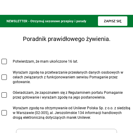
ZAPISZ SIĘ
NEWSLETTER - Otrzymuj sezonowe przepisy i porady
Pobierz e-book.
Poradnik prawidłowego żywienia.
Potwierdzam, że mam ukończone 16 lat.
Wyrażam zgodę na przetwarzanie przesłanych danych osobowych w
celach związanych z funkcjonowaniem serwisu Pomaganie przez
gotowanie.
Oświadczam, że zapoznałem się z Regulaminem portalu Pomaganie
przez gotowanie i wyrażam zgodę na jego postanowienia.
Wyrażam zgodę na otrzymywanie od Unilever Polska Sp. z o.o. z siedzibą
w Warszawie (02-305), al. Jerozolimskie 134 informacji handlowych
drogą elektroniczną dotyczących marek Unilever.