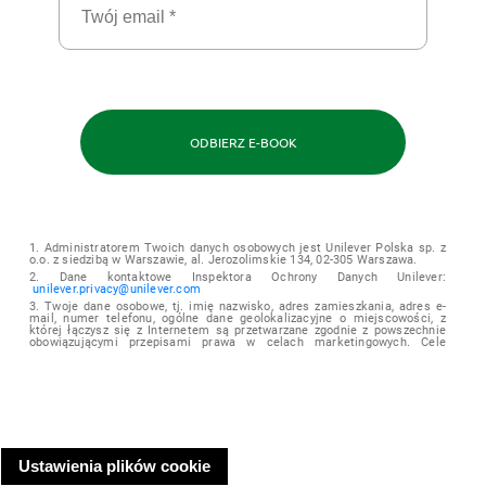
ODBIERZ E-BOOK
1. Administratorem Twoich danych osobowych jest Unilever Polska sp. z
o.o. z siedzibą w Warszawie, al. Jerozolimskie 134, 02-305 Warszawa.
2. Dane kontaktowe Inspektora Ochrony Danych Unilever:
unilever.privacy@unilever.com
3. Twoje dane osobowe, tj. imię nazwisko, adres zamieszkania, adres e-
mail, numer telefonu, ogólne dane geolokalizacyjne o miejscowości, z
której łączysz się z Internetem są przetwarzane zgodnie z powszechnie
obowiązującymi przepisami prawa w celach marketingowych. Cele
marketingowe, w zależności od zakresu zgód, które udzielasz, obejmować
mogą działania z zakresu marketingu bezpośredniego (przekazywanie Ci
treści marketingowych, w tym newsletterów i ofert, zgodnych z Twoimi
preferencjami oraz zarządzanie nimi w tym zakresie, zaproszeń do akcji
promocyjnych, loterii i konkursów dostępnymi dla miejscowości, w której
przebywasz), analizowanie Twoich preferencji, aktywności i zainteresowań
w celu dopasowania i umożliwienia otrzymywania potencjalnie
interesujących Cię treści i ofert (profilowanie), zarządzanie przez Unilever
Polska sp. z o.o. potencjalnymi możliwościami marketingowymi i
sprzedażowymi oraz realizację związanych z tym procedur wewnętrznych,
Ustawienia plików cookie
a także w celu związanym z przeprowadzeniem konkursu, promocji lub
loterii, tj. w celu przyjmowania zgłoszeń uczestników, ustalenia prawa