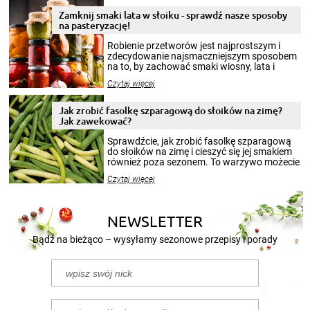
Zamknij smaki lata w słoiku - sprawdź nasze sposoby
na pasteryzację!
Robienie przetworów jest najprostszym i
zdecydowanie najsmaczniejszym sposobem
na to, by zachować smaki wiosny, lata i
jesieni na dłużej. Można robić setki zdjęć
Czytaj więcej
krajobrazów, by cieszyć nimi oko w sezonie
zimowym, ale to smaczny posiłek pozwoli w
pełni poczuć atmosferę cieplejszych
Jak zrobić fasolkę szparagową do słoików na zimę?
miesięcy. Przygotowanie słoików ze
Jak zawekować?
smakowitą zawartością musi obejmować
patenty, które pozwolą zachować świeżość
Sprawdźcie, jak zrobić fasolkę szparagową
przetworów.
do słoików na zimę i cieszyć się jej smakiem
również poza sezonem. To warzywo możecie
wekować na wiele sposobów. Wykorzystajcie
Czytaj więcej
nasze propozycje!
NEWSLETTER
Bądź na bieżąco – wysyłamy sezonowe przepisy i porady