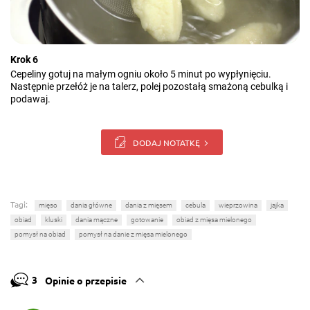
Krok 6
Cepeliny gotuj na małym ogniu około 5 minut po wypłynięciu.
Następnie przełóż je na talerz, polej pozostałą smażoną cebulką i
podawaj.
DODAJ NOTATKĘ
Tagi:
mięso
dania główne
dania z mięsem
cebula
wieprzowina
jajka
obiad
kluski
dania mączne
gotowanie
obiad z mięsa mielonego
pomysł na obiad
pomysł na danie z mięsa mielonego
3
Opinie o przepisie