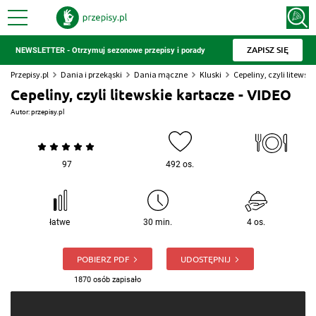
ZAPISZ SIĘ
NEWSLETTER - Otrzymuj sezonowe przepisy i porady
Przepisy.pl
Dania i przekąski
Dania mączne
Kluski
Cepeliny, czyli litewski
Cepeliny, czyli litewskie kartacze - VIDEO
Autor:
przepisy.pl
97
492 os.
łatwe
30 min.
4 os.
POBIERZ PDF
UDOSTĘPNIJ
1870 osób zapisało