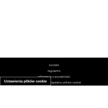
kontakt
regulamin
informacja o prywatności
Ustawienia plików cookie
informacja o wykorzystaniu plików cookie
ułatwienia dostępu
Najpopularniejsze przepisy
spaghetti bolognese