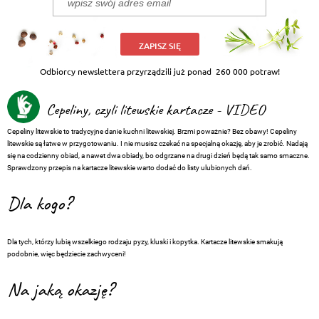
ZAPISZ SIĘ
Odbiorcy newslettera przyrządzili już ponad
260 000 potraw!
Cepeliny, czyli litewskie kartacze - VIDEO
Cepeliny litewskie to tradycyjne danie kuchni litewskiej. Brzmi poważnie? Bez obawy! Cepeliny
litewskie są łatwe w przygotowaniu. I nie musisz czekać na specjalną okazję, aby je zrobić. Nadają
się na codzienny obiad, a nawet dwa obiady, bo odgrzane na drugi dzień będą tak samo smaczne.
Sprawdzony przepis na kartacze litewskie warto dodać do listy ulubionych dań.
Dla kogo?
Dla tych, którzy lubią wszelkiego rodzaju pyzy, kluski i kopytka. Kartacze litewskie smakują
podobnie, więc będziecie zachwyceni!
Na jaką okazję?