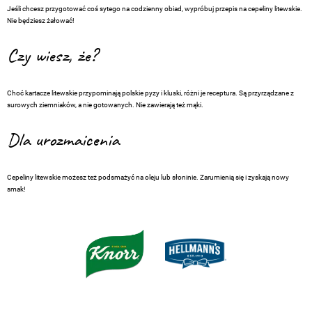
Jeśli chcesz przygotować coś sytego na codzienny obiad, wypróbuj przepis na cepeliny litewskie.
Nie będziesz żałować!
Czy wiesz, że?
Choć kartacze litewskie przypominają polskie pyzy i kluski, różni je receptura. Są przyrządzane z
surowych ziemniaków, a nie gotowanych. Nie zawierają też mąki.
Dla urozmaicenia
Cepeliny litewskie możesz też podsmażyć na oleju lub słoninie. Zarumienią się i zyskają nowy
smak!