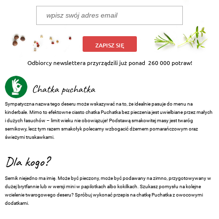
ZAPISZ SIĘ
Odbiorcy newslettera przyrządzili już ponad
260 000 potraw!
Chatka puchatka
Sympatyczna nazwa tego deseru może wskazywać na to, że idealnie pasuje do menu na
kinderbale. Mimo to efektowne ciasto chatka Puchatka bez pieczenia jest uwielbiane przez małych
i dużych łasuchów – limit wieku nie obowiązuje! Podstawą smakowitej masy jest twaróg
sernikowy, lecz tym razem smakołyk polecamy wzbogacić dżemem pomarańczowym oraz
świeżymi truskawkami.
Dla kogo?
Sernik niejedno ma imię. Może być pieczony, może być podawany na zimno, przygotowywany w
dużej brytfannie lub w wersji mini w papilotkach albo kokilkach. Szukasz pomysłu na kolejne
wcielenie twarogowego deseru? Spróbuj wykonać przepis na chatkę Puchatka z owocowymi
dodatkami.