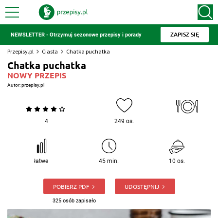
ZAPISZ SIĘ
NEWSLETTER - Otrzymuj sezonowe przepisy i porady
Przepisy.pl
Ciasta
Chatka puchatka
Chatka puchatka
NOWY PRZEPIS
Autor:
przepisy.pl
4
249 os.
łatwe
45 min.
10 os.
POBIERZ PDF
UDOSTĘPNIJ
325 osób zapisało