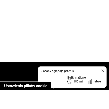
kontakt
2 osoby oglądają przepis:
regulamin
Bułki maślane
informacja o prywatności
180 min.
łatwe
Ustawienia plików cookie
informacja o wykorzystaniu plików cookie
ułatwienia dostępu
Najpopularniejsze przepisy