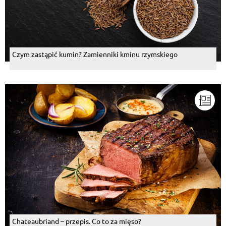
Czym zastąpić kumin? Zamienniki kminu rzymskiego
Chateaubriand – przepis. Co to za mięso?