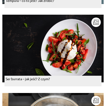
Tempura – co to jest? Jak zrobić?
Ser burrata – jak jeść? Z czym?