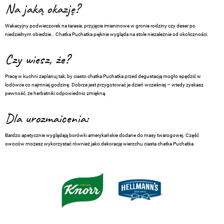
Na jaką okazję?
Wakacyjny podwieczorek na tarasie, przyjęcie imieninowe w gronie rodziny czy deser po
niedzielnym obiedzie… Chatka Puchatka pięknie wygląda na stole niezależnie od okoliczności.
Czy wiesz, że?
Pracę w kuchni zaplanuj tak, by ciasto chatka Puchatka przed degustacją mogło spędzić w
lodówce co najmniej godzinę. Dobrze jest przygotować je dzień wcześniej – wtedy zyskasz
pewność, że herbatniki odpowiednio zmiękną.
Dla urozmaicenia:
Bardzo apetycznie wyglądają borówki amerykańskie dodane do masy twarogowej. Część
owoców możesz wykorzystać również jako dekorację wierzchu ciasta chatka Puchatka.