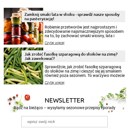
Zamknij smaki lata w słoiku - sprawdź nasze sposoby
na pasteryzację!
Robienie przetworów jest najprostszym i
zdecydowanie najsmaczniejszym sposobem
na to, by zachować smaki wiosny, lata i
jesieni na dłużej. Można robić setki zdjęć
Czytaj więcej
krajobrazów, by cieszyć nimi oko w sezonie
zimowym, ale to smaczny posiłek pozwoli w
pełni poczuć atmosferę cieplejszych
Jak zrobić fasolkę szparagową do słoików na zimę?
miesięcy. Przygotowanie słoików ze
Jak zawekować?
smakowitą zawartością musi obejmować
patenty, które pozwolą zachować świeżość
Sprawdźcie, jak zrobić fasolkę szparagową
przetworów.
do słoików na zimę i cieszyć się jej smakiem
również poza sezonem. To warzywo możecie
wekować na wiele sposobów. Wykorzystajcie
Czytaj więcej
nasze propozycje!
NEWSLETTER
Bądź na bieżąco – wysyłamy sezonowe przepisy i porady