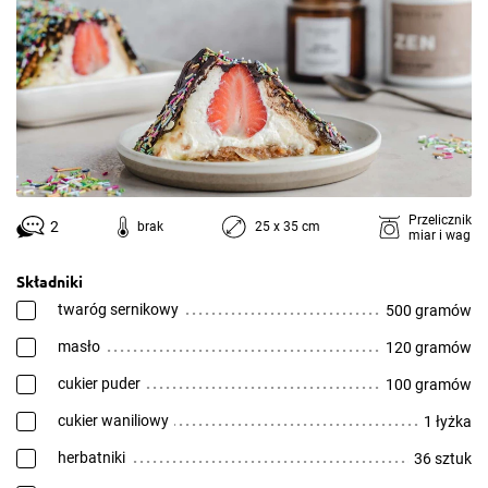
Przelicznik
2
brak
25 x 35 cm
miar i wag
Składniki
twaróg sernikowy
500 gramów
masło
120 gramów
cukier puder
100 gramów
cukier waniliowy
1 łyżka
herbatniki
36 sztuk