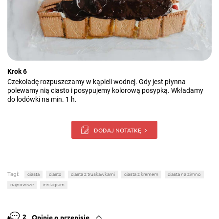
Krok 6
Czekoladę rozpuszczamy w kąpieli wodnej. Gdy jest płynna
polewamy nią ciasto i posypujemy kolorową posypką. Wkładamy
do lodówki na min. 1 h.
DODAJ NOTATKĘ
Tagi:
ciasta
ciasto
ciasta z truskawkami
ciasta z kremem
ciasta na zimno
najnowsze
instagram
2
Opinie o przepisie