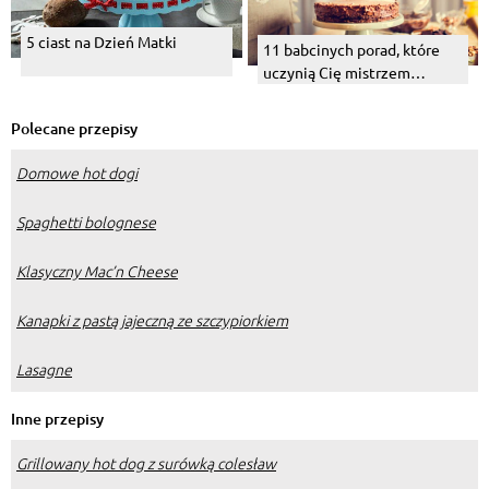
5 ciast na Dzień Matki
11 babcinych porad, które
uczynią Cię mistrzem
wypieków
Polecane przepisy
Domowe hot dogi
Spaghetti bolognese
Klasyczny Mac’n Cheese
Kanapki z pastą jajeczną ze szczypiorkiem
Lasagne
Inne przepisy
Grillowany hot dog z surówką colesław