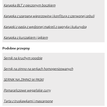
Kanapka BLT z pieczonym boczkiem
Kanapka z szarpaną wieprzowiną i konfiturą z czerwonej cebuli
Kanapki z pastą z wędzonej makreli z papryką i kukurydzą
Kanapka z kurczakiem i jajkiem
Podobne przepisy
Sernik na kruchym spodzie
Sernik na zimno na serkach homogenizowanych
SERNIK NA ZIMNO W PASKI
Pomarańczowe wegańskie curry
Tarta z truskawkami i mascarpone