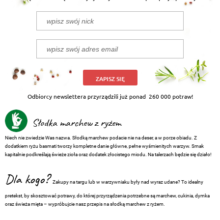
ZAPISZ SIĘ
Odbiorcy newslettera przyrządzili już ponad
260 000 potraw!
Słodka marchew z ryżem
Niech nie zwiedzie Was nazwa. Słodką marchew podacie nie na deser, a w porze obiadu. Z
dodatkiem ryżu basmati tworzy kompletne danie główne, pełne wyśmienitych warzyw. Smak
kapitalnie podkreślają świeże zioła oraz dodatek złocistego miodu. Na talerzach będzie się działo!
Dla kogo?
Zakupy na targu lub w warzywniaku były nad wyraz udane? To idealny
pretekst, by skosztować potrawy, do której przyrządzenia potrzebne są marchew, cukinia, dymka
oraz świeża mięta – wypróbujcie nasz przepis na słodką marchew z ryżem.