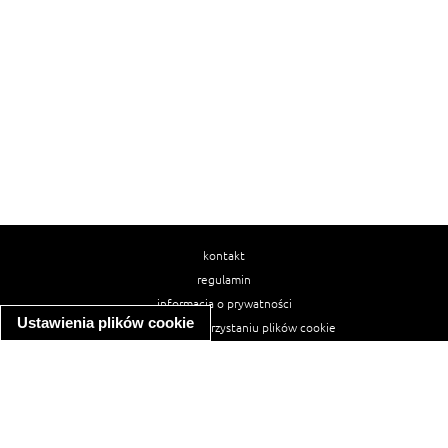
kontakt
regulamin
informacja o prywatności
Ustawienia plików cookie
informacja o wykorzystaniu plików cookie
ułatwienia dostępu
Najpopularniejsze przepisy
spaghetti bolognese