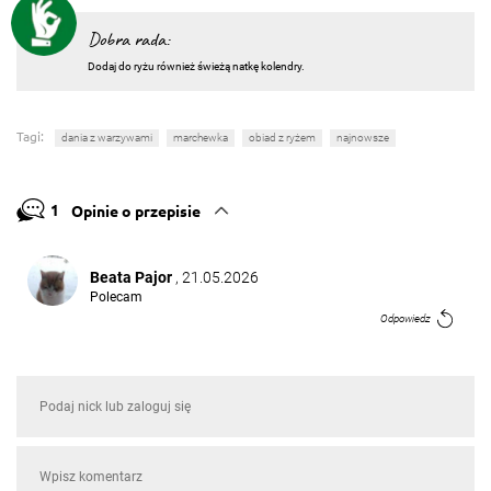
Dobra rada:
Dodaj do ryżu również świeżą natkę kolendry.
Tagi:
dania z warzywami
marchewka
obiad z ryżem
najnowsze
1
Opinie o przepisie
Beata Pajor
, 21.05.2026
Polecam
Odpowiedz