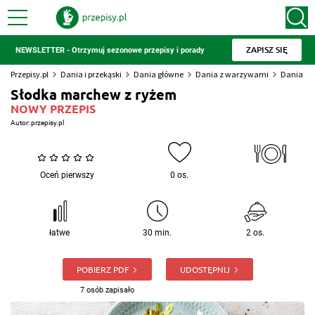
ZAPISZ SIĘ
NEWSLETTER - Otrzymuj sezonowe przepisy i porady
Przepisy.pl
Dania i przekąski
Dania główne
Dania z warzywami
Dania z 
Słodka marchew z ryżem
NOWY PRZEPIS
Autor:
przepisy.pl
Oceń pierwszy
0 os.
łatwe
30 min.
2 os.
POBIERZ PDF
UDOSTĘPNIJ
7 osób zapisało