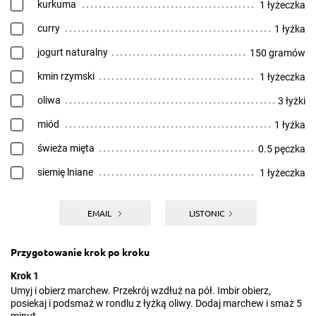
kurkuma
1 łyżeczka
curry
1 łyżka
jogurt naturalny
150 gramów
kmin rzymski
1 łyżeczka
oliwa
3 łyżki
miód
1 łyżka
świeża mięta
0.5 pęczka
siemię lniane
1 łyżeczka
EMAIL
LISTONIC
Przygotowanie krok po kroku
Krok 1
Umyj i obierz marchew. Przekrój wzdłuż na pół. Imbir obierz,
posiekaj i podsmaż w rondlu z łyżką oliwy. Dodaj marchew i smaż 5