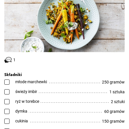
1
Składniki
młode marchewki
250 gramów
świeży imbir
1 sztuka
ryż w torebce
2 sztuki
dymka
60 gramów
cukinia
150 gramów