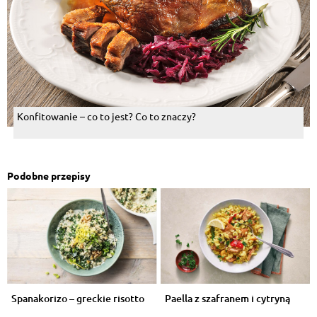
Konfitowanie – co to jest? Co to znaczy?
Podobne przepisy
Spanakorizo – greckie risotto
Paella z szafranem i cytryną