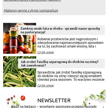
Makaron penne z dynią i pomarańczą
Zamknij smaki lata w słoiku - sprawdź nasze sposoby
na pasteryzację!
Robienie przetworów jest najprostszym i
zdecydowanie najsmaczniejszym sposobem
na to, by zachować smaki wiosny, lata i
jesieni na dłużej. Można robić setki zdjęć
Czytaj więcej
krajobrazów, by cieszyć nimi oko w sezonie
zimowym, ale to smaczny posiłek pozwoli w
pełni poczuć atmosferę cieplejszych
Jak zrobić fasolkę szparagową do słoików na zimę?
miesięcy. Przygotowanie słoików ze
Jak zawekować?
smakowitą zawartością musi obejmować
patenty, które pozwolą zachować świeżość
Sprawdźcie, jak zrobić fasolkę szparagową
przetworów.
do słoików na zimę i cieszyć się jej smakiem
również poza sezonem. To warzywo możecie
wekować na wiele sposobów. Wykorzystajcie
Czytaj więcej
nasze propozycje!
NEWSLETTER
Bądź na bieżąco – wysyłamy sezonowe przepisy i porady