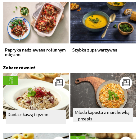
Papryka nadziewana roślinnym
Szybka zupa warzywna
mięsem
Zobacz również
Młoda kapusta z marchewką
Dania z kaszą i ryżem
– przepis