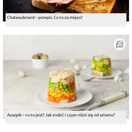
Chateaubriand – przepis. Co to za mięso?
Auszpik – co to jest? Jak zrobić i czym różni się od sztamu?