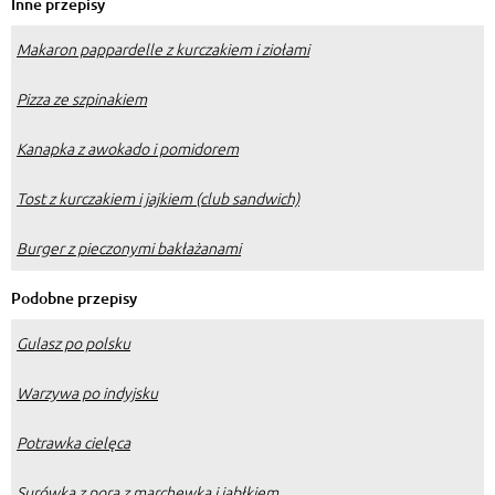
Inne przepisy
Makaron pappardelle z kurczakiem i ziołami
Pizza ze szpinakiem
Kanapka z awokado i pomidorem
Tost z kurczakiem i jajkiem (club sandwich)
Burger z pieczonymi bakłażanami
Podobne przepisy
Gulasz po polsku
Warzywa po indyjsku
Potrawka cielęca
Surówka z pora z marchewką i jabłkiem