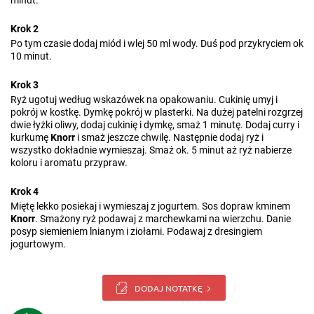
minut.
Krok 2
Po tym czasie dodaj miód i wlej 50 ml wody. Duś pod przykryciem ok
10 minut.
Krok 3
Ryż ugotuj według wskazówek na opakowaniu. Cukinię umyj i
pokrój w kostkę. Dymkę pokrój w plasterki. Na dużej patelni rozgrzej
dwie łyżki oliwy, dodaj cukinię i dymkę, smaż 1 minutę. Dodaj curry i
kurkumę
Knorr
i smaż jeszcze chwilę. Następnie dodaj ryż i
wszystko dokładnie wymieszaj. Smaż ok. 5 minut aż ryż nabierze
koloru i aromatu przypraw.
Krok 4
Miętę lekko posiekaj i wymieszaj z jogurtem. Sos dopraw kminem
Knorr
. Smażony ryż podawaj z marchewkami na wierzchu. Danie
posyp siemieniem lnianym i ziołami. Podawaj z dresingiem
jogurtowym.
DODAJ NOTATKĘ