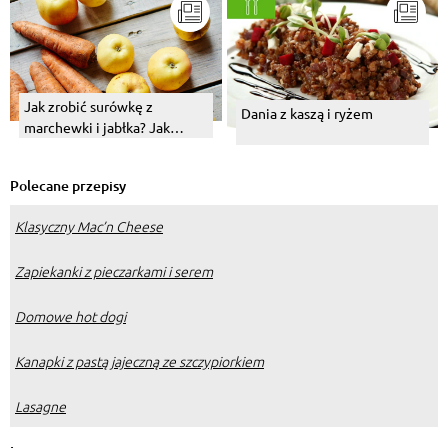
Jak zrobić surówkę z
Dania z kaszą i ryżem
marchewki i jabłka? Jak
doprawić?
Polecane przepisy
Klasyczny Mac’n Cheese
Zapiekanki z pieczarkami i serem
Domowe hot dogi
Kanapki z pastą jajeczną ze szczypiorkiem
Lasagne