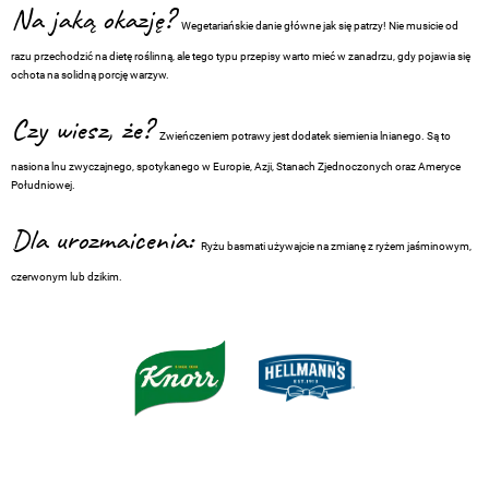
Na jaką okazję?
Wegetariańskie danie główne jak się patrzy! Nie musicie od
razu przechodzić na dietę roślinną, ale tego typu przepisy warto mieć w zanadrzu, gdy pojawia się
ochota na solidną porcję warzyw.
Czy wiesz, że?
Zwieńczeniem potrawy jest dodatek siemienia lnianego. Są to
nasiona lnu zwyczajnego, spotykanego w Europie, Azji, Stanach Zjednoczonych oraz Ameryce
Południowej.
Dla urozmaicenia:
Ryżu basmati używajcie na zmianę z ryżem jaśminowym,
czerwonym lub dzikim.