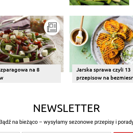
ych miesięcy. Przygotowanie
ą musi obejmować patenty, które
etworów.
szparagowa na 8
Jarska sprawa czyli 13
ów
przepisow na bezmies
z grilla
NEWSLETTER
Bądź na bieżąco – wysyłamy sezonowe przepisy i porad