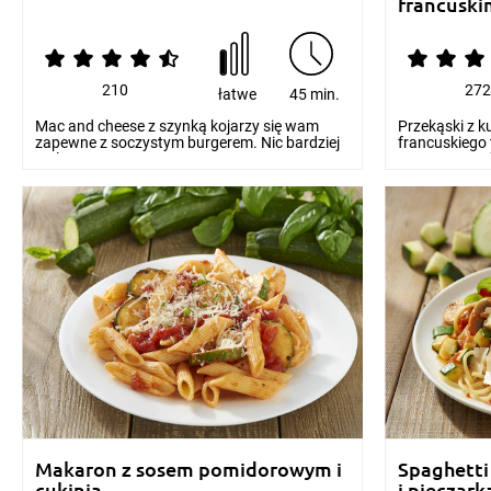
francuski
210
27
łatwe
45 min.
Mac and cheese z szynką kojarzy się wam
Przekąski z k
zapewne z soczystym burgerem. Nic bardziej
francuskiego
mylnego! Mac &...
przygotowaniu
Makaron z sosem pomidorowym i
Spaghetti
cukinią
i pieczar