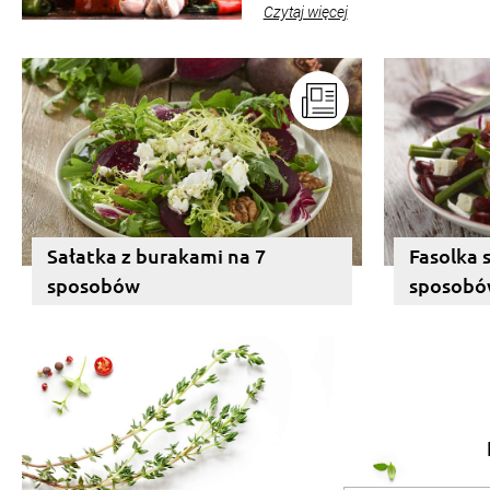
pełni poczuć atmosferę cieplejsz
Czytaj więcej
słoików ze smakowitą zawartości
pozwolą zachować świeżość prz
Sałatka z burakami na 7
Fasolka 
sposobów
sposob