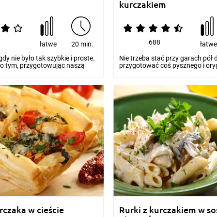
kurczakiem
0
688
łatwe
20 min.
łatw
dy nie było tak szybkie i proste.
Nie trzeba stać przy garach pół 
 o tym, przygotowując naszą
przygotować coś pysznego i ory
Tak właśnie j...
urczaka w cieście
Rurki z kurczakiem w so