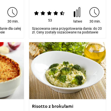
53
e
30 min.
łatwe
30 min.
nie dla całej
Szacowana cena przygotowania dania: do 20
osie
zł. Ceny zostały oszacowane na podstawie
orientacyjnych...
Risotto z brokułami