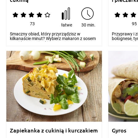
73
95
łatwe
30 min.
Smaczny obiad, który przyrządzisz w
Przyprawy i z
kilkanaście minut? Wybierz makaron z sosem
bolognese, t
pomidorowym i cuki...
warzywami, z
Zapiekanka z cukinią i kurczakiem
Gyros