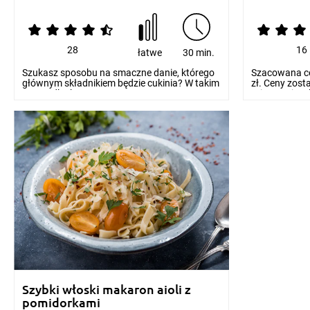
28
16
łatwe
30 min.
Szukasz sposobu na smaczne danie, którego
Szacowana ce
głównym składnikiem będzie cukinia? W takim
zł. Ceny zos
przypadku k...
orientacyjnych
Szybki włoski makaron aioli z
pomidorkami