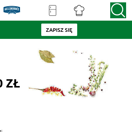
ZAPISZ SIĘ
0 ZŁ
e: