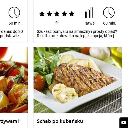
41
e
60 min.
łatwe
60 min.
dania: do 20
Szukasz pomysłu na smaczny i prosty obiad?
 podstawie
Risotto brokułowe to najlepsza opcja, której
przygotow...
arzywami
Schab po kubańsku