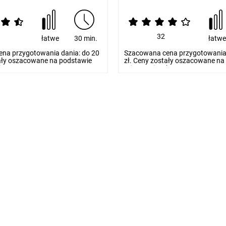
32
łatwe
30 min.
łatw
na przygotowania dania: do 20
Szacowana cena przygotowania 
tały oszacowane na podstawie
zł. Ceny zostały oszacowane na
...
orientacyjnych...