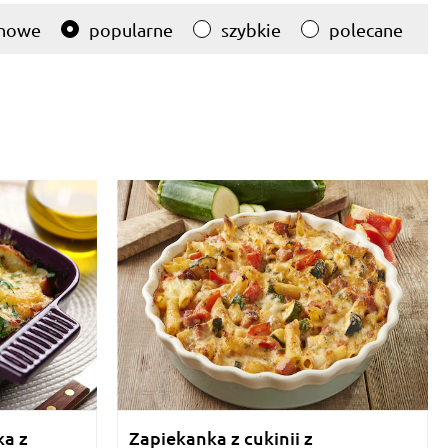
nowe
popularne
szybkie
polecane
ka z
Zapiekanka z cukinii z