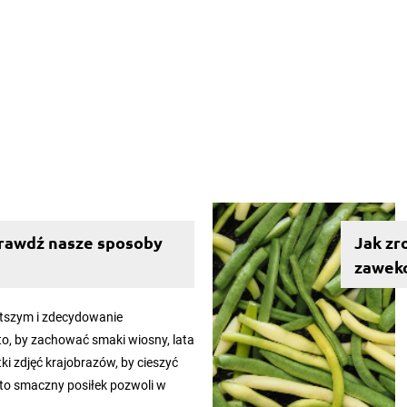
sprawdź nasze sposoby
Jak zr
zawek
stszym i zdecydowanie
, by zachować smaki wiosny, lata
etki zdjęć krajobrazów, by cieszyć
 to smaczny posiłek pozwoli w