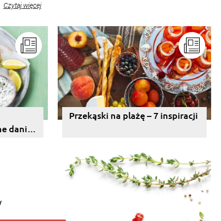
Czytaj więcej
Przekąski na plażę – 7 inspiracji
ne dania
y