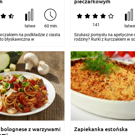
m
pieczarkowym
2
141
łatwe
60 min.
łatw
urczakiem na podkładzie z ciasta
Szukasz pomysłu na apetyczne da
 to błyskawiczna w
rodziny? Rurki z kurczakiem w s
 altern...
pieczarkowym będ...
 bolognese z warzywami
Zapiekanka estońska
kami