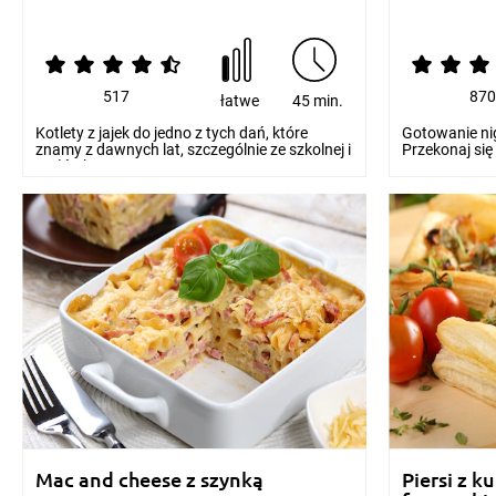
517
87
łatwe
45 min.
Kotlety z jajek do jedno z tych dań, które
Gotowanie nig
znamy z dawnych lat, szczególnie ze szkolnej i
Przekonaj się
stołówk...
recepturę...
Mac and cheese z szynką
Piersi z k