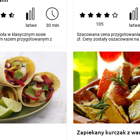
105
łatwe
30 min.
łatw
ioła w klasycznym sosie
Szacowana cena przygotowania 
ym razem przygotowanym z
zł. Ceny zostały oszacowane na
askoczą sma...
orientacyjnych...
Zapiekany kurczak z w