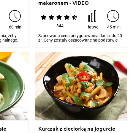
makaronem - VIDEO
344
e
60 min.
łatwe
45 min.
dnia, żeby
Szacowana cena przygotowania dania: do 20
ginalnego.
zł. Ceny zostały oszacowane na podstawie
orientacyjnych...
sie
Kurczak z cieciorką na jogurcie