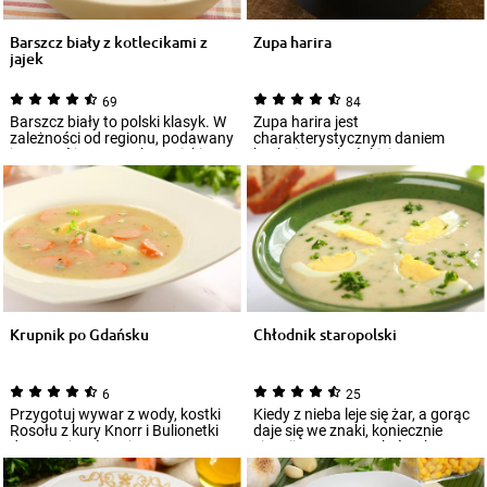
Barszcz biały z kotlecikami z
Zupa harira
jajek
69
84
Barszcz biały to polski klasyk. W
Zupa harira jest
zależności od regionu, podawany
charakterystycznym daniem
jest na różne sposoby. Dzięki t...
kuchni marokańskiej,
popularnym też w sąsiednich
kraja...
Krupnik po Gdańsku
Chłodnik staropolski
6
25
Przygotuj wywar z wody, kostki
Kiedy z nieba leje się żar, a gorąc
Rosołu z kury Knorr i Bulionetki
daje się we znaki, koniecznie
domowej wołowej Knorr...
sięgnij po potrawy, których – p...