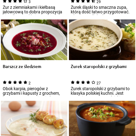
3
29
Żur z ziemniakami i kiełbasą
Żurek śląski to smaczna zupa,
jałowcową to dobra propozycja
którą dość łatwo przygotować.
nie tylko na odświętny obiad.
Aby wyszedł doskonały,
Jeśli ch...
wykorzystaj do...
Barszcz ze śledziem
Żurek staropolski z grzybami
2
27
Obok karpia, pierogów z
Żurek staropolski z grzybami to
grzybami i kapusty z grochem,
klasyka polskiej kuchni. Jest
barszcz czerwony jest jednym z
gęsty i aromatyczny dzięki
podstawowych...
dodatkow...