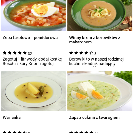
Zupa fasolowo – pomidorowa
Winny krem z borowików z
makaronem
32
3
Zagotuj 1 litr wody, dodaj kostkę
Borowiki to w naszej rodzimej
Rosołu z kury Knorr i ugotuj
kuchni składnik nadający
wywar.
potrawom odświętności. To
jeden z najszlac...
Warianka
Zupa z cukinii z twarogiem