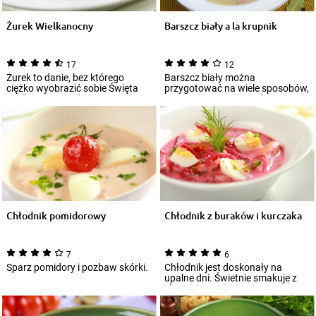
Żurek Wielkanocny
Barszcz biały a la krupnik
17
12
Żurek to danie, bez którego
Barszcz biały można
ciężko wyobrazić sobie Święta
przygotować na wiele sposobów,
Wielkanocne. Dobrze
urozmaicając jego podstawową
doprawiony, aromaty...
wersję. Wypróbuj...
Chłodnik pomidorowy
Chłodnik z buraków i kurczaka
7
6
Sparz pomidory i pozbaw skórki.
Chłodnik jest doskonały na
upalne dni. Świetnie smakuje z
chrupiącym pieczywem,
grzankami czosnko...