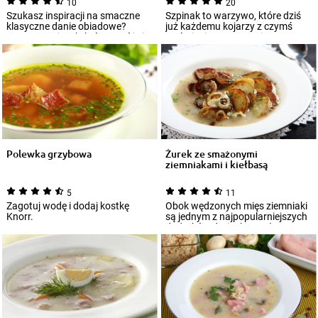
10
20
Szukasz inspiracji na smaczne
Szpinak to warzywo, które dziś
klasyczne danie obiadowe?
już każdemu kojarzy z czymś
Postaw na żurek, który wyróżnia
wyśmienitym. Wreszcie
się chara...
nauczyliśmy się...
Polewka grzybowa
Żurek ze smażonymi
ziemniakami i kiełbasą
5
11
Zagotuj wodę i dodaj kostkę
Obok wędzonych mięs ziemniaki
Knorr.
są jednym z najpopularniejszych
dodatków do żurku. Zwłaszcza
jeśli...