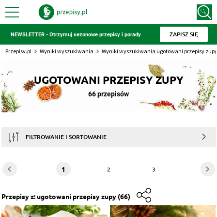
ZAPISZ SIĘ
NEWSLETTER - Otrzymuj sezonowe przepisy i porady
Przepisy.pl
Wyniki wyszukiwania
Wyniki wyszukiwania ugotowani przepisy zup
UGOTOWANI PRZEPISY ZUPY
66 przepisów
FILTROWANIE I SORTOWANIE
1
2
3
Przepisy
z: ugotowani przepisy zupy
(66)