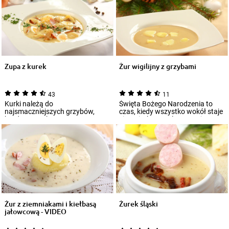
Zupa z kurek
Żur wigilijny z grzybami
43
11
Kurki należą do
Święta Bożego Narodzenia to
najsmaczniejszych grzybów,
czas, kiedy wszystko wokół staje
bardzo szeroko
się wyjątkowe. Dlatego też
wykorzystywanych w polskiej
sięgamy w...
kuchni. Swo...
Żur z ziemniakami i kiełbasą
Żurek śląski
jałowcową - VIDEO