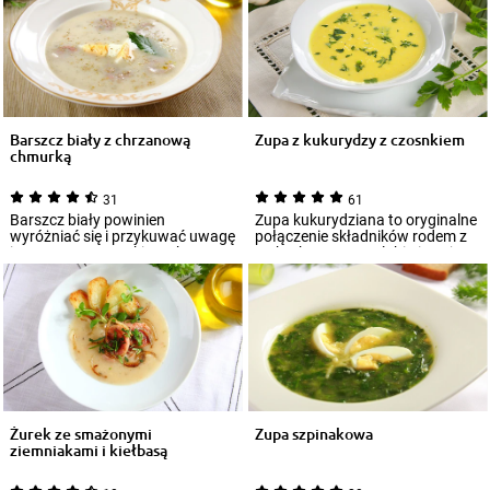
Barszcz biały z chrzanową
Zupa z kukurydzy z czosnkiem
chmurką
31
61
Barszcz biały powinien
Zupa kukurydziana to oryginalne
wyróżniać się i przykuwać uwagę
połączenie składników rodem z
intensywnym smakiem chrzanu.
Meksyku z tym, co lubią i znają
Aby uzyskać t...
Eur...
Żurek ze smażonymi
Zupa szpinakowa
ziemniakami i kiełbasą