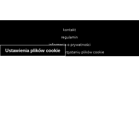
kontakt
regulamin
informacja o prywatności
Ustawienia plików cookie
informacja o wykorzystaniu plików cookie
ułatwienia dostępu
Najpopularniejsze przepisy
spaghetti bolognese
makaron z kurczakiem w sosie śmietanowym
kanapka z indykiem
ratatouille
lahmacun
mac and cheese
zupa minestrone