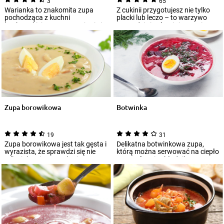
3
65
Warianka to znakomita zupa
Z cukinii przygotujesz nie tylko
pochodząca z kuchni
placki lub leczo – to warzywo
łemkowskiej. Przygotowuje się ją
sprawdzi się również w zupie, z
na bazie kwasu z...
do...
Zupa borowikowa
Botwinka
19
31
Zupa borowikowa jest tak gęsta i
Delikatna botwinkowa zupa,
wyrazista, że sprawdzi się nie
którą można serwować na ciepło
tylko jako pierwsze danie
oraz w formie chłodnika. Bez
obiadow...
problemów...