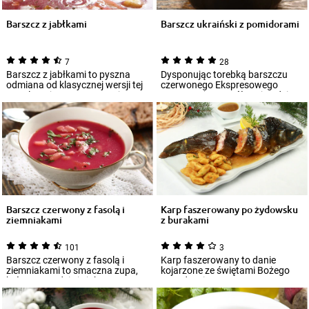
Barszcz z jabłkami
Barszcz ukraiński z pomidorami
7
28
Barszcz z jabłkami to pyszna
Dysponując torebką barszczu
odmiana od klasycznej wersji tej
czerwonego Ekspresowego
popularnej zupy. Przygotuj go na
Knorr, można w półtorej godziny
wy...
wyczarować 4...
Barszcz czerwony z fasolą i
Karp faszerowany po żydowsku
ziemniakami
z burakami
101
3
Barszcz czerwony z fasolą i
Karp faszerowany to danie
ziemniakami to smaczna zupa,
kojarzone ze świętami Bożego
która sprawdzi się jako
Narodzenia. Proponowana
samodzielne dani...
wersja jest altern...