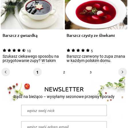
Barszcz z gwiazdką
Barszcz czysty ze śliwkami
10
5
Szukasz ciekawego sposobu na
Barszcz czerwony to zupa znana
przygotowanie zupy? W takim
w każdym polskim domu.
razie, koniecznie wypróbuj
Połączona z uszkami kojarzy
przepis na ba...
nam się ze świę...
1
2
3
NEWSLETTER
Bądź na bieżąco – wysyłamy sezonowe przepisy i porady