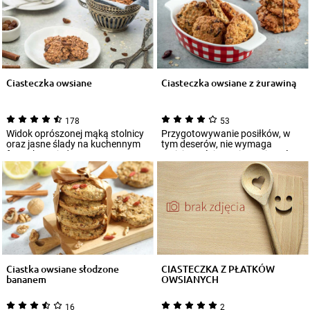
Ciasteczka owsiane
Ciasteczka owsiane z żurawiną
178
53
Widok oprószonej mąką stolnicy
Przygotowywanie posiłków, w
oraz jasne ślady na kuchennym
tym deserów, nie wymaga
fartuchu to jednoznaczne
umiejętności na miarę mistrzów
skojarzenie...
cukiernictwa...
Ciastka owsiane słodzone
CIASTECZKA Z PŁATKÓW
bananem
OWSIANYCH
16
2