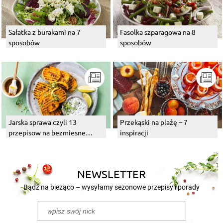
Sałatka z burakami na 7
Fasolka szparagowa na 8
sposobów
sposobów
Jarska sprawa czyli 13
Przekąski na plażę – 7
przepisow na bezmiesne
inspiracji
dania z grilla
NEWSLETTER
Bądź na bieżąco – wysyłamy sezonowe przepisy i porady