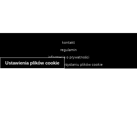
kontakt
regulamin
informacja o prywatności
Ustawienia plików cookie
informacja o wykorzystaniu plików cookie
ułatwienia dostępu
Najpopularniejsze przepisy
spaghetti bolognese
makaron z kurczakiem w sosie śmietanowym
kanapka z indykiem
ratatouille
lahmacun