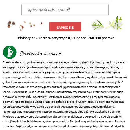
ZAPISZ SIĘ
Odbiorcy newslettera przyrządzili już ponad
260 000 potraw!
Ciasteczka owsiane
Płatki owsiane pozyskiwane są z owsa zwyczajnego. Nie mogą być zbyt długo przechowywane –
ze względu na swoje właściwości pod wpływem czasu stają się gorzkie. Nie mają wyrazistego
smaku, ale za to doskonale nadają się do przyrządzenia śniadaniowych owsianek. Najczęściej
doprawia się je cukrem, mlekiem i owocami. Jeśli szukasz alternatywy dla słodkich ciast z kremami,
galaretkami i czekoladowymi polewami, koniecznie wypróbuj przekąski z płatków owsianych. Z
łatwością w domu możesz przygotować z nich pyszne ciasteczka owsiane. Wcześniej zwróć
jednak uwagę na to, jakie płatki kupujesz. Rozróżniamy trzy ich rodzaje. Płatki zwykłe wymagają
gotowania, by zmiękły i spęczniały. Bez tego są twarde i niesmaczne, a przy tym mają mączny
posmak. Najbardziej popularne okazują się płatki górskie i błyskawiczne. Te pierwsze wymagają
jedynie zagotowania w wodzie lub zalania ich wrzątkiem (opcjonalnie gorącym mlekiem).
Natomiast drugie nadają się od razu do jedzenia. Możesz je chrupać jako przekąskę na zimno.
Myśląc o przygotowaniu ciasteczek owsianych, korzystaj przede wszystkim z dwóch ostatnich
rodzajów płatków. Dzięki temu zyskasz pewność, że Twoje desery nie będą zbyt twarde. Pamiętaj
też o tym, że pod wpływem temperatury i wody płatki zmieniają swoją objętość. Wyważ więc ich