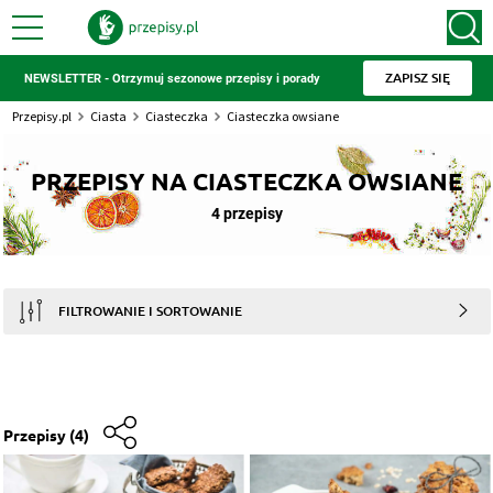
ZAPISZ SIĘ
NEWSLETTER - Otrzymuj sezonowe przepisy i porady
Przepisy.pl
Ciasta
Ciasteczka
Ciasteczka owsiane
PRZEPISY NA CIASTECZKA OWSIANE
4 przepisy
FILTROWANIE I SORTOWANIE
Przepisy
(4)