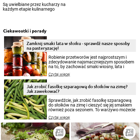
Są uwielbiane przez kucharzy na
każdym etapie kulinarnego
wtajemniczenia. Z prostym
przepisem na...
Ciekawostki i porady
Zamknij smaki lata w słoiku - sprawdź nasze sposoby
na pasteryzację!
Robienie przetworów jest najprostszym i
zdecydowanie najsmaczniejszym sposobem
na to, by zachować smaki wiosny, lata i
jesieni na dłużej. Można robić setki zdjęć
Czytaj więcej
krajobrazów, by cieszyć nimi oko w sezonie
zimowym, ale to smaczny posiłek pozwoli w
pełni poczuć atmosferę cieplejszych
Jak zrobić fasolkę szparagową do słoików na zimę?
miesięcy. Przygotowanie słoików ze
Jak zawekować?
smakowitą zawartością musi obejmować
patenty, które pozwolą zachować świeżość
Sprawdźcie, jak zrobić fasolkę szparagową
przetworów.
do słoików na zimę i cieszyć się jej smakiem
również poza sezonem. To warzywo możecie
wekować na wiele sposobów. Wykorzystajcie
Czytaj więcej
nasze propozycje!