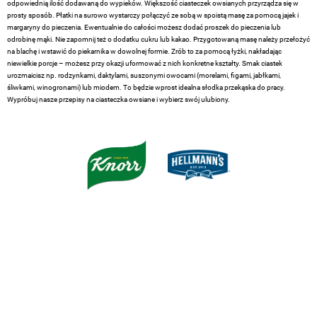
odpowiednią ilość dodawaną do wypieków. Większość ciasteczek owsianych przyrządza się w
prosty sposób. Płatki na surowo wystarczy połączyć ze sobą w spoistą masę za pomocą jajek i
margaryny do pieczenia. Ewentualnie do całości możesz dodać proszek do pieczenia lub
odrobinę mąki. Nie zapomnij też o dodatku cukru lub kakao. Przygotowaną masę należy przełożyć
na blachę i wstawić do piekarnika w dowolnej formie. Zrób to za pomocą łyżki, nakładając
niewielkie porcje – możesz przy okazji uformować z nich konkretne kształty. Smak ciastek
urozmaicisz np. rodzynkami, daktylami, suszonymi owocami (morelami, figami, jabłkami,
śliwkami, winogronami) lub miodem. To będzie wprost idealna słodka przekąska do pracy.
Wypróbuj nasze przepisy na ciasteczka owsiane i wybierz swój ulubiony.