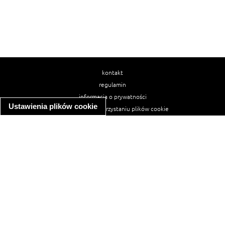
kontakt
regulamin
informacja o prywatności
Ustawienia plików cookie
informacja o wykorzystaniu plików cookie
ułatwienia dostępu
Najpopularniejsze przepisy
spaghetti bolognese
makaron z kurczakiem w sosie śmietanowym
kanapka z indykiem
ratatouille
lahmacun