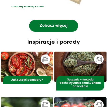
Meksykańskie Chipotle z
Kuskus z miętowym ogórkiem
czarną fasolą i chili
Zobacz więcej
Inspiracje i porady
Suszenie – metoda
Jak suszyć pomidory?
zachowywania smaku znana
od wieków