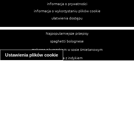
informacja o prywatności
informacja o wykorzystaniu plików cookie
ułatwienia dostępu
Najpopularniejsze przepisy
spaghetti bolognese
makaron z kurczakiem w sosie śmietanowym
Ustawienia plików cookie
kanapka z indykiem
ratatouille
lahmacun
mac and cheese
zupa minestrone
cannelloni ze szpinakiem i ricottą
spaghetti przepisy
makaron z kurczakiem
tagliatelle z kurczakiem
hot dog