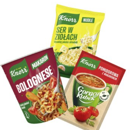
Dania
Przepisy ze Składnikami Przyszłości
Omlet z soczewicą, orzechami
Bulgur, czerwona komosa i
i jarmużem doprawiony
jęczmień
za’atarem