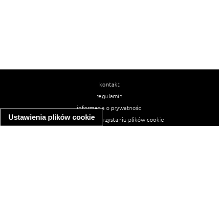
kontakt
regulamin
informacja o prywatności
Ustawienia plików cookie
informacja o wykorzystaniu plików cookie
ułatwienia dostępu
Najpopularniejsze przepisy
spaghetti bolognese
makaron z kurczakiem w sosie śmietanowym
kanapka z indykiem
ratatouille