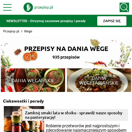
ZAPISZ SIĘ
NEWSLETTER - Otrzymuj sezonowe przepisy i porady
Przepisy.pl
Wege
PRZEPISY NA DANIA WEGE
935 przepisów
DANIA
DANIA WEGAŃSKIE
WEGETARIAŃSKIE
Ciekawostki i porady
Zamknij smaki lata w słoiku - sprawdź nasze sposoby
na pasteryzację!
Robienie przetworów jest najprostszym i
zdecydowanie najsmaczniejszym sposobem