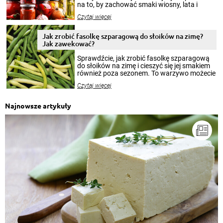
na to, by zachować smaki wiosny, lata i
jesieni na dłużej. Można robić setki zdjęć
Czytaj więcej
krajobrazów, by cieszyć nimi oko w sezonie
zimowym, ale to smaczny posiłek pozwoli w
pełni poczuć atmosferę cieplejszych
Jak zrobić fasolkę szparagową do słoików na zimę?
miesięcy. Przygotowanie słoików ze
Jak zawekować?
smakowitą zawartością musi obejmować
patenty, które pozwolą zachować świeżość
Sprawdźcie, jak zrobić fasolkę szparagową
przetworów.
do słoików na zimę i cieszyć się jej smakiem
również poza sezonem. To warzywo możecie
wekować na wiele sposobów. Wykorzystajcie
Czytaj więcej
nasze propozycje!
Najnowsze artykuły