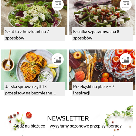
Sałatka z burakami na 7
Fasolka szparagowa na 8
sposobów
sposobów
Jarska sprawa czyli 13
Przekąski na plażę – 7
przepisow na bezmiesne
inspiracji
dania z grilla
NEWSLETTER
Bądź na bieżąco – wysyłamy sezonowe przepisy i porady