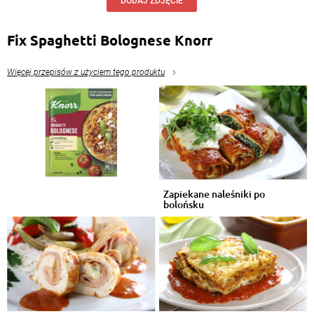
DODAJ ZDJĘCIE
Ile ta porcja zupy ma kalori.
Odpowiedz
Fix Spaghetti Bolognese Knorr
Więcej przepisów z użyciem tego produktu
Zapiekane naleśniki po
bolońsku