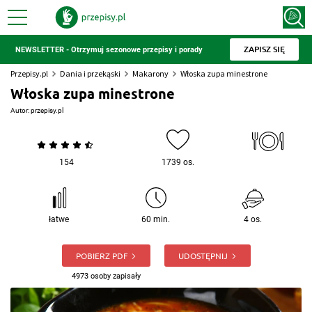
ZAPISZ SIĘ
NEWSLETTER - Otrzymuj sezonowe przepisy i porady
Przepisy.pl
Dania i przekąski
Makarony
Włoska zupa minestrone
Włoska zupa minestrone
Autor:
przepisy.pl
154
1739 os.
łatwe
60 min.
4 os.
POBIERZ PDF
UDOSTĘPNIJ
4973 osoby zapisały