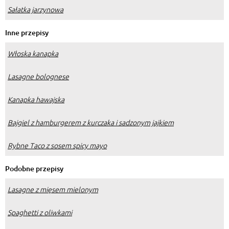
Sałatka jarzynowa
Inne przepisy
Włoska kanapka
Lasagne bolognese
Kanapka hawajska
Bajgiel z hamburgerem z kurczaka i sadzonym jajkiem
Rybne Taco z sosem spicy mayo
Podobne przepisy
Lasagne z mięsem mielonym
Spaghetti z oliwkami