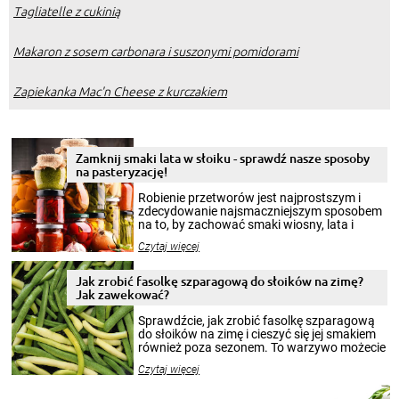
Tagliatelle z cukinią
Makaron z sosem carbonara i suszonymi pomidorami
Zapiekanka Mac'n Cheese z kurczakiem
Zamknij smaki lata w słoiku - sprawdź nasze sposoby
na pasteryzację!
Robienie przetworów jest najprostszym i
zdecydowanie najsmaczniejszym sposobem
na to, by zachować smaki wiosny, lata i
jesieni na dłużej. Można robić setki zdjęć
Czytaj więcej
krajobrazów, by cieszyć nimi oko w sezonie
zimowym, ale to smaczny posiłek pozwoli w
pełni poczuć atmosferę cieplejszych
Jak zrobić fasolkę szparagową do słoików na zimę?
miesięcy. Przygotowanie słoików ze
Jak zawekować?
smakowitą zawartością musi obejmować
patenty, które pozwolą zachować świeżość
Sprawdźcie, jak zrobić fasolkę szparagową
przetworów.
do słoików na zimę i cieszyć się jej smakiem
również poza sezonem. To warzywo możecie
wekować na wiele sposobów. Wykorzystajcie
Czytaj więcej
nasze propozycje!