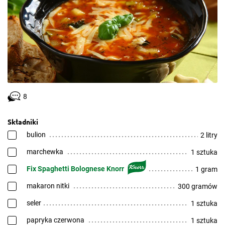
8
Składniki
bulion
2 litry
marchewka
1 sztuka
Fix Spaghetti Bolognese Knorr
1 gram
makaron nitki
300 gramów
seler
1 sztuka
papryka czerwona
1 sztuka