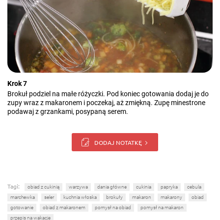
Krok 7
Brokuł podziel na małe różyczki. Pod koniec gotowania dodaj je do
zupy wraz z makaronem i poczekaj, aż zmiękną. Zupę minestrone
podawaj z grzankami, posypaną serem.
DODAJ NOTATKĘ
Tagi:
obiad z cukinią
warzywa
dania główne
cukinia
papryka
cebula
marchewka
seler
kuchnia włoska
brokuły
makaron
makarony
obiad
gotowanie
obiad z makaronem
pomysł na obiad
pomysł na makaron
przepis na wakacje