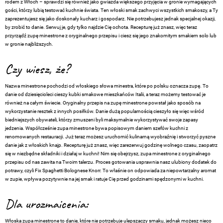
rodem z Włoch – sprawdzi się również jako gwiazda większego przyjęcia w gronie wymagających
gości, którzy lubią testować kuchnie świata. Ten włoski smak zachwyci wszystkich smakoszy, a Ty
zaprezentujesz się jako doskonały kucharz i gospodarz. Nie potrzebujesz jednak specjalnej okazji,
by zrobić to danie. Serwuj je, gdy tylko najdzie Cię ochota. Recepturę już znasz, więc teraz
przyrządź zupę minestrone z oryginalnego przepisu i ciesz się jego znakomitym smakiem solo lub
w gronie najbliższych.
Czy wiesz, że?
Nazwa minestrone pochodzi od włoskiego słowa minestra, które po polsku oznacza zupę. To
danie od dziesięcioleci cieszy kubki smakowe mieszkańców Italii, a teraz możemy testować je
również na całym świecie. Oryginalny przepis na zupę minestrone powstał jako sposób na
wykorzystanie resztek z innych posiłków. Danie dużą popularnością cieszyło się więc wśród
biedniejszych obywateli, którzy zmuszeni byli maksymalnie wykorzystywać swoje zapasy
jedzenia. Współcześnie zupa minestrone bywa popisowym daniem szefów kuchni z
renomowanych restauracji. Już teraz możesz uruchomić kulinarną wyobraźnię i stworzyć pyszne
danie jak z włoskich knajp. Recepturę już znasz, więc zarezerwuj godzinę wolnego czasu, zaopatrz
się w niezbędne składniki i działaj w kuchni! Nim się obejrzysz, zupa minestrone z oryginalnego
przepisu od nas zawita na Twoim talerzu. Proces gotowania usprawnia nasz ulubiony dodatek do
potrawy, czyli Fix Spaghetti Bolognese Knorr. To właśnie on odpowiada za niepowtarzalny aromat
w zupie, wpływa pozytywnie na jej smak i ratuje Cię przed godzinami spędzonymi w kuchni.
Dla urozmaicenia:
Włoska zupa minestrone to danie, które nie potrzebuje ulepszaczy smaku, jednak możesz nieco