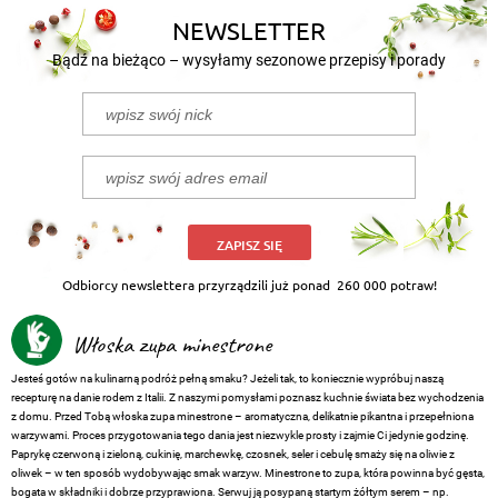
NEWSLETTER
Bądź na bieżąco – wysyłamy sezonowe przepisy i porady
ZAPISZ SIĘ
Odbiorcy newslettera przyrządzili już ponad
260 000 potraw!
Włoska zupa minestrone
Jesteś gotów na kulinarną podróż pełną smaku? Jeżeli tak, to koniecznie wypróbuj naszą
recepturę na danie rodem z Italii. Z naszymi pomysłami poznasz kuchnie świata bez wychodzenia
z domu. Przed Tobą włoska zupa minestrone – aromatyczna, delikatnie pikantna i przepełniona
warzywami. Proces przygotowania tego dania jest niezwykle prosty i zajmie Ci jedynie godzinę.
Paprykę czerwoną i zieloną, cukinię, marchewkę, czosnek, seler i cebulę smaży się na oliwie z
oliwek – w ten sposób wydobywając smak warzyw. Minestrone to zupa, która powinna być gęsta,
bogata w składniki i dobrze przyprawiona. Serwuj ją posypaną startym żółtym serem – np.