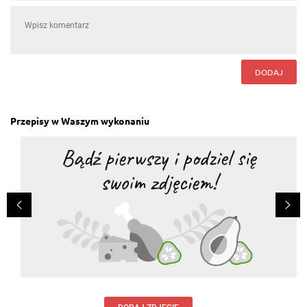
Daniel Lempke
, 21.10.2019
naprawdę dobra i sycąca zupa
Odpowiedz
DODAJ
Robert Kowalkski
, 28.01.2017
Pyszna, moim dzieciom aż się uszy trzęsą :-)
polecam! życzę smacznego ;-)
Odpowiedz
Przepisy w Waszym wykonaniu
Robert Kowalkski
, 28.01.2017
pyszna, moim dzieciom aż się uszy trzęsą :-)
polecam.
Odpowiedz
Marta Łaskarzewska-Gocha
, 25.01.2017
musi być pyszna- dziś ugotuje
Odpowiedz
Tomasz Krawców
, 13.06.2015