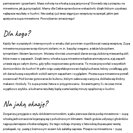
parmezanem i grzankami. Masz ochotę na włoską zupę jarzynową? Dowiedz się z przepisu na
minestrone, jak ją przyrządzić. Mamy dla Ciebie sprawdzone wskazówki, dzięki którym uzyskasz
najlepsze rezultaty w kuchni. Nie czekaj i już teraz sięgnij po recepturę na specjał, jakim jest
apetyczna zupa minestrone. Powodzenia i smacznego!
Dla kogo?
Każdy fan wyrazistych i intensywnych w smaku dań powinien wypróbować naszą recepturę. Zupę
minestrone przyprawia się różnymi ziołami, m.in. bazylią i oregano, a także lubczykiem,
tymiankiem i liściem laurowym. Możesz również urozmaicić danie swoją ulubioną mieszanką ziół,
które masz w zapasach. Dzięki temu włoska zupa minestrone będzie aromatyczna, a jej zapach
uniesie się po całym domu, gdy tylko rozpoczniesz gotowanie. To może przywołać wszystkich
domowników do kuchni! W pełni więc usatysfakcjonowani będą kucharze, którzy uwielbiają, gdy
ich dania kuszą wszystkich wokół samym zapachem i wyglądem. Prosta zupa minestrone potrafi
oczarować! Pod koniec gotowania do bulionu, którym zalewa się warzywa, dokłada się drobny
makaron i brokuły. To zupa prosta i łatwa w przygotowaniu. Gwarantujemy Ci, że czas minie
wyjątkowo szybko, a kulinarne rezultaty będą warte każdej minuty spędzonej w kuchni.
Na jaką okazję?
Zorganizuj przyjęcie w stylu śródziemnomorskim, a jako pierwsze danie podaj minestrone – zupę
włoską jednoznacznie kojarzącą się z południowym klimatem. Niech goście usłyszą z głośników
najpopularniejsze włoskie szlagiery. Do tego rodzaju imprezy z łatwością dopasujesz resztę
przekąsek, np. pastę z kremowym sosem lub sałatkę caprese. Przepis na minestrone – zupę