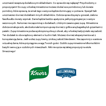
urozmaicić recepturę dodatkowymi składnikami. Co sprawdzi się najlepiej? Przychodzimy z
propozycjami! Do zupy włoskiej minestrone możesz dodać sos pomidorowy lub świeże
pomidory, które sprawią, że smak tego warzywa będzie dominujący w potrawie. Specjał Italii
urozmaicisz również dodatkiem innych składników. Dobrze sprawdzą się tu groszek, zielona
fasolka albo świeży szpinak. Danie będzie bardzo apetyczne, jeśli przygotujesz je z warzyw
sezonowych. Na koniec nie zapominaj o dodatkach, z którymi zaserwujesz zupę. Minestrone
dobrze smakuje solo, ale doskonale komponuje się również z grillowaną bagietką lub grzankami z
patelni. Zupę minestrone podawaj skropioną oliwą z oliwek, aby włoskiej tradycji stało się zadość.
Ten dodatek to obowiązkowy element w kuchni Italii. Możesz również eksperymentować z
konsystencją dania. Jeśli wolisz zupy kremy, zmiksuj całość blenderem. Nie zapomnij o warstwie
wizualnej dania, która przyciągnie uwagę Twoich gości. Ozdób zupę minestrone kilkoma liśćmi
bazylii i serwuj ją w ozdobnych miseczkach. Nikt nie oprze się takiej propozycji na stole.
Smacznego!