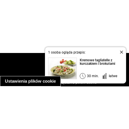
1 osoba ogląda przepis:
Kremowe tagliatelle z
kontakt
kurczakiem i brokułami
regulamin
informacja o prywatności
30 min.
łatwe
Ustawienia plików cookie
informacja o wykorzystaniu plików cookie
ułatwienia dostępu
Najpopularniejsze przepisy
spaghetti bolognese
makaron z kurczakiem w sosie śmietanowym
kanapka z indykiem