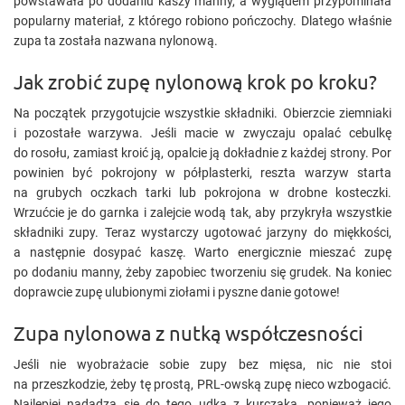
powstawała po dodaniu kaszy manny, a wyglądem przypominała
popularny materiał, z którego robiono pończochy. Dlatego właśnie
zupa ta została nazwana nylonową.
Jak zrobić zupę nylonową krok po kroku?
Na początek przygotujcie wszystkie składniki. Obierzcie ziemniaki
i pozostałe warzywa. Jeśli macie w zwyczaju opalać cebulkę
do rosołu, zamiast kroić ją, opalcie ją dokładnie z każdej strony. Por
powinien być pokrojony w półplasterki, reszta warzyw starta
na grubych oczkach tarki lub pokrojona w drobne kosteczki.
Wrzućcie je do garnka i zalejcie wodą tak, aby przykryła wszystkie
składniki zupy. Teraz wystarczy ugotować jarzyny do miękkości,
a następnie dosypać kaszę. Warto energicznie mieszać zupę
po dodaniu manny, żeby zapobiec tworzeniu się grudek. Na koniec
doprawcie zupę ulubionymi ziołami i pyszne danie gotowe!
Zupa nylonowa z nutką współczesności
Jeśli nie wyobrażacie sobie zupy bez mięsa, nic nie stoi
na przeszkodzie, żeby tę prostą, PRL-owską zupę nieco wzbogacić.
Najlepiej nadadzą się do tego udka z kurczaka, ponieważ jego