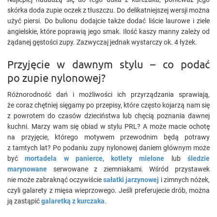
skórka doda zupie oczek z tłuszczu. Do delikatniejszej wersji można
użyć piersi. Do bulionu dodajcie także dodać liście laurowe i ziele
angielskie, które poprawią jego smak. Ilość kaszy manny zależy od
żądanej gęstości zupy. Zazwyczaj jednak wystarczy ok. 4 łyżek.
Przyjęcie w dawnym stylu – co podać
po zupie nylonowej?
Różnorodność dań i możliwości ich przyrządzania sprawiają,
że coraz chętniej sięgamy po przepisy, które często kojarzą nam się
z powrotem do czasów dzieciństwa lub chęcią poznania dawnej
kuchni. Marzy wam się obiad w stylu PRL? A może macie ochotę
na przyjęcie, którego motywem przewodnim będą potrawy
z tamtych lat? Po podaniu zupy nylonowej daniem głównym może
być
mortadela w panierce
,
kotlety mielone
lub
śledzie
marynowane
serwowane z ziemniakami. Wśród przystawek
nie może zabraknąć oczywiście
sałatki jarzynowej
i zimnych nóżek,
czyli galarety z mięsa wieprzowego. Jeśli preferujecie drób, można
ją zastąpić
galaretką z kurczaka
.