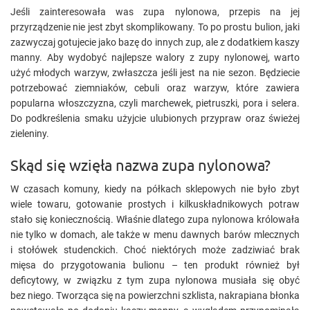
Jeśli zainteresowała was zupa nylonowa, przepis na jej
przyrządzenie nie jest zbyt skomplikowany. To po prostu bulion, jaki
zazwyczaj gotujecie jako bazę do innych zup, ale z dodatkiem kaszy
manny. Aby wydobyć najlepsze walory z zupy nylonowej, warto
użyć młodych warzyw, zwłaszcza jeśli jest na nie sezon. Będziecie
potrzebować ziemniaków, cebuli oraz warzyw, które zawiera
popularna włoszczyzna, czyli marchewek, pietruszki, pora i selera.
Do podkreślenia smaku użyjcie ulubionych przypraw oraz świeżej
zieleniny.
Skąd się wzięła nazwa zupa nylonowa?
W czasach komuny, kiedy na półkach sklepowych nie było zbyt
wiele towaru, gotowanie prostych i kilkuskładnikowych potraw
stało się koniecznością. Właśnie dlatego zupa nylonowa królowała
nie tylko w domach, ale także w menu dawnych barów mlecznych
i stołówek studenckich. Choć niektórych może zadziwiać brak
mięsa do przygotowania bulionu – ten produkt również był
deficytowy, w związku z tym zupa nylonowa musiała się obyć
bez niego. Tworząca się na powierzchni szklista, nakrapiana błonka