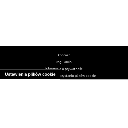
kontakt
regulamin
informacja o prywatności
Ustawienia plików cookie
informacja o wykorzystaniu plików cookie
ułatwienia dostępu
Najpopularniejsze przepisy
spaghetti bolognese
makaron z kurczakiem w sosie śmietanowym
kanapka z indykiem