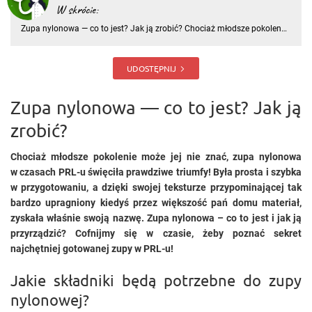
W skrócie:
Zupa nylonowa — co to jest? Jak ją zrobić? Chociaż młodsze pokolenie
może jej nie znać, zupa nylonowa w czasach PRL-u święciła prawdziwe
triumfy! Była prosta i szybka w przygotowaniu, a dzięki swojej
teksturze przypominającej tak bardzo upragniony
UDOSTĘPNIJ
Zupa nylonowa — co to jest? Jak ją
zrobić?
Chociaż młodsze pokolenie może jej nie znać, zupa nylonowa
w czasach PRL-u święciła prawdziwe triumfy! Była prosta i szybka
w przygotowaniu, a dzięki swojej teksturze przypominającej tak
bardzo upragniony kiedyś przez większość pań domu materiał,
zyskała właśnie swoją nazwę. Zupa nylonowa – co to jest i jak ją
przyrządzić? Cofnijmy się w czasie, żeby poznać sekret
najchętniej gotowanej zupy w PRL-u!
Jakie składniki będą potrzebne do zupy
nylonowej?