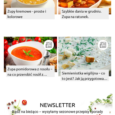
Zupy kremowe - proste i
Szybkie dania w grudniu.
kolorowe
Zupa na ratunek.
Zupa pomidorowa z rosołu –
Siemieniotka wigilijna – co
na co przerobić rosół z
to jest? Jak ją przygotować
wczoraj?
w domu?
NEWSLETTER
Bądź na bieżąco – wysyłamy sezonowe przepisy i porady