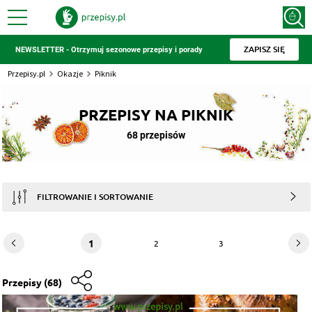
ZAPISZ SIĘ
NEWSLETTER - Otrzymuj sezonowe przepisy i porady
Przepisy.pl
Okazje
Piknik
PRZEPISY NA PIKNIK
68 przepisów
FILTROWANIE I SORTOWANIE
1
2
3
Przepisy
(68)