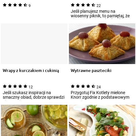
9
22
Jeśli planujesz menu na
wiosenny piknik, to pamiętaj, że
nie może w nim zabraknąć
sałatki z nowal...
Wrapy z kurczakiem i cukinią
Wytrawne paszteciki
12
24
Jeśli szukasz inspiracji na
Przygotuj Fix Kotlety mielone
smaczny obiad, dobrze sprawdzi
Knorr zgodnie z podstawowym
się przepis na wrapy z
przepisem.
kurczakiem, cuk...