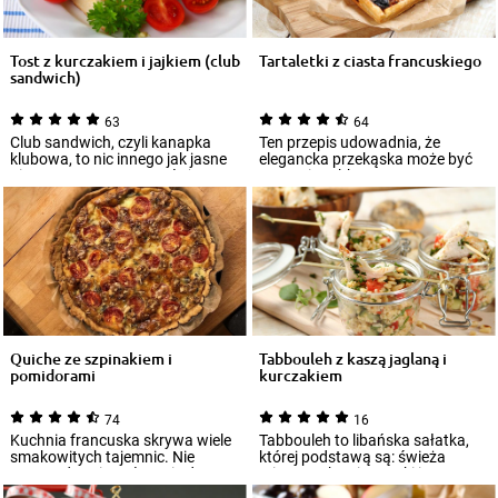
Tost z kurczakiem i jajkiem (club
Tartaletki z ciasta francuskiego
sandwich)
63
64
Club sandwich, czyli kanapka
Ten przepis udowadnia, że
klubowa, to nic innego jak jasne
elegancka przekąska może być
pieczywo pszenne, przełożone
prosta i szybka w
mięsem...
przygotowaniu. Efektowne...
Quiche ze szpinakiem i
Tabbouleh z kaszą jaglaną i
pomidorami
kurczakiem
74
16
Kuchnia francuska skrywa wiele
Tabbouleh to libańska sałatka,
smakowitych tajemnic. Nie
której podstawą są: świeża
sprowadza się wyłącznie do
mięta, natka pietruszki i
bagietek, ser...
pomidory. Prz...