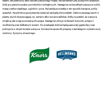
salami, ser pleśniowy albo kawałki pieczonego mięsa. Na kawałkach pity podaj mini-szaszłyki.
Zrób je z piersi kurczaka i pomidorków koktajlowych. Następnie na kawałkach pieczywa wyłóż
masę z serka wiejskiego, ogórków i pora. Na każdej powstałej w ten sposób kanapce, połóż
szaszłyk. Na piknikową przystawkę nadawać się będą różne sałatki. Zielone szparagi zawiń w
plastry szynki dojrzewającej, np. serrano albo szwarcwaldzkiej. Grilluj na patelni, aż warzywa
zmiękną, ale wciąż pozostaną chrupiące. Następnie ułóż je na liściach botwinki, połącz z
rzodkiewką oraz delikatnym sosem. Do przekąsek dobrze będą pasowały gęste dipy oraz
pokrojone w słupki świeże warzywa. Koniecznie sprawdź przepisy z tej kategorii i wybierz swój
ulubiony. Życzymy smacznego.