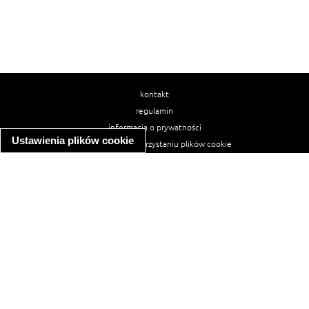
kontakt
regulamin
informacja o prywatności
Ustawienia plików cookie
informacja o wykorzystaniu plików cookie
ułatwienia dostępu
Najpopularniejsze przepisy
spaghetti bolognese
makaron z kurczakiem w sosie śmietanowym
kanapka z indykiem
ratatouille
lahmacun