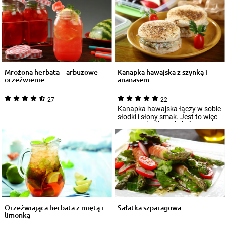
Mrożona herbata – arbuzowe
Kanapka hawajska z szynką i
orzeźwienie
ananasem
27
22
Kanapka hawajska łączy w sobie
słodki i słony smak. Jest to więc
propozycja dla tych, którym
taki...
Orzeźwiająca herbata z miętą i
Sałatka szparagowa
limonką