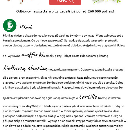
ZAPISZ SIĘ
Odbiorcy newslettera przyrządzili już ponad
260 000 potraw!
Piknik
Piknik to świetna okazja do tego, by spędzić dzień na świeżym powietrzu. Warto zabrać ze sobą
koszyk z prowiantem. Co do niego zapakować? Sprawdzą się przede wszystkim przekąski:
owoce, ciastka, orzechy. Jeśli planujesz zjeść również obiad, spakuj piknikowe przystawki. Upiecz
muffinki
np. wytrawne
o smaku pizzy. Połącz ciasto z dodatkami: pikantną
kiełbasą chorizo
, mozzarellą, parmezanem. Dopraw suszoną bazylią, oregano
albo ziołami prowansalskimi. Składniki dowolnie zmieniaj. Rozdziel surowe ciasto na części i
przygotuj dwa warianty smakowe. Do drugiego dodaj np. oliwki, kabanosy albo paprykę. Dobrą
piknikową przekąską będą także mini-kanapki. Przygotuj je na dowolnym rodzaju pieczywa. Do
tortille
zjedzenia w plenerze nadawać się będą kanapki zawinięte w
. Nadziej je farszem
inspirowanym sałatką Waldorf. Składa się ona z selera, jabłek oraz orzechów włoskich. Dodaj do
nich rodzynki i majonez. Całość zawiń ciasno w tortille i przekrój je na mniejsze kawałki. Jeśli
planujesz podać kanapki z bagietki, zrób je w oryginalny sposób. Zamiast przekrawać bułkę na
pół, podziel ją na mniejsze kawałki i wydrąż z nich środek. Przy pomocy folii spożywczej umieść w
nich dowolne dodatki, np. szynkę parmeńską, rukolę i mozzarellę. Dodaj też suszone pomidory,