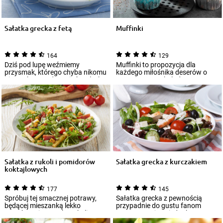
Sałatka grecka z fetą
Muffinki
164
129
Dziś pod lupę weźmiemy
Muffinki to propozycja dla
przysmak, którego chyba nikomu
każdego miłośnika deserów o
nie trzeba przedstawiać! Sałatka
wyrazistym czekoladowym
grecka z f...
smaku. Jeśli należ...
Sałatka z rukoli i pomidorów
Sałatka grecka z kurczakiem
koktajlowych
177
145
Spróbuj tej smacznej potrawy,
Sałatka grecka z pewnością
będącej mieszanką lekko
przypadnie do gustu fanom
orzechowej w smaku rukoli ze
warzyw. Możesz jednak
słodkimi pomid...
urozmaicić jej podstaw...