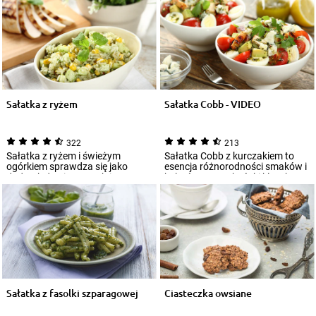
Sałatka z ryżem
Sałatka Cobb - VIDEO
322
213
Sałatka z ryżem i świeżym
Sałatka Cobb z kurczakiem to
ogórkiem sprawdza się jako
esencja różnorodności smaków i
dodatek do pieczonych i
kolorów. Amerykański klasyk
grillowanych mięs or...
przypadni...
Sałatka z fasolki szparagowej
Ciasteczka owsiane