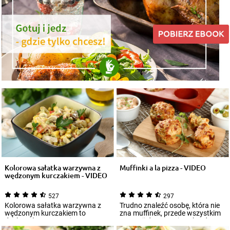
Kolorowa sałatka warzywna z
Muffinki a la pizza - VIDEO
wędzonym kurczakiem - VIDEO
527
297
Kolorowa sałatka warzywna z
Trudno znaleźć osobę, która nie
wędzonym kurczakiem to
zna muffinek, przede wszystkim
doskonała propozycja na
w wersji deserowej. Są bardzo
uroczystą kolację czy...
pros...