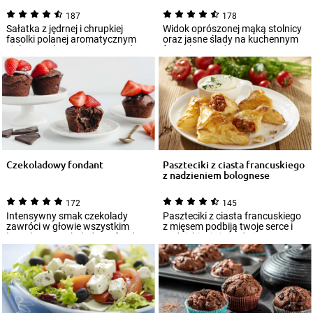
187
178
Sałatka z jędrnej i chrupkiej
Widok oprószonej mąką stolnicy
fasolki polanej aromatycznym
oraz jasne ślady na kuchennym
ziołowym dressingiem to godna
fartuchu to jednoznaczne
poleceni...
skojarzenie...
Czekoladowy fondant
Paszteciki z ciasta francuskiego
z nadzieniem bolognese
172
145
Intensywny smak czekolady
Paszteciki z ciasta francuskiego
zawróci w głowie wszystkim
z mięsem podbiją twoje serce i
łasuchom. Czekoladowy fondant
podniebienie już od pierwszego
to pomysł na s...
kę...