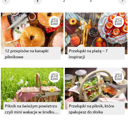
1
2
3
12 przepisów na kanapki
Przekąski na plażę – 7
piknikowe
inspiracji
Piknik na świeżym powietrzu
Przekąski na piknik, które
czyli mini wakacje w środku
spakujesz do słoika
tygodnia