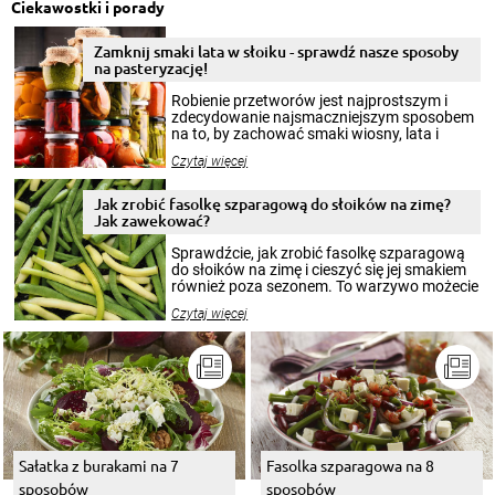
Ciekawostki i porady
Zamknij smaki lata w słoiku - sprawdź nasze sposoby
na pasteryzację!
Robienie przetworów jest najprostszym i
zdecydowanie najsmaczniejszym sposobem
na to, by zachować smaki wiosny, lata i
jesieni na dłużej. Można robić setki zdjęć
Czytaj więcej
krajobrazów, by cieszyć nimi oko w sezonie
zimowym, ale to smaczny posiłek pozwoli w
pełni poczuć atmosferę cieplejszych
Jak zrobić fasolkę szparagową do słoików na zimę?
miesięcy. Przygotowanie słoików ze
Jak zawekować?
smakowitą zawartością musi obejmować
patenty, które pozwolą zachować świeżość
Sprawdźcie, jak zrobić fasolkę szparagową
przetworów.
do słoików na zimę i cieszyć się jej smakiem
również poza sezonem. To warzywo możecie
wekować na wiele sposobów. Wykorzystajcie
Czytaj więcej
nasze propozycje!
Sałatka z burakami na 7
Fasolka szparagowa na 8
sposobów
sposobów