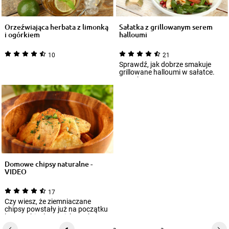
Orzeźwiająca herbata z limonką
Sałatka z grillowanym serem
i ogórkiem
halloumi
10
21
Sprawdź, jak dobrze smakuje
grillowane halloumi w sałatce.
Kwaskowe cytrusy, soczyste
nasiona gra...
Domowe chipsy naturalne -
VIDEO
17
Czy wiesz, że ziemniaczane
chipsy powstały już na początku
lat 30. ubiegłego wieku? Ich
ojczyzną...