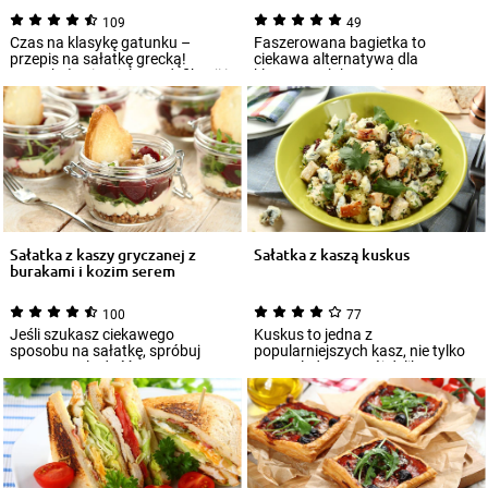
109
49
Czas na klasykę gatunku –
Faszerowana bagietka to
przepis na sałatkę grecką!
ciekawa alternatywa dla
Doczekała się wielu modyfikacji i
klasycznych kanapek. W
każdy ma n...
wyśmienitym farszu do kana...
Sałatka z kaszy gryczanej z
Sałatka z kaszą kuskus
burakami i kozim serem
100
77
Jeśli szukasz ciekawego
Kuskus to jedna z
sposobu na sałatkę, spróbuj
popularniejszych kasz, nie tylko
prostego, ale dość
ze względu na swój delikatny
niecodziennego połączenia...
smak, ale również...