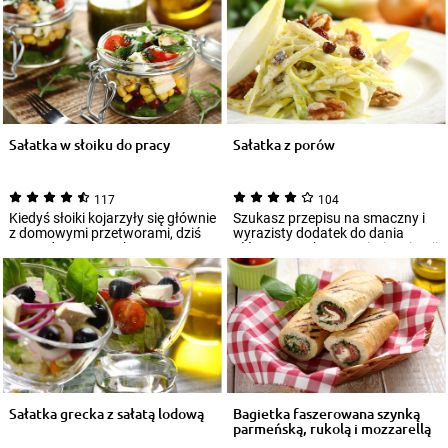
Sałatka w słoiku do pracy
Sałatka z porów
117
104
Kiedyś słoiki kojarzyły się głównie
Szukasz przepisu na smaczny i
z domowymi przetworami, dziś
wyrazisty dodatek do dania
są modnym sposobem na
głównego? Skorzystaj z inspiracji
podanie g...
na sał...
Sałatka grecka z sałatą lodową
Bagietka faszerowana szynką
parmeńską, rukolą i mozzarellą