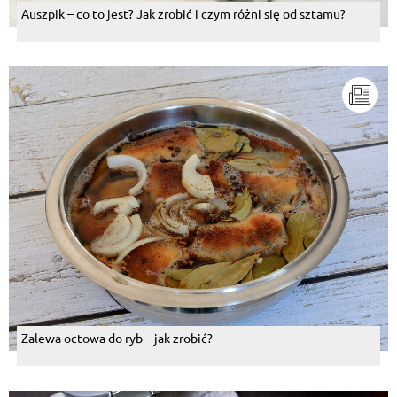
Auszpik – co to jest? Jak zrobić i czym różni się od sztamu?
Zalewa octowa do ryb – jak zrobić?