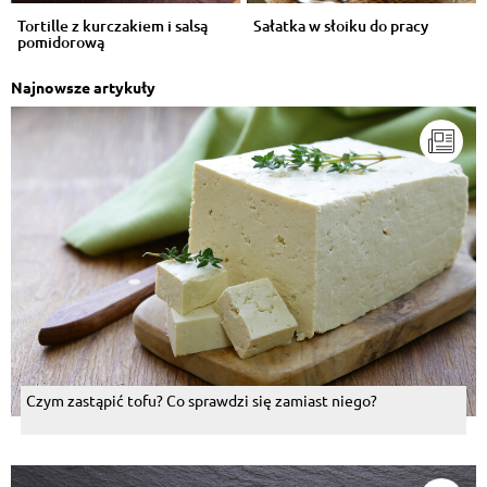
Tortille z kurczakiem i salsą
Sałatka w słoiku do pracy
pomidorową
Najnowsze artykuły
Czym zastąpić tofu? Co sprawdzi się zamiast niego?