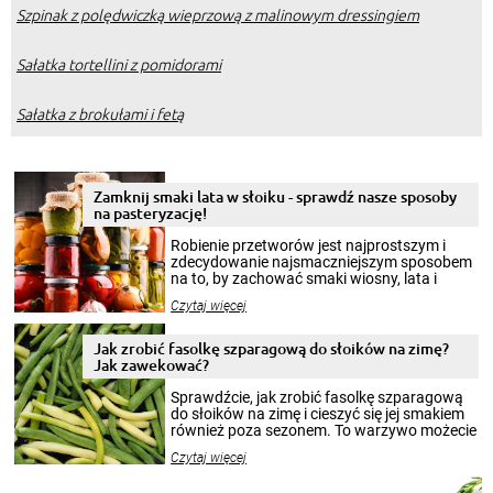
Szpinak z polędwiczką wieprzową z malinowym dressingiem
Sałatka tortellini z pomidorami
Sałatka z brokułami i fetą
Zamknij smaki lata w słoiku - sprawdź nasze sposoby
na pasteryzację!
Robienie przetworów jest najprostszym i
zdecydowanie najsmaczniejszym sposobem
na to, by zachować smaki wiosny, lata i
jesieni na dłużej. Można robić setki zdjęć
Czytaj więcej
krajobrazów, by cieszyć nimi oko w sezonie
zimowym, ale to smaczny posiłek pozwoli w
pełni poczuć atmosferę cieplejszych
Jak zrobić fasolkę szparagową do słoików na zimę?
miesięcy. Przygotowanie słoików ze
Jak zawekować?
smakowitą zawartością musi obejmować
patenty, które pozwolą zachować świeżość
Sprawdźcie, jak zrobić fasolkę szparagową
przetworów.
do słoików na zimę i cieszyć się jej smakiem
również poza sezonem. To warzywo możecie
wekować na wiele sposobów. Wykorzystajcie
Czytaj więcej
nasze propozycje!