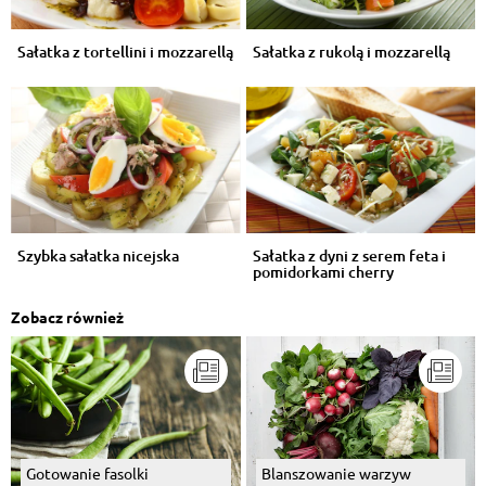
Sałatka z tortellini i mozzarellą
Sałatka z rukolą i mozzarellą
Szybka sałatka nicejska
Sałatka z dyni z serem feta i
pomidorkami cherry
Zobacz również
Gotowanie fasolki
Blanszowanie warzyw