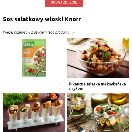
DODAJ ZDJĘCIE
Sos sałatkowy włoski Knorr
Więcej przepisów z użyciem tego produktu
Pikantna sałatka meksykańska
z ryżem