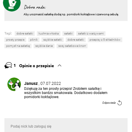
Dobra rada:
Aby urozmaicić sałatkę dodaj np. pomidorki koktajlowe i czerwoną cebulę.
Tagi:
dobre sałatki
kuchnia włoska
sałatki
sałatki z warzywami
prosty przepis
piknik
szybkie sałatki
dobre sałatki
przepisy z 5 składników
pomysł na sałatkę
szybkie danie
sosy sałatkowe knorr
1
Opinie o przepisie
Janusz
, 07.07.2022
Dziękuję za ten prosty przepis! Zrobiłem sałatkę i
wszystkim bardzo smakowała. Dodatkowo dodałem
pomidorki koktajlowe.
Odpowiedz