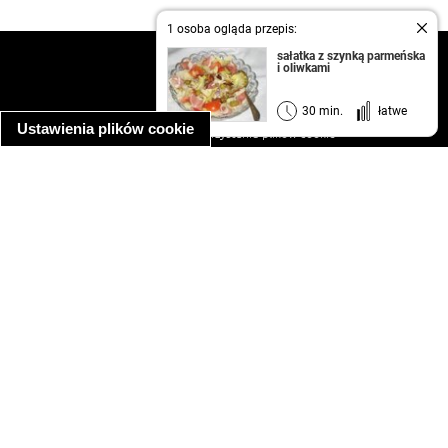
1 osoba ogląda przepis:
sałatka z szynką parmeńska
kontakt
i oliwkami
regulamin
informacja o prywatności
30 min.
łatwe
Ustawienia plików cookie
informacja o wykorzystaniu plików cookie
ułatwienia dostępu
Najpopularniejsze przepisy
spaghetti bolognese
makaron z kurczakiem w sosie śmietanowym
kanapka z indykiem
ratatouille
lahmacun
mac and cheese
zupa minestrone
cannelloni ze szpinakiem i ricottą