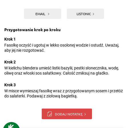
EMAIL
LISTONIC
Przygotowanie krok po kroku
Krok 1
Fasolkę oczyść i ugotuj w lekko osolonej wodzie i ostudź. Uważaj,
aby jej nie rozgotować.
Krok 2
W kielichu blendera umieść listki bazylii, pestki słonecznika, wodę,
oliwę oraz włoski sos sałatkowy. Całość zmiksuj na gładko.
Krok 3
W misce wymieszaj fasolkę wraz z przygotowanym sosem i przełóż
do salaterki. Podawaj z ziołową bagietką.
DODAJ NOTATKĘ