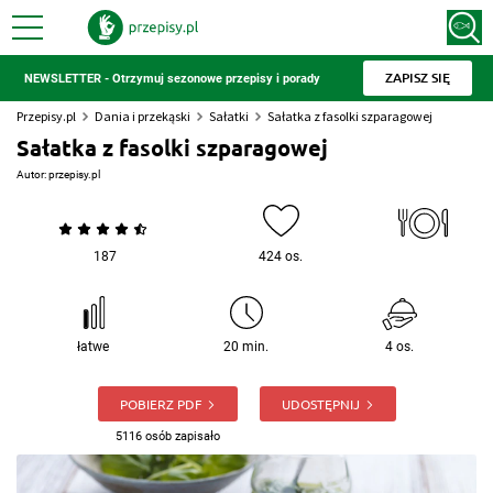
ZAPISZ SIĘ
NEWSLETTER - Otrzymuj sezonowe przepisy i porady
Przepisy.pl
Dania i przekąski
Sałatki
Sałatka z fasolki szparagowej
Sałatka z fasolki szparagowej
Autor:
przepisy.pl
187
424 os.
łatwe
20 min.
4 os.
POBIERZ PDF
UDOSTĘPNIJ
5116 osób zapisało