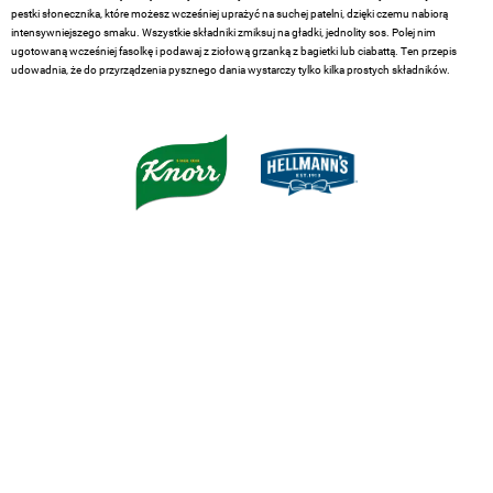
pestki słonecznika, które możesz wcześniej uprażyć na suchej patelni, dzięki czemu nabiorą
intensywniejszego smaku. Wszystkie składniki zmiksuj na gładki, jednolity sos. Polej nim
ugotowaną wcześniej fasolkę i podawaj z ziołową grzanką z bagietki lub ciabattą. Ten przepis
udowadnia, że do przyrządzenia pysznego dania wystarczy tylko kilka prostych składników.