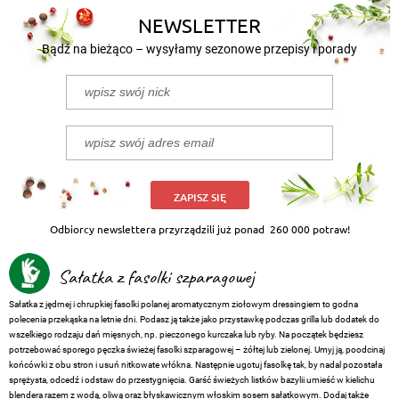
NEWSLETTER
Bądź na bieżąco – wysyłamy sezonowe przepisy i porady
ZAPISZ SIĘ
Odbiorcy newslettera przyrządzili już ponad
260 000 potraw!
Sałatka z fasolki szparagowej
Sałatka z jędrnej i chrupkiej fasolki polanej aromatycznym ziołowym dressingiem to godna
polecenia przekąska na letnie dni. Podasz ją także jako przystawkę podczas grilla lub dodatek do
wszelkiego rodzaju dań mięsnych, np. pieczonego kurczaka lub ryby. Na początek będziesz
potrzebować sporego pęczka świeżej fasolki szparagowej – żółtej lub zielonej. Umyj ją, poodcinaj
końcówki z obu stron i usuń nitkowate włókna. Następnie ugotuj fasolkę tak, by nadal pozostała
sprężysta, odcedź i odstaw do przestygnięcia. Garść świeżych listków bazylii umieść w kielichu
blendera razem z wodą, oliwą oraz błyskawicznym włoskim sosem sałatkowym. Dodaj także