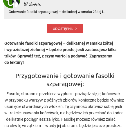
W skrócie:
Gotowanie fasolki szparagowej – delikatnej w smaku żółtej i
wyrazistszej zielonej – będzie proste, jeśli zastosujesz kilka trików.
Sprawdź też, z czym warto ją podawać. Zapraszamy do lektury!
Przygotowanie i gotowanie fasolki szparagowej: - Fasolkę star
UDOSTĘPNIJ
Gotowanie fasolki szparagowej – delikatnej w smaku żółtej
i wyrazistszej zielonej – będzie proste, jeśli zastosujesz kilka
trików. Sprawdź też, z czym warto ją podawać. Zapraszamy
do lektury!
Przygotowanie i gotowanie fasolki
szparagowej:
- Fasolkę starannie przebierz, wypłucz i pozbądź się jej końcówek.
W przypadku warzyw z późnych zbiorów konieczne będzie również
usunięcie stwardniałych włókien. Tę czynność ułatwisz sobie, jeśli
w trakcie usuwania końcówek, nie będziesz ich przecinać do końca
i delikatnie pociągniesz za łyko. Fasolkę możesz również zalać
na chwilę wrzątkiem – wtedy jej obieranie będzie jeszcze prostsze.