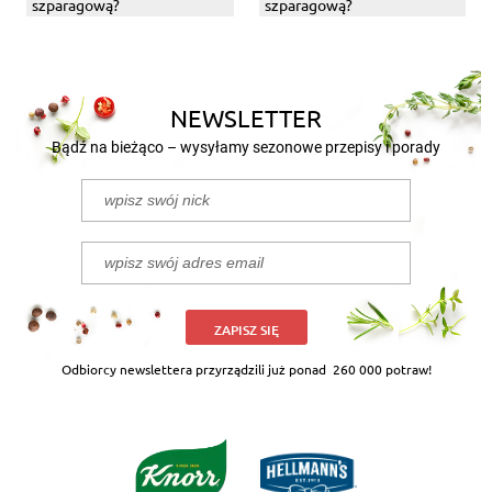
szparagową?
szparagową?
NEWSLETTER
Bądź na bieżąco – wysyłamy sezonowe przepisy i porady
ZAPISZ SIĘ
Odbiorcy newslettera przyrządzili już ponad
260 000 potraw!