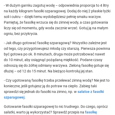
- W dużym garnku zagotuj wodę – odpowiednia proporcja to 4 litry
na każdy kilogram fasolki szparagowej. Dodaj do niej 2 płaskie łyżki
soli i cukru – dzięki temu wydobędziesz pełnię smaku warzyw.
Pamiętaj, że fasolkę wrzuca się do zimnej wody, a czas gotowania
liczy się od momentu, gdy woda zacznie wrzeć. Gotuj ją na małym
ogniu, bez przykrycia.
- Jak długo gotować fasolkę szparagową? Wszystko zależne jest
od tego, czy przygotowujesz młodą czy starszą. Pierwsza powinna
być gotowa po ok. 8 minutach, druga może potrzebować nawet
do 10 minut, aby osiągnąć pożądaną miękkość. Podane czasy
odnoszą się do żółtej odmiany warzywa. Zieloną fasolkę gotuje się
dłużej – od 12 do 15 minut. Na bieżąco kontroluj jej stan.
- Czy ugotowaną fasolkę trzeba przelewać zimną wodą? Nie jest to
konieczne, jeśli gotujesz ją do potraw na ciepło. Zabieg taki
sprawdzi się jednak do fasolki na zimno, np. w
sałatce z fasolki
szparagowej
.
Gotowanie fasolki szparagowej to nic trudnego. Do czego, oprócz
sałatki, warto ją wykorzystać? Sprawdź przepis na
fasolkę