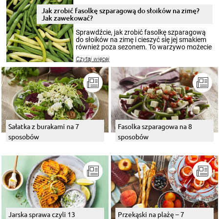
zimowym, ale to smaczny posiłek pozwoli w
pełni poczuć atmosferę cieplejszych
Jak zrobić fasolkę szparagową do słoików na zimę?
miesięcy. Przygotowanie słoików ze
Jak zawekować?
smakowitą zawartością musi obejmować
patenty, które pozwolą zachować świeżość
Sprawdźcie, jak zrobić fasolkę szparagową
przetworów.
do słoików na zimę i cieszyć się jej smakiem
również poza sezonem. To warzywo możecie
wekować na wiele sposobów. Wykorzystajcie
Czytaj więcej
nasze propozycje!
Sałatka z burakami na 7
Fasolka szparagowa na 8
sposobów
sposobów
Jarska sprawa czyli 13
Przekąski na plażę – 7