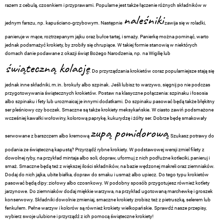
razem z cebulą, czosnkiem i przyprawami. Popularne jest także łączenie różnych składników w
naleśniki
jednym farszu, np. kapuściano-grzybowym. Następnie
zawija się w roladki,
panieruje w mące, roztrzepanym jajku oraz bułce tartej, i smaży. Panierkę można pominąć, warto
jednak podsmażyć krokiety, by zrobiły się chrupiące. W takiej formie stanowią w niektórych
domach danie podawane z okazji świąt Bożego Narodzenia, np. na Wigilię lub
świąteczną kolację
. Do przyrządzania krokietów coraz popularniejsze stają się
jednak inne składniki, m.in. brokuły albo szpinak. Jeśli lubisz to warzywo, sięgnij po nie podczas
przygotowywania świątecznych krokietów. Postaw na klasyczne połączenia: szpinaku i łososia
albo szpinaku i fety lub urozmaicaj je innymi dodatkami. Do szpinaku pasować będą także błękitny
ser pleśniowy czy boczek. Smaczne są także krokiety meksykańskie. W ciasto zawiń podsmażone
wcześniej kawałki wołowiny, kolorową paprykę, kukurydzę i żółty ser. Dobrze będę smakowały
zupą pomidorową
serwowane z barszczem albo kremową
. Szukasz potrawy do
podania ze świąteczną kapustą? Przyrządź rybne krokiety. W podstawowej wersji zmiel filety z
dowolnej ryby, na przykład mintaja albo soli, dopraw, uformuj z nich podłużne kotleciki, panieruj i
smaż. Smaczne będą też z większej ilości składników, na bazie wędzonej makreli oraz ziemniaków.
Dodaj do nich jajka, ubite białka, dopraw do smaku i usmaż albo upiecz. Do tego typu krokietów
pasować będą dipy: ziołowy albo czosnkowy. W podobny sposób przygotujesz również kotlety
jarzynowe. Do ziemniaków dodaj miękkie warzywa, na przykład ugotowaną marchewkę i groszek
konserwowy. Składniki dowolnie zmieniaj, smaczne krokiety zrobisz też z pietruszką, selerem lub
fenkułem. Pełne warzyw i kolorów są również krokiety wielkopańskie. Sprawdź nasze przepisy,
wybierz swoje ulubione i przyrządź z ich pomocą świąteczne krokiety!