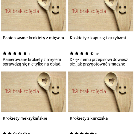
Panierowane krokiety z mięsem
Krokiety z kapustą i grzybami
1
16
Panierowane krokiety z mięsem
Dzięki temu przepisowi dowiesz
sprawdzą się nie tylko na obiad,
się, jak przygotować smaczne
ale i na ciepłą kolację. Do ich pr...
krokiety z kapustą i grzybami,
które...
Krokiety meksykańskie
Krokiety z kurczaka