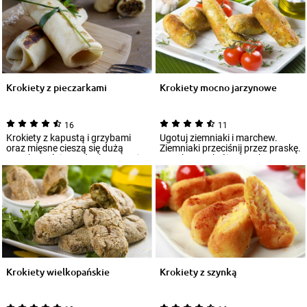
Krokiety z pieczarkami
Krokiety mocno jarzynowe
16
11
Krokiety z kapustą i grzybami
Ugotuj ziemniaki i marchew.
oraz mięsne cieszą się dużą
Ziemniaki przeciśnij przez praskę.
popularnością. Jednak można je
Marchew pokrój w kostkę. Dwa
przygoto...
jajka...
Krokiety wielkopańskie
Krokiety z szynką