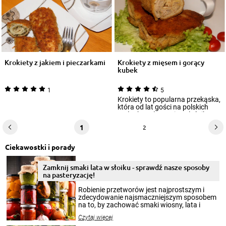
Krokiety z jakiem i pieczarkami
Krokiety z mięsem i gorący
kubek
1
5
Krokiety to popularna przekąska,
która od lat gości na polskich
stołach. Połączenie naleśnika,
pi...
1
2
Ciekawostki i porady
Zamknij smaki lata w słoiku - sprawdź nasze sposoby
na pasteryzację!
Robienie przetworów jest najprostszym i
zdecydowanie najsmaczniejszym sposobem
na to, by zachować smaki wiosny, lata i
jesieni na dłużej. Można robić setki zdjęć
Czytaj więcej
krajobrazów, by cieszyć nimi oko w sezonie