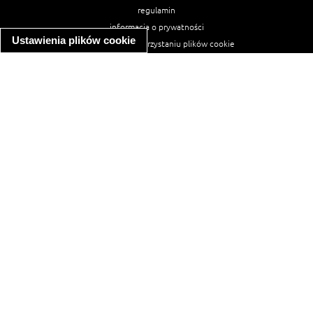
regulamin
informacja o prywatności
Ustawienia plików cookie
informacja o wykorzystaniu plików cookie
ułatwienia dostępu
Najpopularniejsze przepisy
spaghetti bolognese
makaron z kurczakiem w sosie śmietanowym
kanapka z indykiem
ratatouille
lahmacun
mac and cheese
zupa minestrone
cannelloni ze szpinakiem i ricottą
spaghetti przepisy
makaron z kurczakiem
tagliatelle z kurczakiem