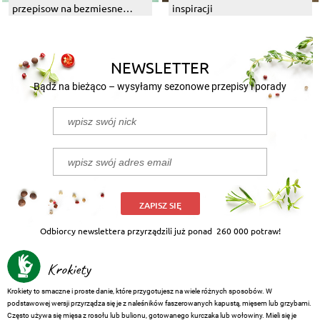
przepisow na bezmiesne
inspiracji
dania z grilla
NEWSLETTER
Bądź na bieżąco – wysyłamy sezonowe przepisy i porady
ZAPISZ SIĘ
Odbiorcy newslettera przyrządzili już ponad
260 000 potraw!
Krokiety
Krokiety to smaczne i proste danie, które przygotujesz na wiele różnych sposobów. W
podstawowej wersji przyrządza się je z naleśników faszerowanych kapustą, mięsem lub grzybami.
Często używa się mięsa z rosołu lub bulionu, gotowanego kurczaka lub wołowiny. Mieli się je