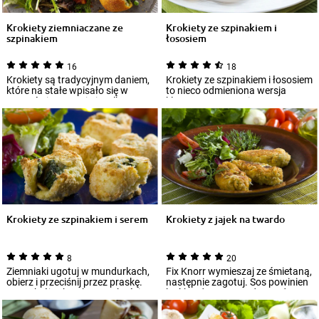
Krokiety ziemniaczane ze
Krokiety ze szpinakiem i
szpinakiem
łososiem
16
18
Krokiety są tradycyjnym daniem,
Krokiety ze szpinakiem i łososiem
które na stałe wpisało się w
to nieco odmieniona wersja
menu świąteczne i nie tylko.
klasycznego przepisu na tę
Ciekawy...
potrawę...
Krokiety ze szpinakiem i serem
Krokiety z jajek na twardo
8
20
Ziemniaki ugotuj w mundurkach,
Fix Knorr wymieszaj ze śmietaną,
obierz i przeciśnij przez praskę.
następnie zagotuj. Sos powinien
Ser pokrój w kostkę o grubości
być bardzo gęsty, odstaw do
0...
osty...