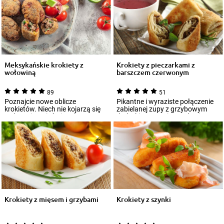
Meksykańskie krokiety z
Krokiety z pieczarkami z
wołowiną
barszczem czerwonym
89
51
Poznajcie nowe oblicze
Pikantne i wyraziste połączenie
krokietów. Niech nie kojarzą się
zabielanej zupy z grzybowym
wyłącznie z nieśmiertelnym
dodatkiem to uniwersalna i
dodatkiem do c...
popularna...
Krokiety z mięsem i grzybami
Krokiety z szynki