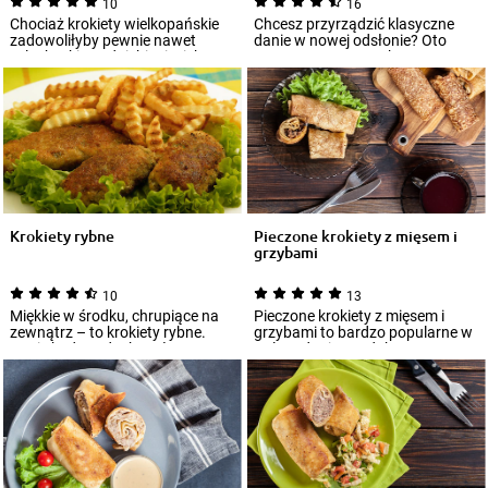
10
16
Chociaż krokiety wielkopańskie
Chcesz przyrządzić klasyczne
zadowoliłyby pewnie nawet
danie w nowej odsłonie? Oto
szlacheckie podniebienia, ich
nasza receptura na kremowe
przygotowa...
krokiety ze z...
Krokiety rybne
Pieczone krokiety z mięsem i
grzybami
10
13
Miękkie w środku, chrupiące na
Pieczone krokiety z mięsem i
zewnątrz – to krokiety rybne.
grzybami to bardzo popularne w
Danie będące doskonałym
Polsce danie. Są dobrym
przykładem n...
dodatkiem do...