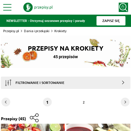
ZAPISZ SIĘ
NEWSLETTER - Otrzymuj sezonowe przepisy i porady
Przepisy.pl
Dania i przekąski
Krokiety
PRZEPISY NA KROKIETY
45 przepisów
FILTROWANIE I SORTOWANIE
1
2
Przepisy
(45)