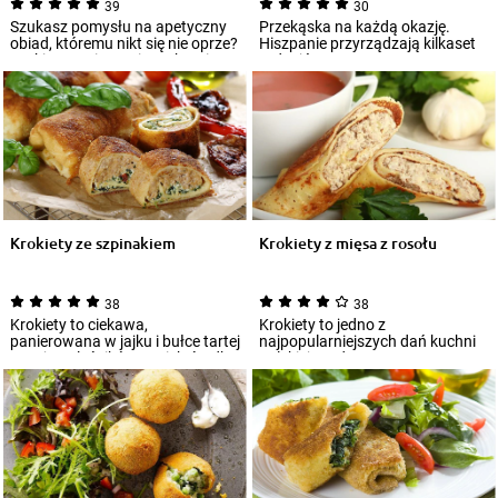
39
30
Szukasz pomysłu na apetyczny
Przekąska na każdą okazję.
obiad, któremu nikt się nie oprze?
Hiszpanie przyrządzają kilkaset
Krokiety z mięsem i grzybami to
rodzajów tapas, w tym
n...
panierowane krok...
Krokiety ze szpinakiem
Krokiety z mięsa z rosołu
38
38
Krokiety to ciekawa,
Krokiety to jedno z
panierowana w jajku i bułce tartej
najpopularniejszych dań kuchni
wersja naleśników. Do ich środka
polskiej. Podane z czerwonym
możemy w...
barszczem, krokie...