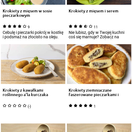
Krokiety z mięsem w sosie
Krokiety z mięsem i serem
pieczarkowym
9
11
Cebulę i pieczarki pokrój w kostkę
Nie lubisz, gdy w Twojej kuchni
i podsmaż na złocisto na oleju.
coś się marnuje? Zobacz na
naszą recepturę na krokiety z
mięsem z...
Krokiety z kawałkami
Krokiety ziemniaczane
roślinnego a'la kurczaka
faszerowane pieczarkami i
serem
(-)
1