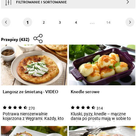
FILTROWANIE I SORTOWANIE
1
2
3
4
. . .
14
Przepisy
(432)
Langosz ze śmietaną - VIDEO
Knedle serowe
270
314
Potrawa nierozerwalnie
Kluski, pyzy, knedle – mączne
kojarzona z Węgrami. Każdy, kto
dania po prostu mają w sobie to
wybiera się do tego kraju, wie, że
coś! Na myśl o knedlach z ciasta
nie moż...
se...