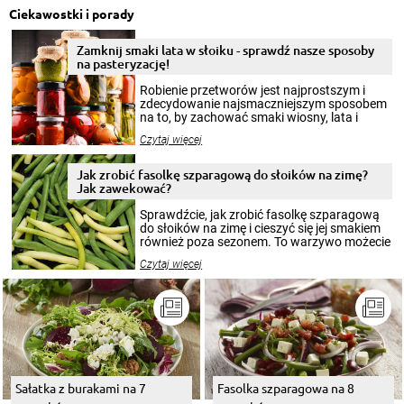
Ciekawostki i porady
Zamknij smaki lata w słoiku - sprawdź nasze sposoby
na pasteryzację!
Robienie przetworów jest najprostszym i
zdecydowanie najsmaczniejszym sposobem
na to, by zachować smaki wiosny, lata i
jesieni na dłużej. Można robić setki zdjęć
Czytaj więcej
krajobrazów, by cieszyć nimi oko w sezonie
zimowym, ale to smaczny posiłek pozwoli w
pełni poczuć atmosferę cieplejszych
Jak zrobić fasolkę szparagową do słoików na zimę?
miesięcy. Przygotowanie słoików ze
Jak zawekować?
smakowitą zawartością musi obejmować
patenty, które pozwolą zachować świeżość
Sprawdźcie, jak zrobić fasolkę szparagową
przetworów.
do słoików na zimę i cieszyć się jej smakiem
również poza sezonem. To warzywo możecie
wekować na wiele sposobów. Wykorzystajcie
Czytaj więcej
nasze propozycje!
Sałatka z burakami na 7
Fasolka szparagowa na 8