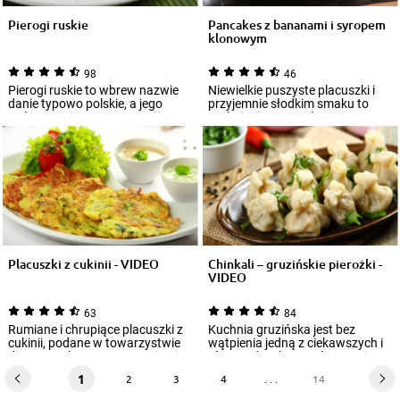
Pierogi ruskie
Pancakes z bananami i syropem
klonowym
98
46
Pierogi ruskie to wbrew nazwie
Niewielkie puszyste placuszki i
danie typowo polskie, a jego
przyjemnie słodkim smaku to
wykonanie jest prostsze, niż
wyśmienity pomysł na
myślisz...
energetyzujące ś...
Placuszki z cukinii - VIDEO
Chinkali – gruzińskie pierożki -
VIDEO
63
84
Rumiane i chrupiące placuszki z
Kuchnia gruzińska jest bez
cukinii, podane w towarzystwie
wątpienia jedną z ciekawszych i
dipu czosnkowego, oczarują nie
różnorodnych. W Polsce można
tyl...
zauważyć...
1
2
3
4
. . .
14