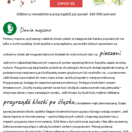
ZAPISZ SIĘ
Odbiorcy newslettera przyrządzili już ponad
260 000 potraw!
Dania mączne
Potrawy mączne, czyli pierogi, naleśniki, kluski i placki, to kategoria dań bardzo popularnych nie
tylko w kuchni polskiej. Dość szybkie w przyrządzeniu, są nie tylko dobrym sposobem na
pieczeni
codzienny obiad, ale mogą też stanowić dodatek do wykwintnych dań, np.
.
Jednymi z najbardziej klasycznych mącznych potraw są pierogi leniwe i kopytka, często ze sobą
mylone. Przygotowuje się je bardzo podobnie, do pierogów leniwych dodaje się jednak twaróg. W
podstawowej wersji serwuj je z bułką tartą, sosem grzybowym lub na słodko, np. z cynamonem.
Jeśli chcesz wprowadzić do menu nieco zmian, spróbuj kopytek w wersji pomidorowej.
Przygotujesz je, dodając do ciasta koncentrat pomidorowy. Podaj je z brokułami i sosem
śmietanowym. Zwykły twaróg zamień na ser kozi i dodaj do ciasta czosnek oraz pietruszkę –
otrzymasz danie o nieco ostrzejszym smaku. Jeśli chcesz, by kluski były miękkie i delikatne,
przyrządź kluski po śląsku
, z dodatkiem mąki ziemniaczanej. Dzięki
sporej zawartości skrobi, są lekko klejące i świetnie komponują się z różnego rodzaju sosami. Jeśli
dania mączne, to również pierogi – oprócz klasycznych ruskich, z kapustą i grzybami czy z
mięsem, przygotuj nieco inne warianty. Zrób farsz z dyni piżmowej, szpinaku i fety, albo soczewicy.
Zieloną soczewicę połącz z cebulą, boczkiem, ziołami i przyprawami. Pierogi podawaj
podsmażone na złocisty kolor. Ciekawą alternatywą dla gotowanych są te w wersji pieczonej. Zrób