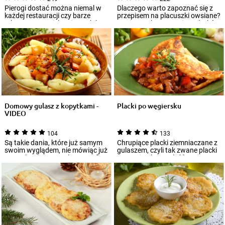
Pierogi dostać można niemal w
Dlaczego warto zapoznać się z
każdej restauracji czy barze
przepisem na placuszki owsiane?
mlecznym. W wielu miastach bez
Dania z wykorzystaniem płatków
trudu o...
owsi...
Domowy gulasz z kopytkami -
Placki po węgiersku
VIDEO
104
133
Są takie dania, które już samym
Chrupiące placki ziemniaczane z
swoim wyglądem, nie mówiąc już
gulaszem, czyli tak zwane placki
o rewelacyjnym smaku, potrafią
po węgiersku, znaleźć można w
prz...
me...