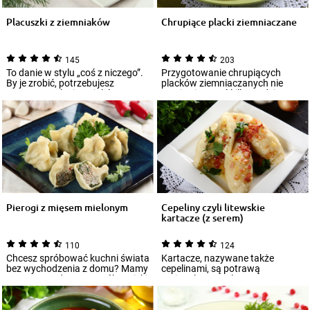
Placuszki z ziemniaków
Chrupiące placki ziemniaczane
145
203
To danie w stylu „coś z niczego”.
Przygotowanie chrupiących
By je zrobić, potrzebujesz
placków ziemniaczanych nie
ugotowanych ziemniaków, mogą
musi zajmować kilku godzin!
być te...
Wystarczy, że wy...
Pierogi z mięsem mielonym
Cepeliny czyli litewskie
kartacze (z serem)
110
124
Chcesz spróbować kuchni świata
Kartacze, nazywane także
bez wychodzenia z domu? Mamy
cepelinami, są potrawą
na to sprawdzony sposób. Dzięki
regionalną popularną w
naszy...
szczególności w północno-w...