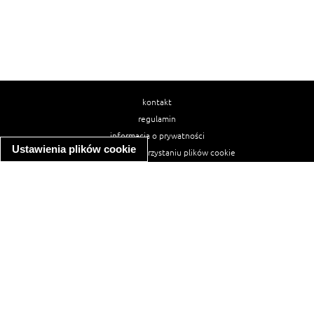
kontakt
regulamin
informacja o prywatności
Ustawienia plików cookie
informacja o wykorzystaniu plików cookie
ułatwienia dostępu
Najpopularniejsze przepisy
spaghetti bolognese
makaron z kurczakiem w sosie śmietanowym
kanapka z indykiem
ratatouille
lahmacun