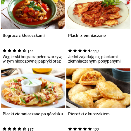
Bogracz z kluseczkami
Placki ziemniaczane
144
117
Węgierski bogracz pełen warzyw,
Jedni zajadają się plackami
w tym nieodzownej papryki oraz
ziemniaczanymi posypanymi
słodkich pomidorów i z
cukrem, inni z ochotą dodają do
kawałkami s...
nich gęstą...
Placki ziemniaczane po góralsku
Pierożki z kurczakiem
117
122