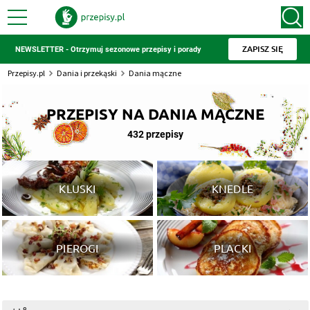
ZAPISZ SIĘ
NEWSLETTER - Otrzymuj sezonowe przepisy i porady
Przepisy.pl
Dania i przekąski
Dania mączne
PRZEPISY NA DANIA MĄCZNE
432 przepisy
KLUSKI
KNEDLE
PIEROGI
PLACKI