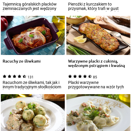
Tajemnicą góralskich placków
Pierożki z kurczakiem to
ziemniaczanych jest wędzony
przysmak, który trafi w gust
boczek i oryginalny w smaku
przede wszystkim miłośników
oscypek. Dzi...
orientalnych sm...
Racuchy ze śliwkami
Warzywne placki z cukinią,
wędzonym pstrągiem i kwaśną
śmiet...
131
85
Racuchom ze śliwkami, tak jak i
Placki warzywne
innym tradycyjnym słodkościom
przygotowywane na wzór tych
kuchni polskiej, trudno będzie
tradycyjnych, ziemniaczanych, są
się...
ciekawą propozycją n...