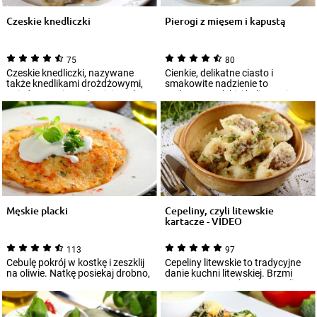
Czeskie knedliczki
Pierogi z mięsem i kapustą
75
80
Czeskie knedliczki, nazywane
Cienkie, delikatne ciasto i
także knedlikami drożdżowymi,
smakowite nadzienie to
to jedna z najpopularniejszych
podstawy polskiej kulinarnej
potraw...
dumy narodowej. P...
Męskie placki
Cepeliny, czyli litewskie
kartacze - VIDEO
113
97
Cebulę pokrój w kostkę i zeszklij
Cepeliny litewskie to tradycyjne
na oliwie. Natkę posiekaj drobno,
danie kuchni litewskiej. Brzmi
ser zetrzyj na tarce...
poważnie? Bez obawy! Cepeliny
lit...