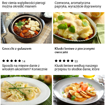
Bez cienia wątpliwości pierogi
Czerwona, aromatyczna
można określić mianem
papryka, wyraziście doprawiony
polskiego dania narodowego.
gulasz, mnogość smaków i
Uwielbiają je ni...
kolorów na talerzu...
Gnocchi z gulaszem
Kluski leniwe z pieczonymi
owocami
14
53
Sposób na mięsne danie z
Kluski leniwe według naszego
włoskim akcentem? Koniecznie
przepisu to słodkie danie, które
wypróbuj nasz przepis na
składa się z serowo-mącznej
znakomite gnocchi...
podstaw...