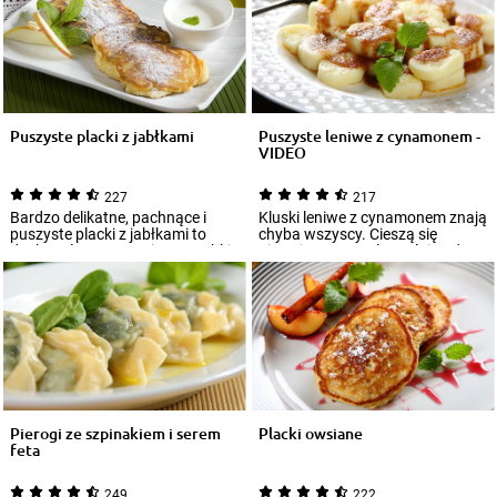
Puszyste placki z jabłkami
Puszyste leniwe z cynamonem -
VIDEO
227
217
Bardzo delikatne, pachnące i
Kluski leniwe z cynamonem znają
puszyste placki z jabłkami to
chyba wszyscy. Cieszą się
doskonała propozycja na szybki
niezmienną popularnością od
słodki...
wielu lat...
Pierogi ze szpinakiem i serem
Placki owsiane
feta
249
222