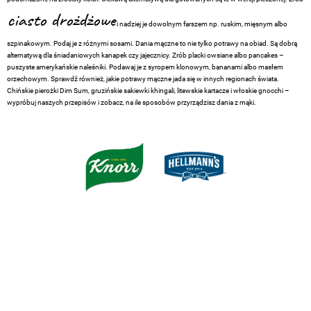
ciasto drożdżowe
i nadziej je dowolnym farszem np. ruskim, mięsnym albo
szpinakowym. Podaj je z różnymi sosami. Dania mączne to nie tylko potrawy na obiad. Są dobrą
alternatywą dla śniadaniowych kanapek czy jajecznicy. Zrób placki owsiane albo pancakes –
puszyste amerykańskie naleśniki. Podawaj je z syropem klonowym, bananami albo masłem
orzechowym. Sprawdź również, jakie potrawy mączne jada się w innych regionach świata.
Chińskie pierożki Dim Sum, gruzińskie sakiewki khingali, litewskie kartacze i włoskie gnocchi –
wypróbuj naszych przepisów i zobacz, na ile sposobów przyrządzisz dania z mąki.