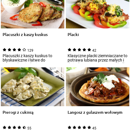
Placuszki z kaszy kuskus
Placki
129
42
Placuszki z kaszy kuskus to
Klasyczne placki ziemniaczane to
błyskawiczne i łatwe do
potrawa lubiana przez małych i
przyrządzenia danie, w sam raz
dużych. Serwowane są na słodko
na obiad lub k...
i...
Pierogi z cukinią
Langosz z gulaszem wołowym
55
45