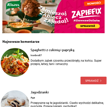
Najnowsze komentarze
Spaghetti z cukinią i papryką
Ironbro87
Dodałbym ząbek czosnku przeciśnięty, na końcu. Super
przepis, łatwy, tani i smaczny.
SPRAWDŹ
Jagodzianki
Aga
Przepyszne są te jagodzianki. Ciasto wychodzi delikatne,
puszyste. Polane lukrem, pychotka!!