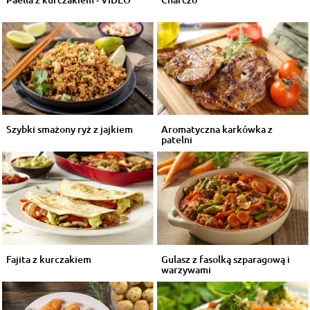
Szybki smażony ryż z jajkiem
Aromatyczna karkówka z
patelni
Fajita z kurczakiem
Gulasz z fasolką szparagową i
warzywami