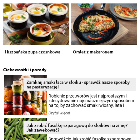
Hiszpańska zupa czosnkowa
Omlet z makaronem
Ciekawostki i porady
Zamknij smaki lata w słoiku - sprawdź nasze sposoby
na pasteryzację!
Robienie przetworów jest najprostszym i
zdecydowanie najsmaczniejszym sposobem
na to, by zachować smaki wiosny, lata i
jesieni na dłużej. Można robić setki zdjęć
Czytaj więcej
krajobrazów, by cieszyć nimi oko w sezonie
zimowym, ale to smaczny posiłek pozwoli w
pełni poczuć atmosferę cieplejszych
Jak zrobić fasolkę szparagową do słoików na zimę?
miesięcy. Przygotowanie słoików ze
Jak zawekować?
smakowitą zawartością musi obejmować
patenty, które pozwolą zachować świeżość
Sprawdźcie, jak zrobić fasolkę szparagową