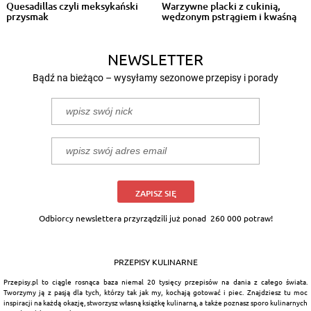
Quesadillas czyli meksykański
Warzywne placki z cukinią,
przysmak
wędzonym pstrągiem i kwaśną
śmiet...
NEWSLETTER
Bądź na bieżąco – wysyłamy sezonowe przepisy i porady
ZAPISZ SIĘ
Odbiorcy newslettera przyrządzili już ponad
260 000 potraw!
PRZEPISY KULINARNE
Przepisy.pl to ciągle rosnąca baza niemal 20 tysięcy przepisów na dania z całego świata.
Tworzymy ją z pasją dla tych, którzy tak jak my, kochają gotować i piec. Znajdziesz tu moc
inspiracji na każdą okazję, stworzysz własną książkę kulinarną, a także poznasz sporo kulinarnych