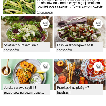
przetworów.
do słoików na zimę i cieszyć się jej smakiem
również poza sezonem. To warzywo możecie
wekować na wiele sposobów. Wykorzystajcie
Czytaj więcej
nasze propozycje!
Sałatka z burakami na 7
Fasolka szparagowa na 8
sposobów
sposobów
Jarska sprawa czyli 13
Przekąski na plażę – 7
przepisow na bezmiesne
inspiracji
dania z grilla