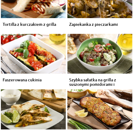
Tortilla z kurczakiem z grilla
Zapiekanka z pieczarkami
Faszerowana cukinia
Szybka sałatka na grilla z
suszonymi pomidorami i
awokado