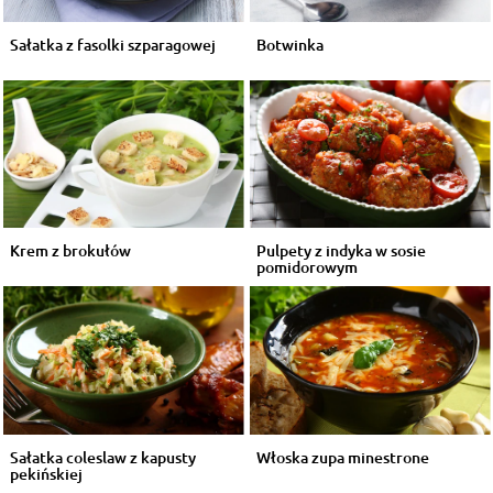
Sałatka z fasolki szparagowej
Botwinka
Krem z brokułów
Pulpety z indyka w sosie
pomidorowym
Sałatka coleslaw z kapusty
Włoska zupa minestrone
pekińskiej