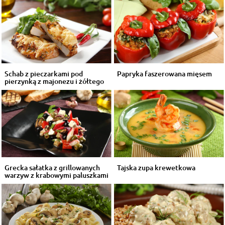
Schab z pieczarkami pod
Papryka faszerowana mięsem
pierzynką z majonezu i żółtego
sera
Grecka sałatka z grillowanych
Tajska zupa krewetkowa
warzyw z krabowymi paluszkami
...