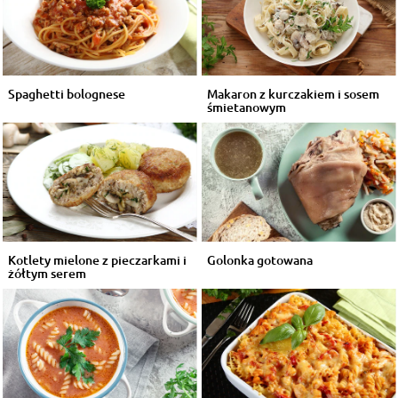
Spaghetti bolognese
Makaron z kurczakiem i sosem
śmietanowym
Kotlety mielone z pieczarkami i
Golonka gotowana
żółtym serem