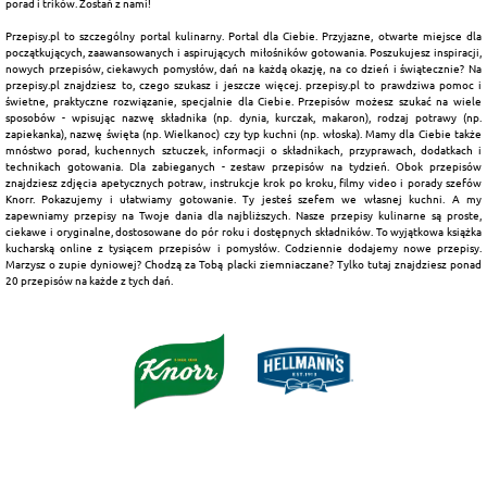
porad i trików. Zostań z nami!
Przepisy.pl to szczególny portal kulinarny. Portal dla Ciebie. Przyjazne, otwarte miejsce dla
początkujących, zaawansowanych i aspirujących miłośników gotowania. Poszukujesz inspiracji,
nowych przepisów, ciekawych pomysłów, dań na każdą okazję, na co dzień i świątecznie? Na
przepisy.pl znajdziesz to, czego szukasz i jeszcze więcej. przepisy.pl to prawdziwa pomoc i
świetne, praktyczne rozwiązanie, specjalnie dla Ciebie. Przepisów możesz szukać na wiele
sposobów - wpisując nazwę składnika (np. dynia, kurczak, makaron), rodzaj potrawy (np.
zapiekanka), nazwę święta (np. Wielkanoc) czy typ kuchni (np. włoska). Mamy dla Ciebie także
mnóstwo porad, kuchennych sztuczek, informacji o składnikach, przyprawach, dodatkach i
technikach gotowania. Dla zabieganych - zestaw przepisów na tydzień. Obok przepisów
znajdziesz zdjęcia apetycznych potraw, instrukcje krok po kroku, filmy video i porady szefów
Knorr. Pokazujemy i ułatwiamy gotowanie. Ty jesteś szefem we własnej kuchni. A my
zapewniamy przepisy na Twoje dania dla najbliższych. Nasze przepisy kulinarne są proste,
ciekawe i oryginalne, dostosowane do pór roku i dostępnych składników. To wyjątkowa książka
kucharską online z tysiącem przepisów i pomysłów. Codziennie dodajemy nowe przepisy.
Marzysz o zupie dyniowej? Chodzą za Tobą placki ziemniaczane? Tylko tutaj znajdziesz ponad
20 przepisów na każde z tych dań.