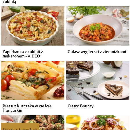
cukinią
Zapiekanka z cukinii z
Gulasz węgierski z ziemniakami
makaronem - VIDEO
Piersi z kurczaka w cieście
Ciasto Bounty
francuskim