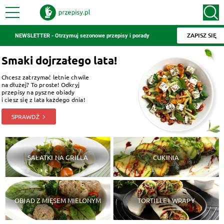
ZAPISZ SIĘ
NEWSLETTER - Otrzymuj sezonowe przepisy i porady
Smaki dojrzałego lata!
Chcesz zatrzymać letnie chwile
na dłużej? To proste! Odkryj
przepisy na pyszne obiady
i ciesz się z lata każdego dnia!
SPRAWDŹ
SAŁATKI NA GRILLA
CUKINIA
OBIAD Z MIĘSEM MIELONYM
TORTILLE I WRAPY