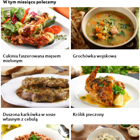
W tym miesiącu polecamy
Cukinia faszerowana mięsem
Grochówka wojskowa
mielonym
Duszona karkówka w sosie
Królik pieczony
własnym z cebulą