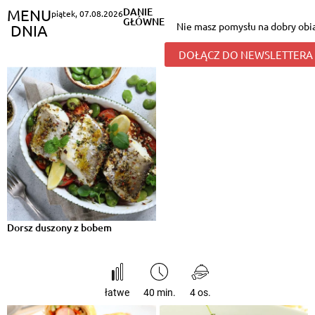
DANIE
MENU
piątek
,
07.08.2026
GŁÓWNE
Nie masz pomysłu na dobry obi
DNIA
DOŁĄCZ DO NEWSLETTERA
Dorsz duszony z bobem
łatwe
40 min.
4 os.