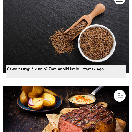
Odpowiedzi (1)
pawel skoneczny
, 11.11.2019
ja rowniez zamiast esencji dodalem kostke knorr i
znakomicie sie nadaje w zastepstwo podalem z
kasza gryczaną...petarda palce lizać
Odpowiedz
Magda Mielecka
, 14.05.2019
Czym można zastąpić esencję do duszonych mies
Czym zastąpić kumin? Zamienniki kminu rzymskiego
Knorr??
Odpowiedz
Odpowiedzi (1)
Krystyna Czarnik
, 14.01.2018
pycha
Odpowiedz
Krystyna Czarnik
, 14.01.2018