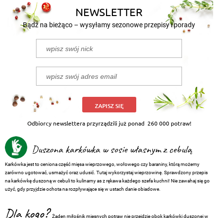
NEWSLETTER
Bądź na bieżąco – wysyłamy sezonowe przepisy i porady
ZAPISZ SIĘ
Odbiorcy newslettera przyrządzili już ponad
260 000 potraw!
Duszona karkówka w sosie własnym z cebulą
Karkówka jest to ceniona część mięsa wieprzowego, wołowego czy baraniny, którą możemy
zarówno ugotować, usmażyć oraz udusić. Tutaj wykorzystaj wieprzowinę. Sprawdzony przepis
na karkówkę duszoną w cebuli to kulinarny as z rękawa każdego szefa kuchni! Nie zawahaj się go
użyć, gdy przyjdzie ochota na rozpływające się w ustach danie obiadowe.
Dla kogo?
Żaden miłośnik mięsnych potraw nie przejdzie obok karkówki duszonej w