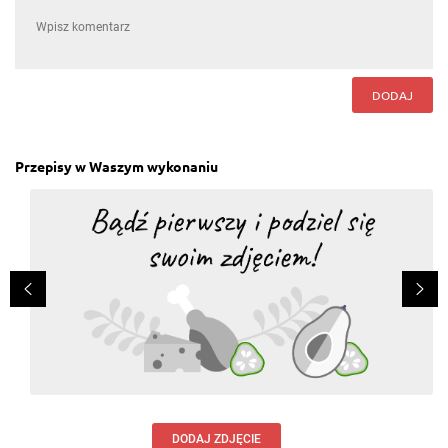
TAK. Bardzo lubię ten przepis ale czasami mocno go
modyfikuję - podczas podsmażania karkówki na
oliwie (nie opruszonej jeszcze niczym) posypuję ją
świeżo zmielonym pieprzem ziarnistym, do tego
dodaję pokrojoną średnią cebulkę, liść laurowy i ziele
angielskie chwilkę podsmażam, po chwili nalewam w
jedno miejsce na patelni łyżkę gorącej wody,
DODAJ
mieszam w tym miejscu wodę z olejem i w to miejsce
daję poszatkowany czosnek, wtedy mi się nie spala.
Po jakichś 30 sekundach dodaję 2 łyżki sosu
sojowego jasnego i maczam w nich mięso, a po
kolejnych 30/40 sekundach 2 szklanki wody. Ilość
Przepisy w Waszym wykonaniu
wody sprawdzam, czasem uzupełniam jeżeli
odparuje. Duszę pod przykryciem aż do miękkości
mięsa. Polecam wypróbować :)
Odpowiedz
Danuta
, 28.12.2021
TAK Ja przede wszystkim marynuje mięso w
przyprawach, ziołach oraz czosnek. Sama robię
marynatę i przechowuje mięso w lodówce 12
godzin.Po tym czasie dopiero kroje mięso na kotlety
lub piekę w całości.Mięsko wyśmienite i soczyste w
środku.Polecam
Odpowiedz
DODAJ ZDJĘCIE