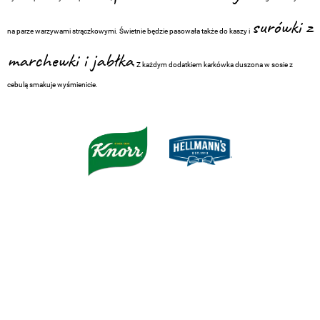
surówki z
na parze warzywami strączkowymi. Świetnie będzie pasowała także do kaszy i
marchewki i jabłka
. Z każdym dodatkiem karkówka duszona w sosie z
cebulą smakuje wyśmienicie.