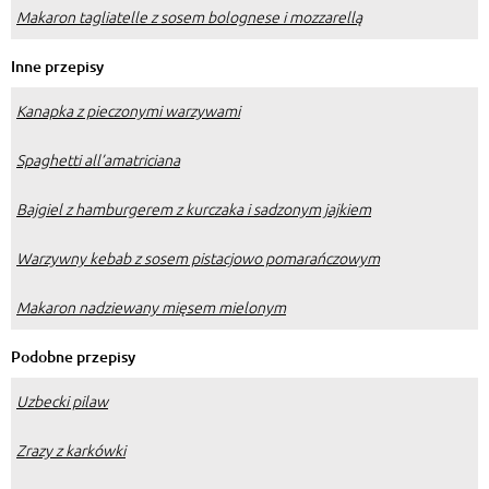
Makaron tagliatelle z sosem bolognese i mozzarellą
Inne przepisy
Kanapka z pieczonymi warzywami
Spaghetti all’amatriciana
Bajgiel z hamburgerem z kurczaka i sadzonym jajkiem
Warzywny kebab z sosem pistacjowo pomarańczowym
Makaron nadziewany mięsem mielonym
Podobne przepisy
Uzbecki pilaw
Zrazy z karkówki