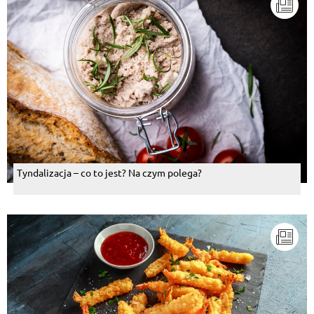
Dorota Stadler
, 01.10.2014
To kiedy ten Dzień Chłopaka, dzisiaj?
Odpowiedz
Iwona Romaniec
, 01.10.2014
a ja mam dietę :( :(
Odpowiedz
Paweł Herominek
, 01.10.2014
Tyndalizacja – co to jest? Na czym polega?
Mniamnuśne;)
Odpowiedz
Halina Ceglarska
, 30.09.2014
Jak ma dzień chłopaka to powinien mnie zaprosić do
dobrej knajpki a nie kazać karkówke robić! No sorry...
Odpowiedz
Pokaż więcej komentarzy