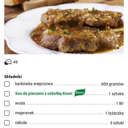
49
Składniki
karkówka wieprzowa
600 gramów
Sos do pieczeni z cebulką Knorr
1 sztuka
woda
1 litr
majeranek
1 łyżeczka
cebula
3 sztuki