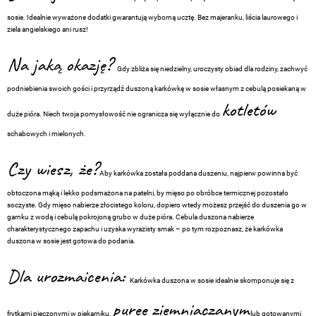
sosie. Idealnie wyważone dodatki gwarantują wyborną ucztę. Bez majeranku, liścia laurowego i
ziela angielskiego ani rusz!
Na jaką okazję?
Gdy zbliża się niedzielny, uroczysty obiad dla rodziny, zachwyć
podniebienia swoich gości i przyrządź duszoną karkówkę w sosie własnym z cebulą posiekaną w
kotletów
duże pióra. Niech twoja pomysłowość nie ogranicza się wyłącznie do
schabowych i mielonych.
Czy wiesz, że?
Aby karkówka została poddana duszeniu, najpierw powinna być
obtoczona mąką i lekko podsmażona na patelni, by mięso po obróbce termicznej pozostało
soczyste. Gdy mięso nabierze złocistego koloru, dopiero wtedy możesz przejść do duszenia go w
garnku z wodą i cebulą pokrojoną grubo w duże pióra. Cebula duszona nabierze
charakterystycznego zapachu i uzyska wyrazisty smak – po tym rozpoznasz, że karkówka
duszona w sosie jest gotowa do podania.
Dla urozmaicenia:
Karkówka duszona w sosie idealnie skomponuje się z
puree ziemniaczanym
frytkami pieczonymi w piekarniku,
lub gotowanymi