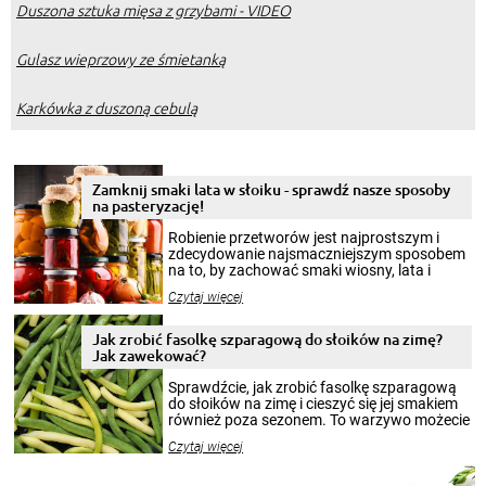
Duszona sztuka mięsa z grzybami - VIDEO
Gulasz wieprzowy ze śmietanką
Karkówka z duszoną cebulą
Zamknij smaki lata w słoiku - sprawdź nasze sposoby
na pasteryzację!
Robienie przetworów jest najprostszym i
zdecydowanie najsmaczniejszym sposobem
na to, by zachować smaki wiosny, lata i
jesieni na dłużej. Można robić setki zdjęć
Czytaj więcej
krajobrazów, by cieszyć nimi oko w sezonie
zimowym, ale to smaczny posiłek pozwoli w
pełni poczuć atmosferę cieplejszych
Jak zrobić fasolkę szparagową do słoików na zimę?
miesięcy. Przygotowanie słoików ze
Jak zawekować?
smakowitą zawartością musi obejmować
patenty, które pozwolą zachować świeżość
Sprawdźcie, jak zrobić fasolkę szparagową
przetworów.
do słoików na zimę i cieszyć się jej smakiem
również poza sezonem. To warzywo możecie
wekować na wiele sposobów. Wykorzystajcie
Czytaj więcej
nasze propozycje!