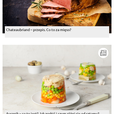
pyszny obiad
Odpowiedz
Piotr Błażejewski
, 15.10.2017
Zaraz spróbujemy . Pachnie dobrze.
Chateaubriand – przepis. Co to za mięso?
Odpowiedz
Natalia Buba Zalech
, 07.01.2017
mniam i bardzo proste w wykonaniu
Odpowiedz
Anna Syrowatka
, 27.09.2016
pycha
Odpowiedz
Edyta Olczyk Matukić
, 24.02.2016
pyszna! łatwa w przygotowaniu ale zaskakuje
smakiem! Podałam z kaszą pęczak i kapustą
kiszoną :) Rodzina zachwycona. A dodam, ze często
Auszpik – co to jest? Jak zrobić i czym różni się od sztamu?
robię sosy. Tym razem smak idealny!