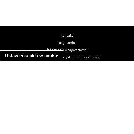
kontakt
regulamin
informacja o prywatności
Ustawienia plików cookie
informacja o wykorzystaniu plików cookie
ułatwienia dostępu
Najpopularniejsze przepisy
spaghetti bolognese
makaron z kurczakiem w sosie śmietanowym
kanapka z indykiem
ratatouille
lahmacun
mac and cheese