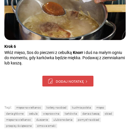
Krok 6
Włóż mięso, Sos do pieczeni z cebulką
Knorr
i duś na małym ogniu
do momentu, gdy karkówka będzie miękka. Podawaj z ziemniakami
lub kaszą.
DODAJ NOTATKĘ
Tagi:
mięsa na wielkanoc
kotlety na obiad
kuchnia polska
mięso
dania główne
cebula
wieprzowina
karkówka
dania z kaszą
obiad
mięsa na wielkanoc
duszenie
ulubione dania
pomysł na obiad
przepisy świąteczne
zimowe smaki