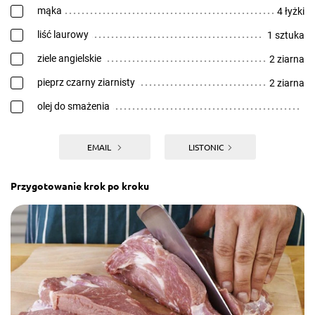
mąka
4 łyżki
liść laurowy
1 sztuka
ziele angielskie
2 ziarna
pieprz czarny ziarnisty
2 ziarna
olej do smażenia
EMAIL
LISTONIC
Przygotowanie krok po kroku