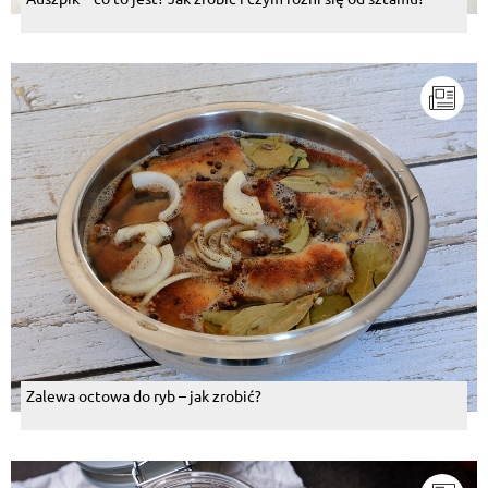
Odpowiedz
Bozena Schwoebel
, 17.02.2016
super
Odpowiedz
Tomasz Stomski
, 05.12.2015
łatwy sposób przygotowania, bardzo smaczne
Odpowiedz
Joanna Blachura
, 22.11.2015
Bardzo proste a zarazem smaczne
Odpowiedz
Zalewa octowa do ryb – jak zrobić?
Dorota Honorata Filimowska
, 02.10.2014
Pyszne karkówki upieczone , dac sos jasny pieczony
Odpowiedz