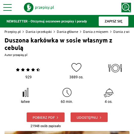
ZAPISZ SIĘ
NEWSLETTER - Otrzymuj sezonowe przepisy i porady
Przepisy.pl
Dania i przekąski
Dania główne
Dania z mięsem
Dania z wiep
Duszona karkówka w sosie własnym z
cebulą
Autor:
przepisy.pl
929
3889 os.
łatwe
60 min.
4 os.
POBIERZ PDF
UDOSTĘPNIJ
21948 osób zapisało