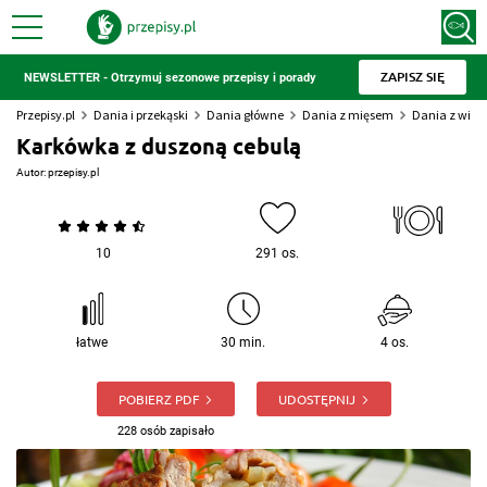
ZAPISZ SIĘ
NEWSLETTER - Otrzymuj sezonowe przepisy i porady
Przepisy.pl
Dania i przekąski
Dania główne
Dania z mięsem
Dania z wiep
Karkówka z duszoną cebulą
Autor:
przepisy.pl
10
291 os.
łatwe
30 min.
4 os.
POBIERZ PDF
UDOSTĘPNIJ
228 osób zapisało