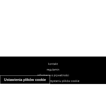
kontakt
regulamin
informacja o prywatności
Ustawienia plików cookie
informacja o wykorzystaniu plików cookie
ułatwienia dostępu
Najpopularniejsze przepisy
spaghetti bolognese