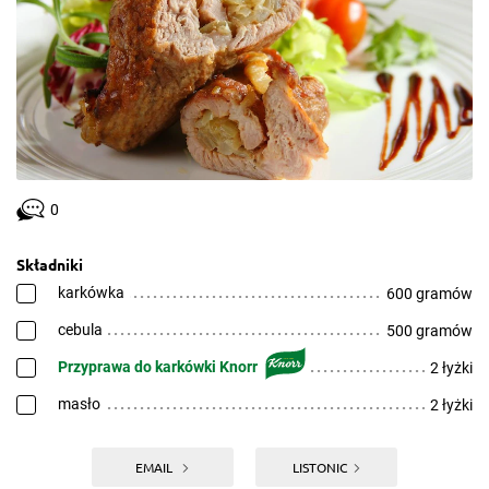
0
Składniki
karkówka
600 gramów
cebula
500 gramów
Przyprawa do karkówki Knorr
2 łyżki
masło
2 łyżki
EMAIL
LISTONIC