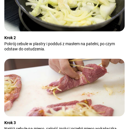
Krok 2
Pokrój cebule w plastry i podduś z masłem na patelni, po czym
odstaw do ostudzenia.
Krok 3
Nałóż cebulę na mięso, całość zroluj i przebij mięso wykałaczką.