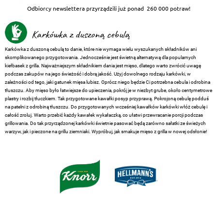
Odbiorcy newslettera przyrządzili już ponad
260 000 potraw!
Karkówka z duszoną cebulą
Karkówka z duszoną cebulą to danie, które nie wymaga wielu wyszukanych składników ani
skomplikowanego przygotowania. Jednocześnie jest świetną alternatywą dla popularnych
kiełbasek z grilla. Najważniejszym składnikiem dania jest mięso, dlatego warto zwrócić uwagę
podczas zakupów na jego świeżość i dobrą jakość. Użyj dowolnego rodzaju karkówki, w
zależności od tego, jaki gatunek mięsa lubisz. Oprócz niego będzie Ci potrzebna cebula i odrobina
tłuszczu. Aby mięso było łatwiejsze do upieczenia, pokrój je w niezbyt grube, około centymetrowe
plastry i rozbij tłuczkiem. Tak przygotowane kawałki posyp przyprawą. Pokrojoną cebulę podduś
na patelni z odrobiną tłuszczu. Do przygotowanych wcześniej kawałków karkówki włóż cebulę i
całość zroluj. Warto przebić każdy kawałek wykałaczką, co ułatwi przewracanie porcji podczas
grillowania. Do tak przyrządzonej karkówki świetnie pasować będą zarówno sałatki ze świeżych
warzyw, jak i pieczone na grillu ziemniaki. Wypróbuj, jak smakuje mięso z grilla w nowej odsłonie!