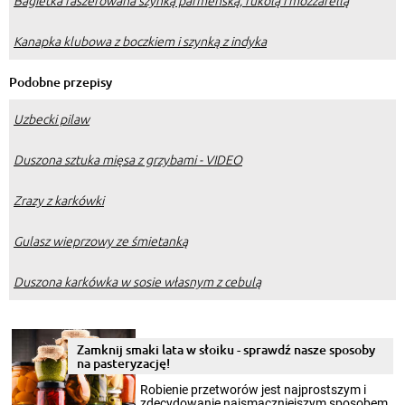
Kanapka klubowa z boczkiem i szynką z indyka
Podobne przepisy
Uzbecki pilaw
Duszona sztuka mięsa z grzybami - VIDEO
Zrazy z karkówki
Gulasz wieprzowy ze śmietanką
Duszona karkówka w sosie własnym z cebulą
Zamknij smaki lata w słoiku - sprawdź nasze sposoby
na pasteryzację!
Robienie przetworów jest najprostszym i
zdecydowanie najsmaczniejszym sposobem