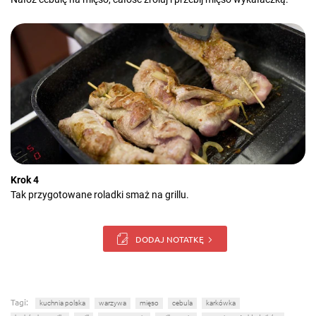
Krok 4
Tak przygotowane roladki smaż na grillu.
DODAJ NOTATKĘ
Tagi:
kuchnia polska
warzywa
mięso
cebula
karkówka