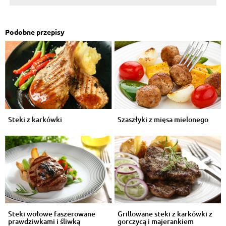
Podobne przepisy
Steki z karkówki
Szaszłyki z mięsa mielonego
Steki wołowe faszerowane
Grillowane steki z karkówki z
prawdziwkami i śliwką
gorczycą i majerankiem