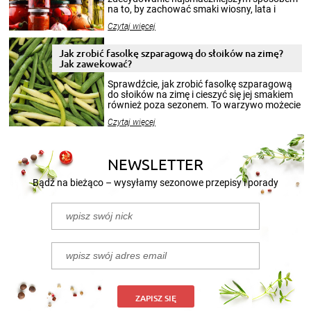
na to, by zachować smaki wiosny, lata i
jesieni na dłużej. Można robić setki zdjęć
Czytaj więcej
krajobrazów, by cieszyć nimi oko w sezonie
zimowym, ale to smaczny posiłek pozwoli w
pełni poczuć atmosferę cieplejszych
Jak zrobić fasolkę szparagową do słoików na zimę?
miesięcy. Przygotowanie słoików ze
Jak zawekować?
smakowitą zawartością musi obejmować
patenty, które pozwolą zachować świeżość
Sprawdźcie, jak zrobić fasolkę szparagową
przetworów.
do słoików na zimę i cieszyć się jej smakiem
również poza sezonem. To warzywo możecie
wekować na wiele sposobów. Wykorzystajcie
Czytaj więcej
nasze propozycje!
NEWSLETTER
Bądź na bieżąco – wysyłamy sezonowe przepisy i porady
ZAPISZ SIĘ