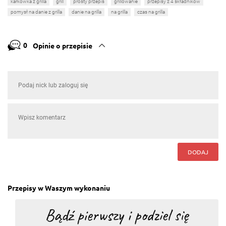
karkówka z grilla
grill
prosty przepis
grillowanie
przepisy z 4 składników
pomysł na danie z grilla
danie na grilla
na grilla
czas na grilla
0
Opinie o przepisie
DODAJ
Przepisy w Waszym wykonaniu