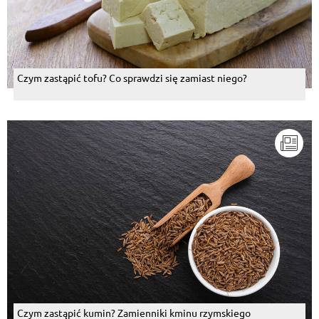
Czym zastąpić tofu? Co sprawdzi się zamiast niego?
Czym zastąpić kumin? Zamienniki kminu rzymskiego