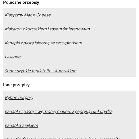
Polecane przepisy
Klasyczny Mac’n Cheese
Makaron z kurczakiem i sosem śmietanowym
Kanapki z pastą jajeczną ze szczypiorkiem
Lasagne
Super szybkie tagliatelle z kurczakiem
Inne przepisy
Rybne burgery
Kanapki z pastą z wędzonej makreli z papryką i kukurydzą
Kanapka z jajkiem
Bagietka faszerowana szynką parmeńską, rukolą i mozzarellą