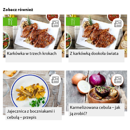
Zobacz również
Karkówka w trzech krokach
Z karkówką dookoła świata
Karmelizowana cebula – jak
Jajecznica z boczniakami i
ją zrobić?
cebulą – przepis