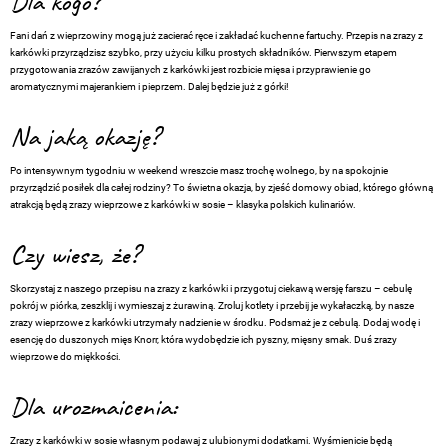
Dla kogo?
Fani dań z wieprzowiny mogą już zacierać ręce i zakładać kuchenne fartuchy. Przepis na zrazy z
karkówki przyrządzisz szybko, przy użyciu kilku prostych składników. Pierwszym etapem
przygotowania zrazów zawijanych z karkówki jest rozbicie mięsa i przyprawienie go
aromatycznymi majerankiem i pieprzem. Dalej będzie już z górki!
Na jaką okazję?
Po intensywnym tygodniu w weekend wreszcie masz trochę wolnego, by na spokojnie
przyrządzić posiłek dla całej rodziny? To świetna okazja, by zjeść domowy obiad, którego główną
atrakcją będą zrazy wieprzowe z karkówki w sosie – klasyka polskich kulinariów.
Czy wiesz, że?
Skorzystaj z naszego przepisu na zrazy z karkówki i przygotuj ciekawą wersję farszu – cebulę
pokrój w piórka, zeszklij i wymieszaj z żurawiną. Zroluj kotlety i przebij je wykałaczką, by nasze
zrazy wieprzowe z karkówki utrzymały nadzienie w środku. Podsmaż je z cebulą. Dodaj wodę i
esencję do duszonych mięs Knorr, która wydobędzie ich pyszny, mięsny smak. Duś zrazy
wieprzowe do miękkości.
Dla urozmaicenia:
Zrazy z karkówki w sosie własnym podawaj z ulubionymi dodatkami. Wyśmienicie będą