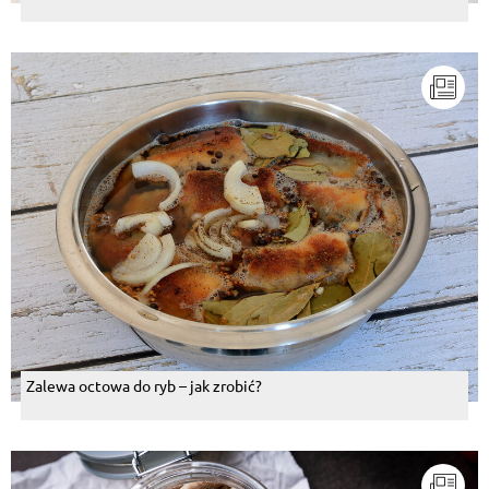
michał jedz trochę słabo wyglądasz
Odpowiedz
Mieczysław Nowowiejski
, 28.11.2014
Oj będą kłopoty z figurą! Musicie zmienić stronę!!!!
Np. rzodkieweczka!?
Odpowiedz
Stefania Chrapek
, 28.11.2014
mogą być tylko bez tej bulionetki .
Odpowiedz
Piotr Ożga
, 28.11.2014
muszę to zrobić. Wygląda apetycznie
Odpowiedz
Zalewa octowa do ryb – jak zrobić?
Wojtek Łoziński
, 28.11.2014
jak nikt nie patrzy to i wegan zje
Odpowiedz