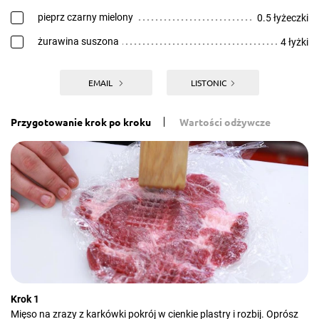
pieprz czarny mielony
0.5 łyżeczki
żurawina suszona
4 łyżki
EMAIL
LISTONIC
Przygotowanie krok po kroku
Wartości odżywcze
Krok 1
Mięso na zrazy z karkówki pokrój w cienkie plastry i rozbij. Oprósz