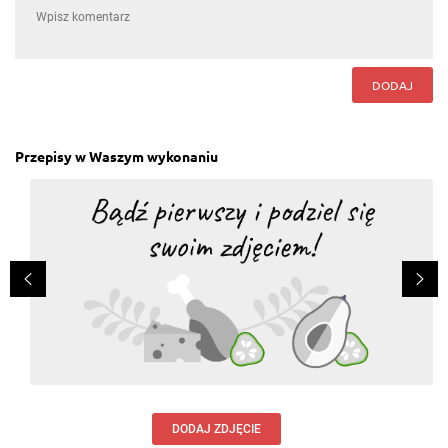
Barbara Dudzińska
, 03.01.2016
przepyszne, ale doprawilam po swojemu ;-)
Odpowiedz
DODAJ
Piotr Barewicz
, 28.12.2015
wy i wasze przepisy bylo napisane ze pol godziny a
faktycznie robilem to 2 godziny obrazki robione w
fotoszopie ja zrobilem te wasze kotlety z czosnkiem i
Przepisy w Waszym wykonaniu
serem to nie wygladalo tak jak na obrazku wiec
pokazcie jak to wyglada w rzeczywistosci a nie
retuszowana i sztuczna iluzje pysznego jedzenia ze
to tak pieknie wyglada bo gowno prawda ! nie bawcie
sie mc donalds
Odpowiedz
Mariola Barzowska
, 28.12.2015
Niezastąpione to zrazy z wołowiny
Odpowiedz
Maria Jóźwiak
, 28.12.2015
Proszę o przepis
DODAJ ZDJĘCIE
Odpowiedz