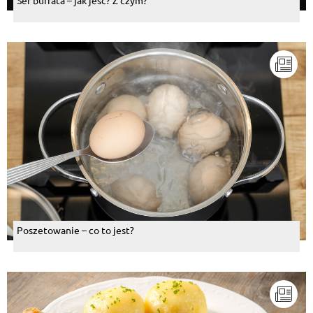
Ser burrata – jak jeść? Z czym?
Poszetowanie – co to jest?