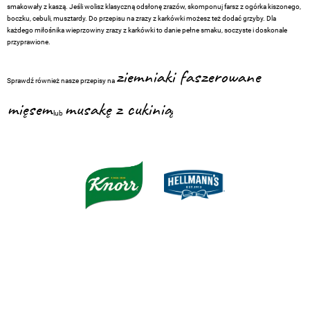
smakowały z kaszą. Jeśli wolisz klasyczną odsłonę zrazów, skomponuj farsz z ogórka kiszonego,
boczku, cebuli, musztardy. Do przepisu na zrazy z karkówki możesz też dodać grzyby. Dla
każdego miłośnika wieprzowiny zrazy z karkówki to danie pełne smaku, soczyste i doskonale
przyprawione.
ziemniaki faszerowane
Sprawdź również nasze przepisy na
mięsem
musakę z cukinią
lub
!