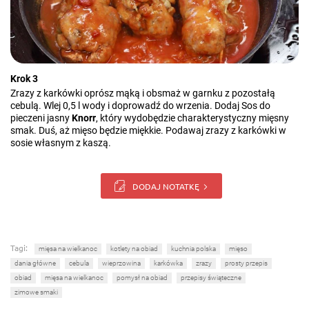
Krok 3
Zrazy z karkówki oprósz mąką i obsmaż w garnku z pozostałą
cebulą. Wlej 0,5 l wody i doprowadź do wrzenia. Dodaj Sos do
pieczeni jasny
Knorr
, który wydobędzie charakterystyczny mięsny
smak. Duś, aż mięso będzie miękkie. Podawaj zrazy z karkówki w
sosie własnym z kaszą.
DODAJ NOTATKĘ
Tagi:
mięsa na wielkanoc
kotlety na obiad
kuchnia polska
mięso
dania główne
cebula
wieprzowina
karkówka
zrazy
prosty przepis
obiad
mięsa na wielkanoc
pomysł na obiad
przepisy świąteczne
zimowe smaki