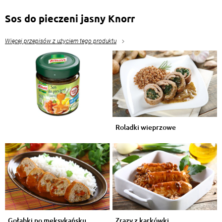
Sos do pieczeni jasny Knorr
Waldemar Krzyżanowski
, 28.12.2015
Wczoraj jadłem karkóweczkę z jabłuszkiem ,
Więcej przepisów z użyciem tego produktu
pychotka ...;-) ! .
Odpowiedz
Nina Stachowiak
, 27.12.2015
:D macie rację dziewczyny, mam to samo ;)
Odpowiedz
Roladki wieprzowe
Alicja Juszczyk
, 27.12.2015
nie mogę już nawet patrzeć na mięso i ciasta :P
Odpowiedz
Mazurek Wanda
, 27.12.2015
Dajcie spokój z tym jedzeniem. Starczy tego
obżarstwa. :)
Odpowiedz
Gołąbki po meksykańsku
Zrazy z karkówki