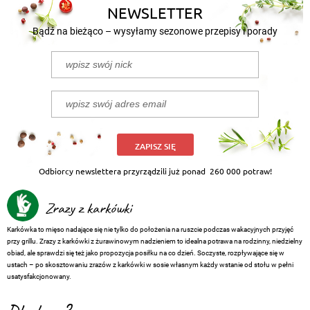
NEWSLETTER
Bądź na bieżąco – wysyłamy sezonowe przepisy i porady
ZAPISZ SIĘ
Odbiorcy newslettera przyrządzili już ponad
260 000 potraw!
Zrazy z karkówki
Karkówka to mięso nadające się nie tylko do położenia na ruszcie podczas wakacyjnych przyjęć
przy grillu. Zrazy z karkówki z żurawinowym nadzieniem to idealna potrawa na rodzinny, niedzielny
obiad, ale sprawdzi się też jako propozycja posiłku na co dzień. Soczyste, rozpływające się w
ustach – po skosztowaniu zrazów z karkówki w sosie własnym każdy wstanie od stołu w pełni
usatysfakcjonowany.