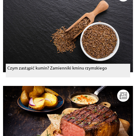
Odpowiedz
Iwona Fiałkowska
, 27.12.2015
Już nie mogę patrzeć na jedzenie :P
Odpowiedz
Mariusz Maniek Wiśniewski
, 29.11.2014
Co biedno? Z karkówki to faktycznie biedno...
Odpowiedz
Czym zastąpić kumin? Zamienniki kminu rzymskiego
Halina Sawin
, 28.11.2014
A jak na biedno!!!
Odpowiedz
Kazimierz Kotlenga
, 28.11.2014
zrazy tylko z wołowiny.
Odpowiedz