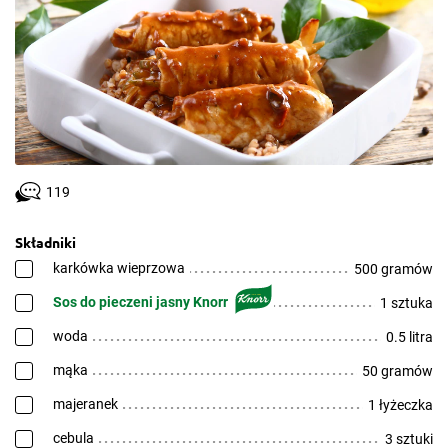
119
Składniki
karkówka wieprzowa
500 gramów
Sos do pieczeni jasny Knorr
1 sztuka
woda
0.5 litra
mąka
50 gramów
majeranek
1 łyżeczka
cebula
3 sztuki