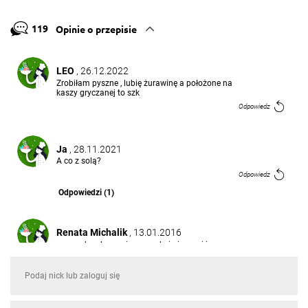
119
Opinie o przepisie
LEO
, 26.12.2022
Zrobiłam pyszne , lubię żurawinę a położone na
kaszy gryczanej to szk
Odpowiedz
Ja
, 28.11.2021
A co z solą?
Odpowiedz
Odpowiedzi (1)
Renata Michalik
, 13.01.2016
zrazy z kazdego miesa smakuja inaczej i sa zawsze
pyszne,mozna je nadziewac roznosciami:)
Odpowiedz