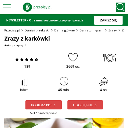
ZAPISZ SIĘ
NEWSLETTER - Otrzymuj sezonowe przepisy i porady
Przepisy.pl
Dania i przekąski
Dania główne
Dania z mięsem
Zrazy
Zraz
Zrazy z karkówki
Autor:
przepisy.pl
189
2669 os.
łatwe
45 min.
4 os.
POBIERZ PDF
UDOSTĘPNIJ
5917 osób zapisało