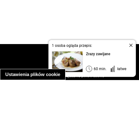
1 osoba ogląda przepis:
kontakt
Zrazy zawijane
regulamin
informacja o prywatności
60 min.
łatwe
Ustawienia plików cookie
informacja o wykorzystaniu plików cookie
ułatwienia dostępu
Najpopularniejsze przepisy
spaghetti bolognese
makaron z kurczakiem w sosie śmietanowym
kanapka z indykiem
ratatouille