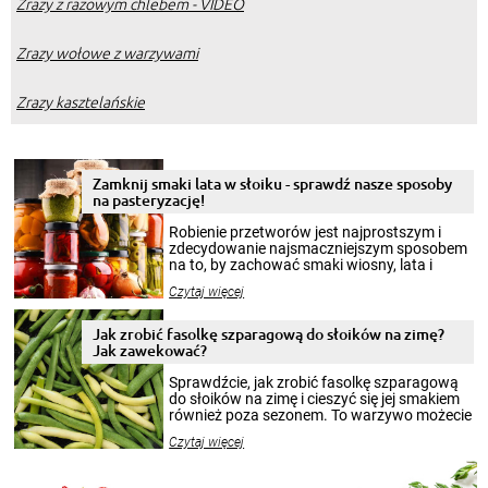
Zrazy z razowym chlebem - VIDEO
Zrazy wołowe z warzywami
Zrazy kasztelańskie
Zamknij smaki lata w słoiku - sprawdź nasze sposoby
na pasteryzację!
Robienie przetworów jest najprostszym i
zdecydowanie najsmaczniejszym sposobem
na to, by zachować smaki wiosny, lata i
jesieni na dłużej. Można robić setki zdjęć
Czytaj więcej
krajobrazów, by cieszyć nimi oko w sezonie
zimowym, ale to smaczny posiłek pozwoli w
pełni poczuć atmosferę cieplejszych
Jak zrobić fasolkę szparagową do słoików na zimę?
miesięcy. Przygotowanie słoików ze
Jak zawekować?
smakowitą zawartością musi obejmować
patenty, które pozwolą zachować świeżość
Sprawdźcie, jak zrobić fasolkę szparagową
przetworów.
do słoików na zimę i cieszyć się jej smakiem
również poza sezonem. To warzywo możecie
wekować na wiele sposobów. Wykorzystajcie
Czytaj więcej
nasze propozycje!