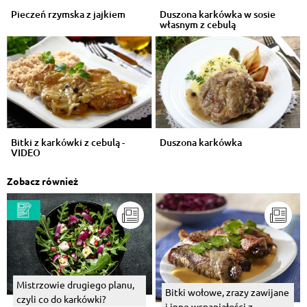
Pieczeń rzymska z jajkiem
Duszona karkówka w sosie
własnym z cebulą
Bitki z karkówki z cebulą -
Duszona karkówka
VIDEO
Zobacz również
Mistrzowie drugiego planu,
Bitki wołowe, zrazy zawijane
czyli co do karkówki?
i inne wspaniałości z