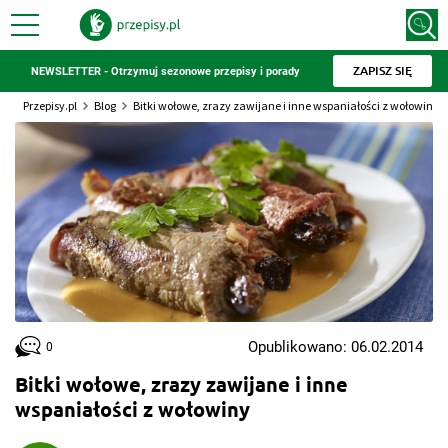
ZAPISZ SIĘ
NEWSLETTER - Otrzymuj sezonowe przepisy i porady
Przepisy.pl
Blog
Bitki wołowe, zrazy zawijane i inne wspaniałości z wołowiny
Opublikowano: 06.02.2014
0
Bitki wołowe, zrazy zawijane i inne
wspaniałości z wołowiny