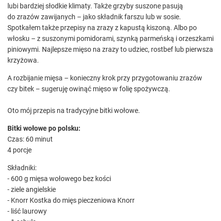
lubi bardziej słodkie klimaty. Także grzyby suszone pasują
do zrazów zawijanych – jako składnik farszu lub w sosie.
Spotkałem także przepisy na zrazy z kapustą kiszoną. Albo po
włosku – z suszonymi pomidorami, szynką parmeńską i orzeszkami
piniowymi. Najlepsze mięso na zrazy to udziec, rostbef lub pierwsza
krzyżowa.
A rozbijanie mięsa – konieczny krok przy przygotowaniu zrazów
czy bitek – sugeruję owinąć mięso w folię spożywczą.
Oto mój przepis na tradycyjne bitki wołowe.
Bitki wołowe po polsku:
Czas: 60 minut
4 porcje
Składniki:
- 600 g mięsa wołowego bez kości
- ziele angielskie
- Knorr Kostka do mięs pieczeniowa Knorr
- liść laurowy