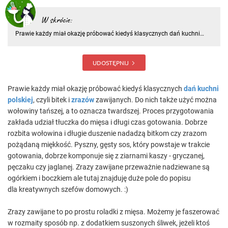
W skrócie:
Prawie każdy miał okazję próbować kiedyś klasycznych dań kuchni
polskiej, czyli bitek i zrazów zawijanych. Do nich także użyć można
wołowiny tańszej, a to oznacza twardszej. Proces przygotowania
zakłada udział tłuczka do mięsa i długi czas gotowania
UDOSTĘPNIJ
Prawie każdy miał okazję próbować kiedyś klasycznych
dań kuchni
polskiej
, czyli bitek i
zrazów
zawijanych. Do nich także użyć można
wołowiny tańszej, a to oznacza twardszej. Proces przygotowania
zakłada udział tłuczka do mięsa i długi czas gotowania. Dobrze
rozbita wołowina i długie duszenie nadadzą bitkom czy zrazom
pożądaną miękkość. Pyszny, gęsty sos, który powstaje w trakcie
gotowania, dobrze komponuje się z ziarnami kaszy - gryczanej,
pęczaku czy jaglanej. Zrazy zawijane przeważnie nadziewane są
ogórkiem i boczkiem ale tutaj znajduję duże pole do popisu
dla kreatywnych szefów domowych. :)
Zrazy zawijane to po prostu roladki z mięsa. Możemy je faszerować
w rozmaity sposób np. z dodatkiem suszonych śliwek, jeżeli ktoś