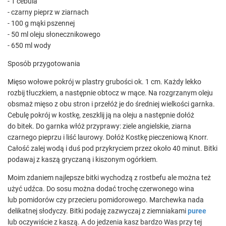
- 1 cebula
- czarny pieprz w ziarnach
- 100 g mąki pszennej
- 50 ml oleju słonecznikowego
- 650 ml wody
Sposób przygotowania
Mięso wołowe pokrój w plastry grubości ok. 1 cm. Każdy lekko
rozbij tłuczkiem, a następnie obtocz w mące. Na rozgrzanym oleju
obsmaż mięso z obu stron i przełóż je do średniej wielkości garnka.
Cebulę pokrój w kostkę, zeszklij ją na oleju a następnie dołóż
do bitek. Do garnka włóż przyprawy: ziele angielskie, ziarna
czarnego pieprzu i liść laurowy. Dołóż Kostkę pieczeniową Knorr.
Całość zalej wodą i duś pod przykryciem przez około 40 minut. Bitki
podawaj z kaszą gryczaną i kiszonym ogórkiem.
Moim zdaniem najlepsze bitki wychodzą z rostbefu ale można też
użyć udźca. Do sosu można dodać trochę czerwonego wina
lub pomidorów czy przecieru pomidorowego. Marchewka nada
delikatnej słodyczy. Bitki podaję zazwyczaj z ziemniakami
puree
lub oczywiście z kaszą. A do jedzenia kasz bardzo Was przy tej