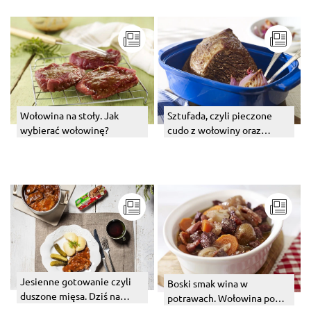
Wołowina na stoły. Jak
Sztufada, czyli pieczone
wybierać wołowinę?
cudo z wołowiny oraz
niespodziewana podróż na
daleki wschód.
Jesienne gotowanie czyli
Boski smak wina w
duszone mięsa. Dziś na
potrawach. Wołowina po
obiad bitki wołowe.