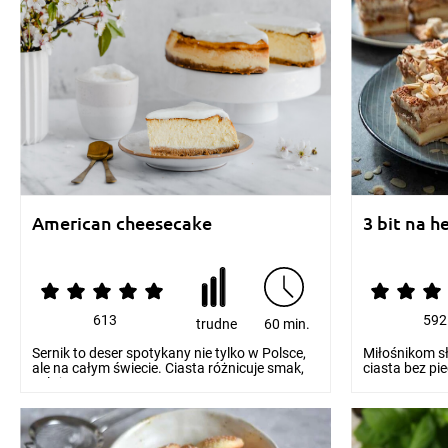
American cheesecake
3 bit na h
613
592
trudne
60 min.
Sernik to deser spotykany nie tylko w Polsce,
Miłośnikom sł
ale na całym świecie. Ciasta różnicuje smak,
ciasta bez pi
zależn...
zapropono...