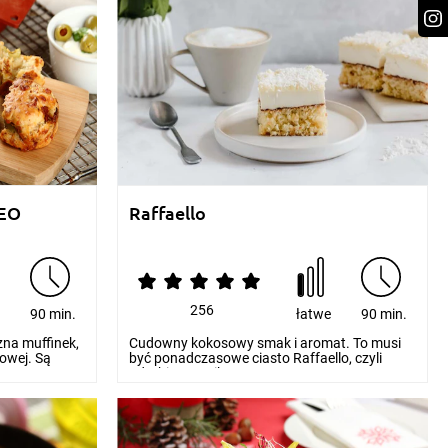
DEO
Raffaello
256
e
90 min.
łatwe
90 min.
zna muffinek,
Cudowny kokosowy smak i aromat. To musi
owej. Są
być ponadczasowe ciasto Raffaello, czyli
odrobina tropika...