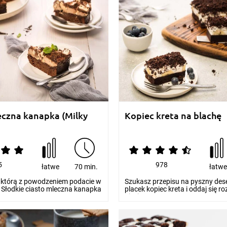
eczna kanapka (Milky
Kopiec kreta na blachę
5
978
łatwe
70 min.
łatw
 którą z powodzeniem podacie w
Szukasz przepisu na pyszny des
 Słodkie ciasto mleczna kanapka
placek kopiec kreta i oddaj się ro
niesie...