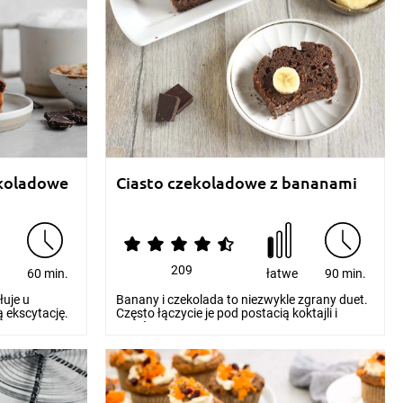
koladowe
Ciasto czekoladowe z bananami
209
e
60 min.
łatwe
90 min.
uje u
Banany i czekolada to niezwykle zgrany duet.
 ekscytację.
Często łączycie je pod postacią koktajli i
musów? Ko...