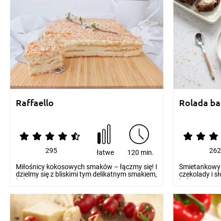
Raffaello
Rolada b
295
26
łatwe
120 min.
Miłośnicy kokosowych smaków – łączmy się! I
Śmietankowy 
dzielmy się z bliskimi tym delikatnym smakiem,
czekolady i s
który...
która w porze.