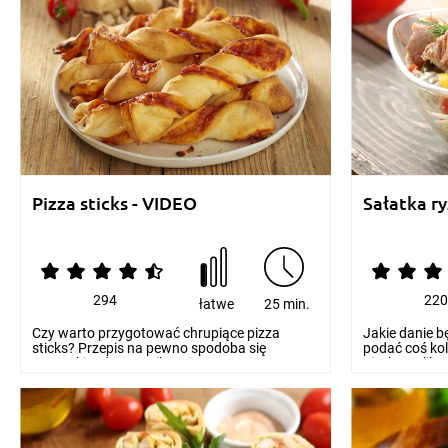
Pizza sticks - VIDEO
Sałatka r
294
22
łatwe
25 min.
Czy warto przygotować chrupiące pizza
Jakie danie b
sticks? Przepis na pewno spodoba się
podać coś ko
wszystkim domownikom i...
nieskompliko