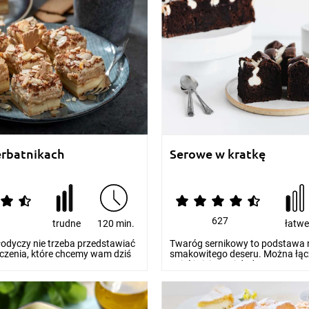
erbatnikach
Serowe w kratkę
627
trudne
120 min.
łatw
odyczy nie trzeba przedstawiać
Twaróg sernikowy to podstawa 
eczenia, które chcemy wam dziś
smakowitego deseru. Można łąc
najróżniejszymi dod...