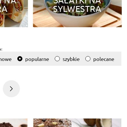
I NA
SAŁATKI NA
RA
SYLWESTRA
e:
nowe
popularne
szybkie
polecane