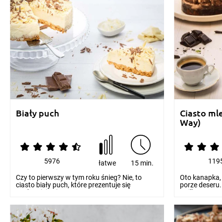
Biały puch
Ciasto ml
Way)
5976
119
łatwe
15 min.
Czy to pierwszy w tym roku śnieg? Nie, to
Oto kanapka,
ciasto biały puch, które prezentuje się
porze deseru.
znakomicie niez...
„Milky Wa...