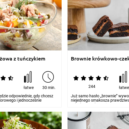
yżowa z tuńczykiem
Brownie krówkowo-cze
0
244
łatwe
30 min.
łatw
ędzie odpowiednie, gdy chcesz
Już samo hasło „brownie” wywoł
lorowego i jednocześnie
niejednego smakosza prawdziwą
wanego...
Gdy do tego dorzuci...