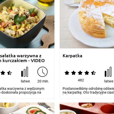
sałatka warzywna z
Karpatka
 kurczakiem - VIDEO
7
482
łatwe
20 min.
łatwe
łatka warzywna z wędzonym
Postanowiliśmy odrobinę odświe
o doskonała propozycja na
na karpatkę. Oto tradycyjne cia
cję czy...
które prze...