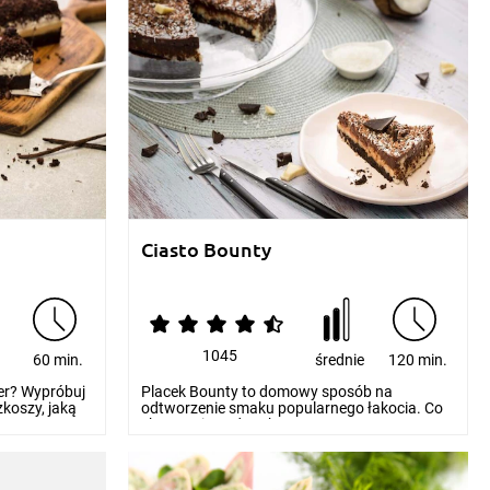
Ciasto Bounty
1045
e
60 min.
średnie
120 min.
er? Wypróbuj
Placek Bounty to domowy sposób na
zkoszy, jaką
odtworzenie smaku popularnego łakocia. Co
skrywa się pod grubą...