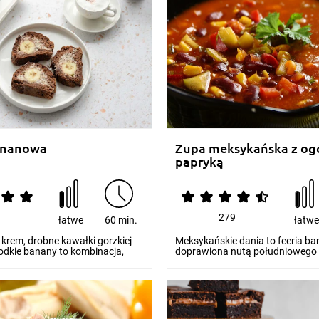
ananowa
Zupa meksykańska z ogó
papryką
2
279
łatwe
60 min.
łatw
krem, drobne kawałki gorzkiej
Meksykańskie dania to feeria b
łodkie banany to kombinacja,
doprawiona nutą południowego
..
temperamentu. Ich podstaw...