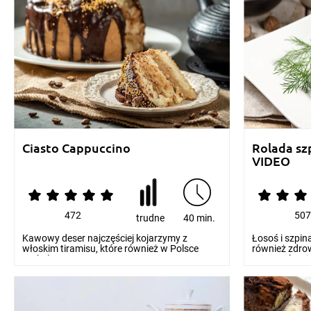
Ciasto Cappuccino
Rolada sz
VIDEO
472
50
trudne
40 min.
Kawowy deser najczęściej kojarzymy z
Łosoś i szpina
włoskim tiramisu, które również w Polsce
również zdrow
zyskało ogromną gru...
stworzyć wyj