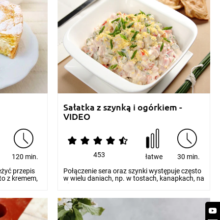
Sałatka z szynką i ogórkiem -
VIDEO
453
120 min.
łatwe
30 min.
żyć przepis
Połączenie sera oraz szynki występuje często
sto z kremem,
w wielu daniach, np. w tostach, kanapkach, na
pizzy...