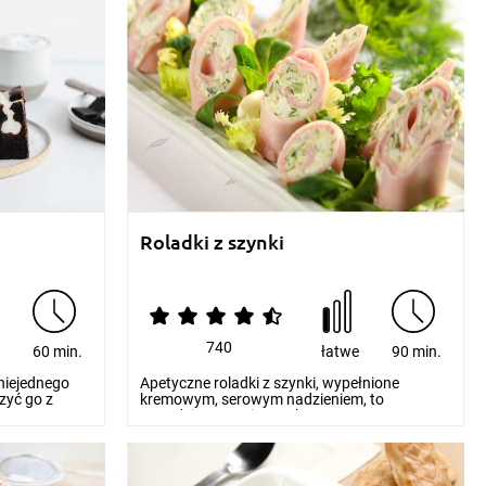
Roladki z szynki
740
e
60 min.
łatwe
90 min.
niejednego
Apetyczne roladki z szynki, wypełnione
zyć go z
kremowym, serowym nadzieniem, to
prawdziwa poezja smaku. M...