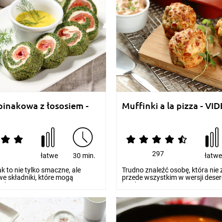
pinakowa z łososiem -
Muffinki a la pizza - VI
7
297
łatwe
30 min.
łatw
k to nie tylko smaczne, ale
Trudno znaleźć osobę, która nie 
e składniki, które mogą
przede wszystkim w wersji deser
ątkowe...
bardzo pros...