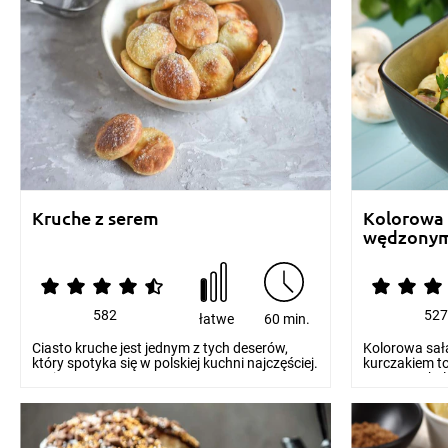
Kruche z serem
Kolorowa 
wędzonym
582
52
łatwe
60 min.
Ciasto kruche jest jednym z tych deserów,
Kolorowa sa
który spotyka się w polskiej kuchni najczęściej.
kurczakiem t
Na jeg...
uroczystą kola