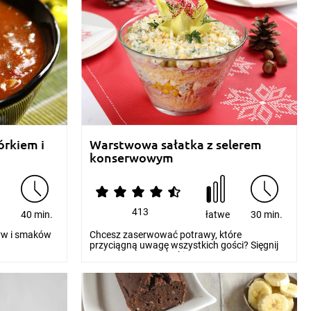
rkiem i
Warstwowa sałatka z selerem
konserwowym
413
e
40 min.
łatwe
30 min.
arw i smaków
Chcesz zaserwować potrawy, które
przyciągną uwagę wszystkich gości? Sięgnij
po warstwowe sałatki...