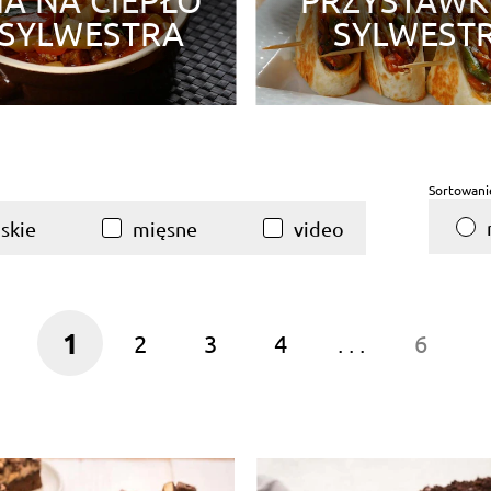
A NA CIEPŁO
PRZYSTAWK
 SYLWESTRA
SYLWEST
Sortowani
skie
mięsne
video
1
2
3
4
. . .
6