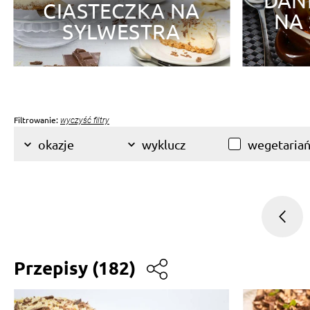
DANI
CIASTECZKA NA
NA
SYLWESTRA
Filtrowanie:
wyczyść filtry
wegetariań
okazje
wyklucz
Przepisy
(182)