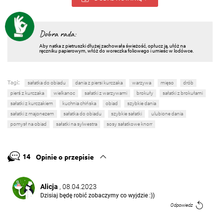
Dobra rada:
Aby natka z pietruszki dłużej zachowała świeżość, opłucz ją, ułóż na
ręczniku papierowym, włóż do woreczka foliowego i umieśc w lodówce.
Tagi:
sałatka do obiadu
dania z piersi kurczaka
warzywa
mięso
drób
pierś z kurczaka
wielkanoc
sałatki z warzywami
brokuły
sałatki z brokułami
sałatki z kurczakiem
kuchnia chińska
obiad
szybkie dania
sałatki z majonezem
sałatka do obiadu
szybkie sałatki
ulubione dania
pomysł na obiad
sałatki na sylwestra
sosy sałatkowe knorr
14
Opinie o przepisie
Alicja
, 08.04.2023
Dzisiaj będę robić zobaczymy co wyjdzie :))
Odpowiedz