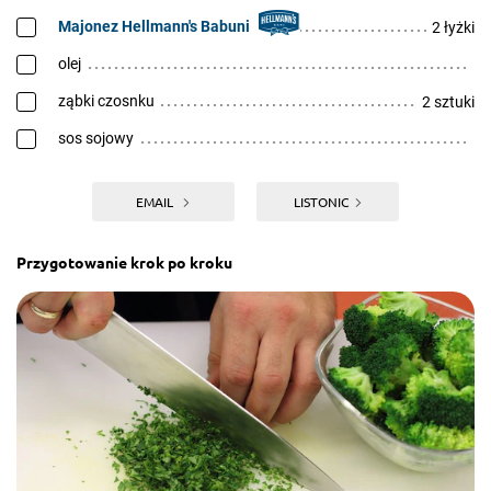
Majonez Hellmann's Babuni
2 łyżki
olej
ząbki czosnku
2 sztuki
sos sojowy
EMAIL
LISTONIC
Przygotowanie krok po kroku