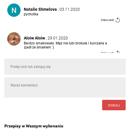
Natalie Shmelova
, 03.11.2020
pychotka
Odpowiedz
Aloiw Aloiw
, 29.01.2020
Bardzo smakowało. Mąż nie lubi brokuła i kurczaka a
zjadł że smakiem :)
Odpowiedz
Waclaw Niemiec
, 21.12.2019
Po prostu smaczne jedzenie
Odpowiedz
Bodo Nimitz
, 18.09.2016
DODAJ
Kury to bidoki jedzo
Odpowiedz
Przepisy w Waszym wykonaniu
przepisy.pl
, 18.03.2016