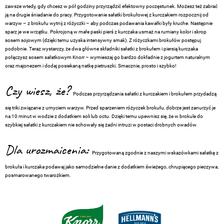
zawsze wtedy, gdy chcesz w pół godziny przyrządzić efektowny poczęstunek. Możesz też zabrać
ją na drugie śniadanie do pracy. Przygotowanie sałatki brokułowej z kurczakiem rozpocznij od
warzyw – z brokułu wytnij z różyczki – aby podczas podawania kawałki były kruche. Następnie
sparz je we wrzątku. Pokrojoną w małe paski pierś z kurczaka usmaż na rumiany kolor i skrop
sosem sojowym (dzięki temu uzyska intensywny smak). Z różyczkami brokułów postępuj
podobnie. Teraz wystarczy, że dwa główne składniki sałatki z brokułem i piersią kurczaka
połączysz sosem sałatkowym Knorr – wymieszaj go bardzo dokładnie z jogurtem naturalnym
oraz majonezem i dodaj posiekaną natkę pietruszki. Smacznie, prosto i szybko!
Czy wiesz, że?
Podczas przyrządzania sałatki z kurczakiem i brokułem przydadzą
się triki związane z umyciem warzyw. Przed sparzeniem różyczek brokułu, dobrze jest zanurzyć je
na 10 minut w wodzie z dodatkiem soli lub octu. Dzięki temu upewnisz się, że w brokule do
szybkiej sałatki z kurczakiem nie schowały się żadni intruzi w postaci drobnych owadów.
Dla urozmaicenia:
Przygotowaną zgodnie z naszymi wskazówkami sałatkę z
brokuła i kurczaka podawaj jako samodzielne danie z dodatkiem świeżego, chrupiącego pieczywa,
posmarowanego twarożkiem.