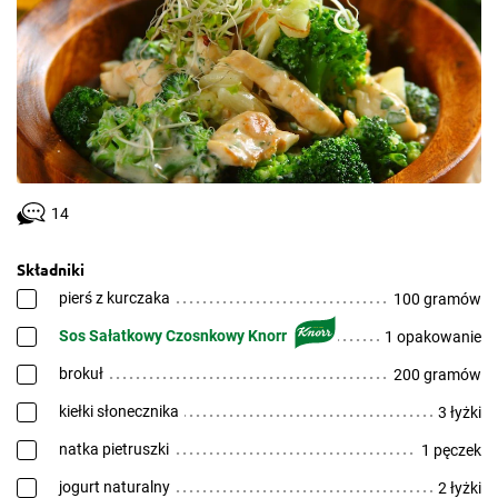
14
Składniki
pierś z kurczaka
100 gramów
Sos Sałatkowy Czosnkowy Knorr
1 opakowanie
brokuł
200 gramów
kiełki słonecznika
3 łyżki
natka pietruszki
1 pęczek
jogurt naturalny
2 łyżki