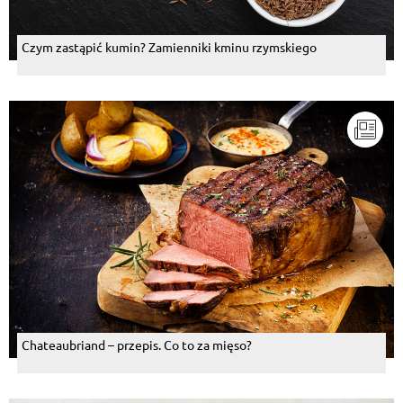
Czym zastąpić kumin? Zamienniki kminu rzymskiego
Chateaubriand – przepis. Co to za mięso?