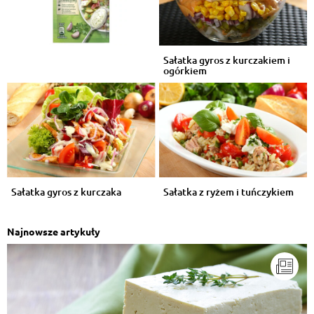
Odpowiedz
Ania Szymaszek
, 16.03.2016
Sałatka gyros z kurczakiem i
Bardzo smaczna
ogórkiem
Odpowiedz
Przemysław Stach
, 16.03.2016
Mniam
Odpowiedz
Sałatka gyros z kurczaka
Sałatka z ryżem i tuńczykiem
Ewa Kozlowska
, 13.03.2016
Zrobie na Wielkanoc,bo juz czuje po skladnikach ze
pyszna.Dziekuje i pozdrawiam:)
Odpowiedz
Najnowsze artykuły
Beti Monroł
, 12.03.2016
10g piersi??;)
Odpowiedz