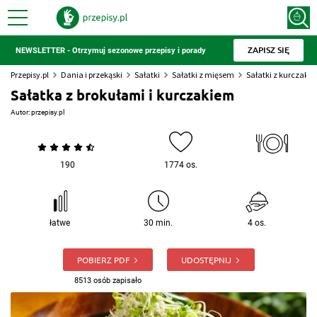
ZAPISZ SIĘ
NEWSLETTER - Otrzymuj sezonowe przepisy i porady
Przepisy.pl
Dania i przekąski
Sałatki
Sałatki z mięsem
Sałatki z kurczaki
Sałatka z brokułami i kurczakiem
Autor:
przepisy.pl
190
1774 os.
łatwe
30 min.
4 os.
POBIERZ PDF
UDOSTĘPNIJ
8513 osób zapisało