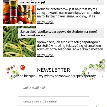
na pasteryzację!
Robienie przetworów jest najprostszym i
zdecydowanie najsmaczniejszym sposobem
na to, by zachować smaki wiosny, lata i
jesieni na dłużej. Można robić setki zdjęć
Czytaj więcej
krajobrazów, by cieszyć nimi oko w sezonie
zimowym, ale to smaczny posiłek pozwoli w
pełni poczuć atmosferę cieplejszych
Jak zrobić fasolkę szparagową do słoików na zimę?
miesięcy. Przygotowanie słoików ze
Jak zawekować?
smakowitą zawartością musi obejmować
patenty, które pozwolą zachować świeżość
Sprawdźcie, jak zrobić fasolkę szparagową
przetworów.
do słoików na zimę i cieszyć się jej smakiem
również poza sezonem. To warzywo możecie
wekować na wiele sposobów. Wykorzystajcie
Czytaj więcej
nasze propozycje!
NEWSLETTER
Bądź na bieżąco – wysyłamy sezonowe przepisy i porady