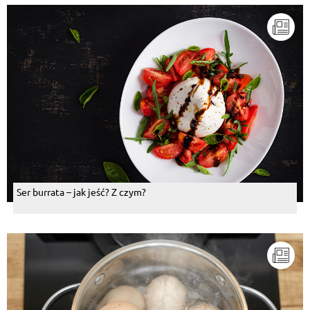
Ser burrata – jak jeść? Z czym?