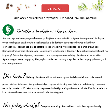
ZAPISZ SIĘ
Odbiorcy newslettera przyrządzili już ponad
260 000 potraw!
Sałatka z brokułami i kurczakiem
Szukasz sposobu na przyrządzenie szybkiej i smacznej sałatki z mięsem i warzywami? Dobrym
wyborem będzie ta z brokułu oraz kurczaka, z dodatkiem sosu czosnkowego i kiełków
słonecznika. Przekonasz się, że sałatka to coś więcej niż tylko dodatek do dania głównego.
Samodzielnie sałatka z brokułami i kurczakiem też daje radę! Smakowity lunch czy poczęstunek na
imprezę? Zainspiruj się naszym sprawdzonym przepisem na sałatkę z brokułami i kurczakiem.
Apetyczną potrawę przygotuj, kiedy tylko nabierzesz ochoty na połączenie chrupiących warzyw i
soczystego mięsa.
Dla kogo?
Sałatkę z brokułem i kurczakiem dopraw świeżo zmielonym pieprzem i
posyp kiełkami słonecznika, pestkami dyni i opcjonalnie otrębami. Nikt nie będzie mógł narzekać
na nudę na talerzu. Przekonasz się, że proste dodatki potrafią całkowicie odmienić oblicze sałatki z
kurczakiem i brokułami. Monotonia w kuchni ci nie grozi!
Na jaką okazję?
Przepis na sałatkę z kurczakiem i brokułem sprawdza się