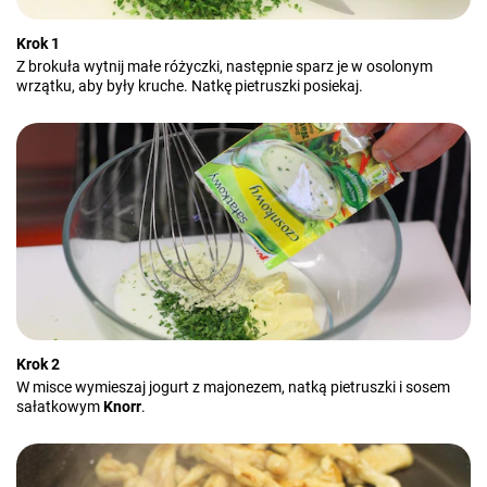
Krok 1
Z brokuła wytnij małe różyczki, następnie sparz je w osolonym
wrzątku, aby były kruche. Natkę pietruszki posiekaj.
Krok 2
W misce wymieszaj jogurt z majonezem, natką pietruszki i sosem
sałatkowym
Knorr
.