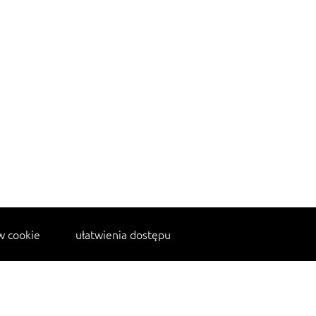
w cookie
ułatwienia dostępu
kanapka z indykiem