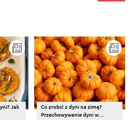
yni? Jak
Co zrobić z dyni na zimę?
Przechowywanie dyni w
słoikach