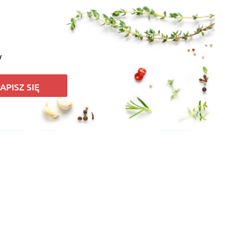
y
APISZ SIĘ