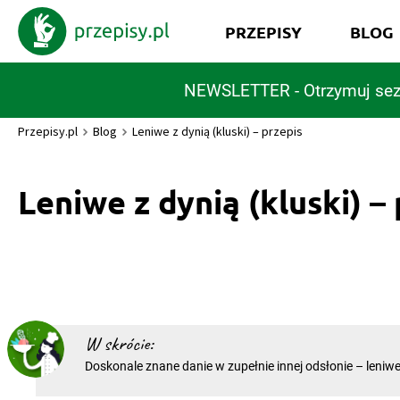
PRZEPISY
BLOG
NEWSLETTER - Otrzymuj sez
Przepisy.pl
Blog
Leniwe z dynią (kluski) – przepis
Leniwe z dynią (kluski) –
W skrócie:
Doskonale znane danie w zupełnie innej odsłonie – leniwe
propozycja na jesienny obiad. Proste w przygotowaniu mięciutkie kluseczki
dzięki temu jednemu składnikowi zyskają piękny kolor i 