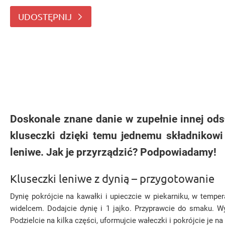
którego próżno szukać w przepisie na trady
UDOSTĘPNIJ
Doskonale znane danie w zupełnie innej ods
kluseczki dzięki temu jednemu składnikowi
leniwe. Jak je przyrządzić? Podpowiadamy!
Kluseczki leniwe z dynią – przygotowanie
Dynię pokrójcie na kawałki i upieczcie w piekarniku, w temper
widelcem. Dodajcie dynię i 1 jajko. Przyprawcie do smaku. 
Podzielcie na kilka części, uformujcie wałeczki i pokrójcie je n