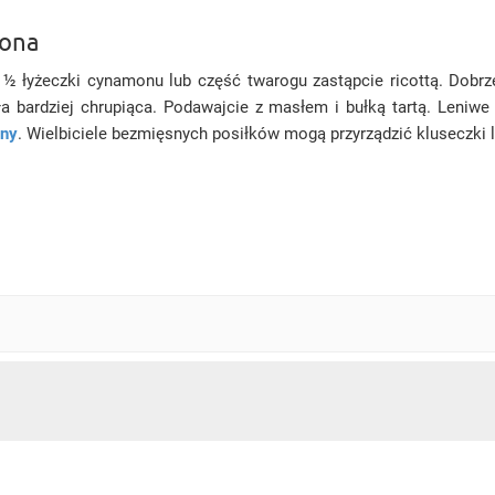
cona
łyżeczki cynamonu lub część twarogu zastąpcie ricottą. Dobrze
 bardziej chrupiąca. Podawajcie z masłem i bułką tartą. Leniwe
iny
. Wielbiciele bezmięsnych posiłków mogą przyrządzić kluseczki 