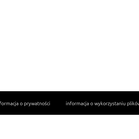
formacja o prywatności
informacja o wykorzystaniu plikó
Najpopularniejsze przepisy
makaron z kurczakiem w sosie śmietanowym