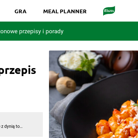
GRA
MEAL PLANNER
onowe przepisy i porady
 przepis
 z dynią to
słodkawy smak,