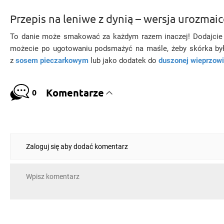
Przepis na leniwe z dynią – wersja urozmai
To danie może smakować za każdym razem inaczej! Dodajcie ½ 
możecie po ugotowaniu podsmażyć na maśle, żeby skórka była
z
sosem pieczarkowym
lub jako dodatek do
duszonej wieprzow
Komentarze
0
Zaloguj się aby dodać komentarz