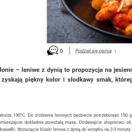
0
Podziel się opinią
łonie – leniwe z dynią to propozycja na jesien
 zyskają piękny kolor i słodkawy smak, które
aturze 190°C. Do zrobienia leniwych będziecie potrzebować 150 g
Wymieszajcie dokładnie powstałą masę. Dodawajcie stopniowo ok
a kawałki. Wrzucajcie kluski leniwe z dynią do wrzątku na 2-3 minut