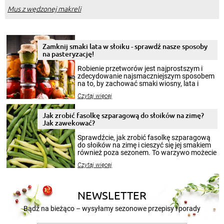
Mus z wędzonej makreli
Zamknij smaki lata w słoiku - sprawdź nasze sposoby
na pasteryzację!
Robienie przetworów jest najprostszym i
zdecydowanie najsmaczniejszym sposobem
na to, by zachować smaki wiosny, lata i
jesieni na dłużej. Można robić setki zdjęć
Czytaj więcej
krajobrazów, by cieszyć nimi oko w sezonie
zimowym, ale to smaczny posiłek pozwoli w
pełni poczuć atmosferę cieplejszych
Jak zrobić fasolkę szparagową do słoików na zimę?
miesięcy. Przygotowanie słoików ze
Jak zawekować?
smakowitą zawartością musi obejmować
patenty, które pozwolą zachować świeżość
Sprawdźcie, jak zrobić fasolkę szparagową
przetworów.
do słoików na zimę i cieszyć się jej smakiem
również poza sezonem. To warzywo możecie
wekować na wiele sposobów. Wykorzystajcie
Czytaj więcej
nasze propozycje!
NEWSLETTER
Bądź na bieżąco – wysyłamy sezonowe przepisy i porady