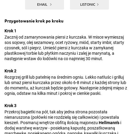
EMAIL
LISTONIC
Przygotowanie krok po kroku
Krok 1
Zacznij od zamarynowania piersi z kurczaka. W misce wymieszaj
sos sojowy, olej sezamowy, ocet ryżowy, miód, starty imbir, starty
czosnek, sól i pieprz. Umieść piersi z kurczaka w zamykanej
plastikowej torbie lub płytkim naczyniu i zalej je marynatą, a
następnie wstaw do lodówki na co najmniej 30 minut.
Krok 2
Rozgrzej grill lub patelnię na średnim ogniu. Lekko natłuśc i grilluj
lub smaż piersi kurczaka przez około 6-8 minut z każdej strony lub
do momentu, aż kurczak będzie gotowy. Następnie zdejmij mięso z
ognia, odstaw na kilka minut i pokroj w cienkie paski.
Krok 3
Przekroj bagietki na pół, tak aby jedna strona pozostała
nienaruszona (połówki nie rozdzielą się całkowicie) i powstała
kieszeń. Posmaruj wnętrze obfitą ilością majonezu
Hellmann's
i
dodaj warstwę warzyw - posiekaną kapustę, poszatkowaną
marchewkę, posiekanego ogórka, paprykę, kawałki kurczaka i