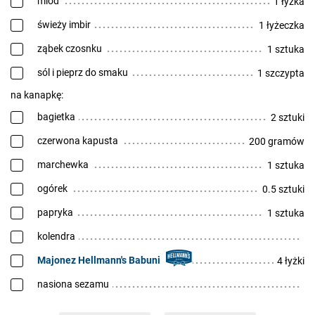
miód
1 łyżka
świeży imbir
1 łyżeczka
ząbek czosnku
1 sztuka
sól i pieprz do smaku
1 szczypta
na kanapkę:
bagietka
2 sztuki
czerwona kapusta
200 gramów
marchewka
1 sztuka
ogórek
0.5 sztuki
papryka
1 sztuka
kolendra
Majonez Hellmann's Babuni
4 łyżki
nasiona sezamu