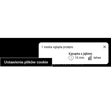
kontakt
1 osoba ogląda przepis:
regulamin
Kanapka z jajkiem
informacja o prywatności
10 min.
łatwe
Ustawienia plików cookie
informacja o wykorzystaniu plików cookie
ułatwienia dostępu
Najpopularniejsze przepisy
spaghetti bolognese
makaron z kurczakiem w sosie śmietanowym
kanapka z indykiem
ratatouille