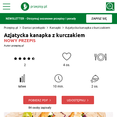
ZAPISZ SIĘ
NEWSLETTER - Otrzymuj sezonowe przepisy i porady
Przepisy.pl
Dania i przekąski
Kanapki
Azjatycka kanapka z kurczakiem
Azjatycka kanapka z kurczakiem
NOWY PRZEPIS
Autor:
przepisy.pl
2
4 os.
łatwe
10 min.
2 os.
POBIERZ PDF
UDOSTĘPNIJ
84 osoby zapisały