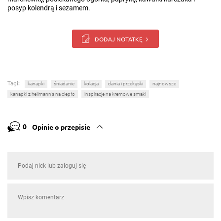
posyp kolendrą i sezamem.
DODAJ NOTATKĘ
Tagi:
kanapki
śniadanie
kolacja
dania i przekąski
najnowsze
kanapki z hellmann's na ciepło
inspiracje na kremowe smaki
0
Opinie o przepisie