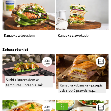
Kanapka z łososiem
Kanapka z awokado
Zobacz również
Sushi z kurczakiem w
tempurze – przepis. Jak
Kanapka kubańska – przepis.
zrobić?
Jak zrobić prawdziwą
kanapkę kubańską?