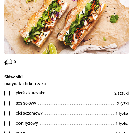
0
Składniki
marynata do kurczaka:
pierś z kurczaka
2 sztuki
sos sojowy
2 łyżki
olej sezamowy
1 łyżka
ocet ryżowy
1 łyżka