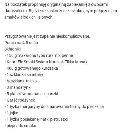
Na początek proponuję oryginalną zapiekankę z owocami
i kurczakiem. Będziecie zaskoczeni zaskakującym połączeniem
smaków słodkich i słonych.
Przygotowanie jest zupełnie nieskomplikowane.
Porcja na 4-5 osób
Składniki
• 150 g makaronu typu rurki np. penne
• Knorr Fix Smaki Świata Kurczak Tikka Masala
• 400 g gotowanego kurczaka
• 1 szklanka śmietany
• ½ szklanki mleka
• 3 mandarynki
• 5 plastrów ananasa z puszki
• Garść rodzynek
• 1 łyżka margaryny do smarowania formy do pieczenia
• 1 jajko
• 1 łyzka posiekanej natki pietruszki
• pieprz do smaku