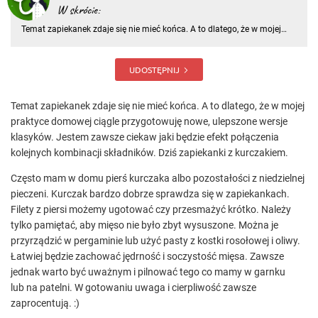
W skrócie:
Temat zapiekanek zdaje się nie mieć końca. A to dlatego, że w mojej
praktyce domowej ciągle przygotowuję nowe, ulepszone wersje
klasyków. Jestem zawsze ciekaw jaki będzie efekt połączenia kolejnych
kombinacji składników
UDOSTĘPNIJ
Temat zapiekanek zdaje się nie mieć końca. A to dlatego, że w mojej
praktyce domowej ciągle przygotowuję nowe, ulepszone wersje
klasyków. Jestem zawsze ciekaw jaki będzie efekt połączenia
kolejnych kombinacji składników. Dziś zapiekanki z kurczakiem.
Często mam w domu pierś kurczaka albo pozostałości z niedzielnej
pieczeni. Kurczak bardzo dobrze sprawdza się w zapiekankach.
Filety z piersi możemy ugotować czy przesmażyć krótko. Należy
tylko pamiętać, aby mięso nie było zbyt wysuszone. Można je
przyrządzić w pergaminie lub użyć pasty z kostki rosołowej i oliwy.
Łatwiej będzie zachować jędrność i soczystość mięsa. Zawsze
jednak warto być uważnym i pilnować tego co mamy w garnku
lub na patelni. W gotowaniu uwaga i cierpliwość zawsze
zaprocentują. :)