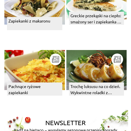
Greckie przekąski na ciepło:
Zapiekanki z makaronu
smażony ser i zapiekanka z
fetą, szpinakiem i ciastem
filo
Pachnące ryżowe
Trochę luksusu na co dzień.
zapiekanki
Wykwintne roladki z
kurczaka z suszonymi
owocami.
NEWSLETTER
Bądź na bieżąco – wysyłamy sezonowe przepisy i porady