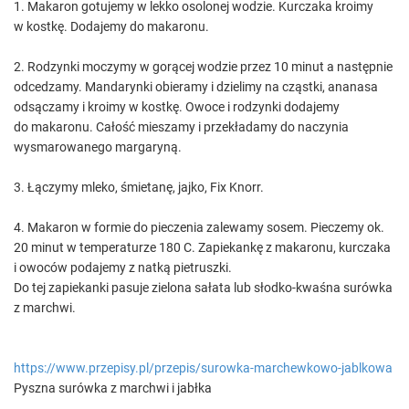
1. Makaron gotujemy w lekko osolonej wodzie. Kurczaka kroimy
w kostkę. Dodajemy do makaronu.
2. Rodzynki moczymy w gorącej wodzie przez 10 minut a następnie
odcedzamy. Mandarynki obieramy i dzielimy na cząstki, ananasa
odsączamy i kroimy w kostkę. Owoce i rodzynki dodajemy
do makaronu. Całość mieszamy i przekładamy do naczynia
wysmarowanego margaryną.
3. Łączymy mleko, śmietanę, jajko, Fix Knorr.
4. Makaron w formie do pieczenia zalewamy sosem. Pieczemy ok.
20 minut w temperaturze 180 C. Zapiekankę z makaronu, kurczaka
i owoców podajemy z natką pietruszki.
Do tej zapiekanki pasuje zielona sałata lub słodko-kwaśna surówka
z marchwi.
https://www.przepisy.pl/przepis/surowka-marchewkowo-jablkowa
Pyszna surówka z marchwi i jabłka