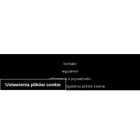
kontakt
regulamin
informacja o prywatności
Ustawienia plików cookie
informacja o wykorzystaniu plików cookie
ułatwienia dostępu
Najpopularniejsze przepisy
spaghetti bolognese
makaron z kurczakiem w sosie śmietanowym
kanapka z indykiem