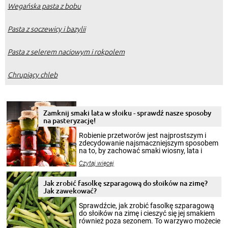
Wegańska pasta z bobu
Pasta z soczewicy i bazylii
Pasta z selerem naciowym i rokpolem
Chrupiący chleb
Zamknij smaki lata w słoiku - sprawdź nasze sposoby
na pasteryzację!
Robienie przetworów jest najprostszym i
zdecydowanie najsmaczniejszym sposobem
na to, by zachować smaki wiosny, lata i
jesieni na dłużej. Można robić setki zdjęć
Czytaj więcej
krajobrazów, by cieszyć nimi oko w sezonie
zimowym, ale to smaczny posiłek pozwoli w
pełni poczuć atmosferę cieplejszych
Jak zrobić fasolkę szparagową do słoików na zimę?
miesięcy. Przygotowanie słoików ze
Jak zawekować?
smakowitą zawartością musi obejmować
patenty, które pozwolą zachować świeżość
Sprawdźcie, jak zrobić fasolkę szparagową
przetworów.
do słoików na zimę i cieszyć się jej smakiem
również poza sezonem. To warzywo możecie