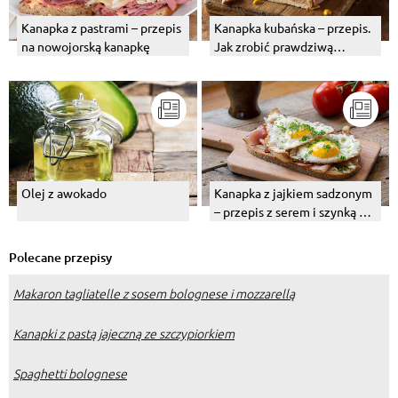
Kanapka z pastrami – przepis
Kanapka kubańska – przepis.
na nowojorską kanapkę
Jak zrobić prawdziwą
kanapkę kubańską?
Olej z awokado
Kanapka z jajkiem sadzonym
– przepis z serem i szynką do
pracy
Polecane przepisy
Makaron tagliatelle z sosem bolognese i mozzarellą
Kanapki z pastą jajeczną ze szczypiorkiem
Spaghetti bolognese