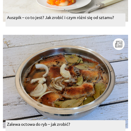
Auszpik – co to jest? Jak zrobić i czym różni się od sztamu?
Zalewa octowa do ryb – jak zrobić?