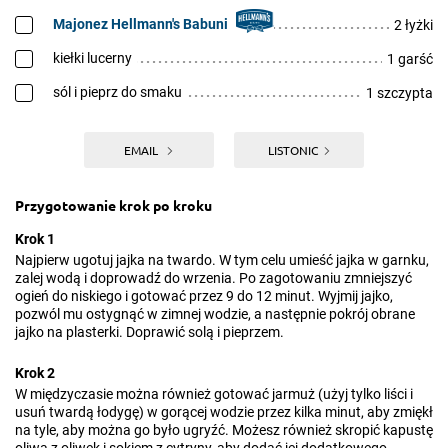
Majonez Hellmann's Babuni
2 łyżki
kiełki lucerny
1 garść
sól i pieprz do smaku
1 szczypta
EMAIL
LISTONIC
Przygotowanie krok po kroku
Krok 1
Najpierw ugotuj jajka na twardo. W tym celu umieść jajka w garnku,
zalej wodą i doprowadź do wrzenia. Po zagotowaniu zmniejszyć
ogień do niskiego i gotować przez 9 do 12 minut. Wyjmij jajko,
pozwól mu ostygnąć w zimnej wodzie, a następnie pokrój obrane
jajko na plasterki. Doprawić solą i pieprzem.
Krok 2
W międzyczasie można również gotować jarmuż (użyj tylko liści i
usuń twardą łodygę) w gorącej wodzie przez kilka minut, aby zmiękł
na tyle, aby można go było ugryźć. Możesz również skropić kapustę