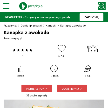
ZAPISZ SIĘ
NEWSLETTER - Otrzymuj sezonowe przepisy i porady
Przepisy.pl
Dania i przekąski
Kanapki
Kanapka z awokado
Kanapka z awokado
Autor:
przepisy.pl
1
6 os.
łatwe
10 min.
1 os.
POBIERZ PDF
UDOSTĘPNIJ
33 osoby zapisały