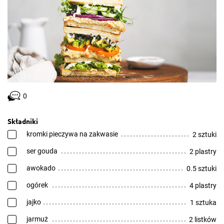
0
Składniki
kromki pieczywa na zakwasie
2 sztuki
ser gouda
2 plastry
awokado
0.5 sztuki
ogórek
4 plastry
jajko
1 sztuka
jarmuż
2 listków