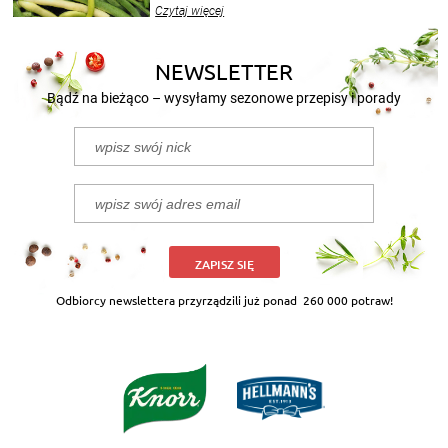
wekować na wiele sposobów. Wykorzystajcie
Czytaj więcej
nasze propozycje!
NEWSLETTER
Bądź na bieżąco – wysyłamy sezonowe przepisy i porady
ZAPISZ SIĘ
Odbiorcy newslettera przyrządzili już ponad
260 000 potraw!