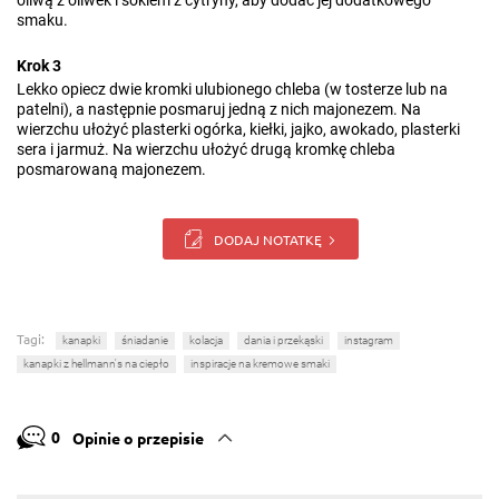
oliwą z oliwek i sokiem z cytryny, aby dodać jej dodatkowego
smaku.
Krok 3
Lekko opiecz dwie kromki ulubionego chleba (w tosterze lub na
patelni), a następnie posmaruj jedną z nich majonezem. Na
wierzchu ułożyć plasterki ogórka, kiełki, jajko, awokado, plasterki
sera i jarmuż. Na wierzchu ułożyć drugą kromkę chleba
posmarowaną majonezem.
DODAJ NOTATKĘ
Tagi:
kanapki
śniadanie
kolacja
dania i przekąski
instagram
kanapki z hellmann's na ciepło
inspiracje na kremowe smaki
0
Opinie o przepisie