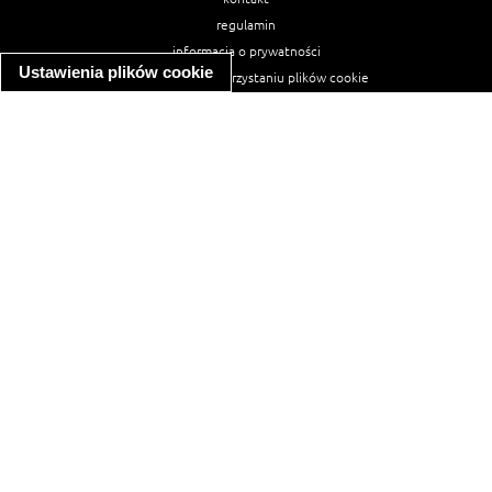
regulamin
informacja o prywatności
Ustawienia plików cookie
informacja o wykorzystaniu plików cookie
ułatwienia dostępu
Najpopularniejsze przepisy
spaghetti bolognese
makaron z kurczakiem w sosie śmietanowym
kanapka z indykiem
ratatouille
lahmacun
mac and cheese
zupa minestrone
cannelloni ze szpinakiem i ricottą
spaghetti przepisy
makaron z kurczakiem