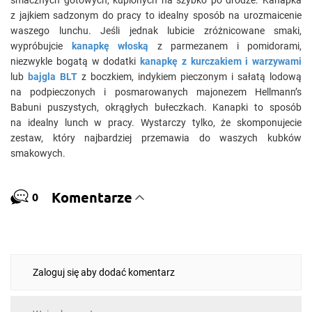
smacznych gotowych, kupionych na szybko po drodze. Kanapka
z jajkiem sadzonym do pracy to idealny sposób na urozmaicenie
waszego lunchu. Jeśli jednak lubicie zróżnicowane smaki,
wypróbujcie
kanapkę włoską
z parmezanem i pomidorami,
niezwykle bogatą w dodatki
kanapkę z kurczakiem i warzywami
lub
bajgla BLT
z boczkiem, indykiem pieczonym i sałatą lodową
na podpieczonych i posmarowanych majonezem Hellmann’s
Babuni puszystych, okrągłych bułeczkach. Kanapki to sposób
na idealny lunch w pracy. Wystarczy tylko, że skomponujecie
zestaw, który najbardziej przemawia do waszych kubków
smakowych.
Komentarze
0
Zaloguj się aby dodać komentarz