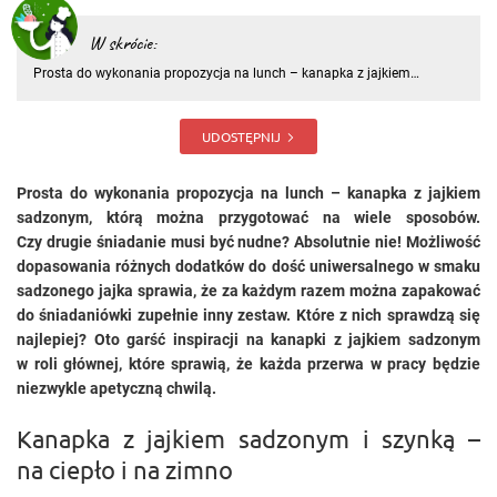
W skrócie:
Prosta do wykonania propozycja na lunch – kanapka z jajkiem
sadzonym, którą można przygotować na wiele sposobów. Czy drugie
śniadanie musi być nudne? Absolutnie nie! Możliwość dopasowania
różnych dodatków do dość uniwersalnego w smaku sadzonego jajka
UDOSTĘPNIJ
spra
Prosta do wykonania propozycja na lunch – kanapka z jajkiem
sadzonym, którą można przygotować na wiele sposobów.
Czy drugie śniadanie musi być nudne? Absolutnie nie! Możliwość
dopasowania różnych dodatków do dość uniwersalnego w smaku
sadzonego jajka sprawia, że za każdym razem można zapakować
do śniadaniówki zupełnie inny zestaw. Które z nich sprawdzą się
najlepiej? Oto garść inspiracji na kanapki z jajkiem sadzonym
w roli głównej, które sprawią, że każda przerwa w pracy będzie
niezwykle apetyczną chwilą.
Kanapka z jajkiem sadzonym i szynką –
na ciepło i na zimno