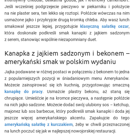
intensywny cheddar, delikatna gouda, jak i kremowy camembert.
Jeśli wcześniej podgrzejecie pieczywo w piekarniku i położycie
na nie plaster sera, ten lekko się roztopi. Połóżcie wówczas na nim
usmażone jajko i przykryjcie drugą kromką chleba. Aby wasz lunch
smakował jeszcze lepiej, przygotujcie
klasyczną sałatkę cezar
,
która doskonale podkreśli smak kanapki z jajkiem sadzonym
z serem, stanowiąc wspólnie niezapomniany duet.
Kanapka z jajkiem sadzonym i bekonem –
amerykański smak w polskim wydaniu
Jajka podawane w różnej postaci w połączeniu z bekonem to jedna
z popularniejszych pozycji w śniadaniowym menu Amerykanów.
Możecie zainspirować się ich kuchnią, przygotowując smaczną
kanapkę do pracy
. Usmażcie plastry bekonu, aż staną się
chrupiące. Umieśćcie je na kromce pieczywa, a następnie połóżcie
na nich jajko sadzone. Możecie dodać swój ulubiony sos – ketchup,
majonez lub sos barbecue, który podkreśli smak kanapki i doda jej
jeszcze więcej amerykańskiego akcentu. Zapakujcie do tego
amerykańską sałatkę z kurczakiem
, żeby w chwili przeznaczonej
na lunch poczuć się jak w najlepszej nowojorskiej restauracji.