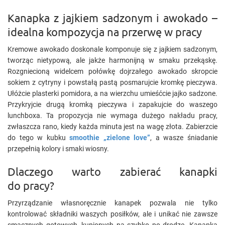
Kanapka z jajkiem sadzonym i awokado –
idealna kompozycja na przerwę w pracy
Kremowe awokado doskonale komponuje się z jajkiem sadzonym,
tworząc nietypową, ale jakże harmonijną w smaku przekąskę.
Rozgniecioną widelcem połówkę dojrzałego awokado skropcie
sokiem z cytryny i powstałą pastą posmarujcie kromkę pieczywa.
Ułóżcie plasterki pomidora, a na wierzchu umieśćcie jajko sadzone.
Przykryjcie drugą kromką pieczywa i zapakujcie do waszego
lunchboxa. Ta propozycja nie wymaga dużego nakładu pracy,
zwłaszcza rano, kiedy każda minuta jest na wagę złota. Zabierzcie
do tego w kubku
smoothie „zielone love”
, a wasze śniadanie
przepełnią kolory i smaki wiosny.
Dlaczego warto zabierać kanapki
do pracy?
Przyrządzanie własnoręcznie kanapek pozwala nie tylko
kontrolować składniki waszych posiłków, ale i unikać nie zawsze