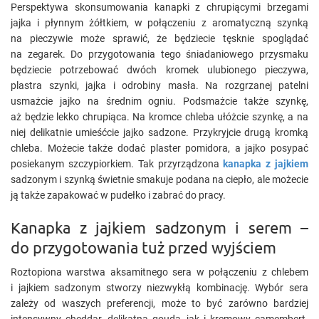
Perspektywa skonsumowania kanapki z chrupiącymi brzegami
jajka i płynnym żółtkiem, w połączeniu z aromatyczną szynką
na pieczywie może sprawić, że będziecie tęsknie spoglądać
na zegarek. Do przygotowania tego śniadaniowego przysmaku
będziecie potrzebować dwóch kromek ulubionego pieczywa,
plastra szynki, jajka i odrobiny masła. Na rozgrzanej patelni
usmażcie jajko na średnim ogniu. Podsmażcie także szynkę,
aż będzie lekko chrupiąca. Na kromce chleba ułóżcie szynkę, a na
niej delikatnie umieśćcie jajko sadzone. Przykryjcie drugą kromką
chleba. Możecie także dodać plaster pomidora, a jajko posypać
posiekanym szczypiorkiem. Tak przyrządzona
kanapka z jajkiem
sadzonym i szynką świetnie smakuje podana na ciepło, ale możecie
ją także zapakować w pudełko i zabrać do pracy.
Kanapka z jajkiem sadzonym i serem –
do przygotowania tuż przed wyjściem
Roztopiona warstwa aksamitnego sera w połączeniu z chlebem
i jajkiem sadzonym stworzy niezwykłą kombinację. Wybór sera
zależy od waszych preferencji, może to być zarówno bardziej