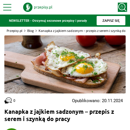
ZAPISZ SIĘ
NEWSLETTER - Otrzymuj sezonowe przepisy i porady
Przepisy.pl
Blog
Kanapka z jajkiem sadzonym – przepis z serem i szynką do pr
Opublikowano: 20.11.2024
0
Kanapka z jajkiem sadzonym – przepis z
serem i szynką do pracy