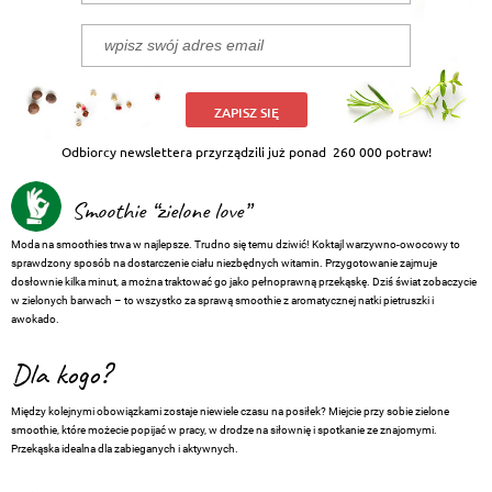
ZAPISZ SIĘ
Odbiorcy newslettera przyrządzili już ponad
260 000 potraw!
Smoothie “zielone love”
Moda na smoothies trwa w najlepsze. Trudno się temu dziwić! Koktajl warzywno-owocowy to
sprawdzony sposób na dostarczenie ciału niezbędnych witamin. Przygotowanie zajmuje
dosłownie kilka minut, a można traktować go jako pełnoprawną przekąskę. Dziś świat zobaczycie
w zielonych barwach – to wszystko za sprawą smoothie z aromatycznej natki pietruszki i
awokado.
Dla kogo?
Między kolejnymi obowiązkami zostaje niewiele czasu na posiłek? Miejcie przy sobie zielone
smoothie, które możecie popijać w pracy, w drodze na siłownię i spotkanie ze znajomymi.
Przekąska idealna dla zabieganych i aktywnych.