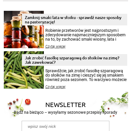
Zamknij smaki lata w słoiku - sprawdź nasze sposoby
na pasteryzację!
Robienie przetworów jest najprostszym i
zdecydowanie najsmaczniejszym sposobem
na to, by zachować smaki wiosny, lata i
jesieni na dłużej. Można robić setki zdjęć
Czytaj więcej
krajobrazów, by cieszyć nimi oko w sezonie
zimowym, ale to smaczny posiłek pozwoli w
pełni poczuć atmosferę cieplejszych
Jak zrobić fasolkę szparagową do słoików na zimę?
miesięcy. Przygotowanie słoików ze
Jak zawekować?
smakowitą zawartością musi obejmować
patenty, które pozwolą zachować świeżość
Sprawdźcie, jak zrobić fasolkę szparagową
przetworów.
do słoików na zimę i cieszyć się jej smakiem
również poza sezonem. To warzywo możecie
wekować na wiele sposobów. Wykorzystajcie
Czytaj więcej
nasze propozycje!
NEWSLETTER
Bądź na bieżąco – wysyłamy sezonowe przepisy i porady