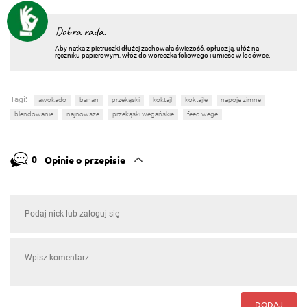
Dobra rada:
Aby natka z pietruszki dłużej zachowała świeżość, opłucz ją, ułóż na
ręczniku papierowym, włóż do woreczka foliowego i umieśc w lodówce.
Tagi:
awokado
banan
przekąski
koktajl
koktajle
napoje zimne
blendowanie
najnowsze
przekąski wegańskie
feed wege
0
Opinie o przepisie
DODAJ