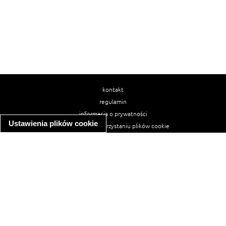
kontakt
regulamin
informacja o prywatności
Ustawienia plików cookie
informacja o wykorzystaniu plików cookie
ułatwienia dostępu
Najpopularniejsze przepisy
spaghetti bolognese
makaron z kurczakiem w sosie śmietanowym
kanapka z indykiem
ratatouille