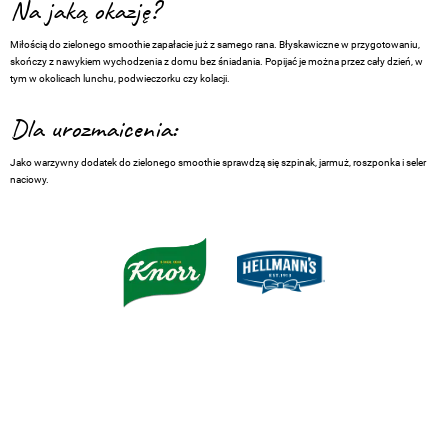
Na jaką okazję?
Miłością do zielonego smoothie zapałacie już z samego rana. Błyskawiczne w przygotowaniu,
skończy z nawykiem wychodzenia z domu bez śniadania. Popijać je można przez cały dzień, w
tym w okolicach lunchu, podwieczorku czy kolacji.
Dla urozmaicenia:
Jako warzywny dodatek do zielonego smoothie sprawdzą się szpinak, jarmuż, roszponka i seler
naciowy.