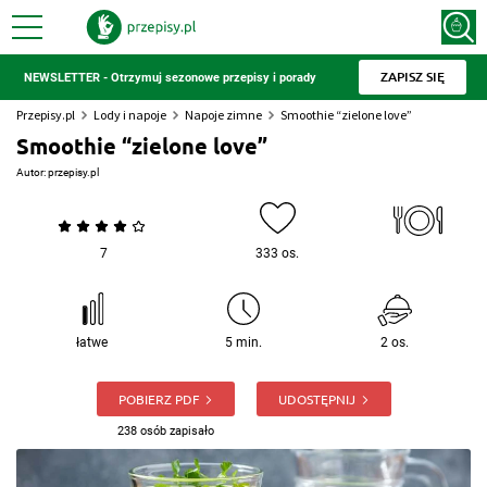
ZAPISZ SIĘ
NEWSLETTER - Otrzymuj sezonowe przepisy i porady
Przepisy.pl
Lody i napoje
Napoje zimne
Smoothie “zielone love”
Smoothie “zielone love”
Autor:
przepisy.pl
7
333 os.
łatwe
5 min.
2 os.
POBIERZ PDF
UDOSTĘPNIJ
238 osób zapisało