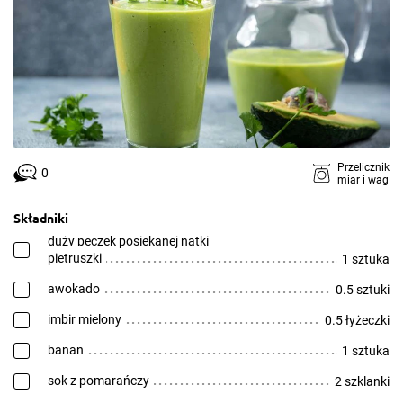
Przelicznik
0
miar i wag
Składniki
duży pęczek posiekanej natki
pietruszki
1 sztuka
awokado
0.5 sztuki
imbir mielony
0.5 łyżeczki
banan
1 sztuka
sok z pomarańczy
2 szklanki