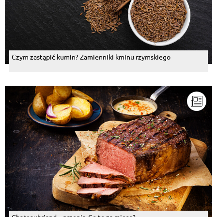
Czym zastąpić kumin? Zamienniki kminu rzymskiego
Chateaubriand – przepis. Co to za mięso?