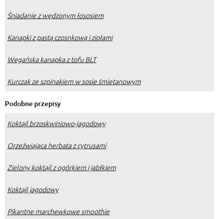
Śniadanie z wędzonym łososiem
Kanapki z pastą czosnkową i ziołami
Wegańska kanapka z tofu BLT
Kurczak ze szpinakiem w sosie śmietanowym
Podobne przepisy
Koktajl brzoskwiniowo-jagodowy
Orzeźwiająca herbata z cytrusami
Zielony koktajl z ogórkiem i jabłkiem
Koktajl jagodowy
Pikantne marchewkowe smoothie