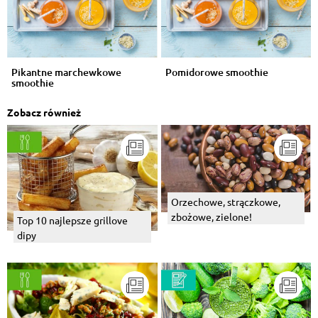
Pikantne marchewkowe
Pomidorowe smoothie
smoothie
Zobacz również
Orzechowe, strączkowe,
zbożowe, zielone!
Top 10 najlepsze grillove
dipy