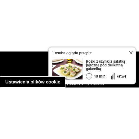
1 osoba ogląda przepis:
kontakt
Rożki z szynki z sałatką
jajeczną pod delikatną
regulamin
galaretką
informacja o prywatności
40 min.
łatwe
Ustawienia plików cookie
informacja o wykorzystaniu plików cookie
ułatwienia dostępu
Najpopularniejsze przepisy
spaghetti bolognese
makaron z kurczakiem w sosie śmietanowym
kanapka z indykiem