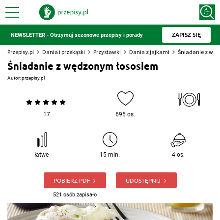
ZAPISZ SIĘ
NEWSLETTER - Otrzymuj sezonowe przepisy i porady
Przepisy.pl
Dania i przekąski
Przystawki
Dania z jajkami
Śniadanie z wę
Śniadanie z wędzonym łososiem
Autor:
przepisy.pl
17
695 os.
łatwe
15 min.
4 os.
POBIERZ PDF
UDOSTĘPNIJ
521 osób zapisało