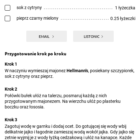
sok z cytryny
1 łyżeczka
pieprz czarny mielony
0.25 łyżeczki
EMAIL
LISTONIC
Przygotowanie krok po kroku
Krok 1
W naczyniu wymieszaj majonez
Hellmann's
, posiekany szczypiorek,
sok z cytryny oraz pieprz.
Krok 2
Połówki bułek ułóż na talerzu, posmaruj każdą z nich
przygotowanym majonezem. Na wierzchu ułóż po plasterku
boczku oraz łososia.
Krok 3
Zagotuj wodę w garnku i dodaj ocet. Do gotującej się wody wbij
delikatnie jajko i łagodnie zamieszaj wodą wokół jajka. Gdy jajko się
zetnie wyjmij je z wody łyżką cedzakową i ułóż na kanapce. Każde