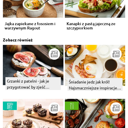
Jajka zapiekane z łososiem i
Kanapki z pastą jajeczną ze
warzywnym Ragout
szczypiorkiem
Zobacz również
Grzanki z patelni - jak je
Śniadanie jedz jak król!
przygotować by zjeść
Najsmaczniejsze inspiracje
pyszne, domowe śniadanie?
na niedzielny ranek
Z czym podawać?