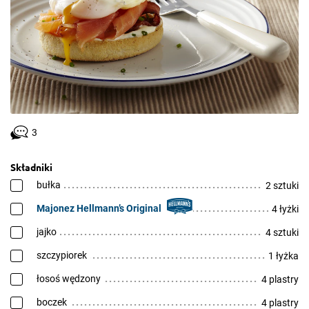
3
Składniki
bułka
2 sztuki
Majonez Hellmann’s Original
4 łyżki
jajko
4 sztuki
szczypiorek
1 łyżka
łosoś wędzony
4 plastry
boczek
4 plastry