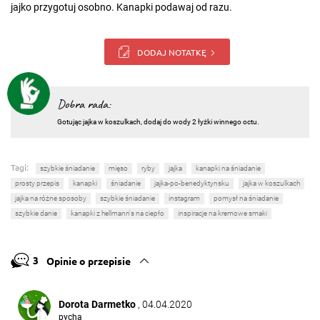
jajko przygotuj osobno. Kanapki podawaj od razu.
DODAJ NOTATKĘ
Dobra rada:
Gotując jajka w koszulkach, dodaj do wody 2 łyżki winnego octu.
Tagi:
szybkie śniadanie
mięso
ryby
jajka
kanapki na śniadanie
prosty przepis
kanapki
śniadanie
jajka-po-benedyktynsku
jajka w koszulkach
jajka na różne sposoby
szybkie śniadanie
instagram
pomysł na śniadanie
szybkie danie
kanapki z hellmann's na ciepło
inspiracje na kremowe smaki
3
Opinie o przepisie
Dorota Darmetko
, 04.04.2020
pycha