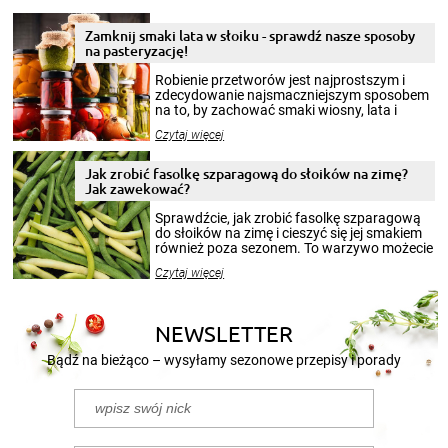
Zamknij smaki lata w słoiku - sprawdź nasze sposoby
na pasteryzację!
Robienie przetworów jest najprostszym i
zdecydowanie najsmaczniejszym sposobem
na to, by zachować smaki wiosny, lata i
jesieni na dłużej. Można robić setki zdjęć
Czytaj więcej
krajobrazów, by cieszyć nimi oko w sezonie
zimowym, ale to smaczny posiłek pozwoli w
pełni poczuć atmosferę cieplejszych
Jak zrobić fasolkę szparagową do słoików na zimę?
miesięcy. Przygotowanie słoików ze
Jak zawekować?
smakowitą zawartością musi obejmować
patenty, które pozwolą zachować świeżość
Sprawdźcie, jak zrobić fasolkę szparagową
przetworów.
do słoików na zimę i cieszyć się jej smakiem
również poza sezonem. To warzywo możecie
wekować na wiele sposobów. Wykorzystajcie
Czytaj więcej
nasze propozycje!
NEWSLETTER
Bądź na bieżąco – wysyłamy sezonowe przepisy i porady