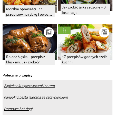
Jak zrobić jajka sadzone – 3
Morskie opowieści - 11
inspiracje
przepisów na rybkę i owoce
morza
Rolada śląska – przepis z
17 przepisów godnych szefa
kluskami. Jak zrobić?
kuchni
Polecane przepisy
Zapiekanki z pieczarkami i serem
Kanapki z pastą jajeczną ze szczypiorkiem
Domowe hot dogi