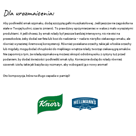
Dla urozmaicenia:
Aby podkreślić smak szpinaku, dodaj szczyptę gałki muszkatołowej. Jeśli jeszcze nie zagościła na
stałe w Twojej kuchni, czas to zmienić. To prawdziwy sprzymierzeniec w walce z mało wyrazistymi
produktami. A jeśli chcesz, by smak rolady był jeszcze bardziej intensywny, nic nie stoi na
przeszkodzie, żeby dodać ser feta lub kozi do nadzienia – nada to nie tylko ciekawego smaku, ale
również wyrazistej i kremowej konsystencji. Również posiekane orzechy, takie jak włoskie orzechy
lub migdały, mogą dodać chrupkości do miękkiego wnętrza rolady, tworząc ciekawą grę smaków.
Nie zapomnij o tym, że roladę szpinakową możesz skropić odrobiną soku z cytryny tuż przed
podaniem, by dodać świeżości i podkreślić smak ryby. Koniecznie dodaj do rolady również
czosnek i zioła, takie jak bazylia czy rozmaryn, aby wzbogacić ją o nowy aromat!
Oto kompozycja, która na długo zapada w pamięć!