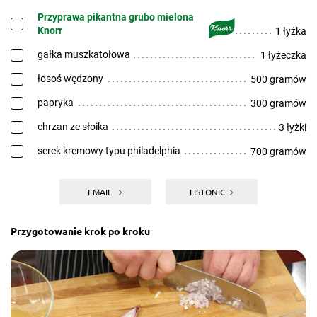
Przyprawa pikantna grubo mielona
Knorr
1 łyżka
gałka muszkatołowa
1 łyżeczka
łosoś wędzony
500 gramów
papryka
300 gramów
chrzan ze słoika
3 łyżki
serek kremowy typu philadelphia
700 gramów
EMAIL
LISTONIC
Przygotowanie krok po kroku