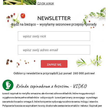
wekować na wiele sposobów. Wykorzystajcie
Czytaj więcej
nasze propozycje!
NEWSLETTER
Bądź na bieżąco – wysyłamy sezonowe przepisy i porady
ZAPISZ SIĘ
Odbiorcy newslettera przyrządzili już ponad
260 000 potraw!
Rolada szpinakowa z łososiem - VIDEO
Łosoś i szpinak to nie tylko smaczne, ale również zdrowe składniki, które mogą stworzyć
wyjątkowe danie pełne składników odżywczych. Łosoś jest znany ze swojego wysokiego
zawartości kwasów omega-3, które korzystnie wpływają na zdrowie serca, mózgu i stawów.
Połączenie łososia ze szpinakiem tworzy doskonałe zestawienie smaków i tekstur. Szpinak jest