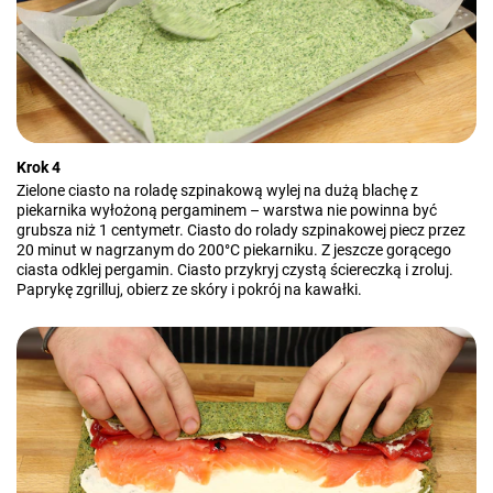
Krok 4
Zielone ciasto na roladę szpinakową wylej na dużą blachę z
piekarnika wyłożoną pergaminem – warstwa nie powinna być
grubsza niż 1 centymetr. Ciasto do rolady szpinakowej piecz przez
20 minut w nagrzanym do 200°C piekarniku. Z jeszcze gorącego
ciasta odklej pergamin. Ciasto przykryj czystą ściereczką i zroluj.
Paprykę zgrilluj, obierz ze skóry i pokrój na kawałki.