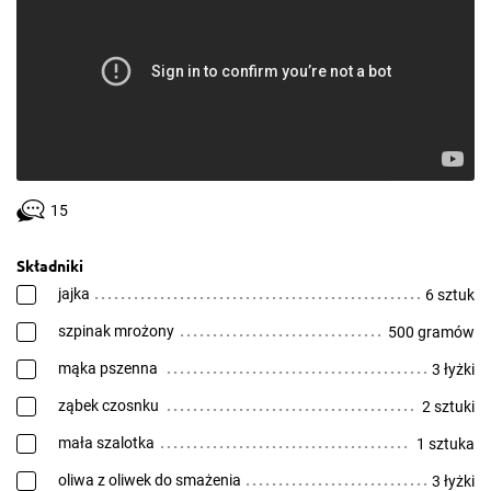
15
Składniki
jajka
6 sztuk
szpinak mrożony
500 gramów
mąka pszenna
3 łyżki
ząbek czosnku
2 sztuki
mała szalotka
1 sztuka
oliwa z oliwek do smażenia
3 łyżki