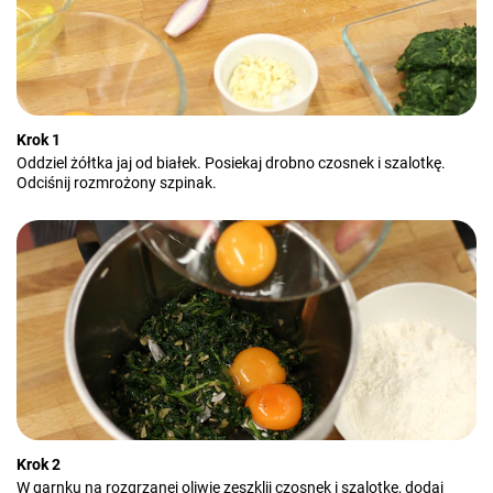
Krok 1
Oddziel żółtka jaj od białek. Posiekaj drobno czosnek i szalotkę.
Odciśnij rozmrożony szpinak.
Krok 2
W garnku na rozgrzanej oliwie zeszklij czosnek i szalotkę, dodaj