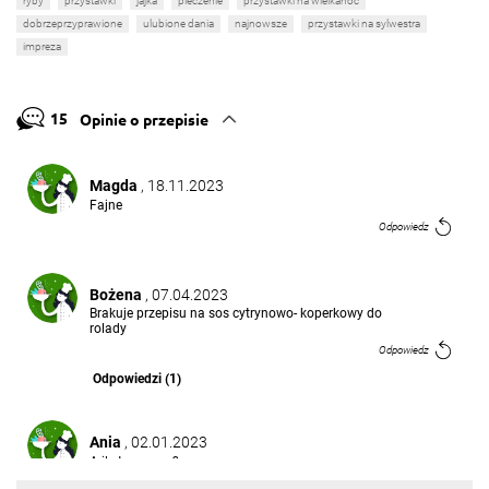
ryby
przystawki
jajka
pieczenie
przystawki na wielkanoc
dobrzeprzyprawione
ulubione dania
najnowsze
przystawki na sylwestra
impreza
15
Opinie o przepisie
Magda
, 18.11.2023
Fajne
Odpowiedz
Bożena
, 07.04.2023
Brakuje przepisu na sos cytrynowo- koperkowy do
rolady
Odpowiedz
Odpowiedzi (1)
Ania
, 02.01.2023
A ile tego sera?
Odpowiedz