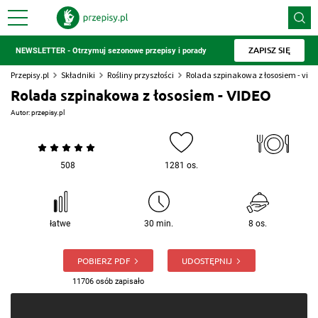
ZAPISZ SIĘ
NEWSLETTER - Otrzymuj sezonowe przepisy i porady
Przepisy.pl
Składniki
Rośliny przyszłości
Rolada szpinakowa z łososiem - vide
Rolada szpinakowa z łososiem - VIDEO
Autor:
przepisy.pl
508
1281 os.
łatwe
30 min.
8 os.
POBIERZ PDF
UDOSTĘPNIJ
11706 osób zapisało