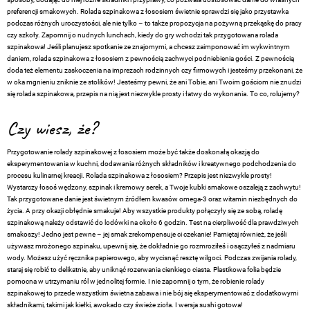
preferencji smakowych. Rolada szpinakowa z łososiem świetnie sprawdzi się jako przystawka
podczas różnych uroczystości, ale nie tylko – to także propozycja na pożywną przekąskę do pracy
czy szkoły. Zapomnij o nudnych lunchach, kiedy do gry wchodzi tak przygotowana rolada
szpinakowa! Jeśli planujesz spotkanie ze znajomymi, a chcesz zaimponować im wykwintnym
daniem, rolada szpinakowa z łososiem z pewnością zachwyci podniebienia gości. Z pewnością
doda też elementu zaskoczenia na imprezach rodzinnych czy firmowych i jesteśmy przekonani, że
w oka mgnieniu zniknie ze stolików! Jesteśmy pewni, że ani Tobie, ani Twoim gościom nie znudzi
się rolada szpinakowa, przepis na nią jest niezwykle prosty i łatwy do wykonania. To co, rolujemy?
Czy wiesz, że?
Przygotowanie rolady szpinakowej z łososiem może być także doskonałą okazją do
eksperymentowania w kuchni, dodawania różnych składników i kreatywnego podchodzenia do
procesu kulinarnej kreacji. Rolada szpinakowa z łososiem? Przepis jest niezwykle prosty!
Wystarczy łosoś wędzony, szpinak i kremowy serek, a Twoje kubki smakowe oszaleją z zachwytu!
Tak przygotowane danie jest świetnym źródłem kwasów omega-3 oraz witamin niezbędnych do
życia. A przy okazji obłędnie smakuje! Aby wszystkie produkty połączyły się ze sobą, roladę
szpinakową należy odstawić do lodówki na około 6 godzin. Test na cierpliwość dla prawdziwych
smakoszy! Jedno jest pewne – jej smak zrekompensuje ci czekanie! Pamiętaj również, że jeśli
używasz mrożonego szpinaku, upewnij się, że dokładnie go rozmroziłeś i osączyłeś z nadmiaru
wody. Możesz użyć ręcznika papierowego, aby wycisnąć resztę wilgoci. Podczas zwijania rolady,
staraj się robić to delikatnie, aby uniknąć rozerwania cienkiego ciasta. Plastikowa folia będzie
pomocna w utrzymaniu ról w jednolitej formie. I nie zapomnij o tym, że robienie rolady
szpinakowej to przede wszystkim świetna zabawa i nie bój się eksperymentować z dodatkowymi
składnikami, takimi jak kiełki, awokado czy świeże zioła. I wersja sushi gotowa!