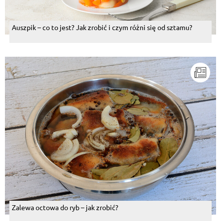
Auszpik – co to jest? Jak zrobić i czym różni się od sztamu?
Zalewa octowa do ryb – jak zrobić?