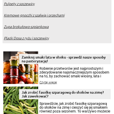
Pulpety z soczewicy
Kremowe gnocchi z szałwią i orzechami
Zupa brokułowo-szpiankowa
Placki Dosa z ryżu i soczewicy
Zamknij smaki lata w słoiku - sprawdź nasze sposoby
na pasteryzację!
Robienie przetworów jest najprostszym i
zdecydowanie najsmaczniejszym sposobem
na to, by zachować smaki wiosny, lata i
jesieni na dłużej. Można robić setki zdjęć
Czytaj więcej
krajobrazów, by cieszyć nimi oko w sezonie
zimowym, ale to smaczny posiłek pozwoli w
pełni poczuć atmosferę cieplejszych
Jak zrobić fasolkę szparagową do słoików na zimę?
miesięcy. Przygotowanie słoików ze
Jak zawekować?
smakowitą zawartością musi obejmować
patenty, które pozwolą zachować świeżość
Sprawdźcie, jak zrobić fasolkę szparagową
przetworów.
do słoików na zimę i cieszyć się jej smakiem
również poza sezonem. To warzywo możecie