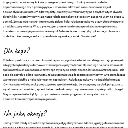
bogaty mi.in. w witaminę A, która pomaga w prawidłowym funkcjonowaniu układu
odpornościowego czy K pomagającą w utrzymaniu zdrowych kości, co sprawia, że jest
doskonałym uzupełnieniem zdrowej diety. Znudziły się Wam tradycyjne połączenia tych dwóch
składników? Jesteśmy pewni, że nasza rolada szpinakowa z łososiem zapadnie Wam na długo w
pamięć. Ze względu na swój intensywnie zielony kolor rolada szpinakowa przywołuje skojarzenie
z nadchodzącą wiosną. Wraz z pierwszymi promieniami słońca powitaj roladę szpinakową z
łososiem z sosem cytrynowo-koperkowym! Połączenie wędzonej ryby i pikantnego chrzanu z
dodatkiem kremowego serka to prawdziwie wyszukany smak. Skusisz się?
Dla kogo?
Rolada szpinakowa z łososiem to świetna propozycja dla wielbicieli wszelkiego rodzaju przekąsek,
lubiących najbardziej te domowe i własnoręcznie przyrządzone! Oprócz tego, to danie doskonale
spełni oczekiwania miłośników zdrowego stylu życia, dzięki obecności łososia oraz szpinaku. Dla
osób dbających o bilans kaloryczny, rolada szpinakowa z łososiem jest świetnym wyborem, łącząc
wartościowe białko z niskokalorycznym szpinakiem. Rolada szpinakowa na dużą blachę może
również stanowić elegancką propozycję na specjalne okazje. Jej estetyczny wygląd, połączony z
wyrafinowanym smakiem, sprawi, że będzie doskonałym wyborem na uroczyste posiłki. Uwaga!
Miej w zapasie dokładkę! Tym przysmakiem sprawisz przyjemność wszystkim swoim
domownikom oraz zaproszonym gościom.
Na jaką okazję?
Jedną z zalet rolady szpinakowej z łososiem jest jej elastyczność. Można ją przygotować na różne
sposoby, dodając do niej różne składniki i przyprawy, co pozwala dostosować danie do własnych