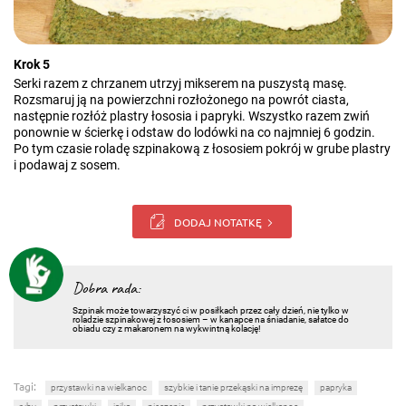
Krok 5
Serki razem z chrzanem utrzyj mikserem na puszystą masę.
Rozsmaruj ją na powierzchni rozłożonego na powrót ciasta,
następnie rozłóż plastry łososia i papryki. Wszystko razem zwiń
ponownie w ścierkę i odstaw do lodówki na co najmniej 6 godzin.
Po tym czasie roladę szpinakową z łososiem pokrój w grube plastry
i podawaj z sosem.
DODAJ NOTATKĘ
Dobra rada:
Szpinak może towarzyszyć ci w posiłkach przez cały dzień, nie tylko w
roladzie szpinakowej z łososiem – w kanapce na śniadanie, sałatce do
obiadu czy z makaronem na wykwintną kolację!
Tagi:
przystawki na wielkanoc
szybkie i tanie przekąski na imprezę
papryka