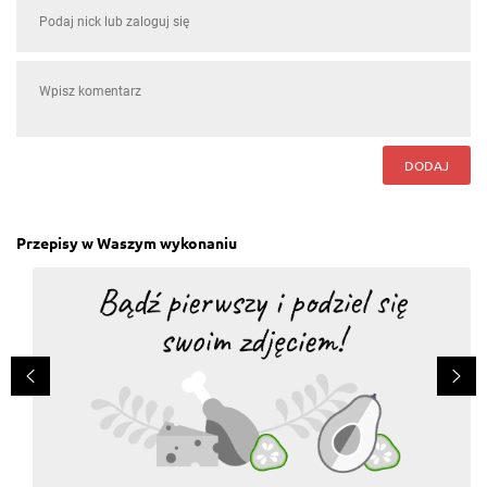
Odpowiedzi (1)
Maja
, 29.11.2021
A jeszcze lepsze jest gdy szpinak wymiesza się tylko
z tartym serem, zapiec i wtedy tak samo te serki ale
zamiast łososia to szynka szwardzwaldzka u mnie
robi furorę na każdej imprezie. Polecam
DODAJ
Odpowiedz
Ewa Szymankiewicz
, 24.12.2019
Przepisy w Waszym wykonaniu
Super,wypiek smakował nawet wybrednym.
Odpowiedz
Anna Kłosowska
, 23.12.2019
Rolada wyśmienita. Polecam!
Odpowiedz
Anna Stangreciak
, 04.12.2018
Jaki wymiar blachy powinien być do takiej ilości