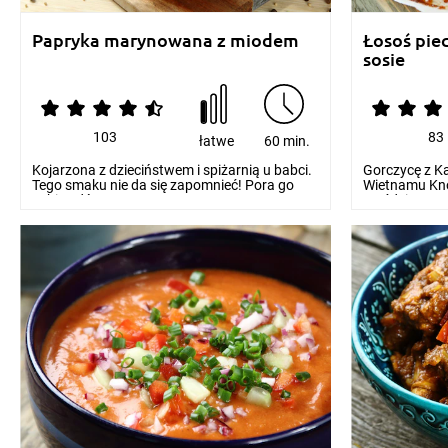
Papryka marynowana z miodem
Łosoś pi
sosie
103
83
łatwe
60 min.
Kojarzona z dzieciństwem i spiżarnią u babci.
Gorczycę z Ka
Tego smaku nie da się zapomnieć! Pora go
Wietnamu Kno
sobie odśw...
moździerzu, p