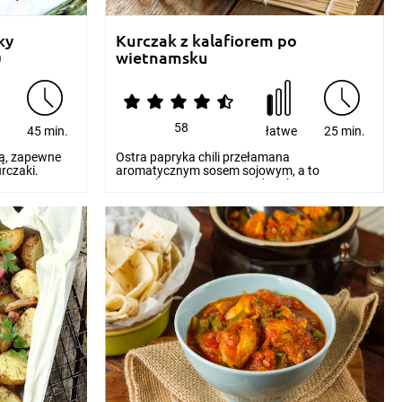
ky
Kurczak z kalafiorem po
)
wietnamsku
58
e
45 min.
łatwe
25 min.
ką, zapewne
Ostra papryka chili przełamana
urczaki.
aromatycznym sosem sojowym, a to
wszystko w towarzystwie kruchego...