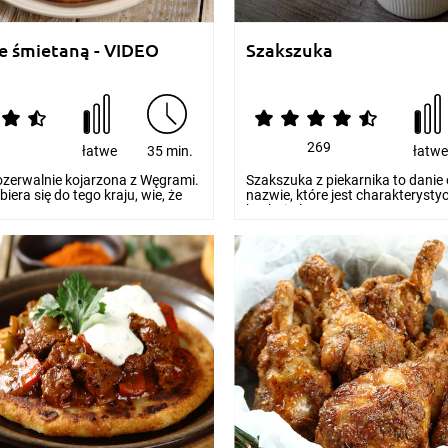
e śmietaną - VIDEO
Szakszuka
0
269
łatwe
35 min.
łatw
ozerwalnie kojarzona z Węgrami.
Szakszuka z piekarnika to danie 
iera się do tego kraju, wie, że
nazwie, które jest charakterysty
kuchni Bl...