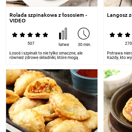
Rolada szpinakowa z łososiem -
Langosz z
VIDEO
507
27
łatwe
30 min.
Łosoś i szpinak to nie tylko smaczne, ale
Potrawa nier
również zdrowe składniki, które mogą
Każdy, kto wyb
stworzyć wyjątkowe...
nie moż...