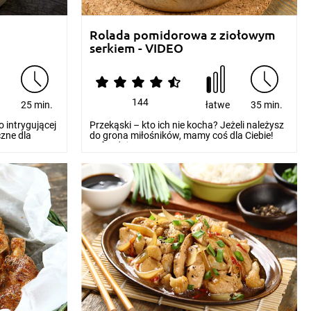
Rolada pomidorowa z ziołowym
serkiem - VIDEO
144
e
25 min.
łatwe
35 min.
o intrygującej
Przekąski – kto ich nie kocha? Jeżeli należysz
czne dla
do grona miłośników, mamy coś dla Ciebie!
Zafunduj...