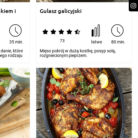
kiem i
Gulasz galicyjski
73
e
35 min.
łatwe
80 min.
danie, które
Mięso pokrój w dużą kostkę, posyp solą,
ego rodzaju
rozgniecionym pieprzem.