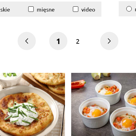
skie
mięsne
video
1
2