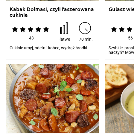
Kabak Dolmasi, czyli faszerowana
Gulasz wi
cukinia
43
56
łatwe
70 min.
Cukinie umyj, odetnij końce, wydrąż środki.
Szybkie, prost
naczyń? Mówi
jednogarnkow