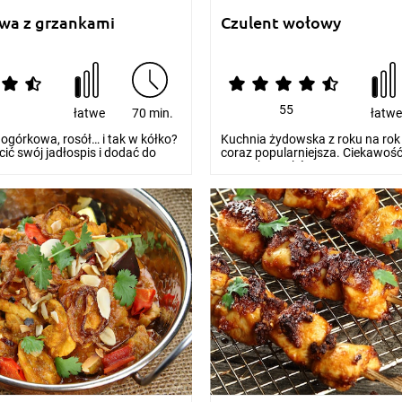
wa z grzankami
Czulent wołowy
55
łatwe
70 min.
łatw
ogórkowa, rosół… i tak w kółko?
Kuchnia żydowska z roku na rok 
ić swój jadłospis i dodać do
coraz popularniejsza. Ciekawo
nowych smaków...