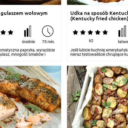
z gulaszem wołowym
Udka na sposób Kentuc
(Kentucky fried chicken
62
średnie
75 min.
łatw
omatyczna papryka, wyraziście
Jeśli lubicie kuchnię amerykańs
ulasz, mnogość smaków i
nieraz testowaliście chrupiące k
erzu...
Kurczak Kentu...