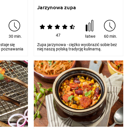
Jarzynowa zupa
47
e
30 min.
łatwe
60 min.
staje się
Zupa jarzynowa - ciężko wyobrazić sobie bez
ść poznawania
niej naszą polską tradycję kulinarną.
Kojarzona z bez...