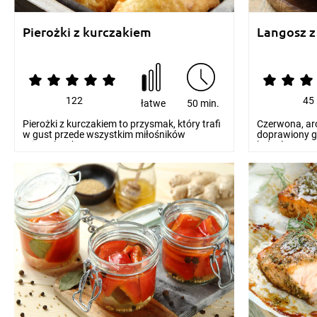
Pierożki z kurczakiem
Langosz 
122
45
łatwe
50 min.
Pierożki z kurczakiem to przysmak, który trafi
Czerwona, ar
w gust przede wszystkim miłośników
doprawiony g
orientalnych sm...
kolorów na tal