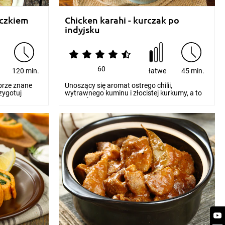
oczkiem
Chicken karahi - kurczak po
indyjsku
60
120 min.
łatwe
45 min.
brze znane
Unoszący się aromat ostrego chilii,
zygotuj
wytrawnego kuminu i złocistej kurkumy, a to
wszystko w towarz...