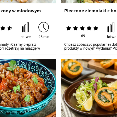
eczony w miodowym
Pieczone ziemniaki z b
69
łatwe
25 min.
łatwe
nady i Czarny pieprz z
Chcesz zobaczyć popularne i do
rr rozetrzyj na miazgę w
produkty w nowym wydaniu? Pr
ołącz z mio...
ziemniaki zapiekane...