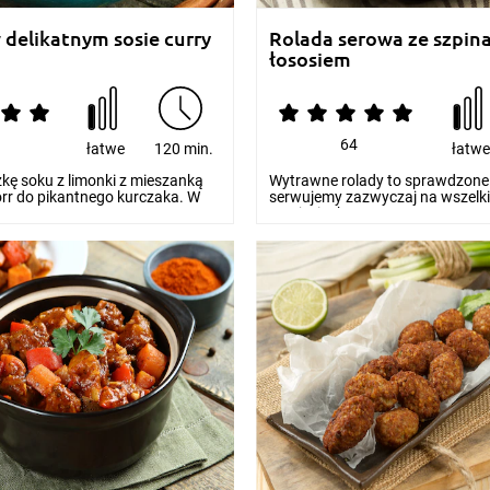
 delikatnym sosie curry
Rolada serowa ze szpina
łososiem
64
łatwe
120 min.
łatw
kę soku z limonki z mieszanką
Wytrawne rolady to sprawdzone 
rr do pikantnego kurczaka. W
serwujemy zazwyczaj na wszelki
...
przyjęciach...