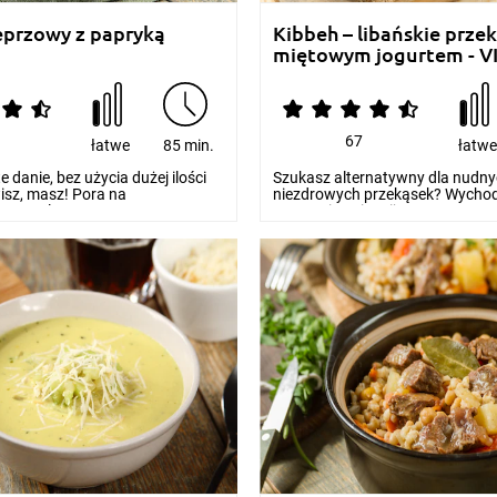
eprzowy z papryką
Kibbeh – libańskie przek
miętowym jogurtem - 
67
łatwe
85 min.
łatw
e danie, bez użycia dużej ilości
Szukasz alternatywny dla nudny
sz, masz! Pora na
niezdrowych przekąsek? Wychod
ce! Gula...
naprzeciw! Sięgnij po prz...