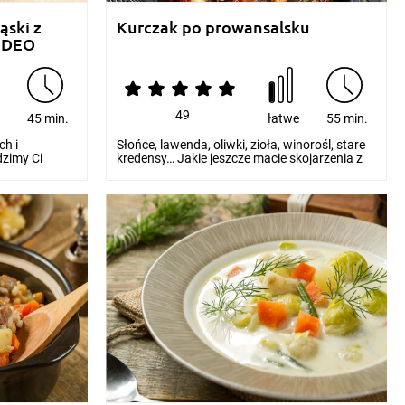
ąski z
Kurczak po prowansalsku
VIDEO
49
e
45 min.
łatwe
55 min.
ch i
Słońce, lawenda, oliwki, zioła, winorośl, stare
zimy Ci
kredensy… Jakie jeszcze macie skojarzenia z
Prowa...