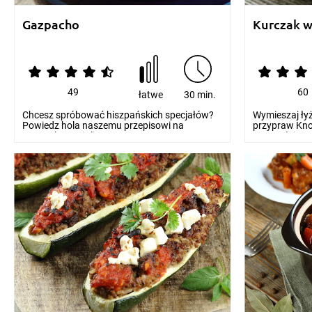
Gazpacho
Kurczak w
49
60
łatwe
30 min.
Chcesz spróbować hiszpańskich specjałów?
Wymieszaj łyż
Powiedz hola naszemu przepisowi na
przypraw Kno
gazpacho. Jeżeli zast...
powstałej mar