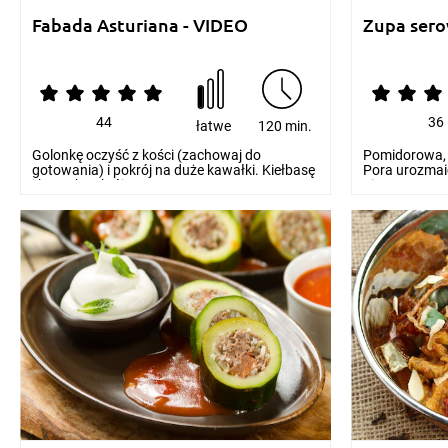
Fabada Asturiana - VIDEO
Zupa sero
44
36
łatwe
120 min.
Golonkę oczyść z kości (zachowaj do
Pomidorowa, 
gotowania) i pokrój na duże kawałki. Kiełbasę
Pora urozmaic
i boczek pokrój...
niego nowe...