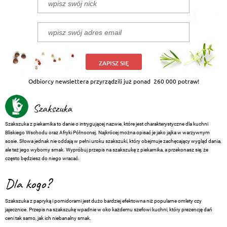
ZAPISZ SIĘ
Odbiorcy newslettera przyrządzili już ponad
260 000 potraw!
Szakszuka
Szakszuka z piekarnika to danie o intrygującej nazwie, które jest charakterystyczne dla kuchni
Bliskiego Wschodu oraz Afryki Północnej. Najkrócej można opisać je jako jajka w warzywnym
sosie. Słowa jednak nie oddają w pełni uroku szakszuki, który obejmuje zachęcający wygląd dania,
ale też jego wyborny smak. Wypróbuj przepis na szakszukę z piekarnika, a przekonasz się, że
często będziesz do niego wracać.
Dla kogo?
Szakszuka z papryką i pomidorami jest dużo bardziej efektowna niż popularne omlety czy
jajecznice. Przepis na szakszukę wpadnie w oko każdemu szefowi kuchni, który prezencję dań
ceni tak samo, jak ich niebanalny smak.