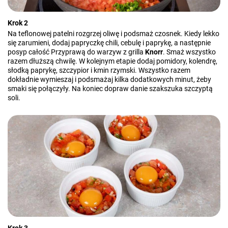
Krok 2
Na teflonowej patelni rozgrzej oliwę i podsmaż czosnek. Kiedy lekko
się zarumieni, dodaj papryczkę chili, cebulę i paprykę, a następnie
posyp całość Przyprawą do warzyw z grilla
Knorr
. Smaż wszystko
razem dłuższą chwilę. W kolejnym etapie dodaj pomidory, kolendrę,
słodką paprykę, szczypior i kmin rzymski. Wszystko razem
dokładnie wymieszaj i podsmażaj kilka dodatkowych minut, żeby
smaki się połączyły. Na koniec dopraw danie szakszuka szczyptą
soli.