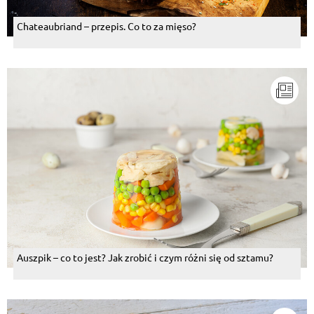
Chateaubriand – przepis. Co to za mięso?
Auszpik – co to jest? Jak zrobić i czym różni się od sztamu?