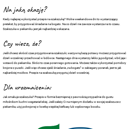
Na jaką okazję?
Kiedy najlepiej wykorzystać przepis na szakszukę? Wolne weekendowe dni to wystarczający
pretekst, by przygotować śniadanie na bogato. Na co dzień nie zawsze wystarcza na to czasu.
Szakszuka w piekarniku jest jak najbardziej wskazana.
Czy wiesz, że?
Jeśli chcesz skrócić czas przygotowania szakszuki, warzywną bazę potrawy możesz przygotować
dzień wcześniej i przechować w lodówce. Następnego dnia wystarczy lekko ją podgrzać, wbić jaja i
wstawić do piekarnika. Skróci to czas porannego gotowania. Możesz także wykorzystać pomidory
krojone z puszki. Jeśli więc chcesz zjeść śniadanie „na bogato” w zabiegany poranek, jest to jak
najbardziej możliwe. Przepis na szakszukę przygotuj dzień wcześniej.
Dla urozmaicenia:
Jak smakuje szakszuka? Przepis w formie bezmięsnej z pewnością przypadnie do gustu
miłośnikom kuchni wegetariańskiej. Jeśli zależy Ci na mięsnym dodatku w swojej szakszuce z
piekarnika, użyj pokrojonej w kostkę
wiejskiej kiełbasy
lub wędzonego boczku.