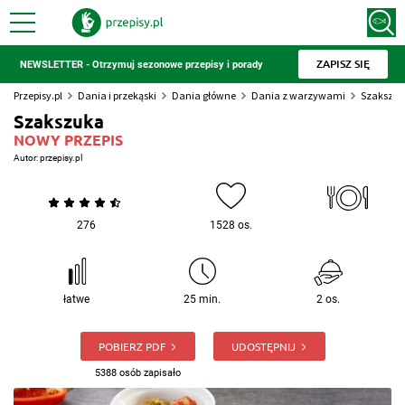
ZAPISZ SIĘ
NEWSLETTER - Otrzymuj sezonowe przepisy i porady
Przepisy.pl
Dania i przekąski
Dania główne
Dania z warzywami
Szakszu
Szakszuka
NOWY PRZEPIS
Autor:
przepisy.pl
276
1528 os.
łatwe
25 min.
2 os.
POBIERZ PDF
UDOSTĘPNIJ
5388 osób zapisało