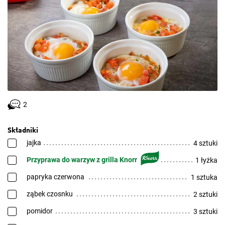
2
Składniki
jajka
4 sztuki
Przyprawa do warzyw z grilla Knorr
1 łyżka
papryka czerwona
1 sztuka
ząbek czosnku
2 sztuki
pomidor
3 sztuki