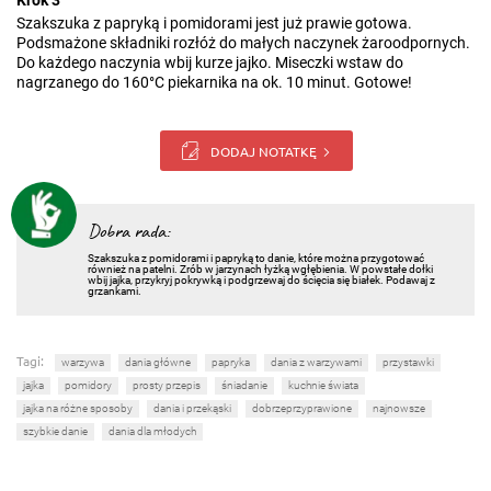
Krok 3
Szakszuka z papryką i pomidorami jest już prawie gotowa.
Podsmażone składniki rozłóż do małych naczynek żaroodpornych.
Do każdego naczynia wbij kurze jajko. Miseczki wstaw do
nagrzanego do 160°C piekarnika na ok. 10 minut. Gotowe!
DODAJ NOTATKĘ
Dobra rada:
Szakszuka z pomidorami i papryką to danie, które można przygotować
również na patelni. Zrób w jarzynach łyżką wgłębienia. W powstałe dołki
wbij jajka, przykryj pokrywką i podgrzewaj do ścięcia się białek. Podawaj z
grzankami.
Tagi:
warzywa
dania główne
papryka
dania z warzywami
przystawki
jajka
pomidory
prosty przepis
śniadanie
kuchnie świata
jajka na różne sposoby
dania i przekąski
dobrzeprzyprawione
najnowsze
szybkie danie
dania dla młodych