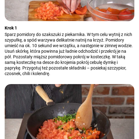
Krok 1
Sparz pomidory do szakszuki z piekarnika. W tym celu wytnij z nich
szypułkę, a spód warzywa delikatnie natnij na krzyż. Pomidory
umieść na ok. 10 sekund we wrzątku, a następnie w zimnej wodzie.
Usuń skórkę, która powinna już ładnie odchodzić i przekrój je na
pół. Pozostały miąższ pomidorowy pokrój w kosteczkę. W taką
samą kosteczkę na desce do krojenia pokrój cebulę dymkę i
paprykę. Przygotuj też pozostałe składniki – posiekaj szczypior,
czosnek, chili i kolendrę.