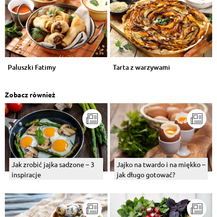
Paluszki Fatimy
Tarta z warzywami
Zobacz również
Jak zrobić jajka sadzone – 3
Jajko na twardo i na miękko –
inspiracje
jak długo gotować?