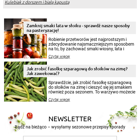
Kulebiak z dorszem i białą kapustą
Zamknij smaki lata w słoiku - sprawdź nasze sposoby
na pasteryzację!
Robienie przetworów jest najprostszym i
zdecydowanie najsmaczniejszym sposobem
na to, by zachować smaki wiosny, lata i
jesieni na dłużej. Można robić setki zdjęć
Czytaj więcej
krajobrazów, by cieszyć nimi oko w sezonie
zimowym, ale to smaczny posiłek pozwoli w
pełni poczuć atmosferę cieplejszych
Jak zrobić fasolkę szparagową do słoików na zimę?
miesięcy. Przygotowanie słoików ze
Jak zawekować?
smakowitą zawartością musi obejmować
patenty, które pozwolą zachować świeżość
Sprawdźcie, jak zrobić fasolkę szparagową
przetworów.
do słoików na zimę i cieszyć się jej smakiem
również poza sezonem. To warzywo możecie
wekować na wiele sposobów. Wykorzystajcie
Czytaj więcej
nasze propozycje!
NEWSLETTER
Bądź na bieżąco – wysyłamy sezonowe przepisy i porady