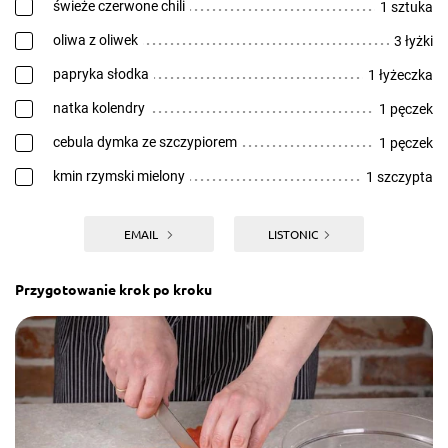
świeże czerwone chili
1 sztuka
oliwa z oliwek
3 łyżki
papryka słodka
1 łyżeczka
natka kolendry
1 pęczek
cebula dymka ze szczypiorem
1 pęczek
kmin rzymski mielony
1 szczypta
EMAIL
LISTONIC
Przygotowanie krok po kroku