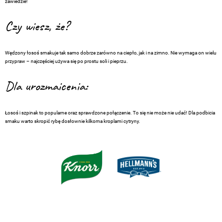
zawiedzie!
Czy wiesz, że?
Wędzony łosoś smakuje tak samo dobrze zarówno na ciepło, jak i na zimno. Nie wymaga on wielu
przypraw – najczęściej używa się po prostu soli i pieprzu.
Dla urozmaicenia:
Łosoś i szpinak to popularne oraz sprawdzone połączenie. To się nie może nie udać! Dla podbicia
smaku warto skropić rybę dosłownie kilkoma kroplami cytryny.