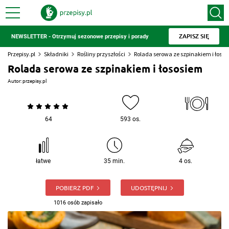
ZAPISZ SIĘ
NEWSLETTER - Otrzymuj sezonowe przepisy i porady
Przepisy.pl
Składniki
Rośliny przyszłości
Rolada serowa ze szpinakiem i łoso
Rolada serowa ze szpinakiem i łososiem
Autor:
przepisy.pl
64
593 os.
łatwe
35 min.
4 os.
POBIERZ PDF
UDOSTĘPNIJ
1016 osób zapisało