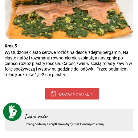
Krok 5
Wystudzone ciasto serowe rozłóż na desce, zdejmij pergamin. Na
ciasto nałóż i rozsmaruj równomiernie szpinak, a następnie po
całości rozłóż plastry łososia. Całość zwiń w ścisłą roladę, zawiń w
folię spożywczą i wstaw na godzinę do lodówki. Przed podaniem
roladę pokrój w 1,5-2 cm plastry.
DODAJ NOTATKĘ
Dobra rada:
Roladę podawaj z cząstkami cytryny oraz kwaśną śmietaną.