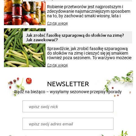
Robienie przetworów jest najprostszym i
zdecydowanie najsmaczniejszym sposobem
na to, by zachować smaki wiosny, lata i
jesieni na dłużej. Można robić setki zdjęć
Czytaj więcej
krajobrazów, by cieszyć nimi oko w sezonie
zimowym, ale to smaczny posiłek pozwoli w
pełni poczuć atmosferę cieplejszych
Jak zrobić fasolkę szparagową do słoików na zimę?
miesięcy. Przygotowanie słoików ze
Jak zawekować?
smakowitą zawartością musi obejmować
patenty, które pozwolą zachować świeżość
Sprawdźcie, jak zrobić fasolkę szparagową
przetworów.
do słoików na zimę i cieszyć się jej smakiem
również poza sezonem. To warzywo możecie
wekować na wiele sposobów. Wykorzystajcie
Czytaj więcej
nasze propozycje!
NEWSLETTER
Bądź na bieżąco – wysyłamy sezonowe przepisy i porady