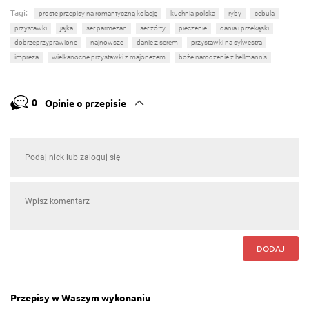
Tagi:
proste przepisy na romantyczną kolację
kuchnia polska
ryby
cebula
przystawki
jajka
ser parmezan
ser żółty
pieczenie
dania i przekąski
dobrzeprzyprawione
najnowsze
danie z serem
przystawki na sylwestra
impreza
wielkanocne przystawki z majonezem
boże narodzenie z hellmann’s
0
Opinie o przepisie
DODAJ
Przepisy w Waszym wykonaniu