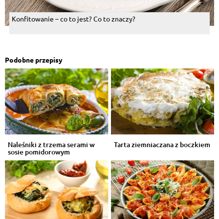
Konfitowanie – co to jest? Co to znaczy?
Podobne przepisy
Naleśniki z trzema serami w
Tarta ziemniaczana z boczkiem
sosie pomidorowym