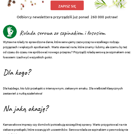
ZAPISZ SIĘ
Odbiorcy newslettera przyrządzili już ponad
260 000 potraw!
Rolada serowa ze szpinakiem i łososiem
Wytrawne rolady to sprawdzone danie, które serwujemy zazwyczaj na wszelkiego rodzaju
przyjęciach i większych spotkaniach. Warto stawiać na te, które znamy i lubimy, ale czemu by też
od czasu do czasu nie spróbować nowego przepisu? Przyrządź roladę serową ze szpinakiem oraz
łososiem i zachwyć wszystkich gości.
Dla kogo?
Dla każdego, kto lubi przekąski o intensywnym, ciekawym smaku. Dla wielbicieli klasycznych
zestawień z nutką szaleństwa!
Na jaką okazję?
Karnawałowe imprezy czy domówki potrzebują szczególnej oprawy. Warto przygotować na nie
ciekawe przekąski, które oczarują ich uczestników. Serowa rolada ze szpinakiem z pewnością nie