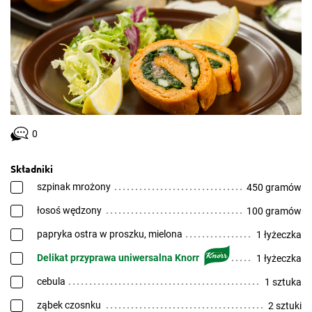
0
Składniki
szpinak mrożony
450 gramów
łosoś wędzony
100 gramów
papryka ostra w proszku, mielona
1 łyżeczka
Delikat przyprawa uniwersalna Knorr
1 łyżeczka
cebula
1 sztuka
ząbek czosnku
2 sztuki