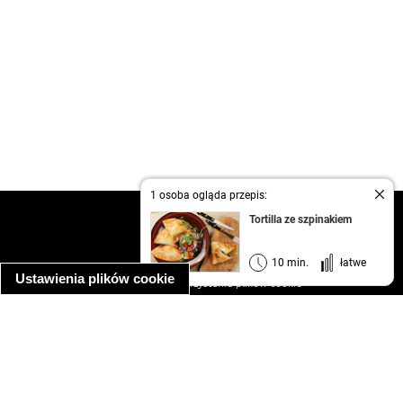
1 osoba ogląda przepis:
kontakt
Tortilla ze szpinakiem
regulamin
informacja o prywatności
10 min.
łatwe
Ustawienia plików cookie
informacja o wykorzystaniu plików cookie
ułatwienia dostępu
Najpopularniejsze przepisy
spaghetti bolognese
makaron z kurczakiem w sosie śmietanowym