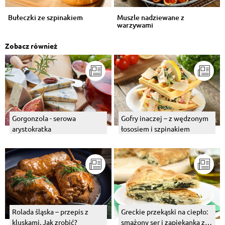
Bułeczki ze szpinakiem
Muszle nadziewane z
warzywami
Zobacz również
Gorgonzola - serowa
Gofry inaczej – z wędzonym
arystokratka
łososiem i szpinakiem
Rolada śląska – przepis z
Greckie przekąski na ciepło:
kluskami. Jak zrobić?
smażony ser i zapiekanka z