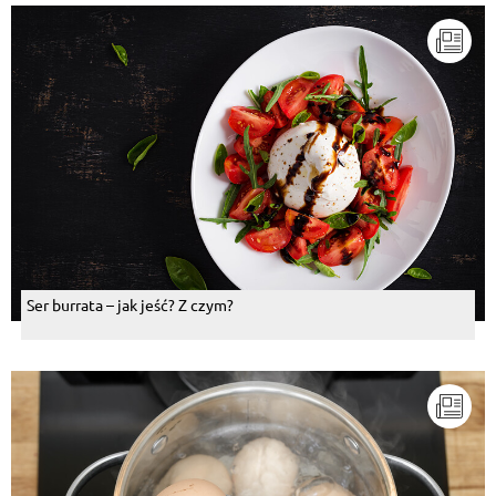
Ser burrata – jak jeść? Z czym?