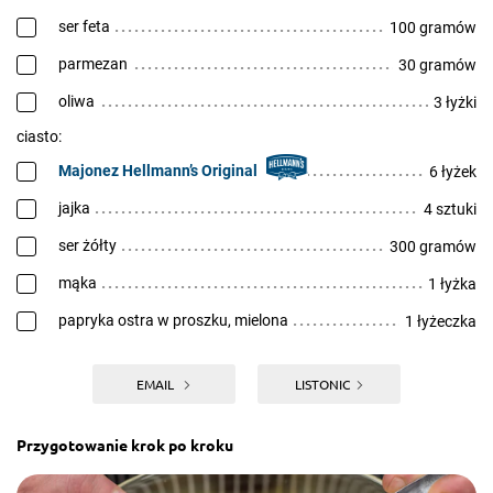
ser feta
100 gramów
parmezan
30 gramów
oliwa
3 łyżki
ciasto:
Majonez Hellmann’s Original
6 łyżek
jajka
4 sztuki
ser żółty
300 gramów
mąka
1 łyżka
papryka ostra w proszku, mielona
1 łyżeczka
EMAIL
LISTONIC
Przygotowanie krok po kroku