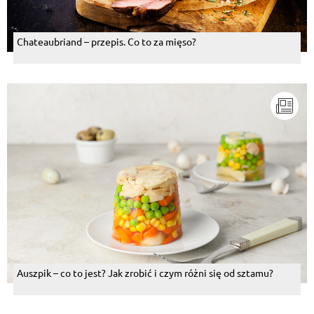
Chateaubriand – przepis. Co to za mięso?
Auszpik – co to jest? Jak zrobić i czym różni się od sztamu?