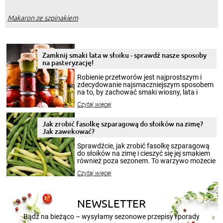
Makaron ze szpinakiem
Zamknij smaki lata w słoiku - sprawdź nasze sposoby
na pasteryzację!
Robienie przetworów jest najprostszym i
zdecydowanie najsmaczniejszym sposobem
na to, by zachować smaki wiosny, lata i
jesieni na dłużej. Można robić setki zdjęć
Czytaj więcej
krajobrazów, by cieszyć nimi oko w sezonie
zimowym, ale to smaczny posiłek pozwoli w
pełni poczuć atmosferę cieplejszych
Jak zrobić fasolkę szparagową do słoików na zimę?
miesięcy. Przygotowanie słoików ze
Jak zawekować?
smakowitą zawartością musi obejmować
patenty, które pozwolą zachować świeżość
Sprawdźcie, jak zrobić fasolkę szparagową
przetworów.
do słoików na zimę i cieszyć się jej smakiem
również poza sezonem. To warzywo możecie
wekować na wiele sposobów. Wykorzystajcie
Czytaj więcej
nasze propozycje!
NEWSLETTER
Bądź na bieżąco – wysyłamy sezonowe przepisy i porady