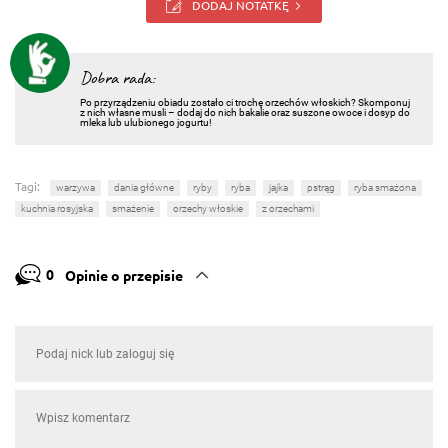
DODAJ NOTATKĘ
Dobra rada:
Po przyrządzeniu obiadu zostało ci trochę orzechów włoskich? Skomponuj
z nich własne musli – dodaj do nich bakalie oraz suszone owoce i dosyp do
mleka lub ulubionego jogurtu!
Tagi:
warzywa
dania główne
ryby
ryba
jajka
pstrąg
ryba smażona
kuchnia rosyjska
smażenie
orzechy włoskie
z orzechami
0
Opinie o przepisie