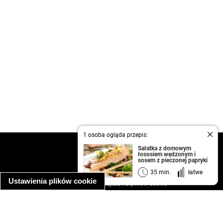
1 osoba ogląda przepis:
kontakt
Sałatka z domowym
łososiem wędzonym i
regulamin
sosem z pieczonej papryki
informacja o prywatności
35 min.
łatwe
Ustawienia plików cookie
informacja o wykorzystaniu plików cookie
ułatwienia dostępu
Najpopularniejsze przepisy