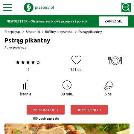
ZAPISZ SIĘ
NEWSLETTER - Otrzymuj sezonowe przepisy i porady
Przepisy.pl
Składniki
Rośliny przyszłości
Pstrąg pikantny
Pstrąg pikantny
Autor:
przepisy.pl
6
151 os.
średnie
30 min.
5 os.
POBIERZ PDF
UDOSTĘPNIJ
100 osób zapisało