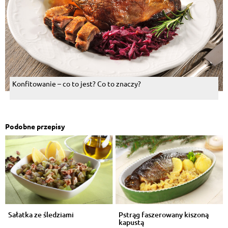
Konfitowanie – co to jest? Co to znaczy?
Podobne przepisy
Sałatka ze śledziami
Pstrąg faszerowany kiszoną
kapustą