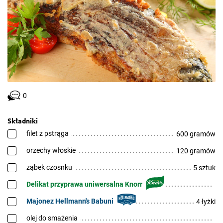
0
Składniki
filet z pstrąga
600 gramów
orzechy włoskie
120 gramów
ząbek czosnku
5 sztuk
Delikat przyprawa uniwersalna Knorr
Majonez Hellmann's Babuni
4 łyżki
olej do smażenia