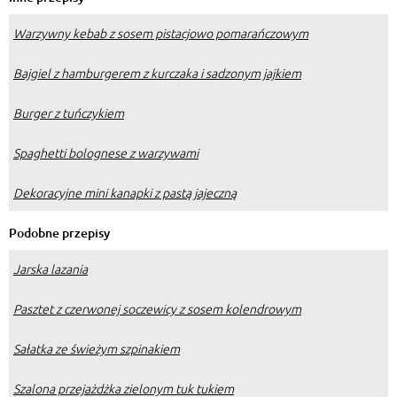
Warzywny kebab z sosem pistacjowo pomarańczowym
Bajgiel z hamburgerem z kurczaka i sadzonym jajkiem
Burger z tuńczykiem
Spaghetti bolognese z warzywami
Dekoracyjne mini kanapki z pastą jajeczną
Podobne przepisy
Jarska lazania
Pasztet z czerwonej soczewicy z sosem kolendrowym
Sałatka ze świeżym szpinakiem
Szalona przejażdżka zielonym tuk tukiem