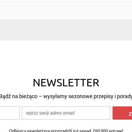
NEWSLETTER
Bądź na bieżąco – wysyłamy sezonowe przepisy i porad
Z
Odbiorcy newslettera przyrządzili już ponad
260 000 potraw!