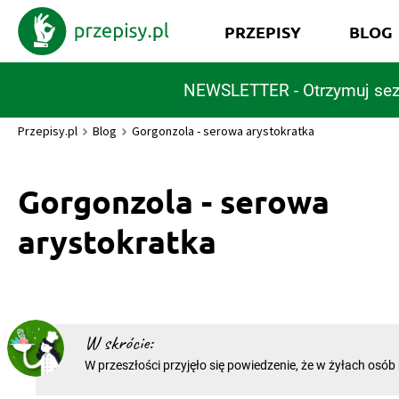
PRZEPISY
BLOG
NEWSLETTER - Otrzymuj sez
Przepisy.pl
Blog
Gorgonzola - serowa arystokratka
Gorgonzola - serowa
arystokratka
W skrócie:
W przeszłości przyjęło się powiedzenie, że w żyłach osób
wyższych sfer, płynie błękitna krew. Delikatna, jasna cera
widoczne na niej żyły były znakiem rozpoznawczym czło