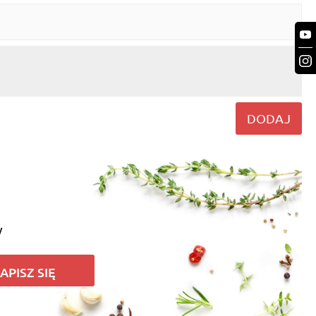
DODAJ
y
APISZ SIĘ