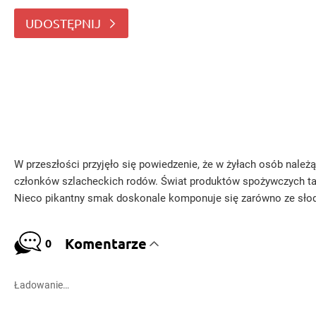
rodów. Świat produktów spożywczych także ma
UDOSTĘPNIJ
W przeszłości przyjęło się powiedzenie, że w żyłach osób należą
członków szlacheckich rodów. Świat produktów spożywczych tak
Nieco pikantny smak doskonale komponuje się zarówno ze słodk
Komentarze
0
Ładowanie…