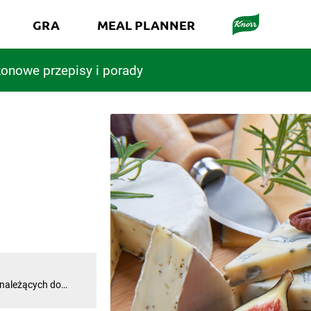
GRA
MEAL PLANNER
onowe przepisy i porady
 należących do
 i wyraźnie
nków szlacheckich