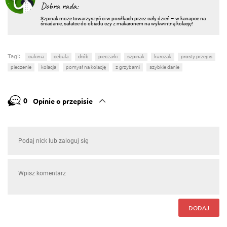
Dobra rada:
Szpinak może towarzyszyć ci w posiłkach przez cały dzień – w kanapce na
śniadanie, sałatce do obiadu czy z makaronem na wykwintną kolację!
Tagi:
cukinia
cebula
drób
pieczarki
szpinak
kurczak
prosty przepis
pieczenie
kolacja
pomysł na kolację
z grzybami
szybkie danie
0
Opinie o przepisie
DODAJ