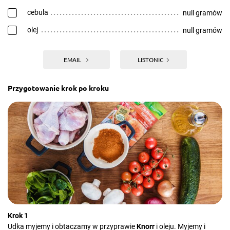
cebula
null gramów
olej
null gramów
EMAIL
LISTONIC
Przygotowanie krok po kroku
Krok 1
Udka myjemy i obtaczamy w przyprawie
Knorr
i oleju. Myjemy i