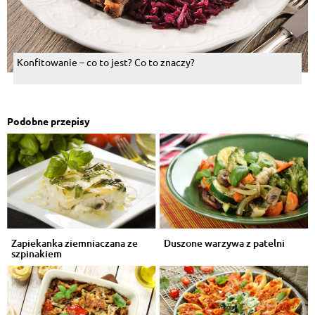
Konfitowanie – co to jest? Co to znaczy?
Podobne przepisy
Zapiekanka ziemniaczana ze
Duszone warzywa z patelni
szpinakiem