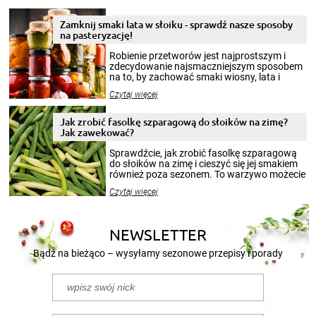
Zamknij smaki lata w słoiku - sprawdź nasze sposoby
na pasteryzację!
Robienie przetworów jest najprostszym i
zdecydowanie najsmaczniejszym sposobem
na to, by zachować smaki wiosny, lata i
jesieni na dłużej. Można robić setki zdjęć
Czytaj więcej
krajobrazów, by cieszyć nimi oko w sezonie
zimowym, ale to smaczny posiłek pozwoli w
pełni poczuć atmosferę cieplejszych
Jak zrobić fasolkę szparagową do słoików na zimę?
miesięcy. Przygotowanie słoików ze
Jak zawekować?
smakowitą zawartością musi obejmować
patenty, które pozwolą zachować świeżość
Sprawdźcie, jak zrobić fasolkę szparagową
przetworów.
do słoików na zimę i cieszyć się jej smakiem
również poza sezonem. To warzywo możecie
wekować na wiele sposobów. Wykorzystajcie
Czytaj więcej
nasze propozycje!
NEWSLETTER
Bądź na bieżąco – wysyłamy sezonowe przepisy i porady