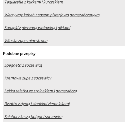
Tagliatelle z kurkami i kurczakiem
Warzywny kebab z sosem pistacjowo pomarańczowym
Kanapki z pieczoną wołowiną i piklami
Włoska zupa minestrone
Podobne przepisy
Spaghetti z soczewicą
Kremowa zupa z soczewicy
Lekka sałatka ze szpinakiem i pomarańczą
Risotto z dynią i słodkimi ziemniakami
Sałatka z kaszą bulgur i soczewicą