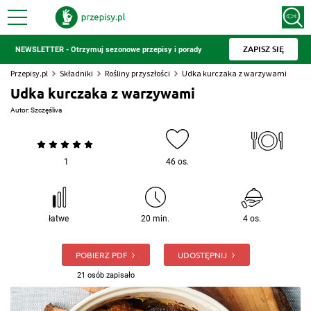
ZAPISZ SIĘ
NEWSLETTER - Otrzymuj sezonowe przepisy i porady
Przepisy.pl
Składniki
Rośliny przyszłości
Udka kurczaka z warzywami
Udka kurczaka z warzywami
Autor:
Szczęśliva
1
46 os.
łatwe
20 min.
4 os.
POBIERZ PDF
UDOSTĘPNIJ
21 osób zapisało