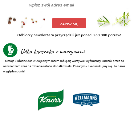
ZAPISZ SIĘ
Odbiorcy newslettera przyrządzili już ponad
260 000 potraw!
Udka kurczaka z warzywami
To moje ulubione danie! Za jednym razem robią się warzywa i wyśmienity kurczak przez co
oszczędzam czas na robienie sałatki, dodatków etc. Poza tym - nie oszukujmy się. To danie
wygląda cudnie!