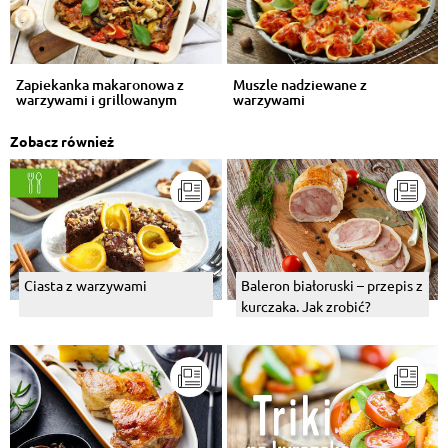
Zapiekanka makaronowa z
Muszle nadziewane z
warzywami i grillowanym
warzywami
kurczakiem
Zobacz również
Ciasta z warzywami
Baleron białoruski – przepis z
kurczaka. Jak zrobić?