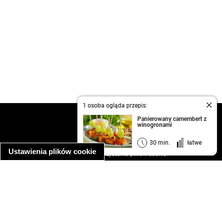
1 osoba ogląda przepis:
kontakt
Panierowany camembert z
winogronami
regulamin
informacja o prywatności
30 min.
łatwe
Ustawienia plików cookie
informacja o wykorzystaniu plików cookie
ułatwienia dostępu
Najpopularniejsze przepisy
spaghetti bolognese
makaron z kurczakiem w sosie śmietanowym