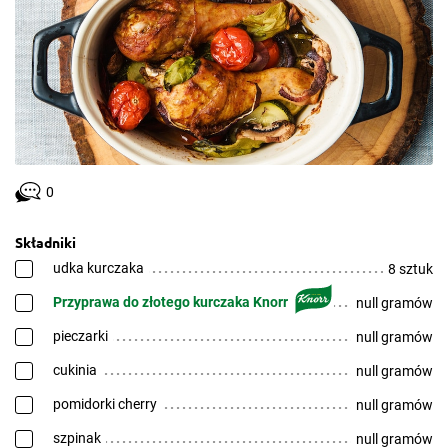
0
Składniki
udka kurczaka
8 sztuk
Przyprawa do złotego kurczaka Knorr
null gramów
pieczarki
null gramów
cukinia
null gramów
pomidorki cherry
null gramów
szpinak
null gramów