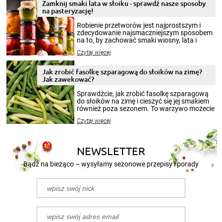
Zamknij smaki lata w słoiku - sprawdź nasze sposoby
na pasteryzację!
Robienie przetworów jest najprostszym i
zdecydowanie najsmaczniejszym sposobem
na to, by zachować smaki wiosny, lata i
jesieni na dłużej. Można robić setki zdjęć
Czytaj więcej
krajobrazów, by cieszyć nimi oko w sezonie
zimowym, ale to smaczny posiłek pozwoli w
pełni poczuć atmosferę cieplejszych
Jak zrobić fasolkę szparagową do słoików na zimę?
miesięcy. Przygotowanie słoików ze
Jak zawekować?
smakowitą zawartością musi obejmować
patenty, które pozwolą zachować świeżość
Sprawdźcie, jak zrobić fasolkę szparagową
przetworów.
do słoików na zimę i cieszyć się jej smakiem
również poza sezonem. To warzywo możecie
wekować na wiele sposobów. Wykorzystajcie
Czytaj więcej
nasze propozycje!
NEWSLETTER
Bądź na bieżąco – wysyłamy sezonowe przepisy i porady