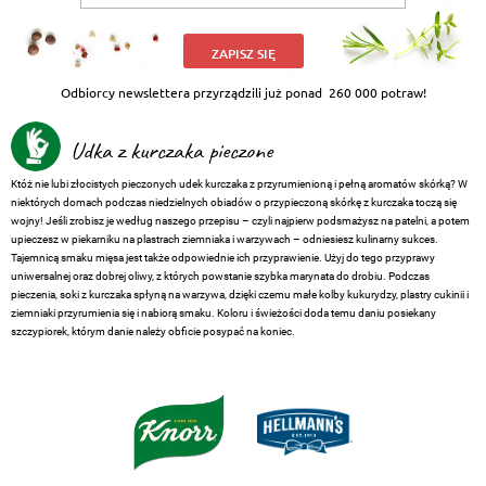
ZAPISZ SIĘ
Odbiorcy newslettera przyrządzili już ponad
260 000 potraw!
Udka z kurczaka pieczone
Któż nie lubi złocistych pieczonych udek kurczaka z przyrumienioną i pełną aromatów skórką? W
niektórych domach podczas niedzielnych obiadów o przypieczoną skórkę z kurczaka toczą się
wojny! Jeśli zrobisz je według naszego przepisu – czyli najpierw podsmażysz na patelni, a potem
upieczesz w piekarniku na plastrach ziemniaka i warzywach – odniesiesz kulinarny sukces.
Tajemnicą smaku mięsa jest także odpowiednie ich przyprawienie. Użyj do tego przyprawy
uniwersalnej oraz dobrej oliwy, z których powstanie szybka marynata do drobiu. Podczas
pieczenia, soki z kurczaka spłyną na warzywa, dzięki czemu małe kolby kukurydzy, plastry cukinii i
ziemniaki przyrumienia się i nabiorą smaku. Koloru i świeżości doda temu daniu posiekany
szczypiorek, którym danie należy obficie posypać na koniec.