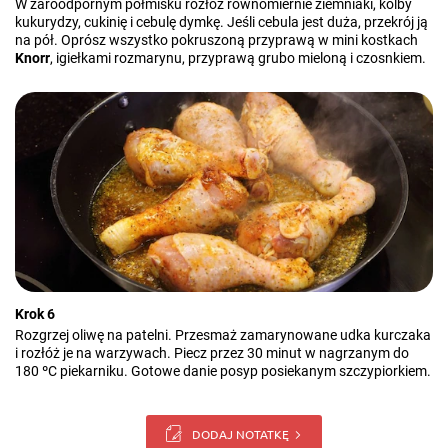
W żaroodpornym półmisku rozłóż równomiernie ziemniaki, kolby
kukurydzy, cukinię i cebulę dymkę. Jeśli cebula jest duża, przekrój ją
na pół. Oprósz wszystko pokruszoną przyprawą w mini kostkach
Knorr
, igiełkami rozmarynu, przyprawą grubo mieloną i czosnkiem.
Krok 6
Rozgrzej oliwę na patelni. Przesmaż zamarynowane udka kurczaka
i rozłóż je na warzywach. Piecz przez 30 minut w nagrzanym do
180 ºC piekarniku. Gotowe danie posyp posiekanym szczypiorkiem.
DODAJ NOTATKĘ