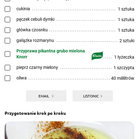
cukinia
1 sztuka
pęczek cebuli dymki
1 sztuka
główka czosnku
1 sztuka
gałązka rozmarynu
2 sztuki
Przyprawa pikantna grubo mielona
Knorr
1 łyżeczka
pieprz czarny mielony
1 szczypta
oliwa
40 mililitrów
EMAIL
LISTONIC
Przygotowanie krok po kroku