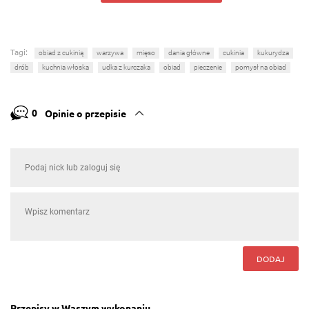
Tagi:
obiad z cukinią
warzywa
mięso
dania główne
cukinia
kukurydza
drób
kuchnia włoska
udka z kurczaka
obiad
pieczenie
pomysł na obiad
0
Opinie o przepisie
DODAJ
Przepisy w Waszym wykonaniu