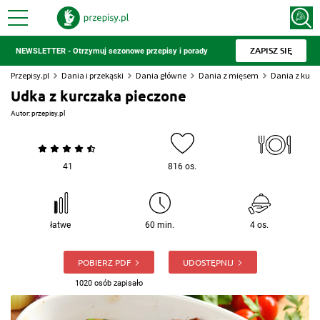
ZAPISZ SIĘ
NEWSLETTER - Otrzymuj sezonowe przepisy i porady
Przepisy.pl
Dania i przekąski
Dania główne
Dania z mięsem
Dania z kur
Udka z kurczaka pieczone
Autor:
przepisy.pl
41
816 os.
łatwe
60 min.
4 os.
POBIERZ PDF
UDOSTĘPNIJ
1020 osób zapisało