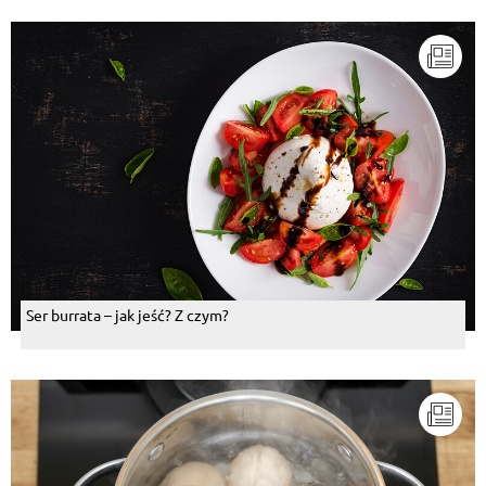
Ser burrata – jak jeść? Z czym?