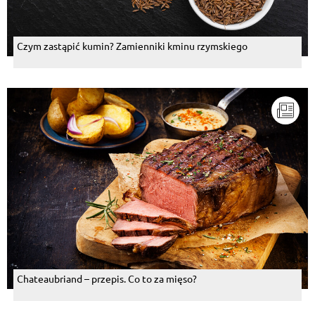
Czym zastąpić kumin? Zamienniki kminu rzymskiego
Chateaubriand – przepis. Co to za mięso?