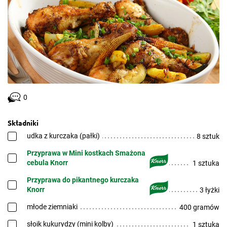
0
Składniki
udka z kurczaka (pałki)
8 sztuk
Przyprawa w Mini kostkach Smażona
cebula Knorr
1 sztuka
Przyprawa do pikantnego kurczaka
Knorr
3 łyżki
młode ziemniaki
400 gramów
słoik kukurydzy (mini kolby)
1 sztuka