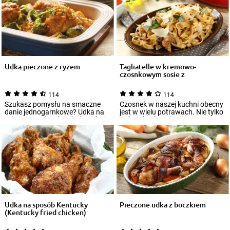
Udka pieczone z ryżem
Tagliatelle w kremowo-
czosnkowym sosie z
grillowanym kurczak...
114
114
Szukasz pomysłu na smaczne
Czosnek w naszej kuchni obecny
danie jednogarnkowe? Udka na
jest w wielu potrawach. Nie tylko
ryżu to strzał w dziesiątkę! Aby je
Polacy kochają to warzywo.
przyg...
Włosk...
Udka na sposób Kentucky
Pieczone udka z boczkiem
(Kentucky fried chicken)