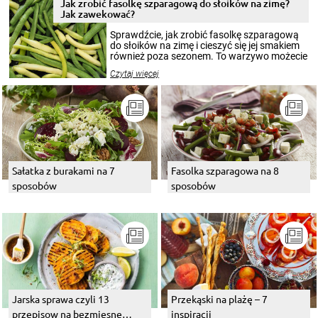
pełni poczuć atmosferę cieplejszych
Jak zrobić fasolkę szparagową do słoików na zimę?
miesięcy. Przygotowanie słoików ze
Jak zawekować?
smakowitą zawartością musi obejmować
patenty, które pozwolą zachować świeżość
Sprawdźcie, jak zrobić fasolkę szparagową
przetworów.
do słoików na zimę i cieszyć się jej smakiem
również poza sezonem. To warzywo możecie
wekować na wiele sposobów. Wykorzystajcie
Czytaj więcej
nasze propozycje!
Sałatka z burakami na 7
Fasolka szparagowa na 8
sposobów
sposobów
Jarska sprawa czyli 13
Przekąski na plażę – 7
przepisow na bezmiesne
inspiracji