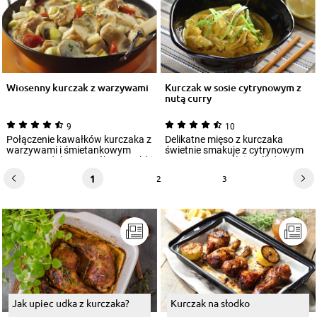
Wiosenny kurczak z warzywami
Kurczak w sosie cytrynowym z
nutą curry
9
10
Połączenie kawałków kurczaka z
Delikatne mięso z kurczaka
warzywami i śmietankowym
świetnie smakuje z cytrynowym
sosem to dobry sposób na szybki
sosem. Szczególnie jeśli dodasz
i smaczny...
nutkę cu...
1
2
3
Jak upiec udka z kurczaka?
Kurczak na słodko