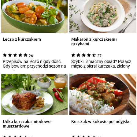
Leczo z kurczakiem
Makaron z kurczakiem i
grzybami
26
27
Przepisów na leczo nigdy dość.
Szybki i smaczny obiad? Połącz
Gdy bowiem przychodzi sezon na
mięso z piersi kurczaka, zielony
pomidory, paprykę i cuknie, jemy
groszek i grzybowy sos, a
je...
otrzyma...
Udka kurczaka miodowo-
Kurczak w kokosie po indyjsku
musztardowe