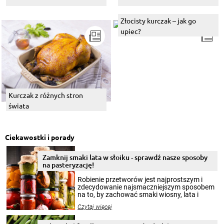
Złocisty kurczak – jak go
upiec?
Kurczak z różnych stron
świata
Ciekawostki i porady
Zamknij smaki lata w słoiku - sprawdź nasze sposoby
na pasteryzację!
Robienie przetworów jest najprostszym i
zdecydowanie najsmaczniejszym sposobem
na to, by zachować smaki wiosny, lata i
jesieni na dłużej. Można robić setki zdjęć
Czytaj więcej
krajobrazów, by cieszyć nimi oko w sezonie
zimowym, ale to smaczny posiłek pozwoli w