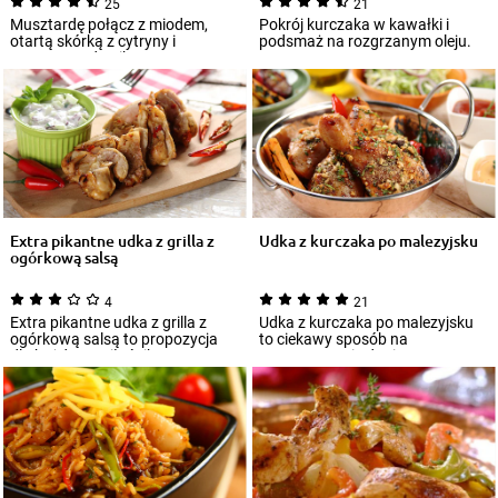
25
21
Musztardę połącz z miodem,
Pokrój kurczaka w kawałki i
otartą skórką z cytryny i
podsmaż na rozgrzanym oleju.
Przyprawą do pikantnego
kurczaka Knorr, któr...
Extra pikantne udka z grilla z
Udka z kurczaka po malezyjsku
ogórkową salsą
4
21
Extra pikantne udka z grilla z
Udka z kurczaka po malezyjsku
ogórkową salsą to propozycja
to ciekawy sposób na
dla każdego miłośnika
przygotowanie dania
wyrazistych poł...
obiadowego. Sekret tej pot...