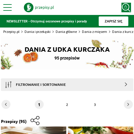
ZAPISZ SIĘ
NEWSLETTER - Otrzymuj sezonowe przepisy i porady
Przepisy.pl
Dania i przekąski
Dania główne
Dania z mięsem
Dania z kurc
DANIA Z UDKA KURCZAKA
95 przepisów
FILTROWANIE I SORTOWANIE
1
2
3
Przepisy
(95)