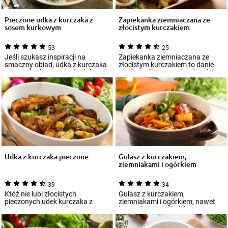
Pieczone udka z kurczaka z
Zapiekanka ziemniaczana ze
sosem kurkowym
złocistym kurczakiem
53
25
Jeśli szukasz inspiracji na
Zapiekanka ziemniaczana ze
smaczny obiad, udka z kurczaka
złocistym kurczakiem to danie
w sosie kurkowym będą dobrym
nieskomplikowane, bardzo dobre
rozwiązan...
na codzie...
Udka z kurczaka pieczone
Gulasz z kurczakiem,
ziemniakami i ogórkiem
39
34
Któż nie lubi złocistych
Gulasz z kurczakiem,
pieczonych udek kurczaka z
ziemniakami i ogórkiem, nawet
przyrumienioną i pełną
bez żadnych dodatków stanowi
aromatów skórką? W nie...
smaczne danie obi...