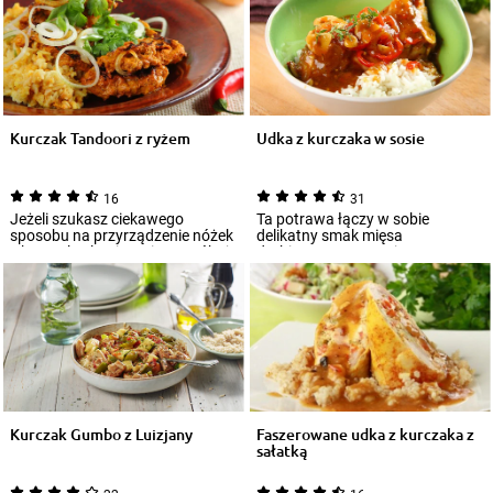
Kurczak Tandoori z ryżem
Udka z kurczaka w sosie
16
31
Jeżeli szukasz ciekawego
Ta potrawa łączy w sobie
sposobu na przyrządzenie nóżek
delikatny smak mięsa
z kurczaka, koniecznie wypróbuj
drobiowego z wyrazistym
przepis n...
aromatem sosu. Pikantne udk...
Kurczak Gumbo z Luizjany
Faszerowane udka z kurczaka z
sałatką