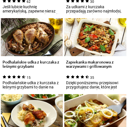
62
30
Jeśli lubicie kuchnię
Za udkami z kurczaka
amerykańską, zapewne nieraz
przepadają zarówno najmłodsi,
testowaliście chrupiące kurczaki.
jak i dorośli. Jak przygotować je
Kurczak Kentu...
jednak w nie...
Podhalańskie udka z kurczaka z
Zapiekanka makaronowa z
leśnymi grzybami
warzywami i grillowanym
kurczakiem
15
35
Podhalańskie udka z kurczaka z
Dzięki poniższemu przepisowi
leśnymi grzybami to danie na
przygotujesz danie, które jest
wiele okazji. Mięso drobiowe
proste i jednocześnie wyjątkowo
duszone...
smacz...