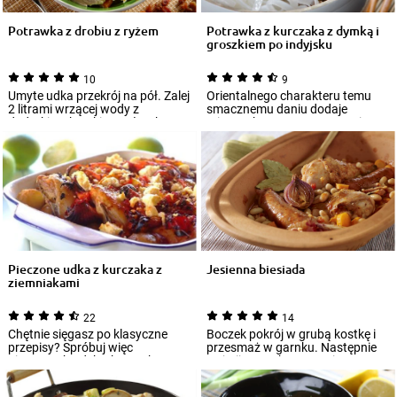
Potrawka z drobiu z ryżem
Potrawka z kurczaka z dymką i
groszkiem po indyjsku
10
9
Umyte udka przekrój na pół. Zalej
Orientalnego charakteru temu
2 litrami wrzącej wody z
smacznemu daniu dodaje
dodatkiem kostki Rosołu z kury
mieszanka przypraw. W sosie
Knorr...
wyczuć można kard...
Pieczone udka z kurczaka z
Jesienna biesiada
ziemniakami
22
14
Chętnie sięgasz po klasyczne
Boczek pokrój w grubą kostkę i
przepisy? Spróbuj więc
przesmaż w garnku. Następnie
pieczonych udek z kurczaka z
wyjmij z garnka na papierowy
ziemniakami. Żeb...
ręcznik...