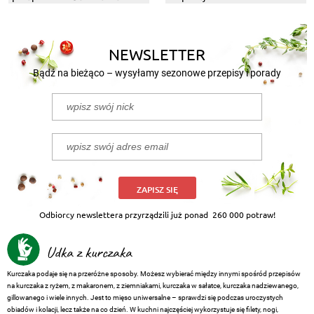
dania z grilla
NEWSLETTER
Bądź na bieżąco – wysyłamy sezonowe przepisy i porady
ZAPISZ SIĘ
Odbiorcy newslettera przyrządzili już ponad
260 000 potraw!
Udka z kurczaka
Kurczaka podaje się na przeróżne sposoby. Możesz wybierać między innymi spośród przepisów
na kurczaka z ryżem, z makaronem, z ziemniakami, kurczaka w sałatce, kurczaka nadziewanego,
gillowanego i wiele innych. Jest to mięso uniwersalne – sprawdzi się podczas uroczystych
obiadów i kolacji, lecz także na co dzień. W kuchni najczęściej wykorzystuje się filety, nogi,