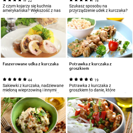
22
16
Z czym kojarzy się kuchnia
Szukasz sposobu na
amerykańska? Większość z nas
przyrządzenie udek z kurczaka?
odpowie: burger, frytki, stek. Pora
Jeśli zazwyczaj smażysz je lub
to zm...
zapiekasz, sięgn...
Faszerowane udka z kurczaka
Potrawka z kurczaka z
groszkiem
44
19
Sakiewki z kurczaka, nadziewane
Potrawka z kurczaka z
mieloną wieprzowiną i innymi
groszkiem to danie, które
dodatkami, to smaczny sposób
powinieneś zapisać w kategorii
na poda...
„ulubione” w swoic...