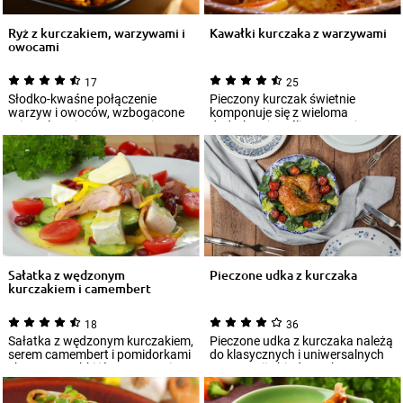
Ryż z kurczakiem, warzywami i
Kawałki kurczaka z warzywami
owocami
17
25
Słodko-kwaśne połączenie
Pieczony kurczak świetnie
warzyw i owoców, wzbogacone
komponuje się z wieloma
orientalnymi przyprawami, to
dodatkami. Jeśli przygotujesz go
doskonała propo...
z dużą ilością...
Sałatka z wędzonym
Pieczone udka z kurczaka
kurczakiem i camembert
18
36
Sałatka z wędzonym kurczakiem,
Pieczone udka z kurczaka należą
serem camembert i pomidorkami
do klasycznych i uniwersalnych
cherry to szybki i łatwy przepis
propozycji obiadowych. To
na...
mięso, k...