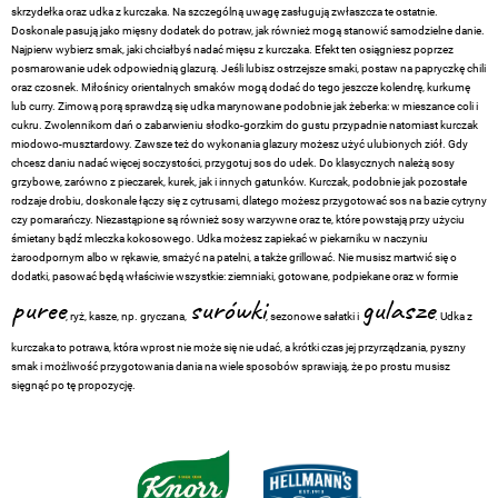
skrzydełka oraz udka z kurczaka. Na szczególną uwagę zasługują zwłaszcza te ostatnie.
Doskonale pasują jako mięsny dodatek do potraw, jak również mogą stanowić samodzielne danie.
Najpierw wybierz smak, jaki chciałbyś nadać mięsu z kurczaka. Efekt ten osiągniesz poprzez
posmarowanie udek odpowiednią glazurą. Jeśli lubisz ostrzejsze smaki, postaw na papryczkę chili
oraz czosnek. Miłośnicy orientalnych smaków mogą dodać do tego jeszcze kolendrę, kurkumę
lub curry. Zimową porą sprawdzą się udka marynowane podobnie jak żeberka: w mieszance coli i
cukru. Zwolennikom dań o zabarwieniu słodko-gorzkim do gustu przypadnie natomiast kurczak
miodowo-musztardowy. Zawsze też do wykonania glazury możesz użyć ulubionych ziół. Gdy
chcesz daniu nadać więcej soczystości, przygotuj sos do udek. Do klasycznych należą sosy
grzybowe, zarówno z pieczarek, kurek, jak i innych gatunków. Kurczak, podobnie jak pozostałe
rodzaje drobiu, doskonale łączy się z cytrusami, dlatego możesz przygotować sos na bazie cytryny
czy pomarańczy. Niezastąpione są również sosy warzywne oraz te, które powstają przy użyciu
śmietany bądź mleczka kokosowego. Udka możesz zapiekać w piekarniku w naczyniu
żaroodpornym albo w rękawie, smażyć na patelni, a także grillować. Nie musisz martwić się o
dodatki, pasować będą właściwie wszystkie: ziemniaki, gotowane, podpiekane oraz w formie
puree
surówki
gulasze
, ryż, kasze, np. gryczana,
, sezonowe sałatki i
. Udka z
kurczaka to potrawa, która wprost nie może się nie udać, a krótki czas jej przyrządzania, pyszny
smak i możliwość przygotowania dania na wiele sposobów sprawiają, że po prostu musisz
sięgnąć po tę propozycję.