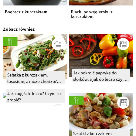
Bogracz z kurczakiem
Placki po węgiersku z
kurczakiem
Zobacz również
Jak pokroić paprykę do
Sałatka z kurczakiem,
słoików, a jak do leczo czy na
łososiem, a może chorizo?
grilla?
Wybierz swój numer 1!
Jak zagęścić leczo? Czym to
zrobić?
Sałatki z kurczakiem