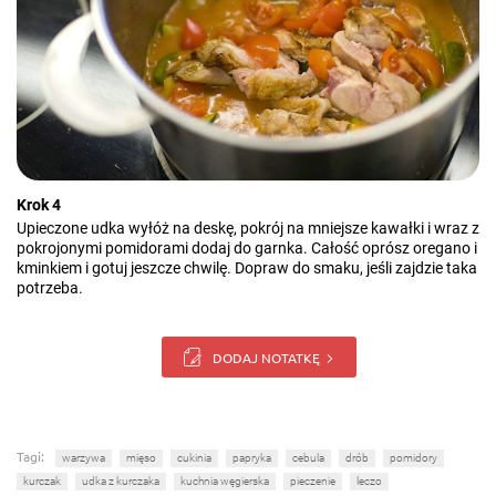
Krok 4
Upieczone udka wyłóż na deskę, pokrój na mniejsze kawałki i wraz z
pokrojonymi pomidorami dodaj do garnka. Całość oprósz oregano i
kminkiem i gotuj jeszcze chwilę. Dopraw do smaku, jeśli zajdzie taka
potrzeba.
DODAJ NOTATKĘ
Tagi:
warzywa
mięso
cukinia
papryka
cebula
drób
pomidory
kurczak
udka z kurczaka
kuchnia węgierska
pieczenie
leczo