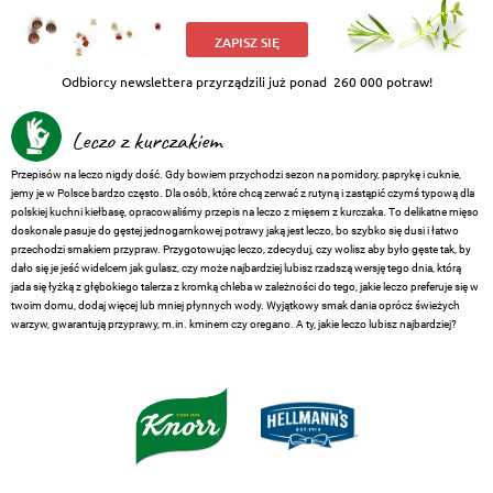
ZAPISZ SIĘ
Odbiorcy newslettera przyrządzili już ponad
260 000 potraw!
Leczo z kurczakiem
Przepisów na leczo nigdy dość. Gdy bowiem przychodzi sezon na pomidory, paprykę i cuknie,
jemy je w Polsce bardzo często. Dla osób, które chcą zerwać z rutyną i zastąpić czymś typową dla
polskiej kuchni kiełbasę, opracowaliśmy przepis na leczo z mięsem z kurczaka. To delikatne mięso
doskonale pasuje do gęstej jednogarnkowej potrawy jaką jest leczo, bo szybko się dusi i łatwo
przechodzi smakiem przypraw. Przygotowując leczo, zdecyduj, czy wolisz aby było gęste tak, by
dało się je jeść widelcem jak gulasz, czy może najbardziej lubisz rzadszą wersję tego dnia, którą
jada się łyżką z głębokiego talerza z kromką chleba w zależności do tego, jakie leczo preferuje się w
twoim domu, dodaj więcej lub mniej płynnych wody. Wyjątkowy smak dania oprócz świeżych
warzyw, gwarantują przyprawy, m.in. kminem czy oregano. A ty, jakie leczo lubisz najbardziej?