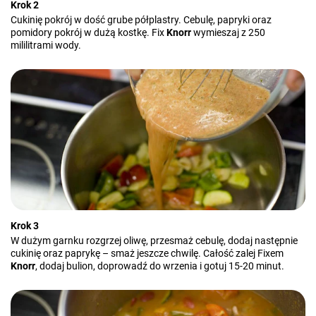
Krok 2
Cukinię pokrój w dość grube półplastry. Cebulę, papryki oraz
pomidory pokrój w dużą kostkę. Fix
Knorr
wymieszaj z 250
mililitrami wody.
Krok 3
W dużym garnku rozgrzej oliwę, przesmaż cebulę, dodaj następnie
cukinię oraz paprykę – smaż jeszcze chwilę. Całość zalej Fixem
Knorr
, dodaj bulion, doprowadź do wrzenia i gotuj 15-20 minut.