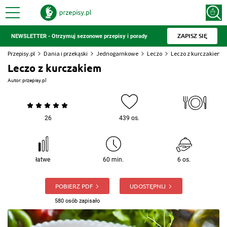
ZAPISZ SIĘ
NEWSLETTER - Otrzymuj sezonowe przepisy i porady
Przepisy.pl
Dania i przekąski
Jednogarnkowe
Leczo
Leczo z kurczakiem
Leczo z kurczakiem
Autor:
przepisy.pl
26
439 os.
łatwe
60 min.
6 os.
POBIERZ PDF
UDOSTĘPNIJ
580 osób zapisało