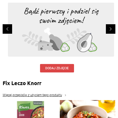
DODAJ ZDJĘCIE
Fix Leczo Knorr
Więcej przepisów z użyciem tego produktu