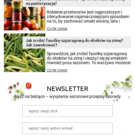
na pasteryzację!
Robienie przetworów jest najprostszym i
zdecydowanie najsmaczniejszym sposobem
na to, by zachować smaki wiosny, lata i
jesieni na dłużej. Można robić setki zdjęć
Czytaj więcej
krajobrazów, by cieszyć nimi oko w sezonie
zimowym, ale to smaczny posiłek pozwoli w
pełni poczuć atmosferę cieplejszych
Jak zrobić fasolkę szparagową do słoików na zimę?
miesięcy. Przygotowanie słoików ze
Jak zawekować?
smakowitą zawartością musi obejmować
patenty, które pozwolą zachować świeżość
Sprawdźcie, jak zrobić fasolkę szparagową
przetworów.
do słoików na zimę i cieszyć się jej smakiem
również poza sezonem. To warzywo możecie
wekować na wiele sposobów. Wykorzystajcie
Czytaj więcej
nasze propozycje!
NEWSLETTER
Bądź na bieżąco – wysyłamy sezonowe przepisy i porady