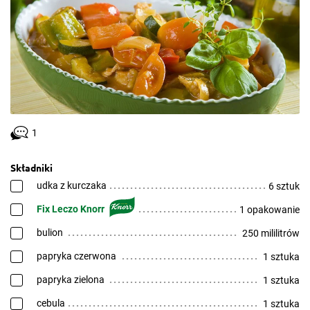
1
Składniki
udka z kurczaka
6 sztuk
Fix Leczo Knorr
1 opakowanie
bulion
250 mililitrów
papryka czerwona
1 sztuka
papryka zielona
1 sztuka
cebula
1 sztuka