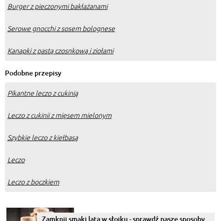
Burger z pieczonymi bakłażanami
Serowe gnocchi z sosem bolognese
Kanapki z pastą czosnkową i ziołami
Podobne przepisy
Pikantne leczo z cukinią
Leczo z cukinii z mięsem mielonym
Szybkie leczo z kiełbasą
Leczo
Leczo z boczkiem
Zamknij smaki lata w słoiku - sprawdź nasze sposoby