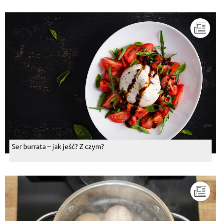
:)
Odpowiedz
Ann
, 08.10.2021
I co robić ze skondensowanym mlekiem ?? Któro 2h
się gotuje
Odpowiedz
Odpowiedzi (1)
Ewa
, 11.07.2021
Z czego powstaje masa karmelowa wymieniona w
Kroku 6?
Odpowiedz
Ser burrata – jak jeść? Z czym?
Odpowiedzi (1)
Pokaż więcej komentarzy