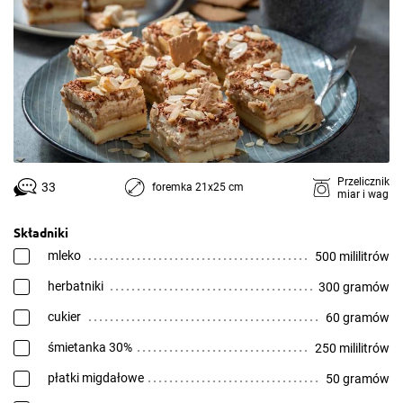
Przelicznik
33
foremka 21x25 cm
miar i wag
Składniki
mleko
500 mililitrów
herbatniki
300 gramów
cukier
60 gramów
śmietanka 30%
250 mililitrów
płatki migdałowe
50 gramów