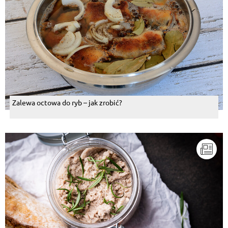
Ola Nowak
, 22.12.2021
Ciasto jest przepyszne, ale bardzo słodkie. Jeśli ktoś
chciałby przełamać słodki smak budyniu i kajmaku,
polecam zrobić dodatkową warstwę i przełożyć ją
kwaśnym dżemem - np czerwona porzeczka. Dodaje
charakteru i przełamuje słodkość ciasta. Polecam!
Odpowiedz
Grażyna Bobicz
, 19.12.2021
Tak* Moje ulubione :) Ja zamiast gotowanego
budyniu używam kremu do karpatki ,wystarczy ubić z
Zalewa octowa do ryb – jak zrobić?
mlekiem i gotowe. Nie gotuję również mleka w
puszce tylko kupuję gotową masę kajmakową.
Ciasto jest tak samo pyszne ale robi się szybciej i jest
lżejsze. :)
Odpowiedz
Kinga
, 13.12.2021
TAK. Uwielbiam 3 bita na herbatnikach. Ja lunię użyć
herbatników maślanych i daję po prostu masę
krówkową a potem budyniową czasem dodaję do
niej kakao. Górę posypuję gorzką czekoladą lub
gorzkim kakao.
Odpowiedz