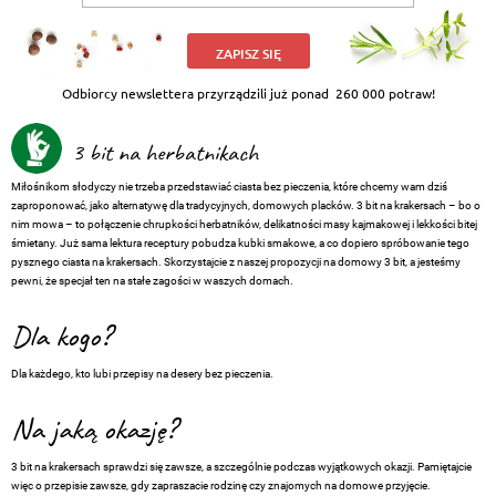
ZAPISZ SIĘ
Odbiorcy newslettera przyrządzili już ponad
260 000 potraw!
3 bit na herbatnikach
Miłośnikom słodyczy nie trzeba przedstawiać ciasta bez pieczenia, które chcemy wam dziś
zaproponować, jako alternatywę dla tradycyjnych, domowych placków. 3 bit na krakersach – bo o
nim mowa – to połączenie chrupkości herbatników, delikatności masy kajmakowej i lekkości bitej
śmietany. Już sama lektura receptury pobudza kubki smakowe, a co dopiero spróbowanie tego
pysznego ciasta na krakersach. Skorzystajcie z naszej propozycji na domowy 3 bit, a jesteśmy
pewni, że specjał ten na stałe zagości w waszych domach.
Dla kogo?
Dla każdego, kto lubi przepisy na desery bez pieczenia.
Na jaką okazję?
3 bit na krakersach sprawdzi się zawsze, a szczególnie podczas wyjątkowych okazji. Pamiętajcie
więc o przepisie zawsze, gdy zapraszacie rodzinę czy znajomych na domowe przyjęcie.