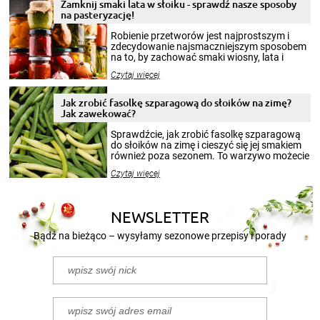
Zamknij smaki lata w słoiku - sprawdź nasze sposoby
na pasteryzację!
Robienie przetworów jest najprostszym i
zdecydowanie najsmaczniejszym sposobem
na to, by zachować smaki wiosny, lata i
jesieni na dłużej. Można robić setki zdjęć
Czytaj więcej
krajobrazów, by cieszyć nimi oko w sezonie
zimowym, ale to smaczny posiłek pozwoli w
pełni poczuć atmosferę cieplejszych
Jak zrobić fasolkę szparagową do słoików na zimę?
miesięcy. Przygotowanie słoików ze
Jak zawekować?
smakowitą zawartością musi obejmować
patenty, które pozwolą zachować świeżość
Sprawdźcie, jak zrobić fasolkę szparagową
przetworów.
do słoików na zimę i cieszyć się jej smakiem
również poza sezonem. To warzywo możecie
wekować na wiele sposobów. Wykorzystajcie
Czytaj więcej
nasze propozycje!
NEWSLETTER
Bądź na bieżąco – wysyłamy sezonowe przepisy i porady