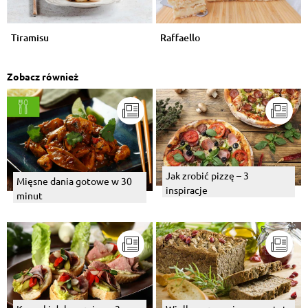
Tiramisu
Raffaello
Zobacz również
Jak zrobić pizzę – 3
Mięsne dania gotowe w 30
inspiracje
minut