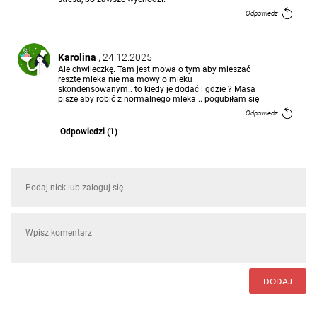
Odpowiedz
Karolina
, 24.12.2025
Ale chwileczkę. Tam jest mowa o tym aby mieszać
resztę mleka nie ma mowy o mleku
skondensowanym.. to kiedy je dodać i gdzie ? Masa
pisze aby robić z normalnego mleka .. pogubiłam się
Odpowiedz
Odpowiedzi (1)
Agata
, 12.12.2025
A co zrobić z mlekiem w puszce?
Odpowiedz
Odpowiedzi (1)
Zofia
, 13.10.2025
Pyszny i zawsze wychodzi. Ulubiony deser mojego
DODAJ
męża.
Odpowiedz