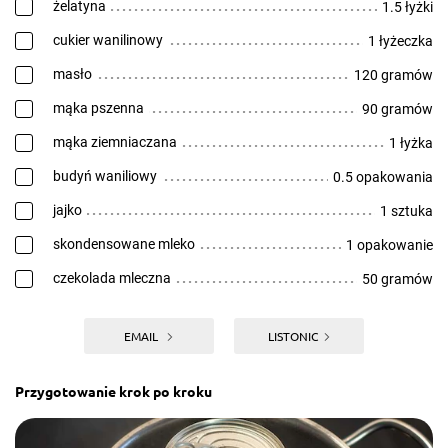
żelatyna
1.5 łyżki
cukier wanilinowy
1 łyżeczka
masło
120 gramów
mąka pszenna
90 gramów
mąka ziemniaczana
1 łyżka
budyń waniliowy
0.5 opakowania
jajko
1 sztuka
skondensowane mleko
1 opakowanie
czekolada mleczna
50 gramów
EMAIL
LISTONIC
Przygotowanie krok po kroku