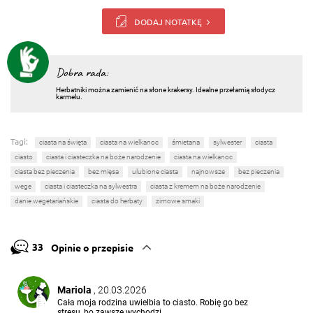
DODAJ NOTATKĘ
Dobra rada:
Herbatniki można zamienić na słone krakersy. Idealne przełamią słodycz
karmelu.
Tagi:
ciasta na święta
ciasta na wielkanoc
śmietana
sylwester
ciasta
ciasto
ciasta i ciasteczka na boże narodzenie
ciasta na wielkanoc
ciasta bez pieczenia
bez mięsa
ulubione ciasta
najnowsze
bez pieczenia
wege
ciasta i ciasteczka na sylwestra
ciasta z kremem na boże narodzenie
danie wegetariańskie
ciasta do herbaty
zimowe smaki
33
Opinie o przepisie
Mariola
, 20.03.2026
Cała moja rodzina uwielbia to ciasto. Robię go bez
stresu, bo zawsze wychodzi.