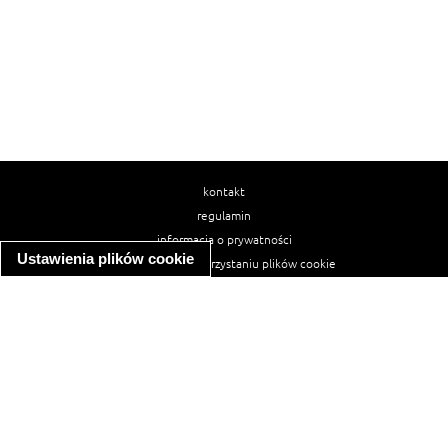
kontakt
regulamin
informacja o prywatności
Ustawienia plików cookie
informacja o wykorzystaniu plików cookie
ułatwienia dostępu
Najpopularniejsze przepisy
spaghetti bolognese
makaron z kurczakiem w sosie śmietanowym
kanapka z indykiem