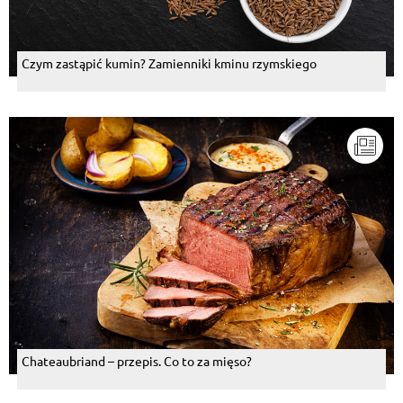
błąd, dwa razy robiłam i się nie udała. Szkoda czasu i
produktów.
Odpowiedz
Czym zastąpić kumin? Zamienniki kminu rzymskiego
Odpowiedzi (1)
Kuchcik Mat
, 25.03.2022
Ciasto przepyszne i proste, bo nawet mi się udało. ;)
Nie wymaga pieczenia. Ciasto posypałem orzechami
i gorzką czekoladą. Przygotowałem na imieniny żony,
była zachwycona.
Odpowiedz
Sara
, 31.12.2021
TAK Jak najbardziej polecam upichcić ciacho z tego
właśnie przepisu
Odpowiedz
e7cba58047d6f18f3dc94b75664a3f d41d8cd98f0
Chateaubriand – przepis. Co to za mięso?
0b204e9800998ecf842
, 30.12.2021
TAK. To najlepsze ciasto na zimno jakie jadłam. Nie
dziwię się, że ma tak wielu fanów. Po prostu rozpływa