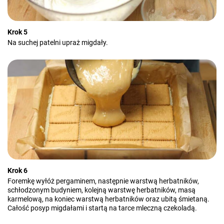
Krok 5
Na suchej patelni upraż migdały.
Krok 6
Foremkę wyłóż pergaminem, następnie warstwą herbatników,
schłodzonym budyniem, kolejną warstwę herbatników, masą
karmelową, na koniec warstwą herbatników oraz ubitą śmietaną.
Całość posyp migdałami i startą na tarce mleczną czekoladą.