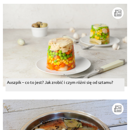
się w ustach. Ja jednak trochę modyfikuję przepis.
Zamiast gotować skondensowane mleko, daję
gotową masę krówkową w różnych smakach
(tradycyjna, orzechowa, kakaowa). Budyń robię z
krupczatki z cukrem wanilinowym. W zależności od
składników, które posiadam jedna lub więcej warstw
jest z krakersów. Czasem ciasto było tylko na
herbatnikach bądź tylko na krakersach. Innym razem
był to po prostu 2 bit, bo nie miałam śmietanki.
Zamiast śmietanki używałam też masła
orzechowego. Bez problemu można też przygotować
3 bit w wersji wegańskiej: budyń ugotować na mleku
roślinnym, ciasto przekładać krakersami (herbatniki
mają w składzie mleko bądź serwatkę), zamiast
masy krówkowej dać masło orzechowe, ubić wege
śmietankę (lub zrobić ciasto bez niej) i posypać
gorzką czekoladą.
Odpowiedz
Auszpik – co to jest? Jak zrobić i czym różni się od sztamu?
Joanna
, 26.12.2021
TAK. To ciasto, które uwielbiają u mnie w domu,
często je robię. Tylko ja nie robię na herbatnikach, ale
na cienkim biszkopcie. Na wierzch posypuję startą
czekoladà, słodkie, ale przepyszne.
Odpowiedz