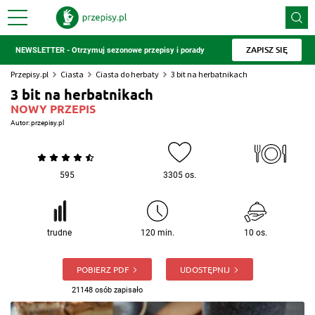
ZAPISZ SIĘ
NEWSLETTER - Otrzymuj sezonowe przepisy i porady
Przepisy.pl
Ciasta
Ciasta do herbaty
3 bit na herbatnikach
3 bit na herbatnikach
NOWY PRZEPIS
Autor:
przepisy.pl
595
3305 os.
trudne
120 min.
10 os.
POBIERZ PDF
UDOSTĘPNIJ
21148 osób zapisało