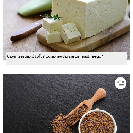
opisany.
Odpowiedz
Wiola
, 12.04.2024
Często robię, bo nie mam zdolności do pieczonych
ciast. Szybko, się robi i nawet mi się udaje. Polecam
Odpowiedz
Czym zastąpić tofu? Co sprawdzi się zamiast niego?
Milena
, 01.12.2022
TAK Jedno z moich ulubionych ciast. Proste w
przygotowaniu, efekt wow przy stole gwarantowany.
Odpowiedz
Ilonka
, 16.09.2022
Ciasto MEGA! :)) Wyszło za pierwszym razem.
Rodzinka prosi o więcej, polecam.
Odpowiedz
Ania
, 08.05.2022
Przepis na śmietankę na wierzch zawiera chyba jakiś