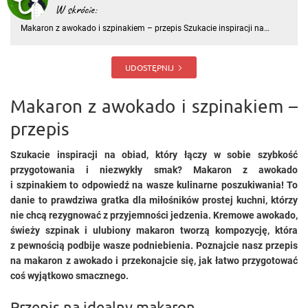
W skrócie:
Makaron z awokado i szpinakiem – przepis Szukacie inspiracji na
obiad, który łączy w sobie szybkość przygotowania i niezwykły smak?
Makaron z awokado i szpinakiem to odpowiedź na wasze kulinarne
poszukiwania! To danie to prawdziwa gratka dla miłośników p
UDOSTĘPNIJ
Makaron z awokado i szpinakiem –
przepis
Szukacie inspiracji na obiad, który łączy w sobie szybkość
przygotowania i niezwykły smak? Makaron z awokado
i szpinakiem to odpowiedź na wasze kulinarne poszukiwania! To
danie to prawdziwa gratka dla miłośników prostej kuchni, którzy
nie chcą rezygnować z przyjemności jedzenia. Kremowe awokado,
świeży szpinak i ulubiony makaron tworzą kompozycję, która
z pewnością podbije wasze podniebienia. Poznajcie nasz przepis
na makaron z awokado i przekonajcie się, jak łatwo przygotować
coś wyjątkowo smacznego.
Przepis na idealny makaron