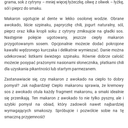
grama, sok z cytryny – mniej więcej łyżeczkę, oliwę z oliwek – łyżkę,
sól i pieprz do smaku.
Makaron ugotujcie al dente w lekko osolonej wodzie. Obrane
awokado, liście szpinaku, papryczkę chili, jogurt naturalny, sól,
pieprz oraz kilka kropli soku z cytryny zmiksujcie na gładki sos.
Następnie polejcie ugotowany, jeszcze ciepły makaron
przygotowanym sosem. Opcjonalnie możecie dodać pokrojone
kawałki wędzonego kurczaka i delikatnie wymieszać. Danie można
udekorować listkami świeżego szpinaku. Równie dobrze całość
możecie posypać prażonymi nasionami słonecznika, płatkami chili
dla uzyskania pikantności lub startym parmezanem.
Zastanawiacie się, czy makaron z awokado na ciepło to dobry
pomysł? Jak najbardziej! Ciepło makaronu sprawia, że kremowy
sos z awokado otula każdy fragment makaronu, a smaki idealnie
się przenikają. Ten makaron z awokado to nie tylko pyszny, ale i
szybki pomysł na obiad, który zadowoli nawet najbardziej
wymagających smakoszy. Spróbujcie i pozwólcie sobie na tę
smaczną przyjemność!