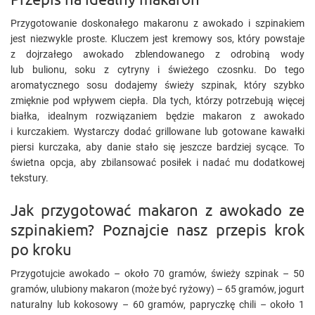
Przygotowanie doskonałego makaronu z awokado i szpinakiem
jest niezwykle proste. Kluczem jest kremowy sos, który powstaje
z dojrzałego awokado zblendowanego z odrobiną wody
lub bulionu, soku z cytryny i świeżego czosnku. Do tego
aromatycznego sosu dodajemy świeży szpinak, który szybko
zmięknie pod wpływem ciepła. Dla tych, którzy potrzebują więcej
białka, idealnym rozwiązaniem będzie makaron z awokado
i kurczakiem. Wystarczy dodać grillowane lub gotowane kawałki
piersi kurczaka, aby danie stało się jeszcze bardziej sycące. To
świetna opcja, aby zbilansować posiłek i nadać mu dodatkowej
tekstury.
Jak przygotować makaron z awokado ze
szpinakiem? Poznajcie nasz przepis krok
po kroku
Przygotujcie awokado – około 70 gramów, świeży szpinak – 50
gramów, ulubiony makaron (może być ryżowy) – 65 gramów, jogurt
naturalny lub kokosowy – 60 gramów, papryczkę chili – około 1