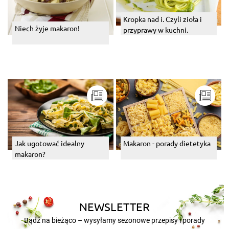
Kropka nad i. Czyli zioła i
Niech żyje makaron!
przyprawy w kuchni.
Jak ugotować idealny
Makaron - porady dietetyka
makaron?
NEWSLETTER
Bądź na bieżąco – wysyłamy sezonowe przepisy i porady