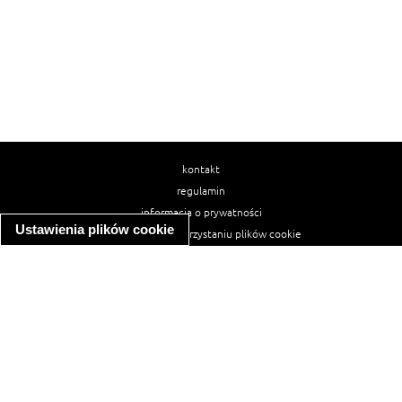
kontakt
regulamin
informacja o prywatności
Ustawienia plików cookie
informacja o wykorzystaniu plików cookie
ułatwienia dostępu
Najpopularniejsze przepisy
spaghetti bolognese
makaron z kurczakiem w sosie śmietanowym
kanapka z indykiem
ratatouille