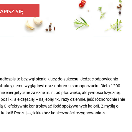
APISZ SIĘ
dłospis to bez wątpienia klucz do sukcesu! Jedząc odpowiednio
mu atrakcyjnemu wyglądowi oraz dobremu samopoczuciu. Dieta 1200
e energetyczne zależne m.in. od płci, wieku, aktywności fizycznej.
łki, ale częściej – najlepiej 4-5 razy dziennie, jeść różnorodnie i nie
 Ci efektywnie kontrolować ilość spożywanych kalorii. Z myślą o
kalorii! Poczuj się lekko bez konieczności rezygnowania ze