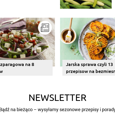
ych miesięcy. Przygotowanie
ą musi obejmować patenty, które
etworów.
szparagowa na 8
Jarska sprawa czyli 13
ów
przepisow na bezmies
z grilla
NEWSLETTER
Bądź na bieżąco – wysyłamy sezonowe przepisy i porad