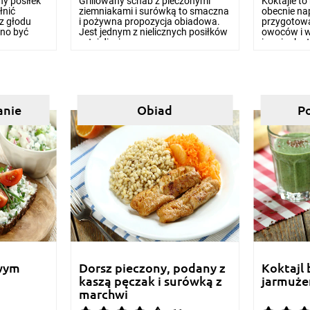
ny posiłek
Grillowany schab z pieczonymi
Koktajle t
łnić
ziemniakami i surówką to smaczna
obecnie na
ez głodu
i pożywna propozycja obiadowa.
przygotowa
no być
Jest jednym z nielicznych posiłków
owoców i w
w tej dieci...
i szpinaku t
anie
Obiad
P
owym
Dorsz pieczony, podany z
Koktajl
kaszą pęczak i surówką z
jarmuż
marchwi