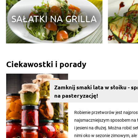
10
17
SAŁATKI NA GRILLA
Kanapki z jajkiem i pomidorem na
Domowy kisiel truskawk
żytnim chlebie to klasyczny sposób
deser znany wielu osob
na pożywne śniadanie. Jajka są
dzieciństwa – sprawdzi s
produktami o dużej zawartości
wyśmienicie na fit drugi
dobrze przy...
Ten przygotowany...
Ciekawostki i porady
Zamknij smaki lata w słoiku - 
na pasteryzację!
Robienie przetworów jest najpro
najsmaczniejszym sposobem na to
i jesieni na dłużej. Można robić s
nimi oko w sezonie zimowym, ale