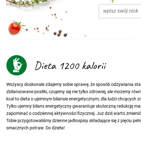
Dieta 1200 kalorii
Wszyscy doskonale zdajemy sobie sprawę, że sposób odżywiania sta
zbilansowane posiłki, czujemy się nie tylko zdrowiej, ale możemy 
kcal to dieta o ujemnym bilansie energetycznym, dla ludzi chcących z
Tylko ujemny bilans energetyczny gwarantuje skuteczną redukcję masy ci
zapominać o codziennej aktywności fizycznej. Już dziś warto zmieni
Tobie przygotowaliśmy dzienne jadłospisy składające się z pięciu peł
smacznych potraw. Do dzieła!