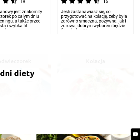
19
16
nanowy jest znakomity
Jeśli zastanawiasz się, co
zorek po całym dniu
przygotować na kolację, żeby była
reningu, a także przed
zarówno smaczna, pożywna, jak i
sta i szybka fit
zdrowa, dobrym wyborem będzie
pełna...
fit sałatka. Wers...
odwieczorek
Kolacja
 dni diety
 jabłko i
Sałatka z mozzarellą
ka