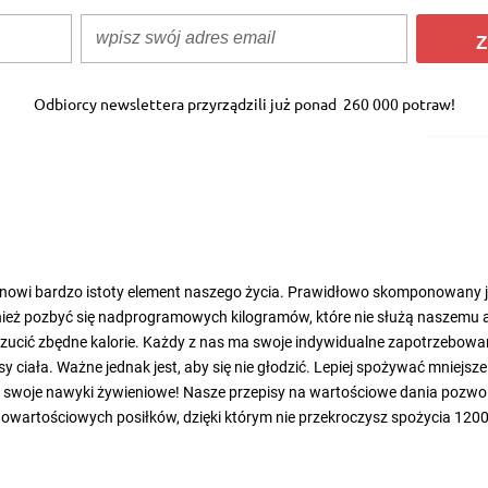
Z
Odbiorcy newslettera przyrządzili już ponad
260 000 potraw!
nowi bardzo istoty element naszego życia. Prawidłowo skomponowany ja
również pozbyć się nadprogramowych kilogramów, które nie służą nasze
rzucić zbędne kalorie. Każdy z nas ma swoje indywidualne zapotrzebowani
ała. Ważne jednak jest, aby się nie głodzić. Lepiej spożywać mniejsze posi
ć swoje nawyki żywieniowe! Nasze przepisy na wartościowe dania pozwolą
nowartościowych posiłków, dzięki którym nie przekroczysz spożycia 1200 