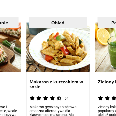
anie
Obiad
P
Makaron z kurczakiem w
Zielony 
sosie
54
wo i
Makaron gryczany to zdrowa i
Zielony kok
ecie, wcale
smaczna alternatywa dla
popularny 
z pieczywa.
klasycznego makaronu. Ma
ale też go