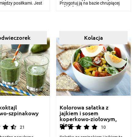
między posiłkami. Jest
Przygotuj ją na bazie chrupiącej
sałaty lo...
odwieczorek
Kolacja
koktajl
Kolorowa sałatka z
wo-szpinakowy
jajkiem i sosem
koperkowo-ziołowym,
piecz...
21
10