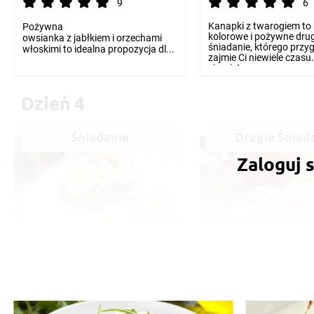
9
6
Kanapki z twarogiem to 
Pożywna
kolorowe i pożywne drug
owsianka z jabłkiem i orzechami
śniadanie, którego przy
włoskimi to idealna propozycja dl...
zajmie Ci niewiele czasu
ziarnisty ser...
Dzień 4
Śniadanie
Drugie Śniad
Zaloguj s
Chleb z jajkiem i
Domowy kisiel
warzywami
truskawkowy