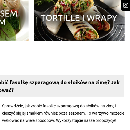
ĘSEM
3
8
TORTILLE I WRAPY
YM
błko i maślanka to
Sałatka z mozzarellą i warzywami
it podwieczorek, który
to prosty sposób na dietetyczną
zdrowy sposób
zdrową kolację. Wybierz dobrej
ochotę na zjedzenie
jakości włoską mozzarellę, najlepiej
kiego. Do j...
orygina...
obić fasolkę szparagową do słoików na zimę? Jak
ować?
Sprawdźcie, jak zrobić fasolkę szparagową do słoików na zimę i
cieszyć się jej smakiem również poza sezonem. To warzywo możecie
wekować na wiele sposobów. Wykorzystajcie nasze propozycje!