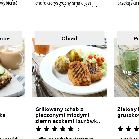
 wybierać
charakterystyczny smak, jest
przekąska 
bogaty w składniki mineralne taki...
smacz...
anie
Obiad
P
Grillowany schab z
Zielony 
rka
pieczonymi młodymi
gruszko
ziemniaczkami i surówk...
6