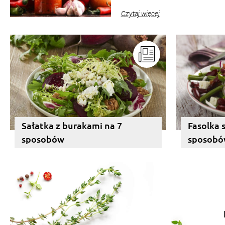
pełni poczuć atmosferę cieplejsz
Czytaj więcej
słoików ze smakowitą zawartości
pozwolą zachować świeżość prz
Sałatka z burakami na 7
Fasolka 
sposobów
sposob