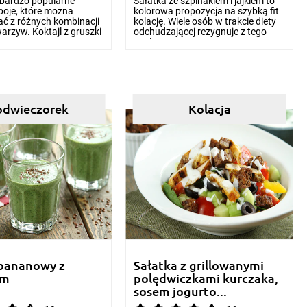
o bardzo popularne
Sałatka ze szpinakiem i jajkiem to
poje, które można
kolorowa propozycja na szybką fit
ć z różnych kombinacji
kolację. Wiele osób w trakcie diety
arzyw. Koktajl z gruszki
odchudzającej rezygnuje z tego
o w...
posi...
odwieczorek
Kolacja
 bananowy z
Sałatka z grillowanymi
em
polędwiczkami kurczaka,
sosem jogurto...