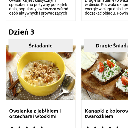
Owsianka jest klasycznym
Drugie śniadanie to waż
sposobem na pożywny początek
w diecie. Pozwala uzupe
dnia, popularny zwłaszcza wśród
energię w ciągu dnia i b
osób aktywnych i prowadzących
doczekać obiadu. Powin
zdrowy styl życia. Przek...
pożywne i zdrowe...
Dzień 3
Śniadanie
Drugie Śniad
Owsianka z jabłkiem i
Kanapki z kolor
orzechami włoskimi
twarożkiem