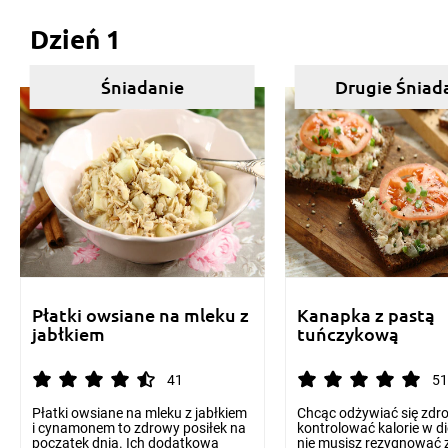
Dzień 1
Śniadanie
Drugie Śniad
Płatki owsiane na mleku z
Kanapka z pastą
jabłkiem
tuńczykową
41
51
Płatki owsiane na mleku z jabłkiem
Chcąc odżywiać się zdro
i cynamonem to zdrowy posiłek na
kontrolować kalorie w di
początek dnia. Ich dodatkową
nie musisz rezygnować 