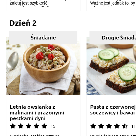
zaletą jest szybkość
Ważne jest jednak to, by
przygotowania. Płatki ...
odpowied...
Dzień 2
Śniadanie
Drugie Śniad
Letnia owsianka z
Pasta z czerwonej
malinami i prażonymi
soczewicy i bawa
pestkami dyni
13
11