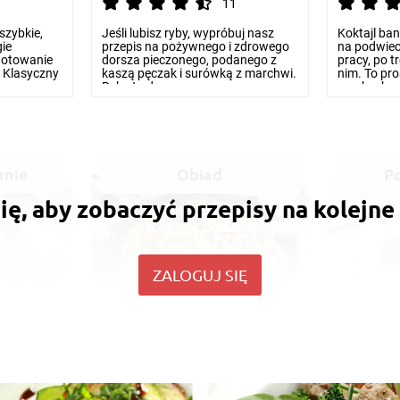
11
szybkie,
Jeśli lubisz ryby, wypróbuj nasz
Koktajl ba
ie
przepis na pożywnego i zdrowego
na podwiec
gotowanie
dorsza pieczonego, podanego z
pracy, po t
. Klasyczny
kaszą pęczak i surówką z marchwi.
nim. To pro
Ryby to dos...
przekąska, 
anie
Obiad
P
ię, aby zobaczyć przepisy na kolejne
ZALOGUJ SIĘ
Pierś z kurczaka z kaszą
Pieczone
pęczak i pieczarkami
maślan