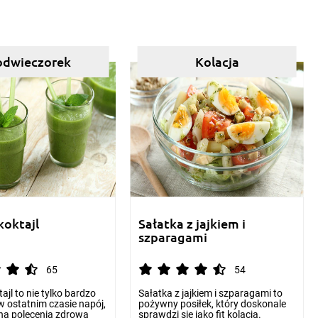
odwieczorek
Kolacja
koktajl
Sałatka z jajkiem i
szparagami
65
54
tajl to nie tylko bardzo
Sałatka z jajkiem i szparagami to
w ostatnim czasie napój,
pożywny posiłek, który doskonale
dna polecenia zdrowa
sprawdzi się jako fit kolacja.