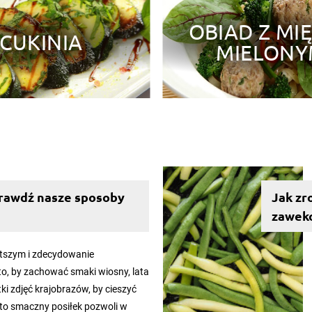
OBIAD Z MI
55
CUKINIA
MIELON
owy to
Przygotowując obiad na diecie,
Pieczone ja
om z
warto zadbać o to, by nie tylko
znakomity f
ię też
dostarczał odpowiednią ilość
pozwoli w 
e śniadanie.
kalorii, ale jednocześnie był zdrowy
zaspokoić 
i smaczny. ...
czegoś słod
sprawdź nasze sposoby
Jak zr
zawek
stszym i zdecydowanie
, by zachować smaki wiosny, lata
etki zdjęć krajobrazów, by cieszyć
 to smaczny posiłek pozwoli w