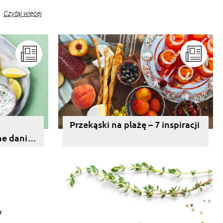
Czytaj więcej
Przekąski na plażę – 7 inspiracji
ne dania
y