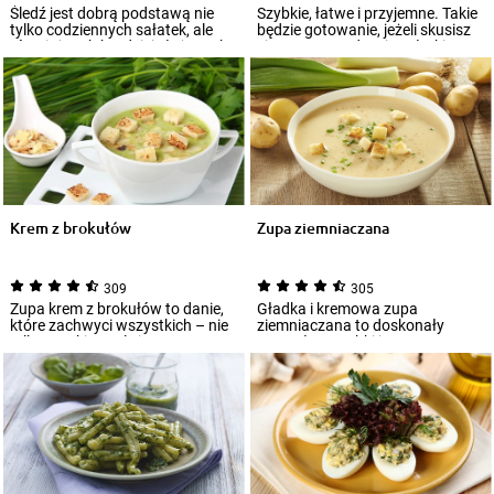
Śledź jest dobrą podstawą nie
Szybkie, łatwe i przyjemne. Takie
tylko codziennych sałatek, ale
będzie gotowanie, jeżeli skusisz
również tych bardziej złożonych.
się na przyrządzenie sałatki g...
Udo...
Krem z brokułów
Zupa ziemniaczana
309
305
Zupa krem z brokułów to danie,
Gładka i kremowa zupa
które zachwyci wszystkich – nie
ziemniaczana to doskonały
tylko smakiem, ale i prostotą
pomysł na szybki i pyszny
przy...
wegetariański obiad. Je...