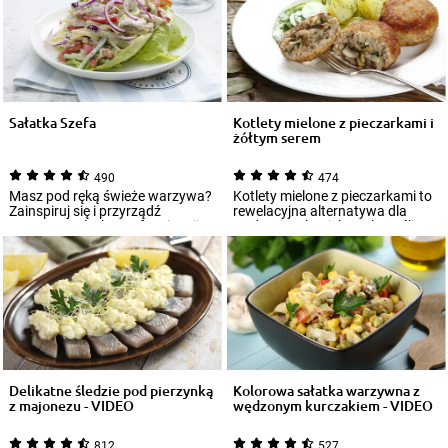
Sałatka Szefa
Kotlety mielone z pieczarkami i
żółtym serem
490
474
Masz pod ręką świeże warzywa?
Kotlety mielone z pieczarkami to
Zainspiruj się i przyrządź
rewelacyjna alternatywa dla
smaczną sałatkę szefa. Sięgnij
tradycyjnych mielonych. Jeśli
przede ws...
pamięt...
Delikatne śledzie pod pierzynką
Kolorowa sałatka warzywna z
z majonezu - VIDEO
wędzonym kurczakiem - VIDEO
812
527