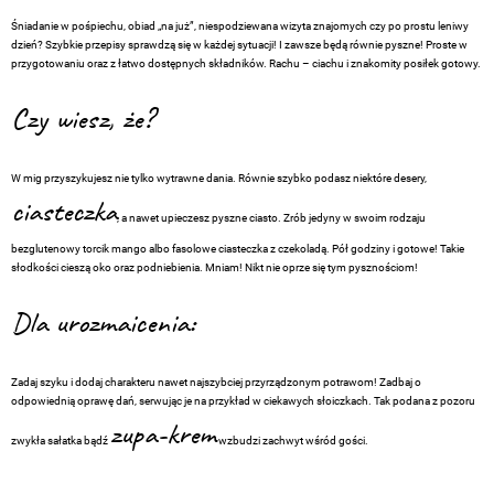
Śniadanie w pośpiechu, obiad „na już”, niespodziewana wizyta znajomych czy po prostu leniwy
dzień? Szybkie przepisy sprawdzą się w każdej sytuacji! I zawsze będą równie pyszne! Proste w
przygotowaniu oraz z łatwo dostępnych składników. Rachu – ciachu i znakomity posiłek gotowy.
Czy wiesz, że?
W mig przyszykujesz nie tylko wytrawne dania. Równie szybko podasz niektóre desery,
ciasteczka
, a nawet upieczesz pyszne ciasto. Zrób jedyny w swoim rodzaju
bezglutenowy torcik mango albo fasolowe ciasteczka z czekoladą. Pół godziny i gotowe! Takie
słodkości cieszą oko oraz podniebienia. Mniam! Nikt nie oprze się tym pysznościom!
Dla urozmaicenia:
Zadaj szyku i dodaj charakteru nawet najszybciej przyrządzonym potrawom! Zadbaj o
odpowiednią oprawę dań, serwując je na przykład w ciekawych słoiczkach. Tak podana z pozoru
zupa-krem
zwykła sałatka bądź
wzbudzi zachwyt wśród gości.