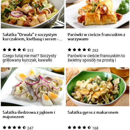
Sałatka "Drwala" z soczystym
Parówki w cieście francuskim z
kurczakiem, kiełbasą i serem - ...
warzywami
315
262
Czego tutaj nie ma!? Soczysty
Parówki w cieście francuskim to
grillowany kurczak, kawałki
świetny sposób na prostą i
kiełbasy, ogórki konserwowe, ser
jednocześnie efektowną
żółty...
przekąskę, któr...
Sałatka śledziowa z jajkiem i
Sałatka gyros z makaronem
majonezem
247
168