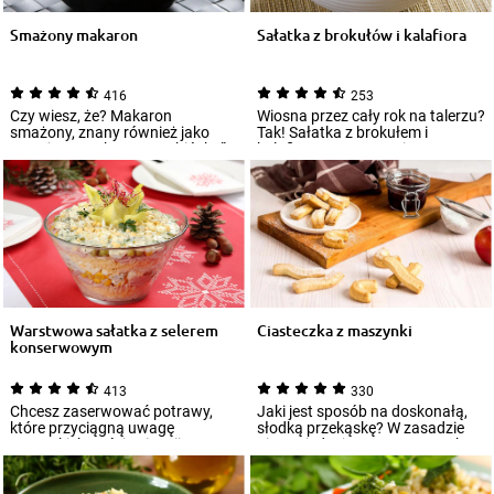
Smażony makaron
Sałatka z brokułów i kalafiora
416
253
Czy wiesz, że? Makaron
Wiosna przez cały rok na talerzu?
smażony, znany również jako
Tak! Sałatka z brokułem i
„smażony makaron po chińsku”,
kalafiorem przypomni wam o
zaskakuje swoją...
słonecznyc...
Warstwowa sałatka z selerem
Ciasteczka z maszynki
konserwowym
413
330
Chcesz zaserwować potrawy,
Jaki jest sposób na doskonałą,
które przyciągną uwagę
słodką przekąskę? W zasadzie
wszystkich gości? Sięgnij po
nie ma jednej recepty. Wszystko
warstwowe sałatki...
zależ...