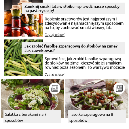
Zamknij smaki lata w słoiku - sprawdź nasze sposoby
na pasteryzację!
Robienie przetworów jest najprostszym i
zdecydowanie najsmaczniejszym sposobem
na to, by zachować smaki wiosny, lata i
jesieni na dłużej. Można robić setki zdjęć
Czytaj więcej
krajobrazów, by cieszyć nimi oko w sezonie
zimowym, ale to smaczny posiłek pozwoli w
pełni poczuć atmosferę cieplejszych
Jak zrobić fasolkę szparagową do słoików na zimę?
miesięcy. Przygotowanie słoików ze
Jak zawekować?
smakowitą zawartością musi obejmować
patenty, które pozwolą zachować świeżość
Sprawdźcie, jak zrobić fasolkę szparagową
przetworów.
do słoików na zimę i cieszyć się jej smakiem
również poza sezonem. To warzywo możecie
wekować na wiele sposobów. Wykorzystajcie
Czytaj więcej
nasze propozycje!
Sałatka z burakami na 7
Fasolka szparagowa na 8
sposobów
sposobów