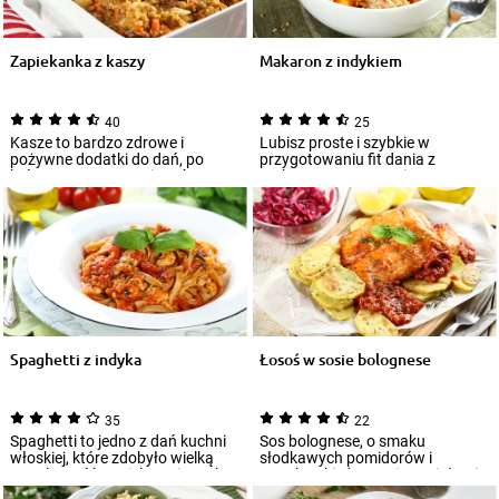
Zapiekanka z kaszy
Makaron z indykiem
40
25
Kasze to bardzo zdrowe i
Lubisz proste i szybkie w
pożywne dodatki do dań, po
przygotowaniu fit dania z
które warto często sięgać. Są
makaronem, urozmaicone
smaczne, proste...
oryginalnymi dodatkami...
Spaghetti z indyka
Łosoś w sosie bolognese
35
22
Spaghetti to jedno z dań kuchni
Sos bolognese, o smaku
włoskiej, które zdobyło wielką
słodkawych pomidorów i
popularność w wielu regionach
marchewki, doprawiony ziołami,
świa...
to popularny dodatek...