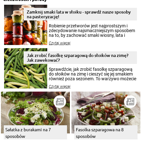
Zamknij smaki lata w słoiku - sprawdź nasze sposoby
na pasteryzację!
Robienie przetworów jest najprostszym i
zdecydowanie najsmaczniejszym sposobem
na to, by zachować smaki wiosny, lata i
jesieni na dłużej. Można robić setki zdjęć
Czytaj więcej
krajobrazów, by cieszyć nimi oko w sezonie
zimowym, ale to smaczny posiłek pozwoli w
pełni poczuć atmosferę cieplejszych
Jak zrobić fasolkę szparagową do słoików na zimę?
miesięcy. Przygotowanie słoików ze
Jak zawekować?
smakowitą zawartością musi obejmować
patenty, które pozwolą zachować świeżość
Sprawdźcie, jak zrobić fasolkę szparagową
przetworów.
do słoików na zimę i cieszyć się jej smakiem
również poza sezonem. To warzywo możecie
wekować na wiele sposobów. Wykorzystajcie
Czytaj więcej
nasze propozycje!
Sałatka z burakami na 7
Fasolka szparagowa na 8
sposobów
sposobów