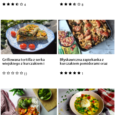
4
8
Grillowana tortilla z serka
Błyskawiczna zapiekanka z
wiejskiego z kurczakiem i
kurczakiem pomidorami oraz
warzyw...
bobem
(-)
1