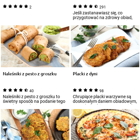
2
291
Jeśli zastanawiasz się, co
przygotować na zdrowy obiad,
zainspiruj się naszym przepisem
na wyśmie...
Naleśniki z pesto z groszku
Placki z dyni
40
98
Naleśniki z pesto z groszku to
Chrupiące placki warzywne są
świetny sposób na podanie tego
doskonałym daniem obiadowym,
popularnego dania. Przygotuj je z
mogą być także serwowane jako
m...
zdrowy do...