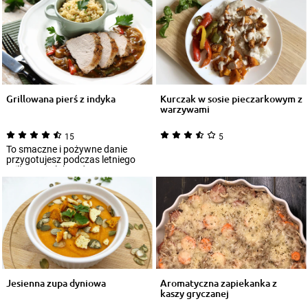
Grillowana pierś z indyka
Kurczak w sosie pieczarkowym z
warzywami
15
5
To smaczne i pożywne danie
przygotujesz podczas letniego
grillowania lub w domu – przy
pomocy pat...
Jesienna zupa dyniowa
Aromatyczna zapiekanka z
kaszy gryczanej