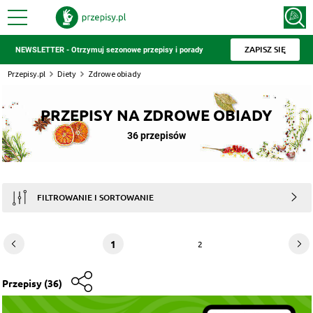
ZAPISZ SIĘ
NEWSLETTER - Otrzymuj sezonowe przepisy i porady
Przepisy.pl
Diety
Zdrowe obiady
PRZEPISY NA ZDROWE OBIADY
36 przepisów
FILTROWANIE I SORTOWANIE
1
2
Przepisy
(36)