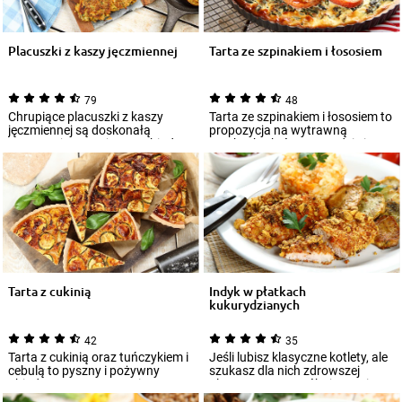
Placuszki z kaszy jęczmiennej
Tarta ze szpinakiem i łososiem
79
48
Chrupiące placuszki z kaszy
Tarta ze szpinakiem i łososiem to
jęczmiennej są doskonałą
propozycja na wytrawną
propozycją na pożywny obiad.
przekąskę, która sprawdzi się
Wyrazisty sos j...
również ja...
Tarta z cukinią
Indyk w płatkach
kukurydzianych
42
35
Tarta z cukinią oraz tuńczykiem i
Jeśli lubisz klasyczne kotlety, ale
cebulą to pyszny i pożywny
szukasz dla nich zdrowszej
obiad. Do przygotowania
alternatywy, wypróbuj przepis na
kruchego cia...
i...