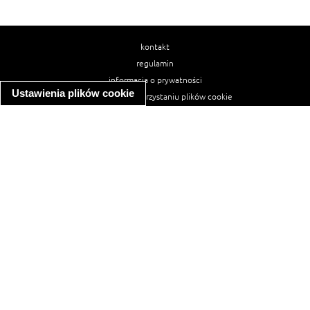
kontakt
regulamin
informacja o prywatności
Ustawienia plików cookie
informacja o wykorzystaniu plików cookie
ułatwienia dostępu
Najpopularniejsze przepisy
spaghetti bolognese
makaron z kurczakiem w sosie śmietanowym
kanapka z indykiem
ratatouille
lahmacun
mac and cheese
zupa minestrone
cannelloni ze szpinakiem i ricottą