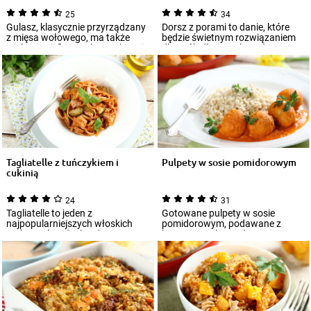
25
34
Gulasz, klasycznie przyrządzany
Dorsz z porami to danie, które
z mięsa wołowego, ma także
będzie świetnym rozwiązaniem
wiele wersji fit. Ta z kurczakiem i
dla osób dbających o zdrowy
ka...
tryb życi...
Tagliatelle z tuńczykiem i
Pulpety w sosie pomidorowym
cukinią
24
31
Tagliatelle to jeden z
Gotowane pulpety w sosie
najpopularniejszych włoskich
pomidorowym, podawane z
makaronów, idealny do
kaszą pęczak, to zdrowe i
serwowania z gęstymi so...
smaczne danie, które w...