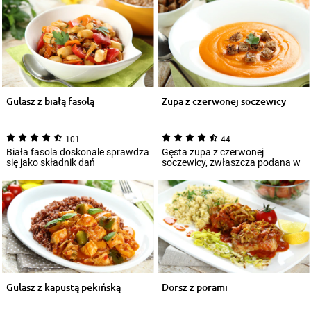
Gulasz z białą fasolą
Zupa z czerwonej soczewicy
101
44
Biała fasola doskonale sprawdza
Gęsta zupa z czerwonej
się jako składnik dań
soczewicy, zwłaszcza podana w
jednogarnkowych. Jej duże,
formie kremu, to doskonały
smaczne nasiona...
sposób na rozpocz...
Gulasz z kapustą pekińską
Dorsz z porami