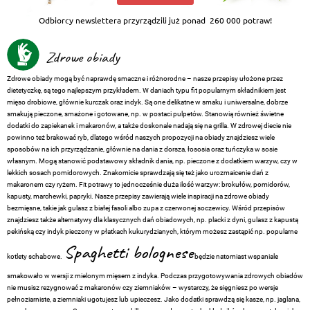
Odbiorcy newslettera przyrządzili już ponad
260 000 potraw!
Zdrowe obiady
Zdrowe obiady mogą być naprawdę smaczne i różnorodne – nasze przepisy ułożone przez
dietetyczkę, są tego najlepszym przykładem. W daniach typu fit popularnym składnikiem jest
mięso drobiowe, głównie kurczak oraz indyk. Są one delikatne w smaku i uniwersalne, dobrze
smakują pieczone, smażone i gotowane, np. w postaci pulpetów. Stanowią również świetne
dodatki do zapiekanek i makaronów, a także doskonale nadają się na grilla. W zdrowej diecie nie
powinno też brakować ryb, dlatego wśród naszych propozycji na obiady znajdziesz wiele
sposobów na ich przyrządzanie, głównie na
dania z dorsza
, łososia oraz tuńczyka w sosie
własnym. Mogą stanowić podstawowy składnik dania, np. pieczone z dodatkiem warzyw, czy w
lekkich sosach pomidorowych. Znakomicie sprawdzają się też jako urozmaicenie
dań z
makaronem
czy ryżem. Fit potrawy to jednocześnie duża ilość warzyw: brokułów, pomidorów,
kapusty, marchewki, papryki. Nasze przepisy zawierają wiele inspiracji na zdrowe obiady
bezmięsne, takie jak gulasz z białej fasoli albo zupa z czerwonej soczewicy. Wśród przepisów
znajdziesz także alternatywy dla klasycznych dań obiadowych, np. placki z dyni, gulasz z kapustą
pekińską czy indyk pieczony w płatkach kukurydzianych, którym możesz zastąpić np. popularne
Spaghetti bolognese
kotlety schabowe
.
będzie natomiast wspaniale
smakowało w wersji z mielonym mięsem z indyka. Podczas przygotowywania zdrowych obiadów
nie musisz rezygnować z makaronów czy ziemniaków – wystarczy, że sięgniesz po wersje
pełnoziarniste, a ziemniaki ugotujesz lub upieczesz. Jako dodatki sprawdzą się kasze, np. jaglana,