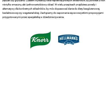
pęczak czy gryczana. Czasem wystarczy kilka naprawdę prostych składników, by powstał z nich
nie tylko smaczny, ale i pełnowartościowy obiad. W wielu przepisach znajdziesz porady i
alternatywy dla konkretnych składników, by móc dopasować danie do diety bezglutenowej,
bezlaktozowej czy wegetariańskiej. Zachęcamy do zapoznania się ze wszystkimi propozycjami
przygotowanymi przez specjalistkę w dziedzinie żywienia.