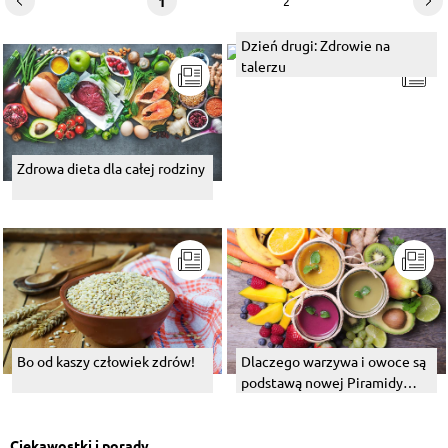
1
2
Dzień drugi: Zdrowie na
talerzu
Zdrowa dieta dla całej rodziny
Bo od kaszy człowiek zdrów!
Dlaczego warzywa i owoce są
podstawą nowej Piramidy
Zdrowego Żywienia i
Aktywności Fizycznej?
Ciekawostki i porady