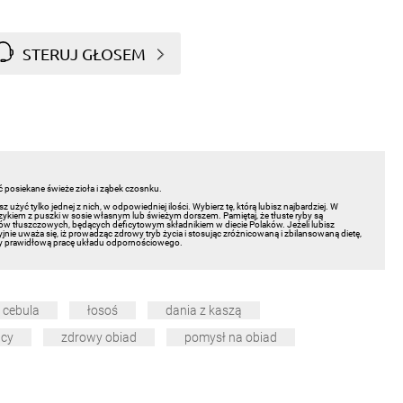
STERUJ GŁOSEM
 posiekane świeże zioła i ząbek czosnku.
 użyć tylko jednej z nich, w odpowiedniej ilości. Wybierz tę, którą lubisz najbardziej. W
czykiem z puszki w sosie własnym lub świeżym dorszem. Pamiętaj, że tłuste ryby są
 tłuszczowych, będących deficytowym składnikiem w diecie Polaków. Jeżeli lubisz
jnie uważa się, iż prowadząc zdrowy tryb życia i stosując zróżnicowaną i zbilansowaną dietę,
prawidłową pracę układu odpornościowego.
cebula
łosoś
dania z kaszą
acy
zdrowy obiad
pomysł na obiad