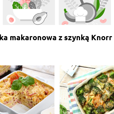
ka makaronowa z szynką Knorr