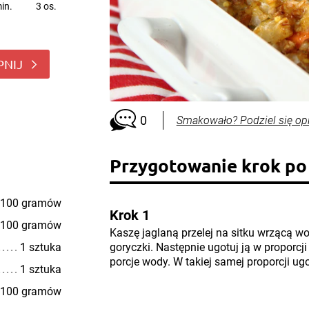
in.
3 os.
PNIJ
0
Smakowało? Podziel się op
Przygotowanie krok po
100 gramów
Krok 1
100 gramów
Kaszę jaglaną przelej na sitku wrzącą w
1 sztuka
goryczki. Następnie ugotuj ją w proporcji 
porcje wody. W takiej samej proporcji ug
1 sztuka
100 gramów