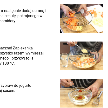
 a następnie dodaj obraną i
ną cebulę, pokrojonego w
 pomidory.
maczne! Zapiekanka
szystko razem wymieszaj,
ego i przykryj folią
w 180 °C.
rzypraw do jogurtu
uj sosem.