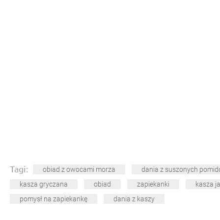
Tagi:
obiad z owocami morza
dania z suszonych pomi
kasza gryczana
obiad
zapiekanki
kasza j
pomysł na zapiekankę
dania z kaszy