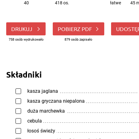
40
418 os.
łatwe
45 m
DRUKUJ
POBIERZ PDF
UDOSTĘ
758 osób wydrukowało
879 osób zapisało
Składniki
kasza jaglana
kasza gryczana niepalona
duża marchewka
cebula
łosoś świeży