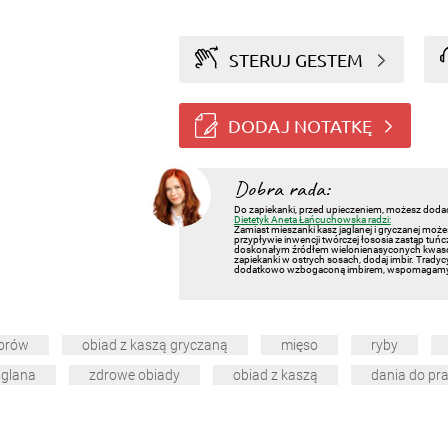
STERUJ GESTEM
DODAJ NOTATKĘ
Dobra rada:
Do zapiekanki, przed upieczeniem, możesz dodać
Dietetyk Aneta Łańcuchowska radzi:
Zamiast mieszanki kasz jaglanej i gryczanej możesz
przypływie inwencji twórczej łososia zastąp tuń
doskonałym źródłem wielonienasyconych kwasów
zapiekanki w ostrych sosach, dodaj imbir. Tradycy
dodatkowo wzbogaconą imbirem, wspomagamy 
dorów
obiad z kaszą gryczaną
mięso
ryby
aglana
zdrowe obiady
obiad z kaszą
dania do pr