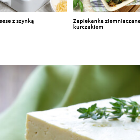
eese z szynką
Zapiekanka ziemniaczana
kurczakiem