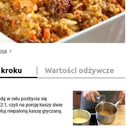
inią
 kroku
Wartości odżywcze
odą w celu pozbycia się
2:1, czyli na porcję kaszy dwie
otuj niepaloną kaszę gryczaną.