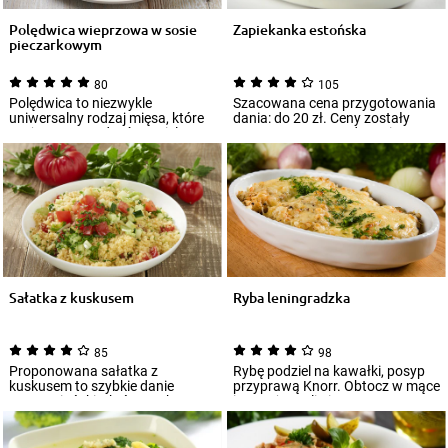
Polędwica wieprzowa w sosie
Zapiekanka estońska
pieczarkowym
80
105
Polędwica to niezwykle
Szacowana cena przygotowania
uniwersalny rodzaj mięsa, które
dania: do 20 zł. Ceny zostały
można przyrządzać na wiele
oszacowane na podstawie
sposobów. Przep...
orientacyjnych...
Sałatka z kuskusem
Ryba leningradzka
85
98
Proponowana sałatka z
Rybę podziel na kawałki, posyp
kuskusem to szybkie danie
przyprawą Knorr. Obtocz w mące
wegetariańskie, które zaskoczy
i usmaż na oliwie.
Was oryginalnym sm...