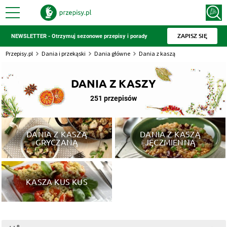
ZAPISZ SIĘ
NEWSLETTER - Otrzymuj sezonowe przepisy i porady
Przepisy.pl
Dania i przekąski
Dania główne
Dania z kaszą
DANIA Z KASZY
251 przepisów
DANIA Z KASZĄ
DANIA Z KASZĄ
GRYCZANĄ
JĘCZMIENNĄ
KASZA KUS KUS