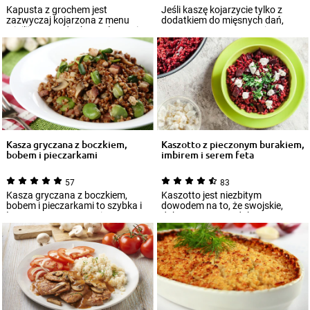
Kapusta z grochem jest
Jeśli kaszę kojarzycie tylko z
zazwyczaj kojarzona z menu
dodatkiem do mięsnych dań,
wigilijnym. Jednak w połączeniu
serwowanym zazwyczaj z
z kaszą jaglaną...
gęstym sosem, cz...
Kasza gryczana z boczkiem,
Kaszotto z pieczonym burakiem,
bobem i pieczarkami
imbirem i serem feta
57
83
Kasza gryczana z boczkiem,
Kaszotto jest niezbitym
bobem i pieczarkami to szybka i
dowodem na to, że swojskie,
łatwa w przygotowaniu potrawa,
dobrze znane produkty są w
którą m...
stanie zamienić si...