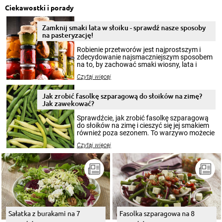
Ciekawostki i porady
Zamknij smaki lata w słoiku - sprawdź nasze sposoby
na pasteryzację!
Robienie przetworów jest najprostszym i
zdecydowanie najsmaczniejszym sposobem
na to, by zachować smaki wiosny, lata i
jesieni na dłużej. Można robić setki zdjęć
Czytaj więcej
krajobrazów, by cieszyć nimi oko w sezonie
zimowym, ale to smaczny posiłek pozwoli w
pełni poczuć atmosferę cieplejszych
Jak zrobić fasolkę szparagową do słoików na zimę?
miesięcy. Przygotowanie słoików ze
Jak zawekować?
smakowitą zawartością musi obejmować
patenty, które pozwolą zachować świeżość
Sprawdźcie, jak zrobić fasolkę szparagową
przetworów.
do słoików na zimę i cieszyć się jej smakiem
również poza sezonem. To warzywo możecie
wekować na wiele sposobów. Wykorzystajcie
Czytaj więcej
nasze propozycje!
Sałatka z burakami na 7
Fasolka szparagowa na 8