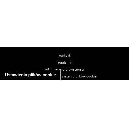
kontakt
regulamin
informacja o prywatności
Ustawienia plików cookie
informacja o wykorzystaniu plików cookie
ułatwienia dostępu
Najpopularniejsze przepisy
spaghetti bolognese
makaron z kurczakiem w sosie śmietanowym
kanapka z indykiem