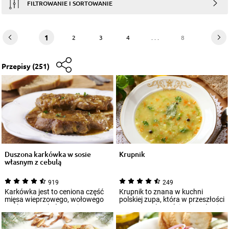
FILTROWANIE I SORTOWANIE
1
2
3
4
. . .
8
Przepisy
(251)
Duszona karkówka w sosie
Krupnik
własnym z cebulą
919
249
Karkówka jest to ceniona część
Krupnik to znana w kuchni
mięsa wieprzowego, wołowego
polskiej zupa, która w przeszłości
czy baraniny, którą możemy
sporą popularnością cieszyła się
zarówno ugo...
tak...