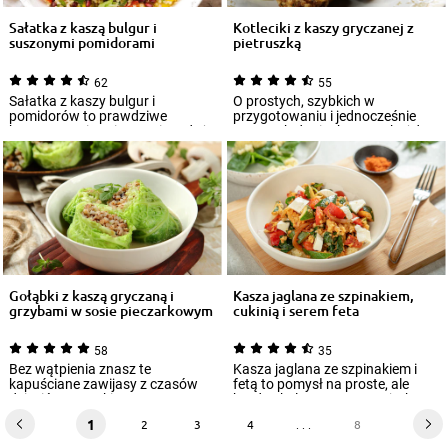
Sałatka z kaszą bulgur i
Kotleciki z kaszy gryczanej z
suszonymi pomidorami
pietruszką
62
55
Sałatka z kaszy bulgur i
O prostych, szybkich w
pomidorów to prawdziwe
przygotowaniu i jednocześnie
bogactwo witamin! Zawiera dużo
pysznych daniach marzy każdy
warzyw i sprawdzi...
domowy kucharz...
Gołąbki z kaszą gryczaną i
Kasza jaglana ze szpinakiem,
grzybami w sosie pieczarkowym
cukinią i serem feta
58
35
Bez wątpienia znasz te
Kasza jaglana ze szpinakiem i
kapuściane zawijasy z czasów
fetą to pomysł na proste, ale
dzieciństwa. O kim mowa?
bardzo kolorowe oraz wyjątkowo
Oczywiście o gołąbka...
smaczn...
1
2
3
4
. . .
8