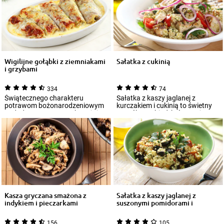
Wigilijne gołąbki z ziemniakami
Sałatka z cukinią
i grzybami
334
74
Świątecznego charakteru
Sałatka z kaszy jaglanej z
potrawom bożonarodzeniowym
kurczakiem i cukinią to świetny
nadadzą suszone grzyby. Użyj
sposób na obiad, który można
ich nie tylko do...
zabrać ze...
Kasza gryczana smażona z
Sałatka z kaszy jaglanej z
indykiem i pieczarkami
suszonymi pomidorami i
oliwkami
156
105