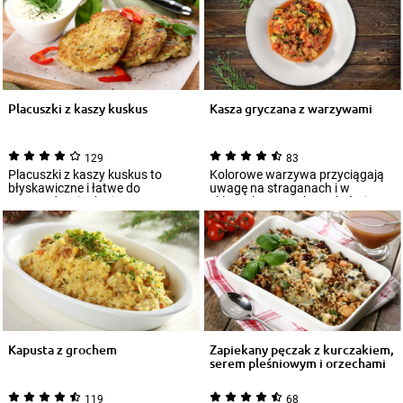
Placuszki z kaszy kuskus
Kasza gryczana z warzywami
129
83
Placuszki z kaszy kuskus to
Kolorowe warzywa przyciągają
błyskawiczne i łatwe do
uwagę na straganach i w
przyrządzenia danie, w sam raz
sklepach. Oto pokusa, której
na obiad lub k...
można ulec bez...
Kapusta z grochem
Zapiekany pęczak z kurczakiem,
serem pleśniowym i orzechami
119
68