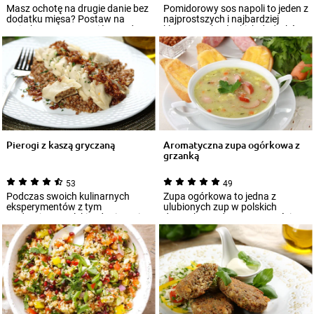
Masz ochotę na drugie danie bez
Pomidorowy sos napoli to jeden z
dodatku mięsa? Postaw na
najprostszych i najbardziej
wyjątkowo smaczne i łatwe do
klasycznych włoskich dodatków
zrobienia k...
do dań...
Pierogi z kaszą gryczaną
Aromatyczna zupa ogórkowa z
grzanką
53
49
Podczas swoich kulinarnych
Zupa ogórkowa to jedna z
eksperymentów z tym
ulubionych zup w polskich
tradycyjnym polskim daniem nie
domach. Bardzo często gości na
ograniczaj się wyłą...
stołach w wersj...