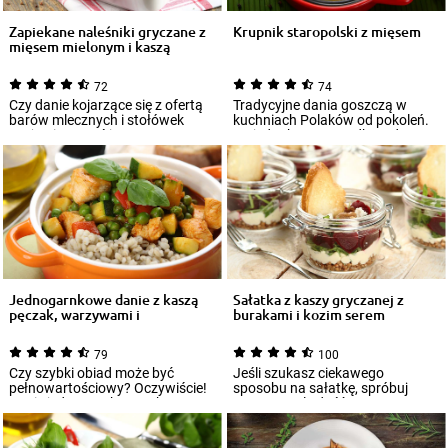
Zapiekane naleśniki gryczane z
Krupnik staropolski z mięsem
mięsem mielonym i kaszą
72
74
Czy danie kojarzące się z ofertą
Tradycyjne dania goszczą w
barów mlecznych i stołówek
kuchniach Polaków od pokoleń.
może cię czymś jeszcze
Co jednak w przypadku, gdy
zaskoczyć? Zap...
rodzinna rece...
Jednogarnkowe danie z kaszą
Sałatka z kaszy gryczanej z
pęczak, warzywami i
burakami i kozim serem
kurczakiem
79
100
Czy szybki obiad może być
Jeśli szukasz ciekawego
pełnowartościowy? Oczywiście!
sposobu na sałatkę, spróbuj
Danie jednogarnkowe z kaszą
prostego, ale dość
doda Ci energ...
niecodziennego połączenia...