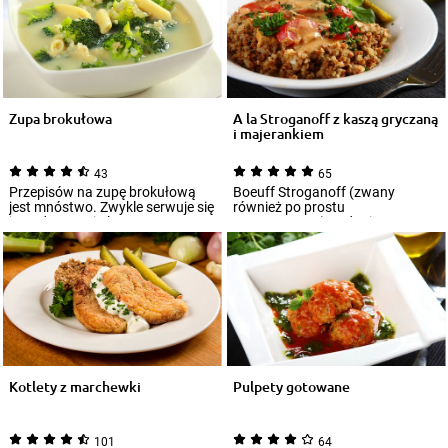
Zupa brokułowa
A la Stroganoff z kaszą gryczaną
i majerankiem
43
65
Przepisów na zupę brokułową
Boeuff Stroganoff (zwany
jest mnóstwo. Zwykle serwuje się
również po prostu
ją pod postacią kremu, z
Strogonowem) to danie
dodatkiem p...
podawane często w czasie
wszelki...
Kotlety z marchewki
Pulpety gotowane
101
64