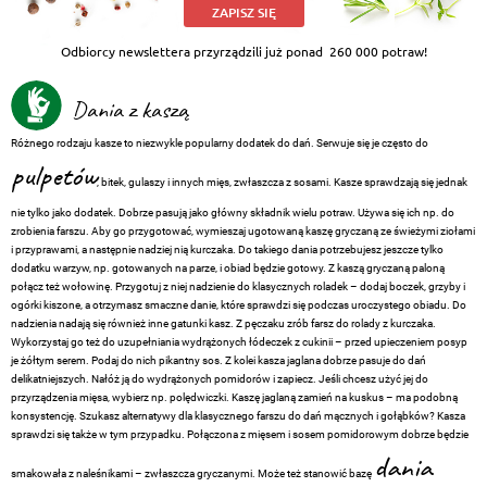
ZAPISZ SIĘ
Odbiorcy newslettera przyrządzili już ponad
260 000 potraw!
Dania z kaszą
Różnego rodzaju kasze to niezwykle popularny dodatek do dań. Serwuje się je często do
pulpetów
, bitek, gulaszy i innych mięs, zwłaszcza z sosami. Kasze sprawdzają się jednak
nie tylko jako dodatek. Dobrze pasują jako główny składnik wielu potraw. Używa się ich np. do
zrobienia farszu. Aby go przygotować, wymieszaj ugotowaną kaszę gryczaną ze świeżymi ziołami
i przyprawami, a następnie nadziej nią kurczaka. Do takiego dania potrzebujesz jeszcze tylko
dodatku warzyw, np. gotowanych na parze, i obiad będzie gotowy. Z kaszą gryczaną paloną
połącz też wołowinę. Przygotuj z niej nadzienie do klasycznych roladek – dodaj boczek, grzyby i
ogórki kiszone, a otrzymasz smaczne danie, które sprawdzi się podczas uroczystego obiadu. Do
nadzienia nadają się również inne gatunki kasz. Z pęczaku zrób farsz do rolady z kurczaka.
Wykorzystaj go też do uzupełniania wydrążonych łódeczek z cukinii – przed upieczeniem posyp
je żółtym serem. Podaj do nich pikantny sos. Z kolei kasza jaglana dobrze pasuje do dań
delikatniejszych. Nałóż ją do wydrążonych pomidorów i zapiecz. Jeśli chcesz użyć jej do
przyrządzenia mięsa, wybierz np. polędwiczki. Kaszę jaglaną zamień na kuskus – ma podobną
konsystencję. Szukasz alternatywy dla klasycznego farszu do dań mącznych i gołąbków? Kasza
sprawdzi się także w tym przypadku. Połączona z mięsem i sosem pomidorowym dobrze będzie
dania
smakowała z naleśnikami – zwłaszcza gryczanymi. Może też stanowić bazę