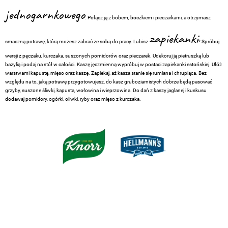
jednogarnkowego
. Połącz ją z bobem, boczkiem i pieczarkami, a otrzymasz
zapiekanki
smaczną potrawę, którą możesz zabrać ze sobą do pracy. Lubisz
? Spróbuj
wersji z pęczaku, kurczaka, suszonych pomidorów oraz pieczarek. Udekoruj ją pietruszką lub
bazylią i podaj na stół w całości. Kaszę jęczmienną wypróbuj w postaci zapiekanki estońskiej. Ułóż
warstwami kapustę, mięso oraz kaszę. Zapiekaj, aż kasza stanie się rumiana i chrupiąca. Bez
względu na to, jaką potrawę przygotowujesz, do kasz gruboziarnistych dobrze będą pasować
grzyby, suszone śliwki, kapusta, wołowina i wieprzowina. Do dań z kaszy jaglanej i kuskusu
dodawaj pomidory, ogórki, oliwki, ryby oraz mięso z kurczaka.