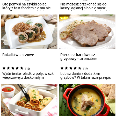
Oto pomysł na szybki obiad,
Nie możesz przekonać się do
który z fast foodem nie ma nic
kaszy jaglanej albo nie masz
wspólnego. Soczyste i dobrze
pomysłu na ciekawe dania z jej
przyprawi...
wykorzyst...
Roladki wieprzowe
Pieczona karkówka z
grzybowym aromatem
110
119
Wyśmienite roladki z polędwiczki
Lubisz dania z dodatkiem
wieprzowej z doskonałym
grzybów? W takim razie przepis
farszem to propozycja
na pieczoną karkówkę z
wykwintnego oraz p...
grzybowym aromatem...