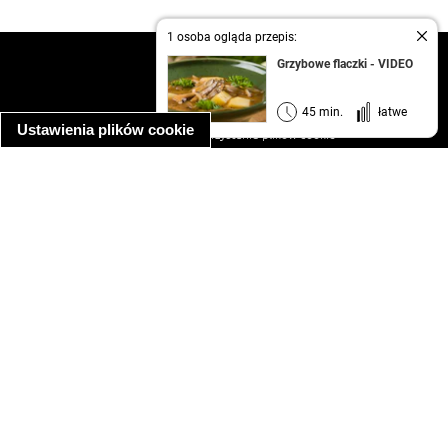
1 osoba ogląda przepis:
kontakt
Grzybowe flaczki - VIDEO
regulamin
informacja o prywatności
45 min.
łatwe
Ustawienia plików cookie
informacja o wykorzystaniu plików cookie
ułatwienia dostępu
Najpopularniejsze przepisy
spaghetti bolognese
makaron z kurczakiem w sosie śmietanowym
kanapka z indykiem
ratatouille
lahmacun
mac and cheese
zupa minestrone
cannelloni ze szpinakiem i ricottą