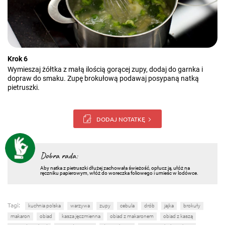
Krok 6
Wymieszaj żółtka z małą ilością gorącej zupy, dodaj do garnka i
dopraw do smaku. Zupę brokułową podawaj posypaną natką
pietruszki.
DODAJ NOTATKĘ
Dobra rada:
Aby natka z pietruszki dłużej zachowała świeżość, opłucz ją, ułóż na
ręczniku papierowym, włóż do woreczka foliowego i umieśc w lodówce.
Tagi:
kuchnia polska
warzywa
zupy
cebula
drób
jajka
brokuły
makaron
obiad
kasza jęczmienna
obiad z makaronem
obiad z kaszą