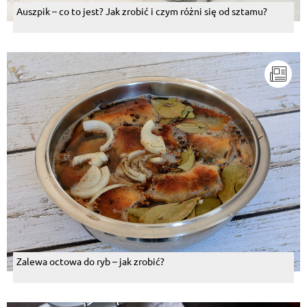
Auszpik – co to jest? Jak zrobić i czym różni się od sztamu?
Zalewa octowa do ryb – jak zrobić?