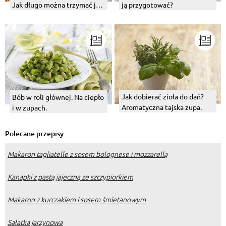
Jak długo można trzymać ją
ją przygotować?
w lodówce?
Jak dobierać zioła do dań?
Bób w roli głównej. Na ciepło
Aromatyczna tajska zupa.
i w zupach.
Polecane przepisy
Makaron tagliatelle z sosem bolognese i mozzarellą
Kanapki z pastą jajeczną ze szczypiorkiem
Makaron z kurczakiem i sosem śmietanowym
Sałatka jarzynowa