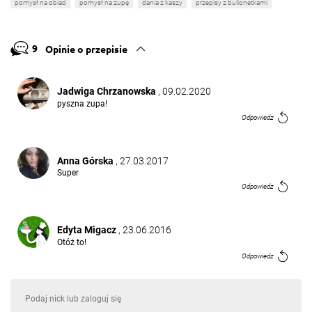
pomysł na obiad
pomysł na zupę
dania z kaszy
przepisy z bulionetkami
9
Opinie o przepisie
Jadwiga Chrzanowska
, 09.02.2020
pyszna zupa!
Odpowiedz
Anna Górska
, 27.03.2017
Super
Odpowiedz
Edyta Migacz
, 23.06.2016
Otóż to!
Odpowiedz
Pablo Fiołek Ogrodowy
, 23.06.2016
Zamiast bulionu lepiej samemu zrobić wywar