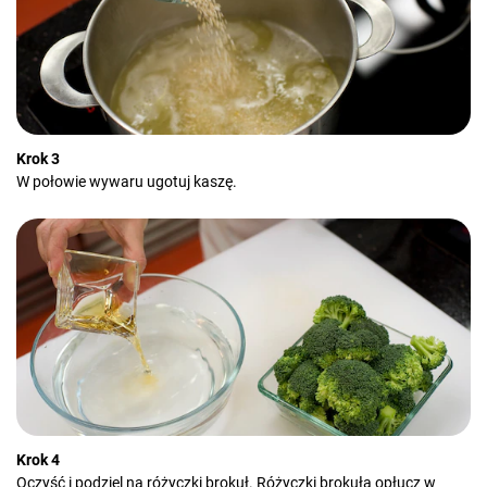
Krok 3
W połowie wywaru ugotuj kaszę.
Krok 4
Oczyść i podziel na różyczki brokuł. Różyczki brokuła opłucz w