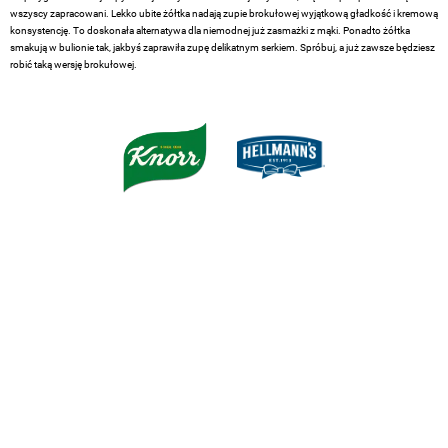
wszyscy zapracowani. Lekko ubite żółtka nadają zupie brokułowej wyjątkową gładkość i kremową
konsystencję. To doskonała alternatywa dla niemodnej już zasmażki z mąki. Ponadto żółtka
smakują w bulionie tak, jakbyś zaprawiła zupę delikatnym serkiem. Spróbuj, a już zawsze będziesz
robić taką wersję brokułowej.