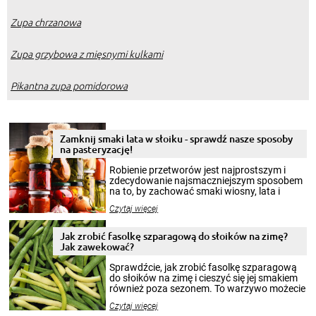
Zupa chrzanowa
Zupa grzybowa z mięsnymi kulkami
Pikantna zupa pomidorowa
Zamknij smaki lata w słoiku - sprawdź nasze sposoby
na pasteryzację!
Robienie przetworów jest najprostszym i
zdecydowanie najsmaczniejszym sposobem
na to, by zachować smaki wiosny, lata i
jesieni na dłużej. Można robić setki zdjęć
Czytaj więcej
krajobrazów, by cieszyć nimi oko w sezonie
zimowym, ale to smaczny posiłek pozwoli w
pełni poczuć atmosferę cieplejszych
Jak zrobić fasolkę szparagową do słoików na zimę?
miesięcy. Przygotowanie słoików ze
Jak zawekować?
smakowitą zawartością musi obejmować
patenty, które pozwolą zachować świeżość
Sprawdźcie, jak zrobić fasolkę szparagową
przetworów.
do słoików na zimę i cieszyć się jej smakiem
również poza sezonem. To warzywo możecie
wekować na wiele sposobów. Wykorzystajcie
Czytaj więcej
nasze propozycje!