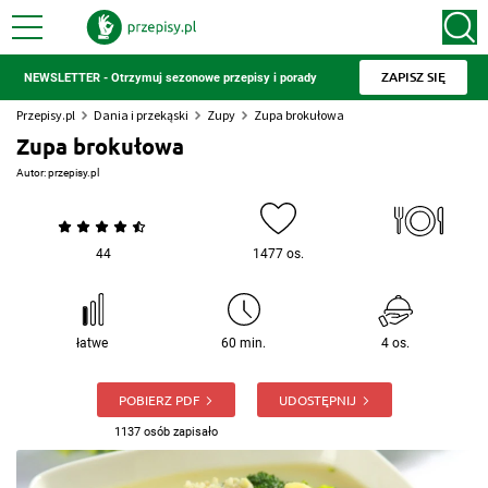
ZAPISZ SIĘ
NEWSLETTER - Otrzymuj sezonowe przepisy i porady
Przepisy.pl
Dania i przekąski
Zupy
Zupa brokułowa
Zupa brokułowa
Autor:
przepisy.pl
44
1477 os.
łatwe
60 min.
4 os.
POBIERZ PDF
UDOSTĘPNIJ
1137 osób zapisało