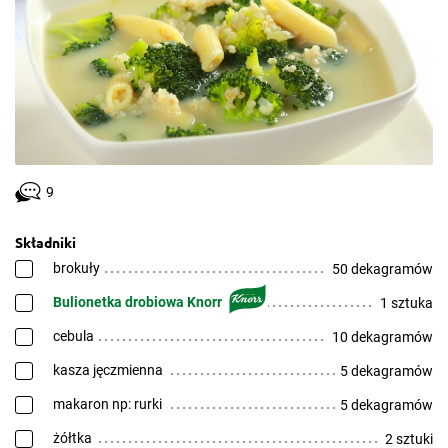
9
Składniki
brokuły
50 dekagramów
Bulionetka drobiowa Knorr
1 sztuka
cebula
10 dekagramów
kasza jęczmienna
5 dekagramów
makaron np: rurki
5 dekagramów
żółtka
2 sztuki