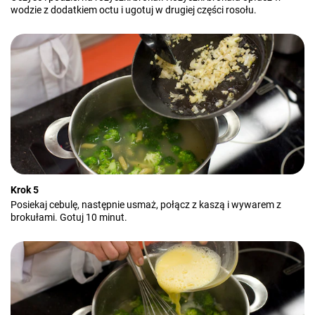
wodzie z dodatkiem octu i ugotuj w drugiej części rosołu.
Krok 5
Posiekaj cebulę, następnie usmaż, połącz z kaszą i wywarem z
brokułami. Gotuj 10 minut.