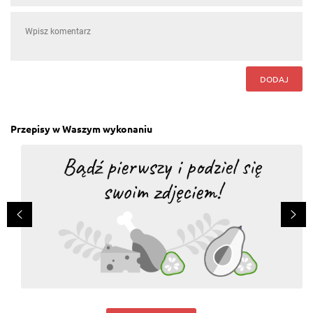
Odpowiedz
Urszula Kostrzewa
, 22.06.2016
Super
DODAJ
Odpowiedz
Danuta Basiewicz
, 22.06.2016
Przepisy w Waszym wykonaniu
Súper.
Odpowiedz
Kinga Parada
, 03.06.2016
A po co te żółtka sie daje?
Odpowiedz
Hanna Janeczek
, 03.06.2016
Miód cud malina.Trzeba korzystać z mlodych
warzyw
Odpowiedz