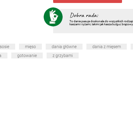
Dobra rada:
To danie pasuje doskonale do wszystkich rodzaj
kaszami i ryżami, takimi jak kasza bulgur, brązo
sosie
mięso
dania główne
dania z mięsem
a
gotowanie
z grzybami