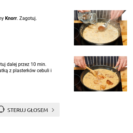
sny
Knorr
. Zagotuj.
uj dalej przez 10 min.
tką z plasterków cebuli i
STERUJ GŁOSEM