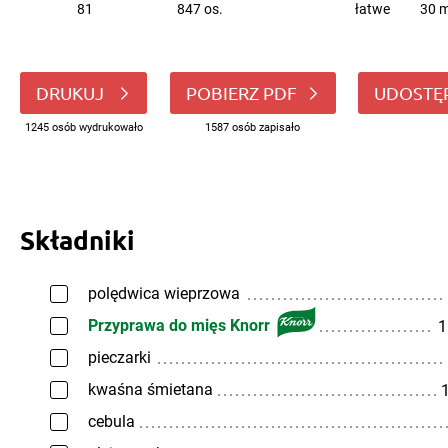
81
847 os.
łatwe
30 m
DRUKUJ
POBIERZ PDF
UDOSTĘ
1245 osób wydrukowało
1587 osób zapisało
Składniki
polędwica wieprzowa
Przyprawa do mięs Knorr
1
pieczarki
kwaśna śmietana
1
cebula