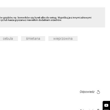
ów grzybów, np. borowików czy kurek albo do ostryg. Wypróbuj je z innymi zdrowymi
wy ryż lub kasza gryczana z niewielkim dodatkiem orzechów.
cebula
śmietana
wieprzowina
Odpowiedz