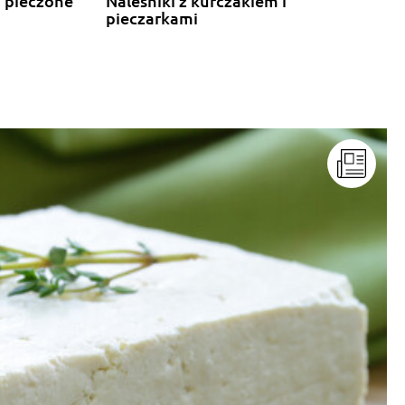
a pieczone
Naleśniki z kurczakiem i
pieczarkami