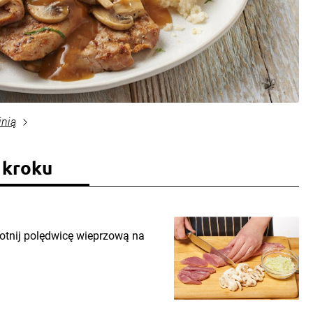
inią
 kroku
Potnij polędwicę wieprzową na