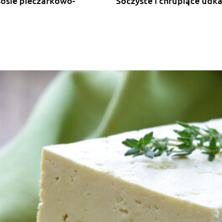
sosie pieczarkowo-
Soczyste i chrupiące udk