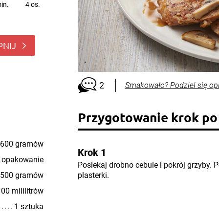
in.
4 os.
PNIJ
2
Smakowało? Podziel się op
Przygotowanie krok po
600 gramów
Krok 1
 opakowanie
Posiekaj drobno cebule i pokrój grzyby. 
500 gramów
plasterki.
00 mililitrów
1 sztuka